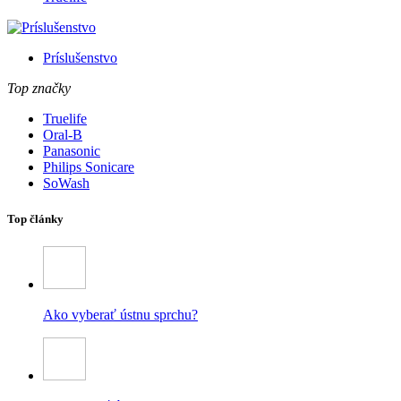
Príslušenstvo
Top značky
Truelife
Oral-B
Panasonic
Philips Sonicare
SoWash
Top články
Ako vyberať ústnu sprchu?