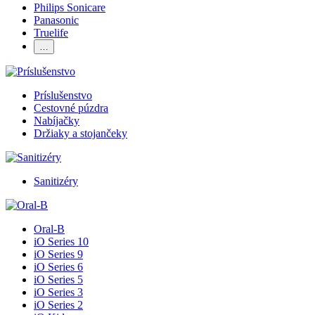
Philips Sonicare
Panasonic
Truelife
…
Príslušenstvo
Cestovné púzdra
Nabíjačky
Držiaky a stojančeky
Sanitizéry
Oral-B
iO Series 10
iO Series 9
iO Series 6
iO Series 5
iO Series 3
iO Series 2