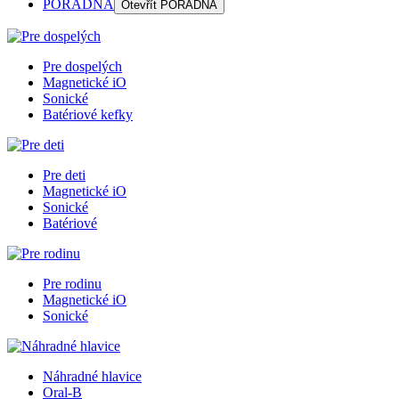
PORADŇA
Otevřít
PORADŇA
Pre dospelých
Magnetické iO
Sonické
Batériové kefky
Pre deti
Magnetické iO
Sonické
Batériové
Pre rodinu
Magnetické iO
Sonické
Náhradné hlavice
Oral-B