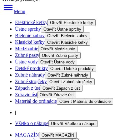
Menu
Elektrické kefky
Otevřít
Elektrické kefky
Ústne sprchy
Otevřít
Ústne sprchy
Bielenie zubov
Otevřít
Bielenie zubov
Klasické kefky
Otevřít
Klasické kefky
Medzizubie
Otevřít
Medzizubie
Zubné pasty
Otevřít
Zubné pasty
Ústne vody
Otevřít
Ústne vody
Detské produkty
Otevřít
Detské produkty
Zubné náhrady
Otevřít
Zubné náhrady
Zubné strojčeky
Otevřít
Zubné strojčeky
Zápach z úst
Otevřít
Zápach z úst
Zdravie úst
Otevřít
Zdravie úst
Materiál do ordinácie
Otevřít
Materiál do ordinácie
|
Všetko o nákupe
Otevřít
Všetko o nákupe
MAGAZÍN
Otevřít
MAGAZÍN