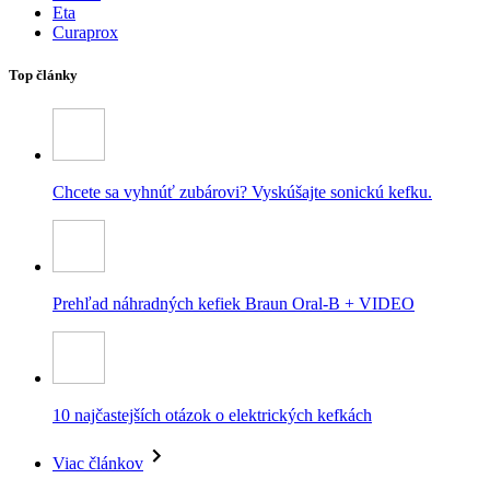
Eta
Curaprox
Top články
Chcete sa vyhnúť zubárovi? Vyskúšajte sonickú kefku.
Prehľad náhradných kefiek Braun Oral-B + VIDEO
10 najčastejších otázok o elektrických kefkách
Viac článkov