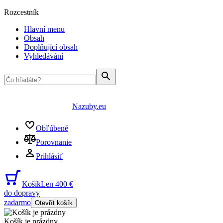
Rozcestník
Hlavní menu
Obsah
Doplňující obsah
Vyhledávání
Nazuby.eu
Obľúbené
Porovnanie
Prihlásiť
Košík
Len 400 €
do dopravy
zadarmo
Otevřít košík
Košík je prázdny
...