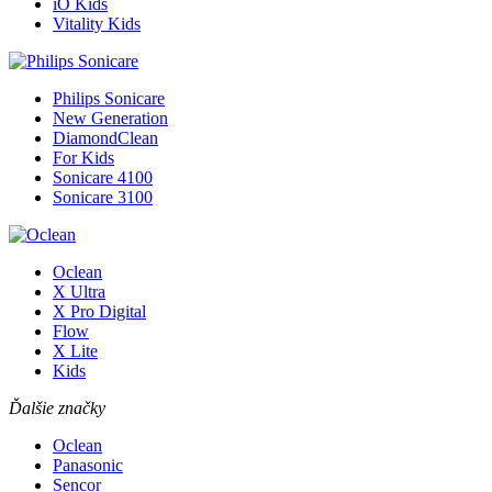
iO Kids
Vitality Kids
Philips Sonicare
New Generation
DiamondClean
For Kids
Sonicare 4100
Sonicare 3100
Oclean
X Ultra
X Pro Digital
Flow
X Lite
Kids
Ďalšie značky
Oclean
Panasonic
Sencor