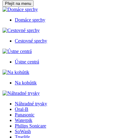
Přejít na menu
Domáce sprchy
Cestovné sprchy
Ústne centrá
Na kohútik
Náhradné trysky
Oral-B
Panasonic
Waterpik
Philips Sonicare
SoWash
Truelife