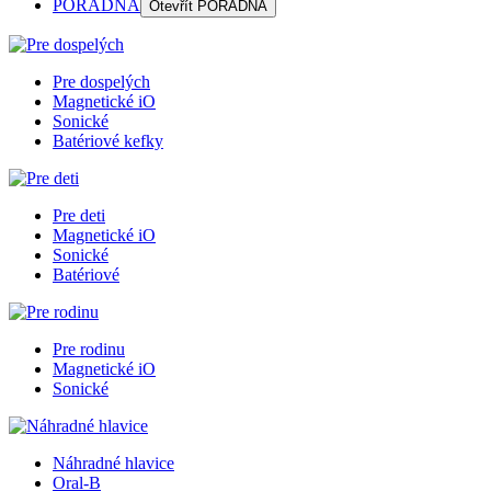
PORADŇA
Otevřít
PORADŇA
Pre dospelých
Magnetické iO
Sonické
Batériové kefky
Pre deti
Magnetické iO
Sonické
Batériové
Pre rodinu
Magnetické iO
Sonické
Náhradné hlavice
Oral-B