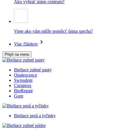
Ako vybrať ústne centrum?
Viete ako vám môže pomôcť ústna sprcha?
Viac článkov
Přejít na menu
Bieliace zubné pasty
Opalescence
Swissdent
Curaprox
BioRepair
Gum
Bieliace perá a tyčinky