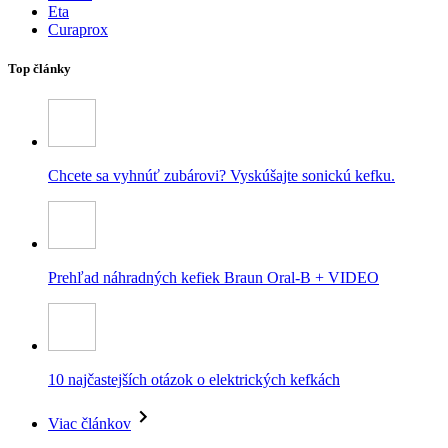
Eta
Curaprox
Top články
Chcete sa vyhnúť zubárovi? Vyskúšajte sonickú kefku.
Prehľad náhradných kefiek Braun Oral-B + VIDEO
10 najčastejších otázok o elektrických kefkách
Viac článkov