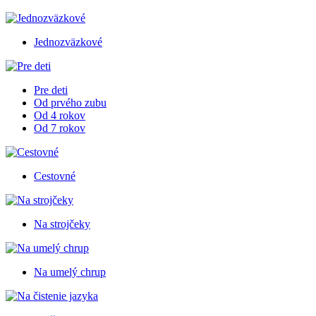
Jednozväzkové
Pre deti
Od prvého zubu
Od 4 rokov
Od 7 rokov
Cestovné
Na strojčeky
Na umelý chrup