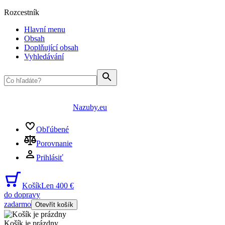
Rozcestník
Hlavní menu
Obsah
Doplňující obsah
Vyhledávání
Nazuby.eu
Obľúbené
Porovnanie
Prihlásiť
Košík
Len 400 €
do dopravy
zadarmo
Otevřít košík
Košík je prázdny
...