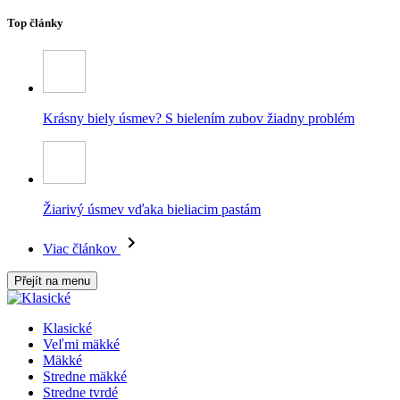
Top články
Krásny biely úsmev? S bielením zubov žiadny problém
Žiarivý úsmev vďaka bieliacim pastám
Viac článkov
Přejít na menu
Klasické
Veľmi mäkké
Mäkké
Stredne mäkké
Stredne tvrdé