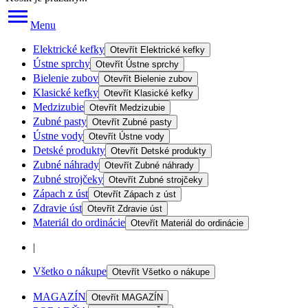
Menu
Elektrické kefky
Otevřít
Elektrické kefky
Ústne sprchy
Otevřít
Ústne sprchy
Bielenie zubov
Otevřít
Bielenie zubov
Klasické kefky
Otevřít
Klasické kefky
Medzizubie
Otevřít
Medzizubie
Zubné pasty
Otevřít
Zubné pasty
Ústne vody
Otevřít
Ústne vody
Detské produkty
Otevřít
Detské produkty
Zubné náhrady
Otevřít
Zubné náhrady
Zubné strojčeky
Otevřít
Zubné strojčeky
Zápach z úst
Otevřít
Zápach z úst
Zdravie úst
Otevřít
Zdravie úst
Materiál do ordinácie
Otevřít
Materiál do ordinácie
|
Všetko o nákupe
Otevřít
Všetko o nákupe
MAGAZÍN
Otevřít
MAGAZÍN