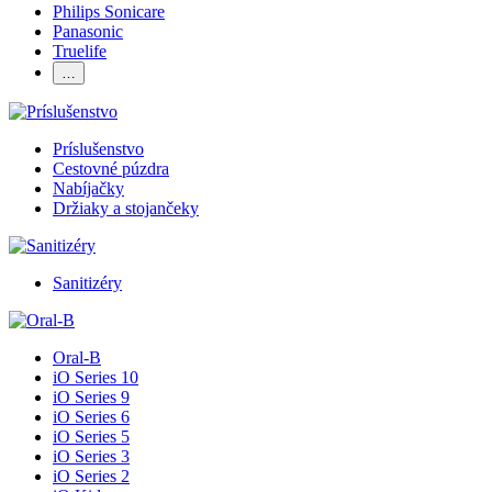
Philips Sonicare
Panasonic
Truelife
…
Príslušenstvo
Cestovné púzdra
Nabíjačky
Držiaky a stojančeky
Sanitizéry
Oral-B
iO Series 10
iO Series 9
iO Series 6
iO Series 5
iO Series 3
iO Series 2