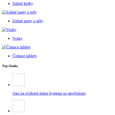
Zubné kefky
Zubné pasty a gély
Vosky
Čistiace tablety
Top články
Ako na sťaženú ústnu hygienu so strojčekom