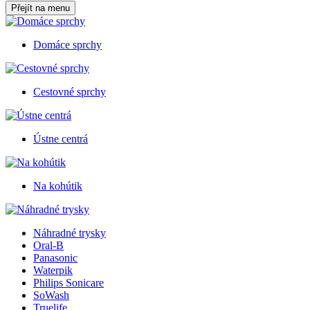
Přejít na menu
Domáce sprchy
Cestovné sprchy
Ústne centrá
Na kohútik
Náhradné trysky
Oral-B
Panasonic
Waterpik
Philips Sonicare
SoWash
Truelife