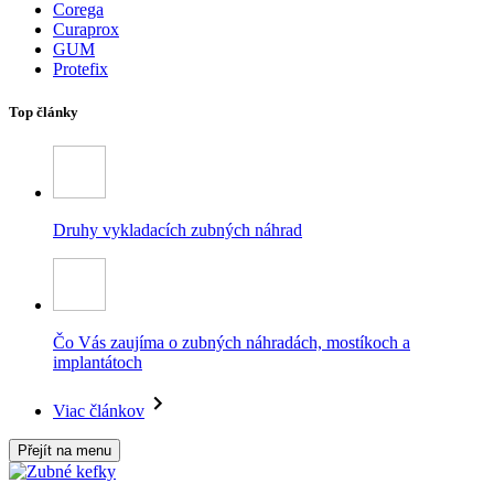
Corega
Curaprox
GUM
Protefix
Top články
Druhy vykladacích zubných náhrad
Čo Vás zaujíma o zubných náhradách, mostíkoch a
implantátoch
Viac článkov
Přejít na menu