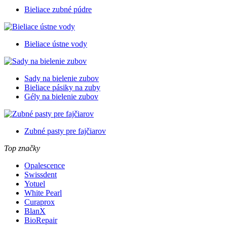
Bieliace zubné púdre
Bieliace ústne vody
Sady na bielenie zubov
Bieliace pásiky na zuby
Gély na bielenie zubov
Zubné pasty pre fajčiarov
Top značky
Opalescence
Swissdent
Yotuel
White Pearl
Curaprox
BlanX
BioRepair