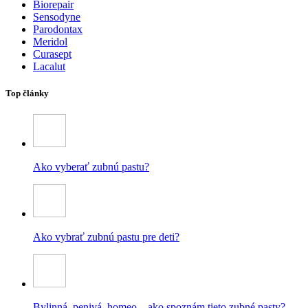
Biorepair
Sensodyne
Parodontax
Meridol
Curasept
Lacalut
Top články
Ako vyberať zubnú pastu?
Ako vybrať zubnú pastu pre deti?
Bylinná, penivá, homeo – ako spoznám tieto zubné pasty?