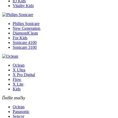
iO Kids
Vitality Kids
Philips Sonicare
New Generation
DiamondClean
For Kids
Sonicare 4100
Sonicare 3100
Oclean
X Ultra
X Pro Digital
Flow
X Lite
Kids
Ďalšie značky
Oclean
Panasonic
Sencor