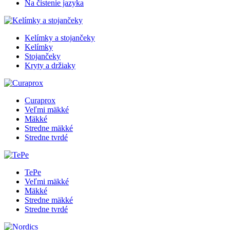
Na čistenie jazyka
Kelímky a stojančeky
Kelímky
Stojančeky
Kryty a držiaky
Curaprox
Veľmi mäkké
Mäkké
Stredne mäkké
Stredne tvrdé
TePe
Veľmi mäkké
Mäkké
Stredne mäkké
Stredne tvrdé