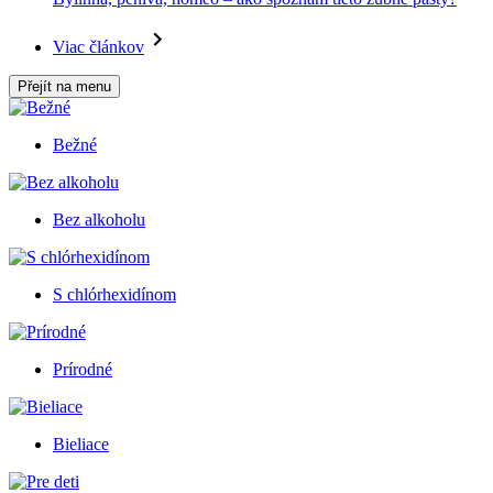
Viac článkov
Přejít na menu
Bežné
Bez alkoholu
S chlórhexidínom
Prírodné
Bieliace