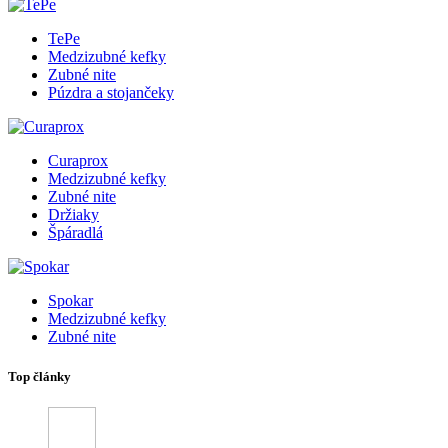
TePe
Medzizubné kefky
Zubné nite
Púzdra a stojančeky
Curaprox
Medzizubné kefky
Zubné nite
Držiaky
Špáradlá
Spokar
Medzizubné kefky
Zubné nite
Top články