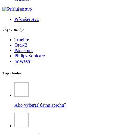
Príslušenstvo
Top značky
Truelife
Oral-B
Panasonic
Philips Sonicare
SoWash
Top články
Ako vyberať ústnu sprchu?