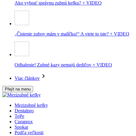
Ako vybrať správnu zubnú kefku? + VIDEO
„Čistenie zubov mám v malíčku!“ A viete to iste? + VIDEO
Odhalenie! Zubné kazy nemajú dedičov + VIDEO
Viac článkov
Přejít na menu
Mezizubné kefky
Dentalpro
TePe
Curaprox
Spokar
Podľa veľkosti