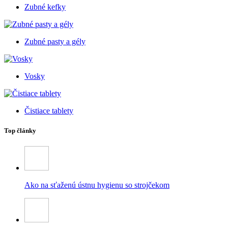
Zubné kefky
Zubné pasty a gély
Vosky
Čistiace tablety
Top články
Ako na sťaženú ústnu hygienu so strojčekom