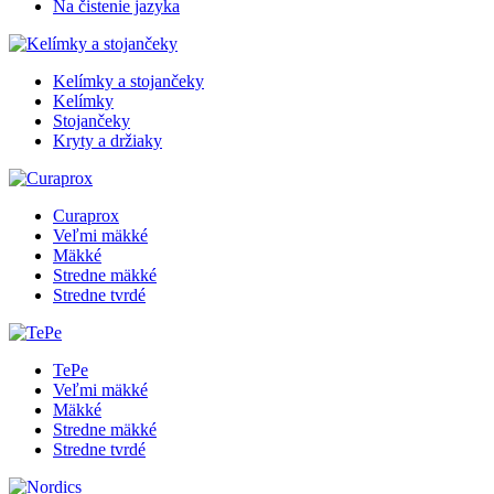
Na čistenie jazyka
Kelímky a stojančeky
Kelímky
Stojančeky
Kryty a držiaky
Curaprox
Veľmi mäkké
Mäkké
Stredne mäkké
Stredne tvrdé
TePe
Veľmi mäkké
Mäkké
Stredne mäkké
Stredne tvrdé