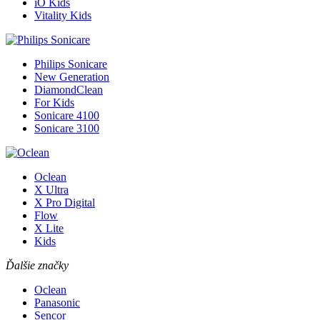
iO Kids
Vitality Kids
Philips Sonicare
New Generation
DiamondClean
For Kids
Sonicare 4100
Sonicare 3100
Oclean
X Ultra
X Pro Digital
Flow
X Lite
Kids
Ďalšie značky
Oclean
Panasonic
Sencor