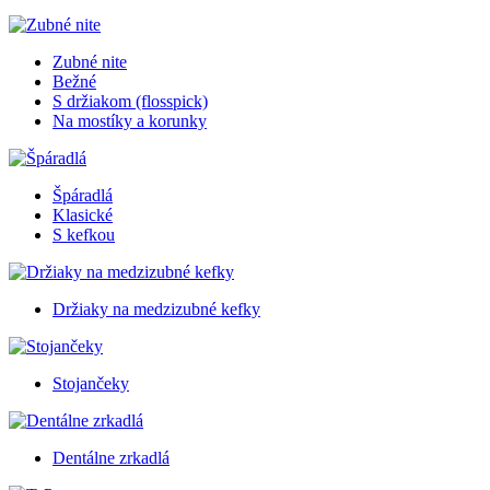
Zubné nite
Bežné
S držiakom (flosspick)
Na mostíky a korunky
Špáradlá
Klasické
S kefkou
Držiaky na medzizubné kefky
Stojančeky
Dentálne zrkadlá