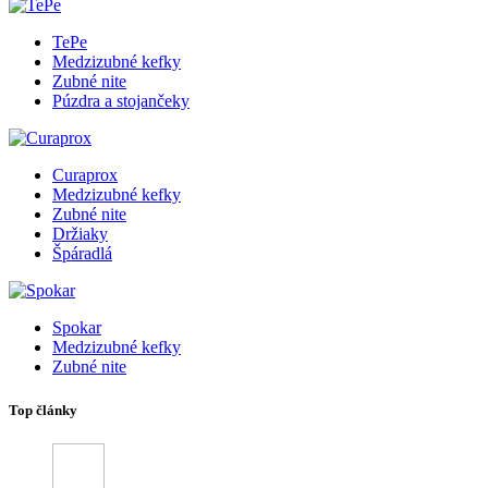
TePe
Medzizubné kefky
Zubné nite
Púzdra a stojančeky
Curaprox
Medzizubné kefky
Zubné nite
Držiaky
Špáradlá
Spokar
Medzizubné kefky
Zubné nite
Top články