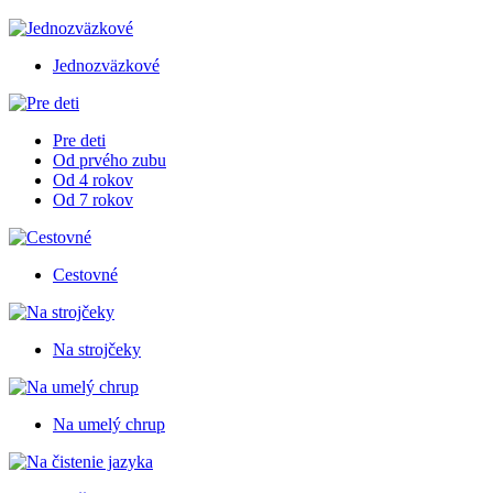
Jednozväzkové
Pre deti
Od prvého zubu
Od 4 rokov
Od 7 rokov
Cestovné
Na strojčeky
Na umelý chrup