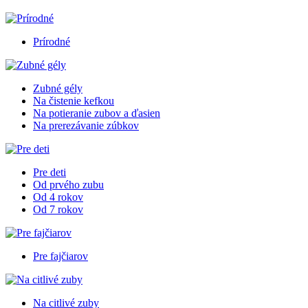
Prírodné
Zubné gély
Na čistenie kefkou
Na potieranie zubov a ďasien
Na prerezávanie zúbkov
Pre deti
Od prvého zubu
Od 4 rokov
Od 7 rokov
Pre fajčiarov
Na citlivé zuby