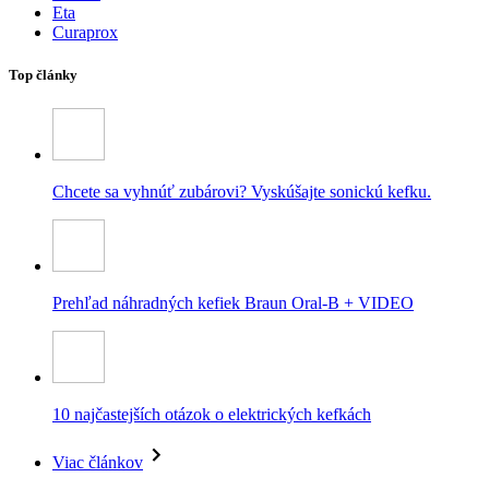
Eta
Curaprox
Top články
Chcete sa vyhnúť zubárovi? Vyskúšajte sonickú kefku.
Prehľad náhradných kefiek Braun Oral-B + VIDEO
10 najčastejších otázok o elektrických kefkách
Viac článkov