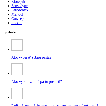
Biorepair
Sensodyne
Parodontax
Meridol
Curasept
Lacalut
Top články
Ako vyberať zubnú pastu?
Ako vybrať zubnú pastu pre deti?
Bylinná, penivá, homeo – ako spoznám tieto zubné pasty?