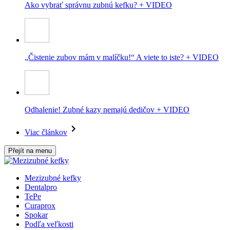
Ako vybrať správnu zubnú kefku? + VIDEO
„Čistenie zubov mám v malíčku!“ A viete to iste? + VIDEO
Odhalenie! Zubné kazy nemajú dedičov + VIDEO
Viac článkov
Přejít na menu
Mezizubné kefky
Dentalpro
TePe
Curaprox
Spokar
Podľa veľkosti