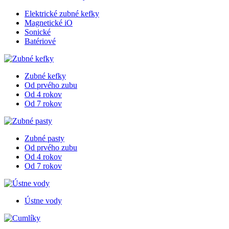
Elektrické zubné kefky
Magnetické iO
Sonické
Batériové
Zubné kefky
Od prvého zubu
Od 4 rokov
Od 7 rokov
Zubné pasty
Od prvého zubu
Od 4 rokov
Od 7 rokov
Ústne vody