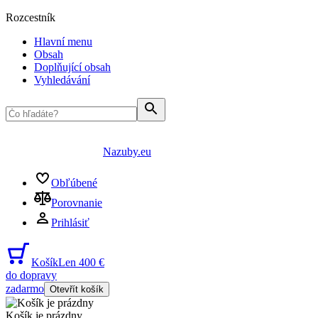
Rozcestník
Hlavní menu
Obsah
Doplňující obsah
Vyhledávání
Nazuby.eu
Obľúbené
Porovnanie
Prihlásiť
Košík
Len 400 €
do dopravy
zadarmo
Otevřít košík
Košík je prázdny
...