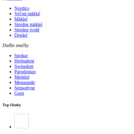
Nordics
Veľmi mäkké
Mäkké
Stredne mäkké
Stredne tvrdé
Detské
Dalšie značky
Spokar
Herbadent
Swissdent
Parodontax
Meridol
Megasmile
Sensodyne
Gum
Top články