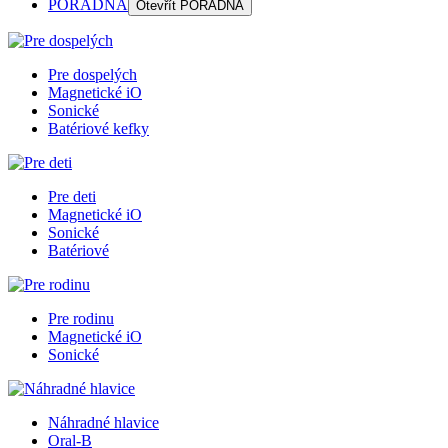
PORADŇA
Otevřít
PORADŇA
Pre dospelých
Magnetické iO
Sonické
Batériové kefky
Pre deti
Magnetické iO
Sonické
Batériové
Pre rodinu
Magnetické iO
Sonické
Náhradné hlavice
Oral-B