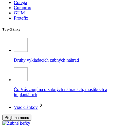
Corega
Curaprox
GUM
Protefix
Top články
Druhy vykladacích zubných náhrad
Čo Vás zaujíma o zubných náhradách, mostíkoch a
implantátoch
Viac článkov
Přejít na menu