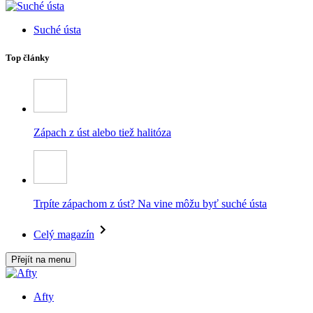
Suché ústa
Top články
Zápach z úst alebo tiež halitóza
Trpíte zápachom z úst? Na vine môžu byť suché ústa
Celý magazín
Přejít na menu
Afty