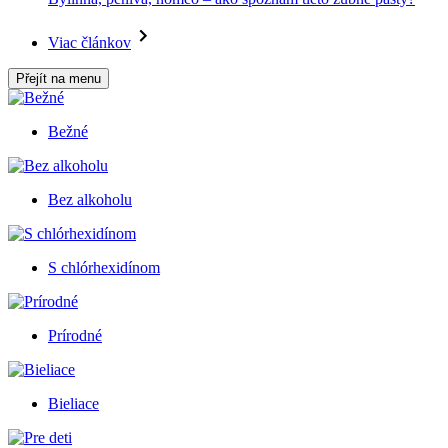
Viac článkov
Přejít na menu
Bežné
Bez alkoholu
S chlórhexidínom
Prírodné
Bieliace