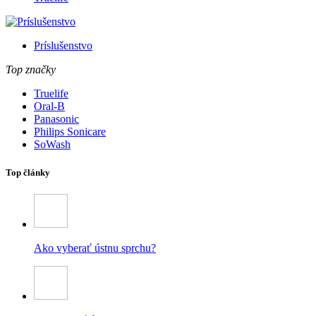
Príslušenstvo
Top značky
Truelife
Oral-B
Panasonic
Philips Sonicare
SoWash
Top články
Ako vyberať ústnu sprchu?