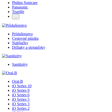
Philips Sonicare
Panasonic
Truelife
…
Príslušenstvo
Cestovné púzdra
Nabíjačky
Držiaky a stojančeky
Sanitizéry
Oral-B
iO Series 10
iO Series 9
iO Series 6
iO Series 5
iO Series 3
iO Series 2