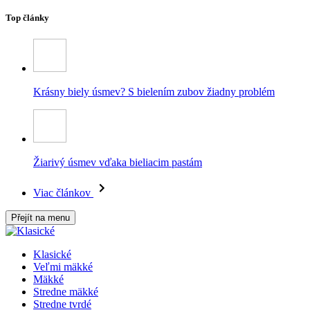
Top články
Krásny biely úsmev? S bielením zubov žiadny problém
Žiarivý úsmev vďaka bieliacim pastám
Viac článkov
Přejít na menu
Klasické
Veľmi mäkké
Mäkké
Stredne mäkké
Stredne tvrdé