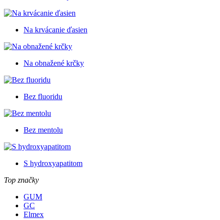
Na krvácanie ďasien
Na obnažené krčky
Bez fluoridu
Bez mentolu
S hydroxyapatitom
Top značky
GUM
GC
Elmex