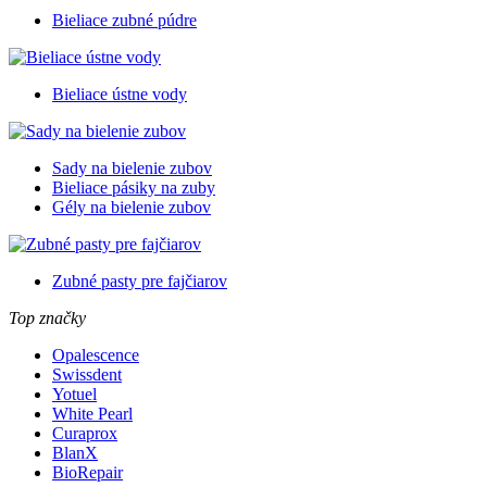
Bieliace zubné púdre
Bieliace ústne vody
Sady na bielenie zubov
Bieliace pásiky na zuby
Gély na bielenie zubov
Zubné pasty pre fajčiarov
Top značky
Opalescence
Swissdent
Yotuel
White Pearl
Curaprox
BlanX
BioRepair