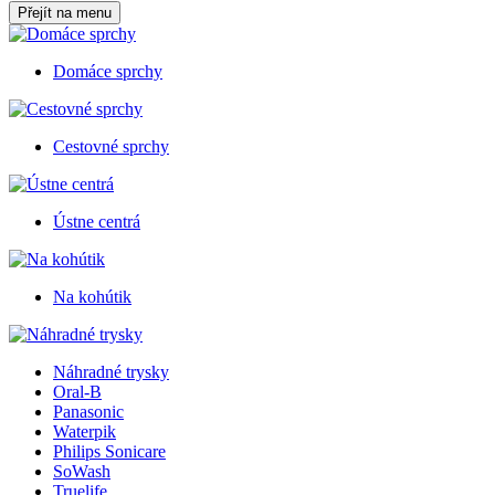
Přejít na menu
Domáce sprchy
Cestovné sprchy
Ústne centrá
Na kohútik
Náhradné trysky
Oral-B
Panasonic
Waterpik
Philips Sonicare
SoWash
Truelife