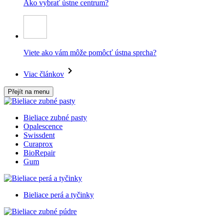
Ako vybrať ústne centrum?
Viete ako vám môže pomôcť ústna sprcha?
Viac článkov
Přejít na menu
Bieliace zubné pasty
Opalescence
Swissdent
Curaprox
BioRepair
Gum
Bieliace perá a tyčinky