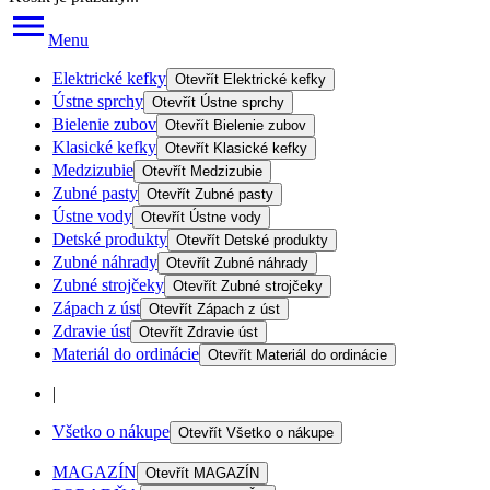
Menu
Elektrické kefky
Otevřít
Elektrické kefky
Ústne sprchy
Otevřít
Ústne sprchy
Bielenie zubov
Otevřít
Bielenie zubov
Klasické kefky
Otevřít
Klasické kefky
Medzizubie
Otevřít
Medzizubie
Zubné pasty
Otevřít
Zubné pasty
Ústne vody
Otevřít
Ústne vody
Detské produkty
Otevřít
Detské produkty
Zubné náhrady
Otevřít
Zubné náhrady
Zubné strojčeky
Otevřít
Zubné strojčeky
Zápach z úst
Otevřít
Zápach z úst
Zdravie úst
Otevřít
Zdravie úst
Materiál do ordinácie
Otevřít
Materiál do ordinácie
|
Všetko o nákupe
Otevřít
Všetko o nákupe
MAGAZÍN
Otevřít
MAGAZÍN