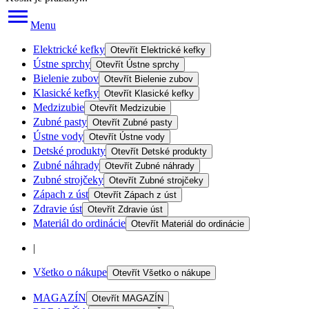
Menu
Elektrické kefky
Otevřít
Elektrické kefky
Ústne sprchy
Otevřít
Ústne sprchy
Bielenie zubov
Otevřít
Bielenie zubov
Klasické kefky
Otevřít
Klasické kefky
Medzizubie
Otevřít
Medzizubie
Zubné pasty
Otevřít
Zubné pasty
Ústne vody
Otevřít
Ústne vody
Detské produkty
Otevřít
Detské produkty
Zubné náhrady
Otevřít
Zubné náhrady
Zubné strojčeky
Otevřít
Zubné strojčeky
Zápach z úst
Otevřít
Zápach z úst
Zdravie úst
Otevřít
Zdravie úst
Materiál do ordinácie
Otevřít
Materiál do ordinácie
|
Všetko o nákupe
Otevřít
Všetko o nákupe
MAGAZÍN
Otevřít
MAGAZÍN