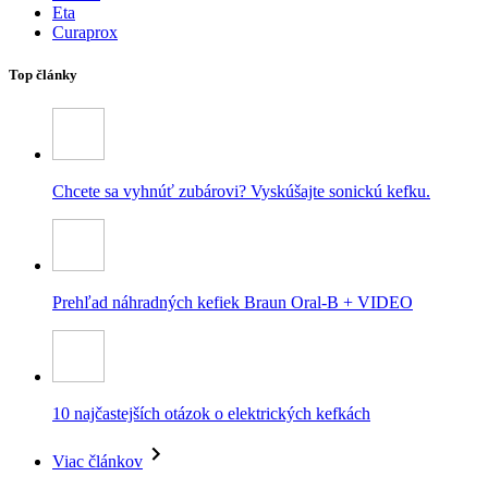
Eta
Curaprox
Top články
Chcete sa vyhnúť zubárovi? Vyskúšajte sonickú kefku.
Prehľad náhradných kefiek Braun Oral-B + VIDEO
10 najčastejších otázok o elektrických kefkách
Viac článkov