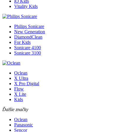
iO Kids
Vitality Kids
Philips Sonicare
New Generation
DiamondClean
For Kids
Sonicare 4100
Sonicare 3100
Oclean
X Ultra
X Pro Digital
Flow
X Lite
Kids
Ďalšie značky
Oclean
Panasonic
Sencor