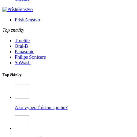
Príslušenstvo
Top značky
Truelife
Oral-B
Panasonic
Philips Sonicare
SoWash
Top články
Ako vyberať ústnu sprchu?