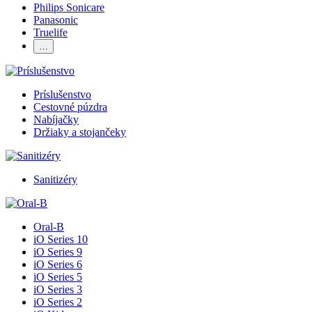
Philips Sonicare
Panasonic
Truelife
…
Príslušenstvo
Cestovné púzdra
Nabíjačky
Držiaky a stojančeky
Sanitizéry
Oral-B
iO Series 10
iO Series 9
iO Series 6
iO Series 5
iO Series 3
iO Series 2