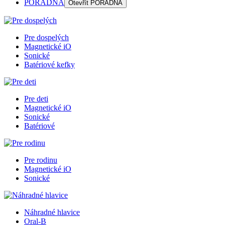
PORADŇA
Otevřít
PORADŇA
Pre dospelých
Magnetické iO
Sonické
Batériové kefky
Pre deti
Magnetické iO
Sonické
Batériové
Pre rodinu
Magnetické iO
Sonické
Náhradné hlavice
Oral-B