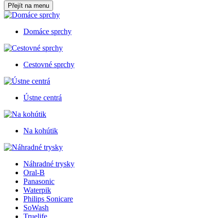
Přejít na menu
Domáce sprchy
Cestovné sprchy
Ústne centrá
Na kohútik
Náhradné trysky
Oral-B
Panasonic
Waterpik
Philips Sonicare
SoWash
Truelife