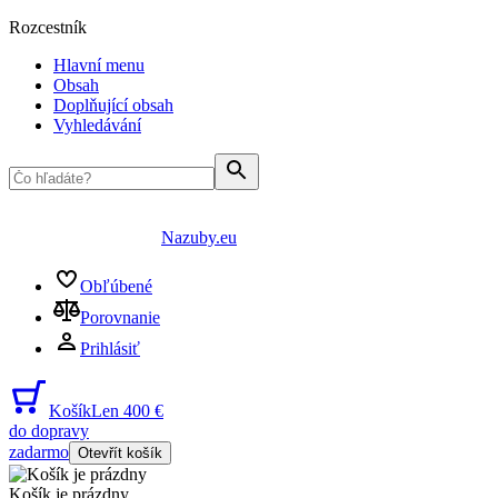
Rozcestník
Hlavní menu
Obsah
Doplňující obsah
Vyhledávání
Nazuby.eu
Obľúbené
Porovnanie
Prihlásiť
Košík
Len 400 €
do dopravy
zadarmo
Otevřít košík
Košík je prázdny
...