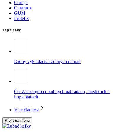
Corega
Curaprox
GUM
Protefix
Top články
Druhy vykladacích zubných náhrad
Čo Vás zaujíma o zubných náhradách, mostíkoch a
implantátoch
Viac článkov
Přejít na menu