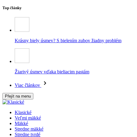
Top články
Krásny biely úsmev? S bielením zubov žiadny problém
Žiarivý úsmev vďaka bieliacim pastám
Viac článkov
Přejít na menu
Klasické
Veľmi mäkké
Mäkké
Stredne mäkké
Stredne tvrdé