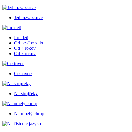
Jednozväzkové
Pre deti
Od prvého zubu
Od 4 rokov
Od 7 rokov
Cestovné
Na strojčeky
Na umelý chrup