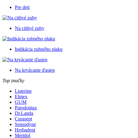
Pre deti
Na citlivé zuby
Indikácia zubného plaku
Na krvácanie ďasien
Top značky
Listerine
Elmex
GUM
Parodontax
Dr.Landa
Curasept
Sensodyne
Herbadent
Meridol