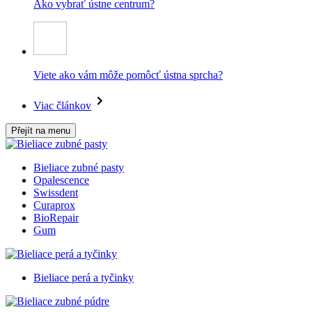
Ako vybrať ústne centrum?
Viete ako vám môže pomôcť ústna sprcha?
Viac článkov
Přejít na menu
Bieliace zubné pasty
Opalescence
Swissdent
Curaprox
BioRepair
Gum
Bieliace perá a tyčinky