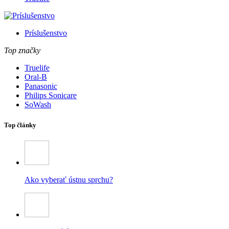
Príslušenstvo
Top značky
Truelife
Oral-B
Panasonic
Philips Sonicare
SoWash
Top články
Ako vyberať ústnu sprchu?