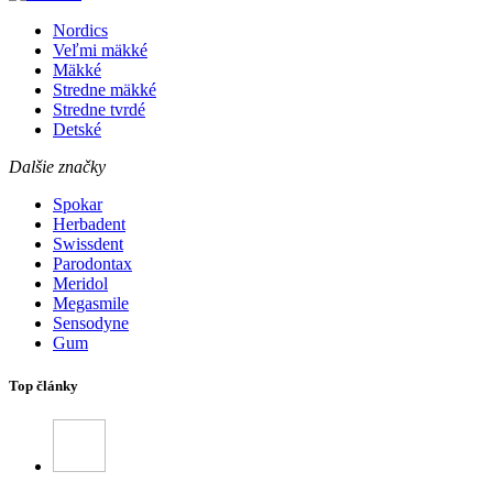
Nordics
Veľmi mäkké
Mäkké
Stredne mäkké
Stredne tvrdé
Detské
Dalšie značky
Spokar
Herbadent
Swissdent
Parodontax
Meridol
Megasmile
Sensodyne
Gum
Top články