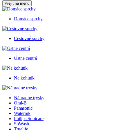
Přejít na menu
Domáce sprchy
Cestovné sprchy
Ústne centrá
Na kohútik
Náhradné trysky
Oral-B
Panasonic
Waterpik
Philips Sonicare
SoWash
Truelife