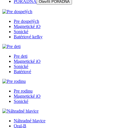
PORADŇA
Otevřít
PORADŇA
Pre dospelých
Magnetické iO
Sonické
Batériové kefky
Pre deti
Magnetické iO
Sonické
Batériové
Pre rodinu
Magnetické iO
Sonické
Náhradné hlavice
Oral-B