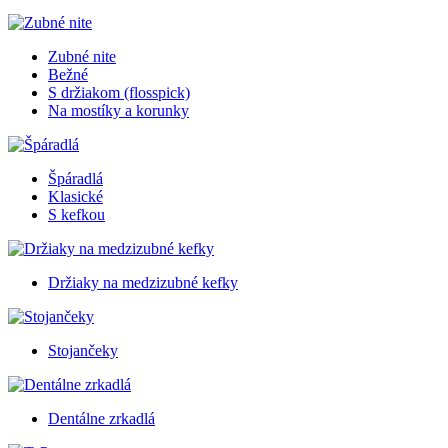
Zubné nite
Bežné
S držiakom (flosspick)
Na mostíky a korunky
Špáradlá
Klasické
S kefkou
Držiaky na medzizubné kefky
Stojančeky
Dentálne zrkadlá