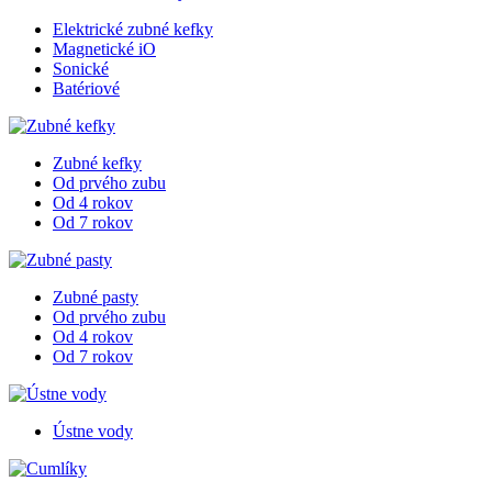
Elektrické zubné kefky
Magnetické iO
Sonické
Batériové
Zubné kefky
Od prvého zubu
Od 4 rokov
Od 7 rokov
Zubné pasty
Od prvého zubu
Od 4 rokov
Od 7 rokov
Ústne vody