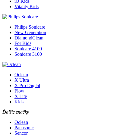
iO Kids
Vitality Kids
Philips Sonicare
New Generation
DiamondClean
For Kids
Sonicare 4100
Sonicare 3100
Oclean
X Ultra
X Pro Digital
Flow
X Lite
Kids
Ďalšie značky
Oclean
Panasonic
Sencor