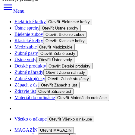
Menu
Elektrické kefky
Otevřít
Elektrické kefky
Ústne sprchy
Otevřít
Ústne sprchy
Bielenie zubov
Otevřít
Bielenie zubov
Klasické kefky
Otevřít
Klasické kefky
Medzizubie
Otevřít
Medzizubie
Zubné pasty
Otevřít
Zubné pasty
Ústne vody
Otevřít
Ústne vody
Detské produkty
Otevřít
Detské produkty
Zubné náhrady
Otevřít
Zubné náhrady
Zubné strojčeky
Otevřít
Zubné strojčeky
Zápach z úst
Otevřít
Zápach z úst
Zdravie úst
Otevřít
Zdravie úst
Materiál do ordinácie
Otevřít
Materiál do ordinácie
|
Všetko o nákupe
Otevřít
Všetko o nákupe
MAGAZÍN
Otevřít
MAGAZÍN