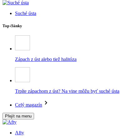
Suché ústa
Top články
Zápach z úst alebo tiež halitóza
Trpíte zápachom z úst? Na vine môžu byť suché ústa
Celý magazín
Přejít na menu
Afty