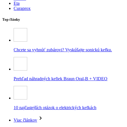
Eta
Curaprox
Top články
Chcete sa vyhnúť zubárovi? Vyskúšajte sonickú kefku.
Prehľad náhradných kefiek Braun Oral-B + VIDEO
10 najčastejších otázok o elektrických kefkách
Viac článkov