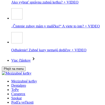
Ako vybrať správnu zubnú kefku? + VIDEO
„Čistenie zubov mám v malíčku!“ A viete to iste? + VIDEO
Odhalenie! Zubné kazy nemajú dedičov + VIDEO
Viac článkov
Přejít na menu
Mezizubné kefky
Dentalpro
TePe
Curaprox
Spokar
Podľa veľkosti