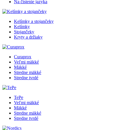
Na čistenie jazyka
Kelímky a stojančeky
Kelímky
Stojančeky
Kryty a držiaky
Curaprox
Veľmi mäkké
Mäkké
Stredne mäkké
Stredne tvrdé
TePe
Veľmi mäkké
Mäkké
Stredne mäkké
Stredne tvrdé