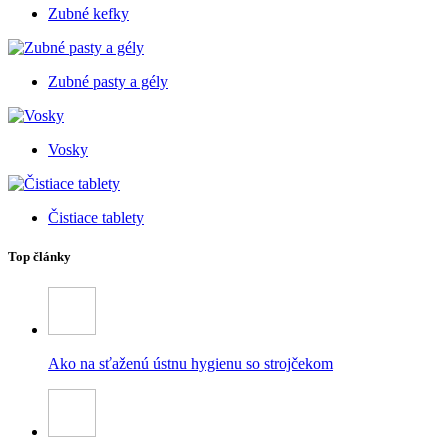
Zubné kefky
Zubné pasty a gély
Vosky
Čistiace tablety
Top články
Ako na sťaženú ústnu hygienu so strojčekom