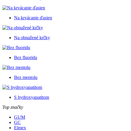
Na krvácanie ďasien
Na obnažené krčky
Bez fluoridu
Bez mentolu
S hydroxyapatitom
Top značky
GUM
GC
Elmex