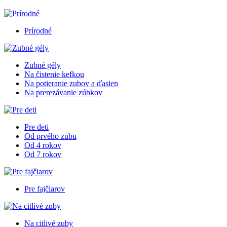
Prírodné
Zubné gély
Na čistenie kefkou
Na potieranie zubov a ďasien
Na prerezávanie zúbkov
Pre deti
Od prvého zubu
Od 4 rokov
Od 7 rokov
Pre fajčiarov
Na citlivé zuby