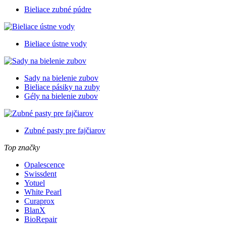
Bieliace zubné púdre
Bieliace ústne vody
Sady na bielenie zubov
Bieliace pásiky na zuby
Gély na bielenie zubov
Zubné pasty pre fajčiarov
Top značky
Opalescence
Swissdent
Yotuel
White Pearl
Curaprox
BlanX
BioRepair