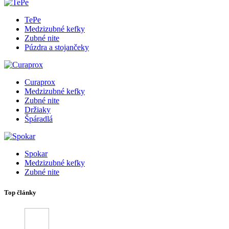
TePe
Medzizubné kefky
Zubné nite
Púzdra a stojančeky
Curaprox
Medzizubné kefky
Zubné nite
Držiaky
Špáradlá
Spokar
Medzizubné kefky
Zubné nite
Top články