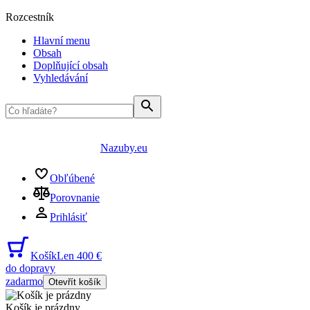
Rozcestník
Hlavní menu
Obsah
Doplňující obsah
Vyhledávání
Nazuby.eu
Obľúbené
Porovnanie
Prihlásiť
Košík
Len 400 €
do dopravy
zadarmo
Otevřít košík
Košík je prázdny
...