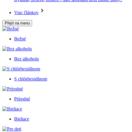
Viac článkov
Přejít na menu
Bežné
Bez alkoholu
S chlórhexidínom
Prírodné
Bieliace