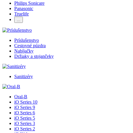
Philips Sonicare
Panasonic
Truelife
…
Príslušenstvo
Cestovné púzdra
Nabíjačky
Držiaky a stojančeky
Sanitizéry
Oral-B
iO Series 10
iO Series 9
iO Series 6
iO Series 5
iO Series 3
iO Series 2