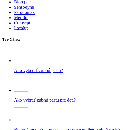
Biorepair
Sensodyne
Parodontax
Meridol
Curasept
Lacalut
Top články
Ako vyberať zubnú pastu?
Ako vybrať zubnú pastu pre deti?
Bylinná, penivá, homeo – ako spoznám tieto zubné pasty?