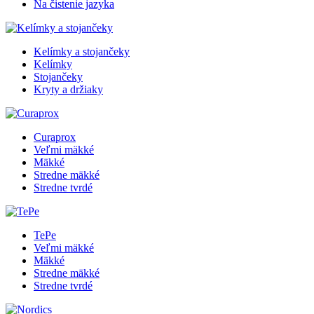
Na čistenie jazyka
Kelímky a stojančeky
Kelímky
Stojančeky
Kryty a držiaky
Curaprox
Veľmi mäkké
Mäkké
Stredne mäkké
Stredne tvrdé
TePe
Veľmi mäkké
Mäkké
Stredne mäkké
Stredne tvrdé