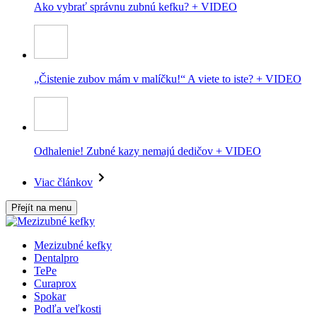
Ako vybrať správnu zubnú kefku? + VIDEO
„Čistenie zubov mám v malíčku!“ A viete to iste? + VIDEO
Odhalenie! Zubné kazy nemajú dedičov + VIDEO
Viac článkov
Přejít na menu
Mezizubné kefky
Dentalpro
TePe
Curaprox
Spokar
Podľa veľkosti