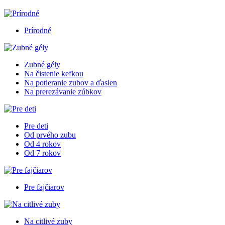
Prírodné
Zubné gély
Na čistenie kefkou
Na potieranie zubov a ďasien
Na prerezávanie zúbkov
Pre deti
Od prvého zubu
Od 4 rokov
Od 7 rokov
Pre fajčiarov
Na citlivé zuby