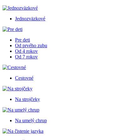
Jednozväzkové
Pre deti
Od prvého zubu
Od 4 rokov
Od 7 rokov
Cestovné
Na strojčeky
Na umelý chrup