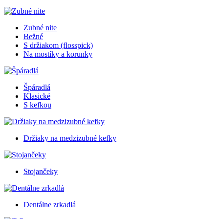
Zubné nite
Bežné
S držiakom (flosspick)
Na mostíky a korunky
Špáradlá
Klasické
S kefkou
Držiaky na medzizubné kefky
Stojančeky
Dentálne zrkadlá