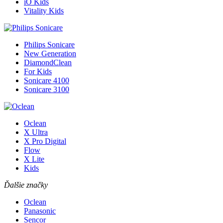
iO Kids
Vitality Kids
Philips Sonicare
New Generation
DiamondClean
For Kids
Sonicare 4100
Sonicare 3100
Oclean
X Ultra
X Pro Digital
Flow
X Lite
Kids
Ďalšie značky
Oclean
Panasonic
Sencor