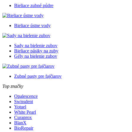
Bieliace zubné púdre
Bieliace ústne vody
Sady na bielenie zubov
Bieliace pásiky na zuby
Gély na bielenie zubov
Zubné pasty pre fajčiarov
Top značky
Opalescence
Swissdent
Yotuel
White Pearl
Curaprox
BlanX
BioRepair