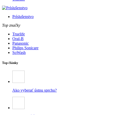
Príslušenstvo
Top značky
Truelife
Oral-B
Panasonic
Philips Sonicare
SoWash
Top články
Ako vyberať ústnu sprchu?