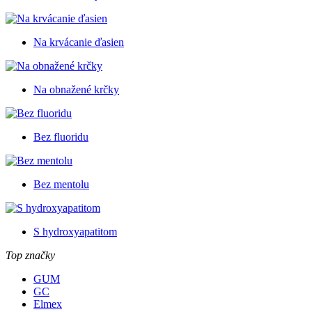
Na krvácanie ďasien
Na obnažené krčky
Bez fluoridu
Bez mentolu
S hydroxyapatitom
Top značky
GUM
GC
Elmex