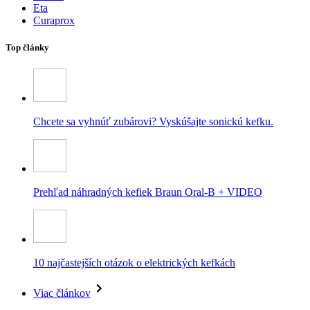
Eta
Curaprox
Top články
Chcete sa vyhnúť zubárovi? Vyskúšajte sonickú kefku.
Prehľad náhradných kefiek Braun Oral-B + VIDEO
10 najčastejších otázok o elektrických kefkách
Viac článkov