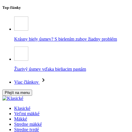
Top články
Krásny biely úsmev? S bielením zubov žiadny problém
Žiarivý úsmev vďaka bieliacim pastám
Viac článkov
Přejít na menu
Klasické
Veľmi mäkké
Mäkké
Stredne mäkké
Stredne tvrdé