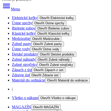
Menu
Elektrické kefky
Otevřít
Elektrické kefky
Ústne sprchy
Otevřít
Ústne sprchy
Bielenie zubov
Otevřít
Bielenie zubov
Klasické kefky
Otevřít
Klasické kefky
Medzizubie
Otevřít
Medzizubie
Zubné pasty
Otevřít
Zubné pasty
Ústne vody
Otevřít
Ústne vody
Detské produkty
Otevřít
Detské produkty
Zubné náhrady
Otevřít
Zubné náhrady
Zubné strojčeky
Otevřít
Zubné strojčeky
Zápach z úst
Otevřít
Zápach z úst
Zdravie úst
Otevřít
Zdravie úst
Materiál do ordinácie
Otevřít
Materiál do ordinácie
|
Všetko o nákupe
Otevřít
Všetko o nákupe
MAGAZÍN
Otevřít
MAGAZÍN