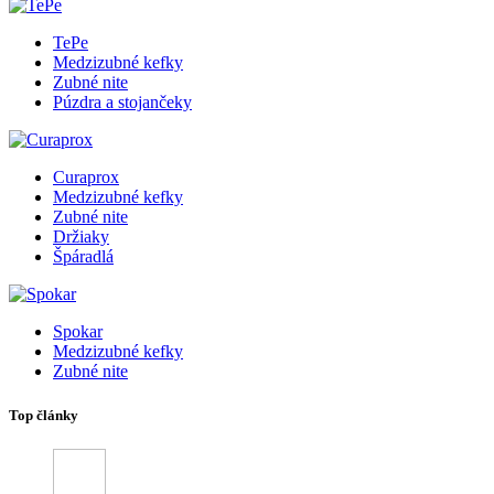
TePe
Medzizubné kefky
Zubné nite
Púzdra a stojančeky
Curaprox
Medzizubné kefky
Zubné nite
Držiaky
Špáradlá
Spokar
Medzizubné kefky
Zubné nite
Top články