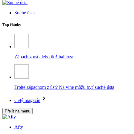
Suché ústa
Top články
Zápach z úst alebo tiež halitóza
Trpíte zápachom z úst? Na vine môžu byť suché ústa
Celý magazín
Přejít na menu
Afty