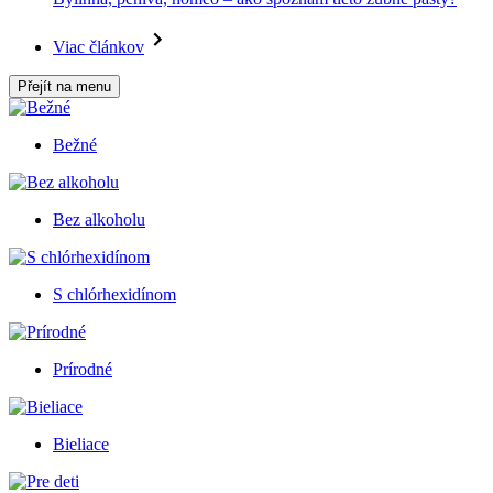
Viac článkov
Přejít na menu
Bežné
Bez alkoholu
S chlórhexidínom
Prírodné
Bieliace