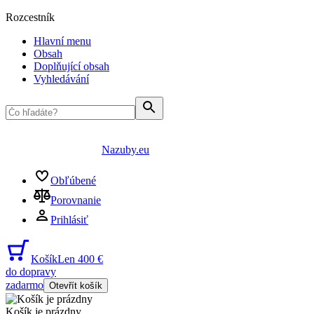
Rozcestník
Hlavní menu
Obsah
Doplňující obsah
Vyhledávání
Nazuby.eu
Obľúbené
Porovnanie
Prihlásiť
Košík
Len 400 €
do dopravy
zadarmo
Otevřít košík
Košík je prázdny
...