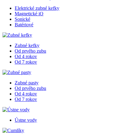
Elektrické zubné kefky
Magnetické iO
Sonické
Batériové
Zubné kefky
Od prvého zubu
Od 4 rokov
Od 7 rokov
Zubné pasty
Od prvého zubu
Od 4 rokov
Od 7 rokov
Ústne vody