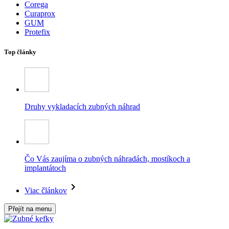
Corega
Curaprox
GUM
Protefix
Top články
Druhy vykladacích zubných náhrad
Čo Vás zaujíma o zubných náhradách, mostíkoch a
implantátoch
Viac článkov
Přejít na menu