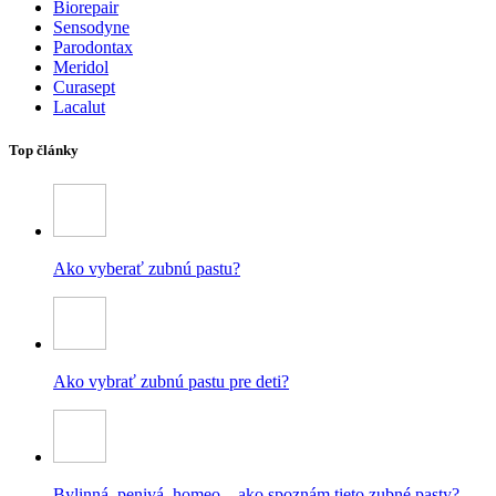
Biorepair
Sensodyne
Parodontax
Meridol
Curasept
Lacalut
Top články
Ako vyberať zubnú pastu?
Ako vybrať zubnú pastu pre deti?
Bylinná, penivá, homeo – ako spoznám tieto zubné pasty?