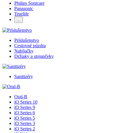
Philips Sonicare
Panasonic
Truelife
…
Príslušenstvo
Cestovné púzdra
Nabíjačky
Držiaky a stojančeky
Sanitizéry
Oral-B
iO Series 10
iO Series 9
iO Series 6
iO Series 5
iO Series 3
iO Series 2