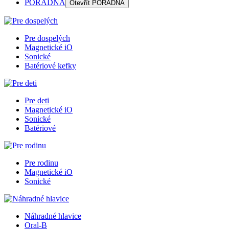
PORADŇA
Otevřít
PORADŇA
Pre dospelých
Magnetické iO
Sonické
Batériové kefky
Pre deti
Magnetické iO
Sonické
Batériové
Pre rodinu
Magnetické iO
Sonické
Náhradné hlavice
Oral-B