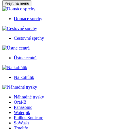
Přejít na menu
Domáce sprchy
Cestovné sprchy
Ústne centrá
Na kohútik
Náhradné trysky
Oral-B
Panasonic
Waterpik
Philips Sonicare
SoWash
Truelife