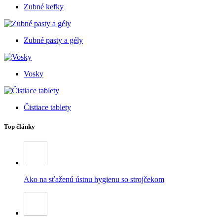
Zubné kefky
Zubné pasty a gély
Vosky
Čistiace tablety
Top články
Ako na sťaženú ústnu hygienu so strojčekom