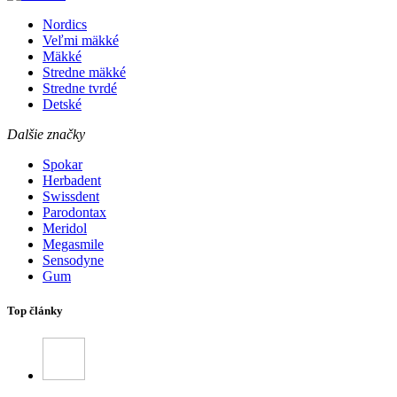
Nordics
Veľmi mäkké
Mäkké
Stredne mäkké
Stredne tvrdé
Detské
Dalšie značky
Spokar
Herbadent
Swissdent
Parodontax
Meridol
Megasmile
Sensodyne
Gum
Top články