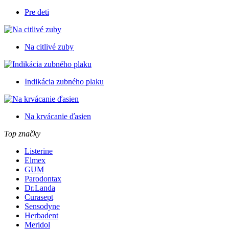
Pre deti
Na citlivé zuby
Indikácia zubného plaku
Na krvácanie ďasien
Top značky
Listerine
Elmex
GUM
Parodontax
Dr.Landa
Curasept
Sensodyne
Herbadent
Meridol