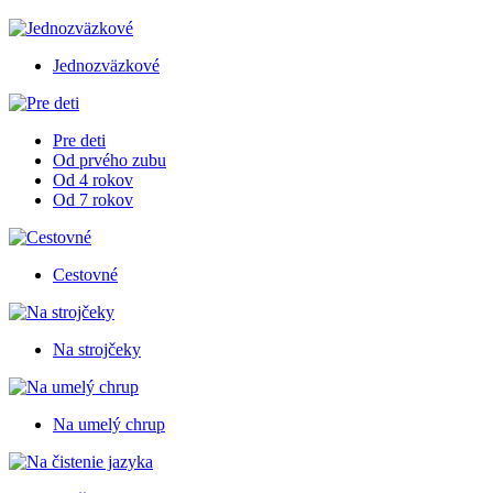
Jednozväzkové
Pre deti
Od prvého zubu
Od 4 rokov
Od 7 rokov
Cestovné
Na strojčeky
Na umelý chrup