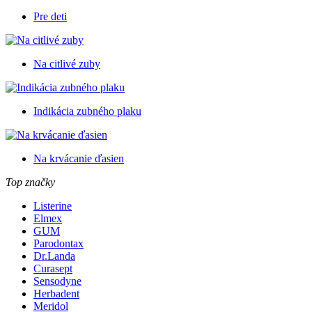
Pre deti
Na citlivé zuby
Indikácia zubného plaku
Na krvácanie ďasien
Top značky
Listerine
Elmex
GUM
Parodontax
Dr.Landa
Curasept
Sensodyne
Herbadent
Meridol