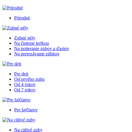
Prírodné
Zubné gély
Na čistenie kefkou
Na potieranie zubov a ďasien
Na prerezávanie zúbkov
Pre deti
Od prvého zubu
Od 4 rokov
Od 7 rokov
Pre fajčiarov
Na citlivé zuby