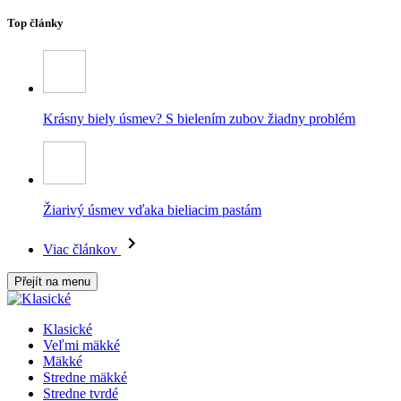
Top články
Krásny biely úsmev? S bielením zubov žiadny problém
Žiarivý úsmev vďaka bieliacim pastám
Viac článkov
Přejít na menu
Klasické
Veľmi mäkké
Mäkké
Stredne mäkké
Stredne tvrdé