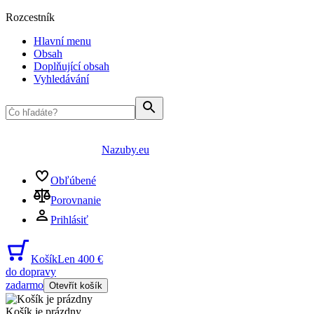
Rozcestník
Hlavní menu
Obsah
Doplňující obsah
Vyhledávání
Nazuby.eu
Obľúbené
Porovnanie
Prihlásiť
Košík
Len 400 €
do dopravy
zadarmo
Otevřít košík
Košík je prázdny
...