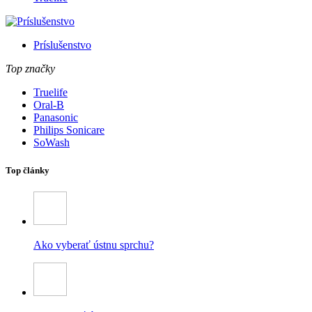
Príslušenstvo
Top značky
Truelife
Oral-B
Panasonic
Philips Sonicare
SoWash
Top články
Ako vyberať ústnu sprchu?