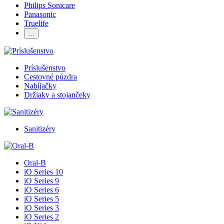
Philips Sonicare
Panasonic
Truelife
…
Príslušenstvo
Cestovné púzdra
Nabíjačky
Držiaky a stojančeky
Sanitizéry
Oral-B
iO Series 10
iO Series 9
iO Series 6
iO Series 5
iO Series 3
iO Series 2