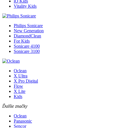
iO Kids
Vitality Kids
Philips Sonicare
New Generation
DiamondClean
For Kids
Sonicare 4100
Sonicare 3100
Oclean
X Ultra
X Pro Digital
Flow
X Lite
Kids
Ďalšie značky
Oclean
Panasonic
Sencor