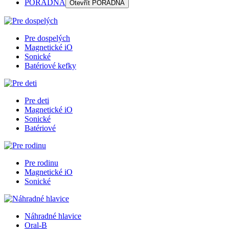
PORADŇA
Otevřít
PORADŇA
Pre dospelých
Magnetické iO
Sonické
Batériové kefky
Pre deti
Magnetické iO
Sonické
Batériové
Pre rodinu
Magnetické iO
Sonické
Náhradné hlavice
Oral-B