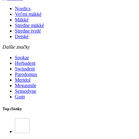
Nordics
Veľmi mäkké
Mäkké
Stredne mäkké
Stredne tvrdé
Detské
Dalšie značky
Spokar
Herbadent
Swissdent
Parodontax
Meridol
Megasmile
Sensodyne
Gum
Top články