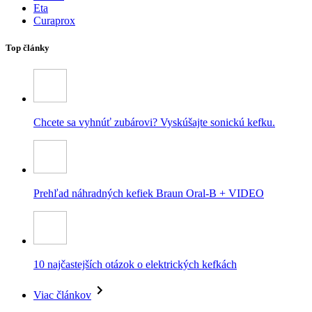
Eta
Curaprox
Top články
Chcete sa vyhnúť zubárovi? Vyskúšajte sonickú kefku.
Prehľad náhradných kefiek Braun Oral-B + VIDEO
10 najčastejších otázok o elektrických kefkách
Viac článkov