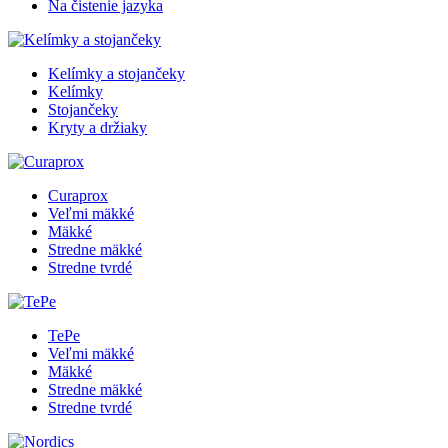
Na čistenie jazyka
Kelímky a stojančeky
Kelímky
Stojančeky
Kryty a držiaky
Curaprox
Veľmi mäkké
Mäkké
Stredne mäkké
Stredne tvrdé
TePe
Veľmi mäkké
Mäkké
Stredne mäkké
Stredne tvrdé