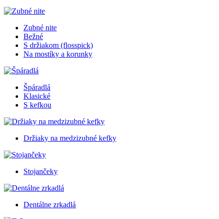
Zubné nite
Bežné
S držiakom (flosspick)
Na mostíky a korunky
Špáradlá
Klasické
S kefkou
Držiaky na medzizubné kefky
Stojančeky
Dentálne zrkadlá