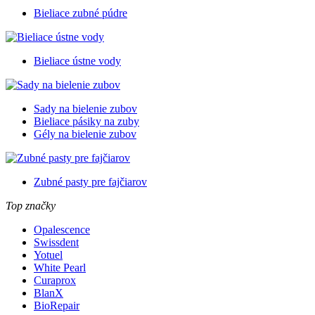
Bieliace zubné púdre
Bieliace ústne vody
Sady na bielenie zubov
Bieliace pásiky na zuby
Gély na bielenie zubov
Zubné pasty pre fajčiarov
Top značky
Opalescence
Swissdent
Yotuel
White Pearl
Curaprox
BlanX
BioRepair