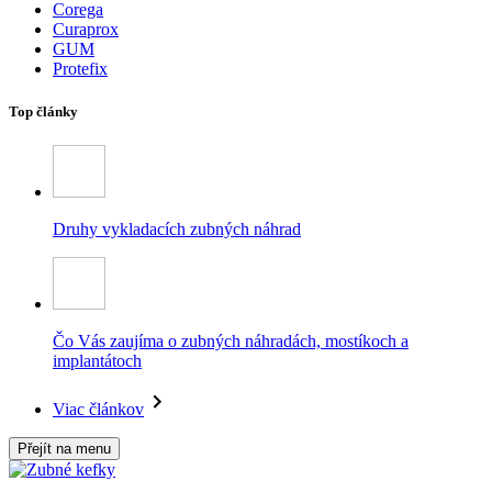
Corega
Curaprox
GUM
Protefix
Top články
Druhy vykladacích zubných náhrad
Čo Vás zaujíma o zubných náhradách, mostíkoch a
implantátoch
Viac článkov
Přejít na menu