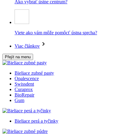
Ako vybrať ústne centrum?
Viete ako vám môže pomôcť ústna sprcha?
Viac článkov
Přejít na menu
Bieliace zubné pasty
Opalescence
Swissdent
Curaprox
BioRepair
Gum
Bieliace perá a tyčinky