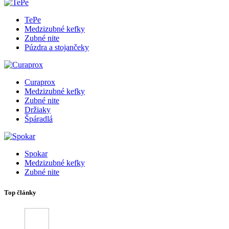
TePe
Medzizubné kefky
Zubné nite
Púzdra a stojančeky
Curaprox
Medzizubné kefky
Zubné nite
Držiaky
Špáradlá
Spokar
Medzizubné kefky
Zubné nite
Top články