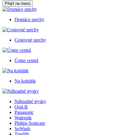
Přejít na menu
Domáce sprchy
Cestovné sprchy
Ústne centrá
Na kohútik
Náhradné trysky
Oral-B
Panasonic
Waterpik
Philips Sonicare
SoWash
Truelife