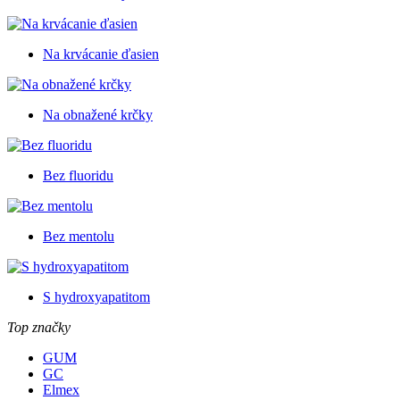
Na krvácanie ďasien
Na obnažené krčky
Bez fluoridu
Bez mentolu
S hydroxyapatitom
Top značky
GUM
GC
Elmex