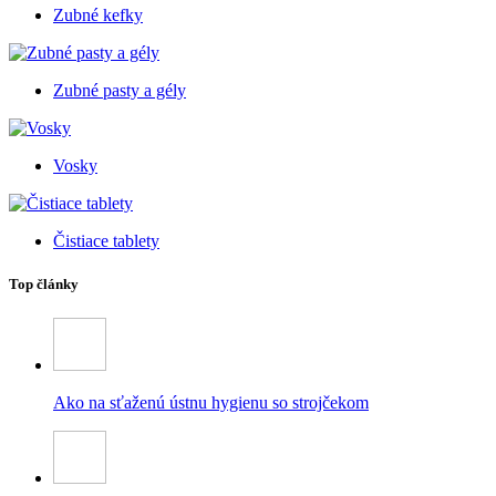
Zubné kefky
Zubné pasty a gély
Vosky
Čistiace tablety
Top články
Ako na sťaženú ústnu hygienu so strojčekom