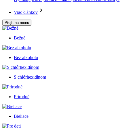
Viac článkov
Přejít na menu
Bežné
Bez alkoholu
S chlórhexidínom
Prírodné
Bieliace