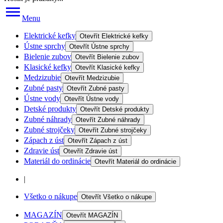
Menu
Elektrické kefky
Otevřít
Elektrické kefky
Ústne sprchy
Otevřít
Ústne sprchy
Bielenie zubov
Otevřít
Bielenie zubov
Klasické kefky
Otevřít
Klasické kefky
Medzizubie
Otevřít
Medzizubie
Zubné pasty
Otevřít
Zubné pasty
Ústne vody
Otevřít
Ústne vody
Detské produkty
Otevřít
Detské produkty
Zubné náhrady
Otevřít
Zubné náhrady
Zubné strojčeky
Otevřít
Zubné strojčeky
Zápach z úst
Otevřít
Zápach z úst
Zdravie úst
Otevřít
Zdravie úst
Materiál do ordinácie
Otevřít
Materiál do ordinácie
|
Všetko o nákupe
Otevřít
Všetko o nákupe
MAGAZÍN
Otevřít
MAGAZÍN