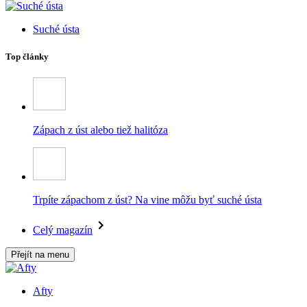
Suché ústa
Top články
Zápach z úst alebo tiež halitóza
Trpíte zápachom z úst? Na vine môžu byť suché ústa
Celý magazín
Přejít na menu
Afty