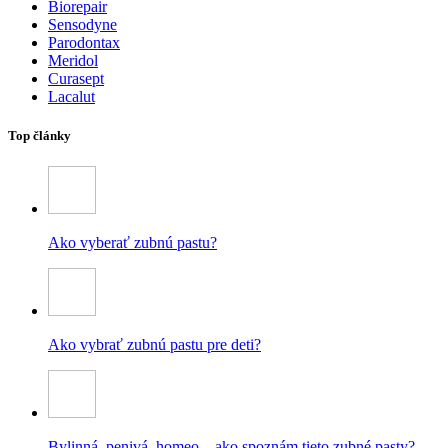
Biorepair
Sensodyne
Parodontax
Meridol
Curasept
Lacalut
Top články
Ako vyberať zubnú pastu?
Ako vybrať zubnú pastu pre deti?
Bylinná, penivá, homeo – ako spoznám tieto zubné pasty?