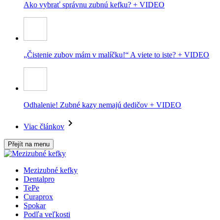
Ako vybrať správnu zubnú kefku? + VIDEO
„Čistenie zubov mám v malíčku!“ A viete to iste? + VIDEO
Odhalenie! Zubné kazy nemajú dedičov + VIDEO
Viac článkov
Přejít na menu
Mezizubné kefky
Dentalpro
TePe
Curaprox
Spokar
Podľa veľkosti