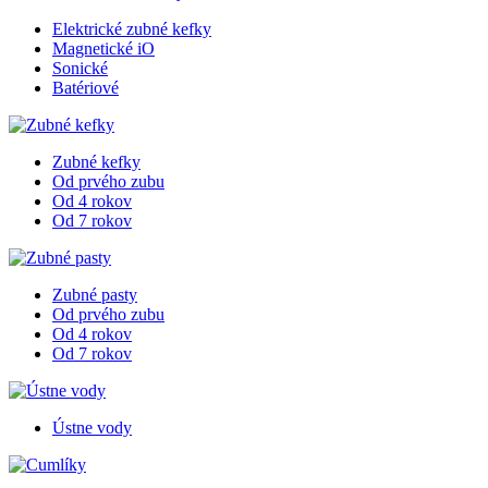
Elektrické zubné kefky
Magnetické iO
Sonické
Batériové
Zubné kefky
Od prvého zubu
Od 4 rokov
Od 7 rokov
Zubné pasty
Od prvého zubu
Od 4 rokov
Od 7 rokov
Ústne vody