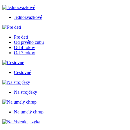
Jednozväzkové
Pre deti
Od prvého zubu
Od 4 rokov
Od 7 rokov
Cestovné
Na strojčeky
Na umelý chrup