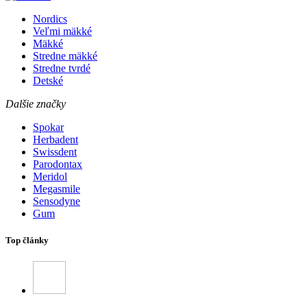
Nordics
Veľmi mäkké
Mäkké
Stredne mäkké
Stredne tvrdé
Detské
Dalšie značky
Spokar
Herbadent
Swissdent
Parodontax
Meridol
Megasmile
Sensodyne
Gum
Top články