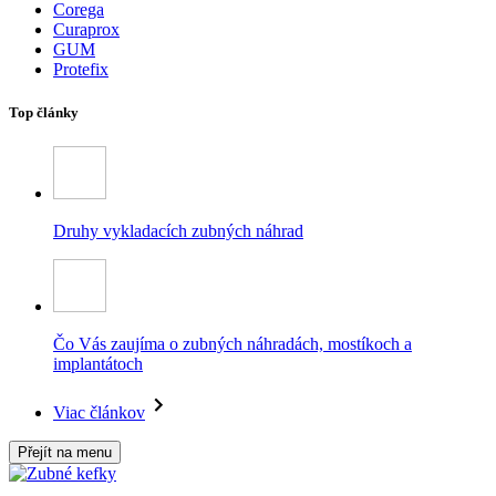
Corega
Curaprox
GUM
Protefix
Top články
Druhy vykladacích zubných náhrad
Čo Vás zaujíma o zubných náhradách, mostíkoch a
implantátoch
Viac článkov
Přejít na menu