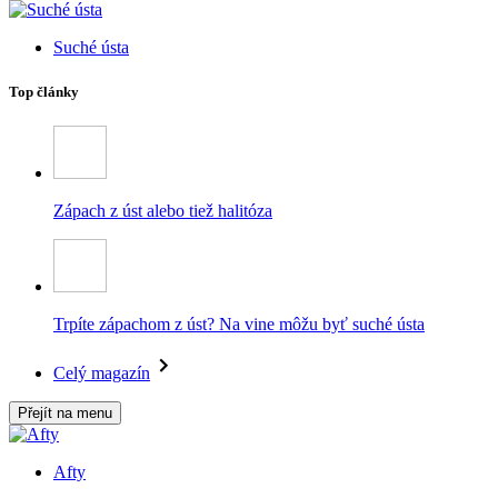
Suché ústa
Top články
Zápach z úst alebo tiež halitóza
Trpíte zápachom z úst? Na vine môžu byť suché ústa
Celý magazín
Přejít na menu
Afty