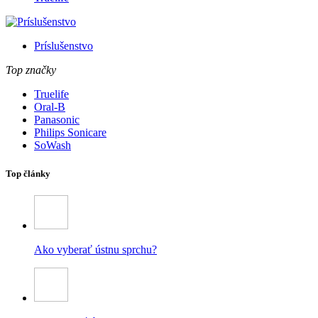
Príslušenstvo
Top značky
Truelife
Oral-B
Panasonic
Philips Sonicare
SoWash
Top články
Ako vyberať ústnu sprchu?