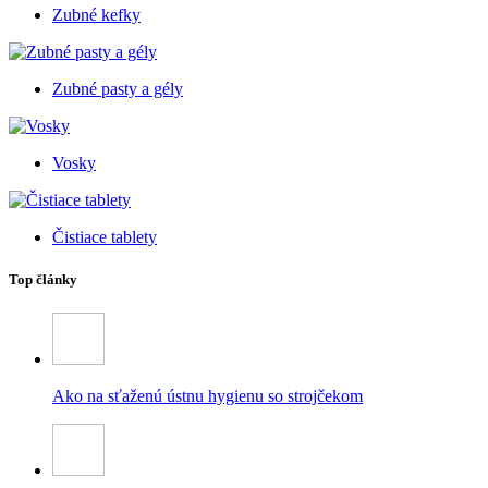
Zubné kefky
Zubné pasty a gély
Vosky
Čistiace tablety
Top články
Ako na sťaženú ústnu hygienu so strojčekom