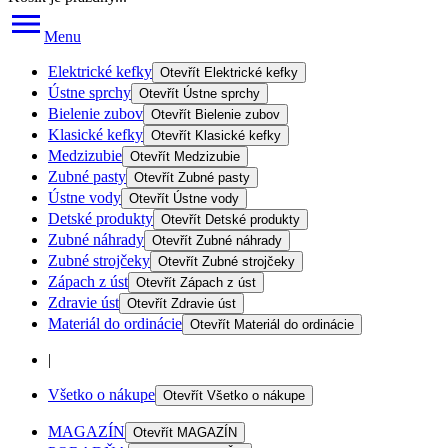
Menu
Elektrické kefky
Otevřít
Elektrické kefky
Ústne sprchy
Otevřít
Ústne sprchy
Bielenie zubov
Otevřít
Bielenie zubov
Klasické kefky
Otevřít
Klasické kefky
Medzizubie
Otevřít
Medzizubie
Zubné pasty
Otevřít
Zubné pasty
Ústne vody
Otevřít
Ústne vody
Detské produkty
Otevřít
Detské produkty
Zubné náhrady
Otevřít
Zubné náhrady
Zubné strojčeky
Otevřít
Zubné strojčeky
Zápach z úst
Otevřít
Zápach z úst
Zdravie úst
Otevřít
Zdravie úst
Materiál do ordinácie
Otevřít
Materiál do ordinácie
|
Všetko o nákupe
Otevřít
Všetko o nákupe
MAGAZÍN
Otevřít
MAGAZÍN