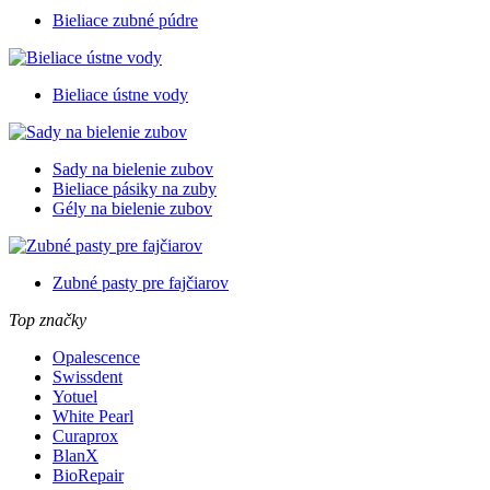
Bieliace zubné púdre
Bieliace ústne vody
Sady na bielenie zubov
Bieliace pásiky na zuby
Gély na bielenie zubov
Zubné pasty pre fajčiarov
Top značky
Opalescence
Swissdent
Yotuel
White Pearl
Curaprox
BlanX
BioRepair