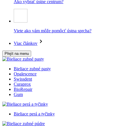
Ako vybrať ústne centrum?
Viete ako vám môže pomôcť ústna sprcha?
Viac článkov
Přejít na menu
Bieliace zubné pasty
Opalescence
Swissdent
Curaprox
BioRepair
Gum
Bieliace perá a tyčinky