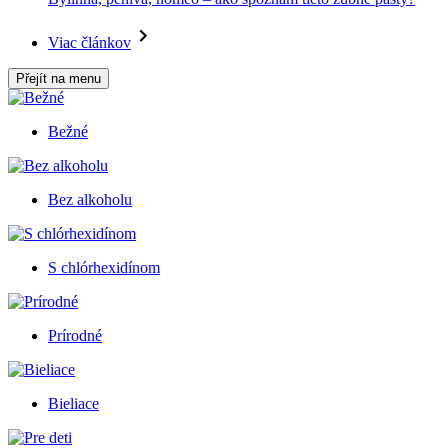
Viac článkov
Přejít na menu
Bežné
Bez alkoholu
S chlórhexidínom
Prírodné
Bieliace