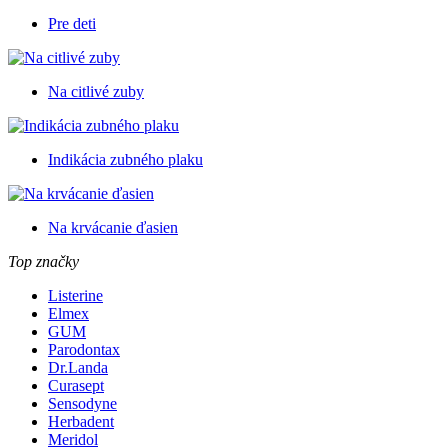
Pre deti
Na citlivé zuby
Indikácia zubného plaku
Na krvácanie ďasien
Top značky
Listerine
Elmex
GUM
Parodontax
Dr.Landa
Curasept
Sensodyne
Herbadent
Meridol