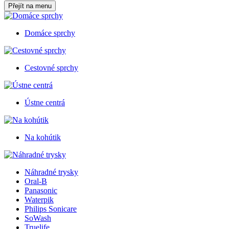
Přejít na menu
Domáce sprchy
Cestovné sprchy
Ústne centrá
Na kohútik
Náhradné trysky
Oral-B
Panasonic
Waterpik
Philips Sonicare
SoWash
Truelife