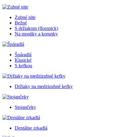
Zubné nite
Bežné
S držiakom (flosspick)
Na mostíky a korunky
Špáradlá
Klasické
S kefkou
Držiaky na medzizubné kefky
Stojančeky
Dentálne zrkadlá