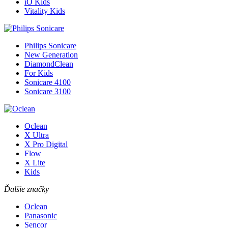
iO Kids
Vitality Kids
Philips Sonicare
New Generation
DiamondClean
For Kids
Sonicare 4100
Sonicare 3100
Oclean
X Ultra
X Pro Digital
Flow
X Lite
Kids
Ďalšie značky
Oclean
Panasonic
Sencor