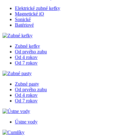
Elektrické zubné kefky
Magnetické iO
Sonické
Batériové
Zubné kefky
Od prvého zubu
Od 4 rokov
Od 7 rokov
Zubné pasty
Od prvého zubu
Od 4 rokov
Od 7 rokov
Ústne vody