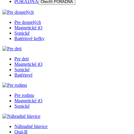
PORADŇA
Otevřít
PORADŇA
Pre dospelých
Magnetické iO
Sonické
Batériové kefky
Pre deti
Magnetické iO
Sonické
Batériové
Pre rodinu
Magnetické iO
Sonické
Náhradné hlavice
Oral-B