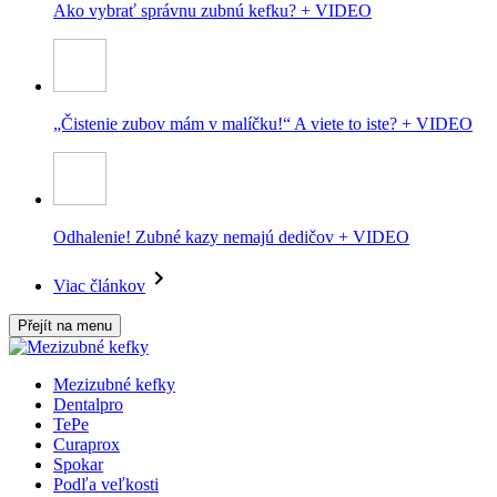
Ako vybrať správnu zubnú kefku? + VIDEO
„Čistenie zubov mám v malíčku!“ A viete to iste? + VIDEO
Odhalenie! Zubné kazy nemajú dedičov + VIDEO
Viac článkov
Přejít na menu
Mezizubné kefky
Dentalpro
TePe
Curaprox
Spokar
Podľa veľkosti