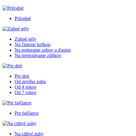
Prírodné
Zubné gély
Na čistenie kefkou
Na potieranie zubov a ďasien
Na prerezávanie zúbkov
Pre deti
Od prvého zubu
Od 4 rokov
Od 7 rokov
Pre fajčiarov
Na citlivé zuby