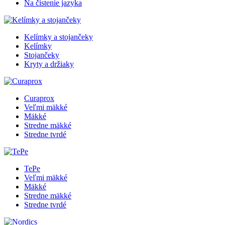
Na čistenie jazyka
Kelímky a stojančeky
Kelímky
Stojančeky
Kryty a držiaky
Curaprox
Veľmi mäkké
Mäkké
Stredne mäkké
Stredne tvrdé
TePe
Veľmi mäkké
Mäkké
Stredne mäkké
Stredne tvrdé