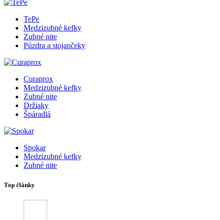
TePe
Medzizubné kefky
Zubné nite
Púzdra a stojančeky
Curaprox
Medzizubné kefky
Zubné nite
Držiaky
Špáradlá
Spokar
Medzizubné kefky
Zubné nite
Top články