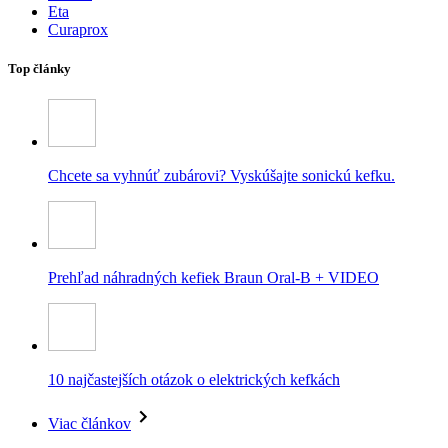
Eta
Curaprox
Top články
Chcete sa vyhnúť zubárovi? Vyskúšajte sonickú kefku.
Prehľad náhradných kefiek Braun Oral-B + VIDEO
10 najčastejších otázok o elektrických kefkách
Viac článkov