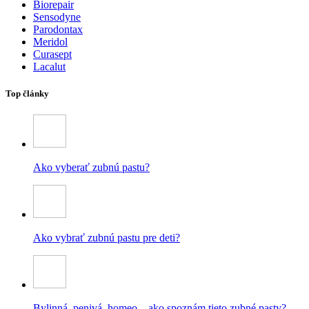
Biorepair
Sensodyne
Parodontax
Meridol
Curasept
Lacalut
Top články
Ako vyberať zubnú pastu?
Ako vybrať zubnú pastu pre deti?
Bylinná, penivá, homeo – ako spoznám tieto zubné pasty?