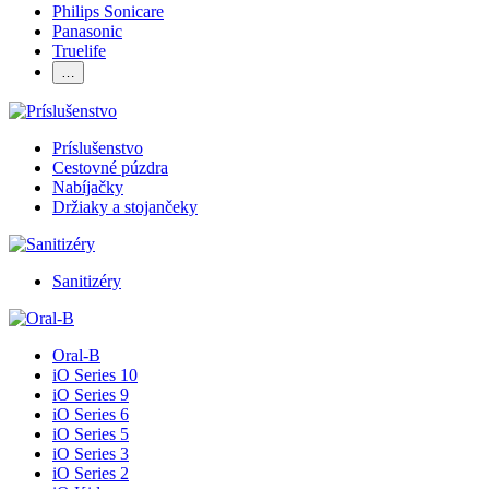
Philips Sonicare
Panasonic
Truelife
…
Príslušenstvo
Cestovné púzdra
Nabíjačky
Držiaky a stojančeky
Sanitizéry
Oral-B
iO Series 10
iO Series 9
iO Series 6
iO Series 5
iO Series 3
iO Series 2