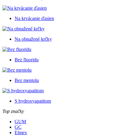
Na krvácanie ďasien
Na obnažené krčky
Bez fluoridu
Bez mentolu
S hydroxyapatitom
Top značky
GUM
GC
Elmex