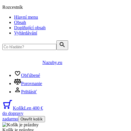
Rozcestník
Hlavní menu
Obsah
Doplňující obsah
Vyhledávání
Nazuby.eu
Obľúbené
Porovnanie
Prihlásiť
Košík
Len 400 €
do dopravy
zadarmo
Otevřít košík
Košík je prázdny
...