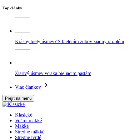
Top články
Krásny biely úsmev? S bielením zubov žiadny problém
Žiarivý úsmev vďaka bieliacim pastám
Viac článkov
Přejít na menu
Klasické
Veľmi mäkké
Mäkké
Stredne mäkké
Stredne tvrdé