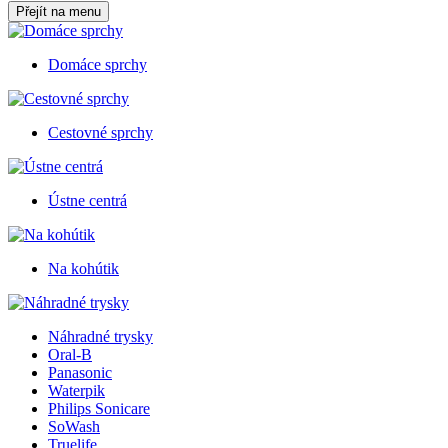
Přejít na menu
Domáce sprchy
Cestovné sprchy
Ústne centrá
Na kohútik
Náhradné trysky
Oral-B
Panasonic
Waterpik
Philips Sonicare
SoWash
Truelife