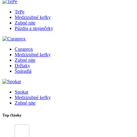
TePe
Medzizubné kefky
Zubné nite
Púzdra a stojančeky
Curaprox
Medzizubné kefky
Zubné nite
Držiaky
Špáradlá
Spokar
Medzizubné kefky
Zubné nite
Top články