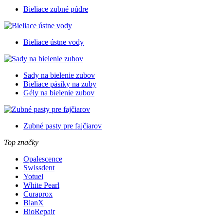
Bieliace zubné púdre
Bieliace ústne vody
Sady na bielenie zubov
Bieliace pásiky na zuby
Gély na bielenie zubov
Zubné pasty pre fajčiarov
Top značky
Opalescence
Swissdent
Yotuel
White Pearl
Curaprox
BlanX
BioRepair