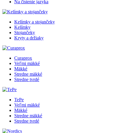
Na čistenie jazyka
Kelímky a stojančeky
Kelímky
Stojančeky
Kryty a držiaky
Curaprox
Veľmi mäkké
Mäkké
Stredne mäkké
Stredne tvrdé
TePe
Veľmi mäkké
Mäkké
Stredne mäkké
Stredne tvrdé