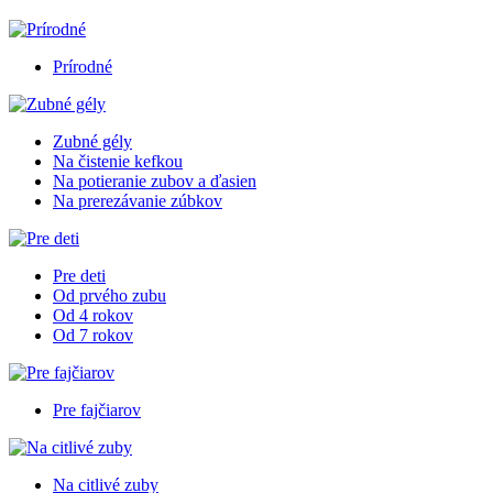
Prírodné
Zubné gély
Na čistenie kefkou
Na potieranie zubov a ďasien
Na prerezávanie zúbkov
Pre deti
Od prvého zubu
Od 4 rokov
Od 7 rokov
Pre fajčiarov
Na citlivé zuby