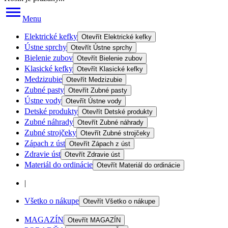
Menu
Elektrické kefky
Otevřít
Elektrické kefky
Ústne sprchy
Otevřít
Ústne sprchy
Bielenie zubov
Otevřít
Bielenie zubov
Klasické kefky
Otevřít
Klasické kefky
Medzizubie
Otevřít
Medzizubie
Zubné pasty
Otevřít
Zubné pasty
Ústne vody
Otevřít
Ústne vody
Detské produkty
Otevřít
Detské produkty
Zubné náhrady
Otevřít
Zubné náhrady
Zubné strojčeky
Otevřít
Zubné strojčeky
Zápach z úst
Otevřít
Zápach z úst
Zdravie úst
Otevřít
Zdravie úst
Materiál do ordinácie
Otevřít
Materiál do ordinácie
|
Všetko o nákupe
Otevřít
Všetko o nákupe
MAGAZÍN
Otevřít
MAGAZÍN