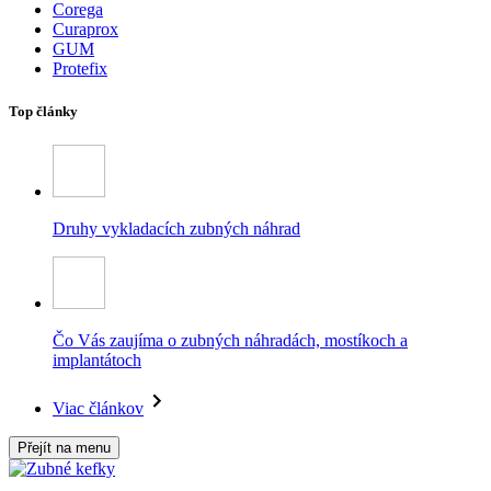
Corega
Curaprox
GUM
Protefix
Top články
Druhy vykladacích zubných náhrad
Čo Vás zaujíma o zubných náhradách, mostíkoch a
implantátoch
Viac článkov
Přejít na menu