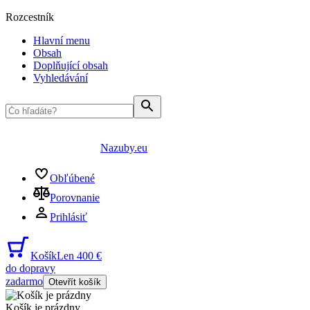
Rozcestník
Hlavní menu
Obsah
Doplňující obsah
Vyhledávání
Nazuby.eu
Obľúbené
Porovnanie
Prihlásiť
Košík
Len 400 €
do dopravy
zadarmo
Otevřít košík
Košík je prázdny
...