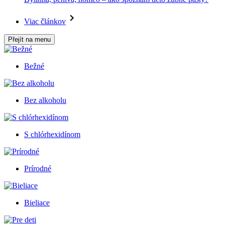
Viac článkov
Přejít na menu
Bežné
Bez alkoholu
S chlórhexidínom
Prírodné
Bieliace