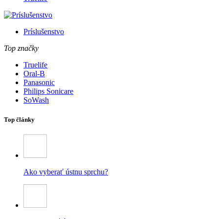
Príslušenstvo
Top značky
Truelife
Oral-B
Panasonic
Philips Sonicare
SoWash
Top články
Ako vyberať ústnu sprchu?