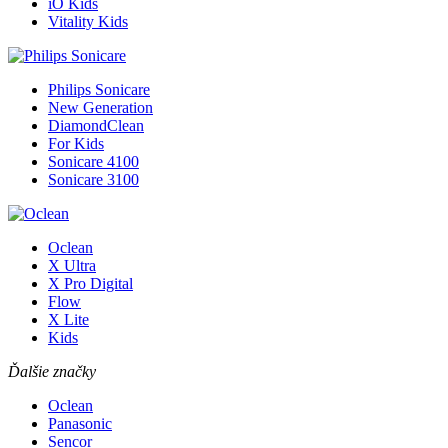
iO Kids
Vitality Kids
Philips Sonicare
New Generation
DiamondClean
For Kids
Sonicare 4100
Sonicare 3100
Oclean
X Ultra
X Pro Digital
Flow
X Lite
Kids
Ďalšie značky
Oclean
Panasonic
Sencor