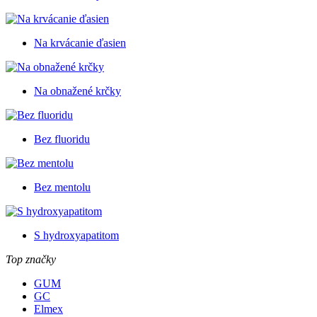
Na krvácanie ďasien
Na obnažené krčky
Bez fluoridu
Bez mentolu
S hydroxyapatitom
Top značky
GUM
GC
Elmex