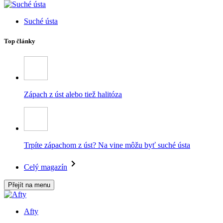
Suché ústa
Top články
Zápach z úst alebo tiež halitóza
Trpíte zápachom z úst? Na vine môžu byť suché ústa
Celý magazín
Přejít na menu
Afty