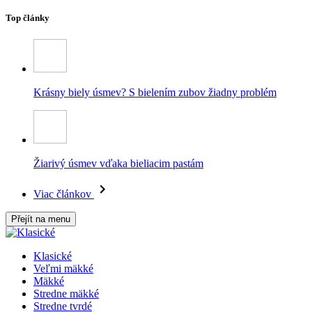
Top články
Krásny biely úsmev? S bielením zubov žiadny problém
Žiarivý úsmev vďaka bieliacim pastám
Viac článkov
Přejít na menu
Klasické
Veľmi mäkké
Mäkké
Stredne mäkké
Stredne tvrdé