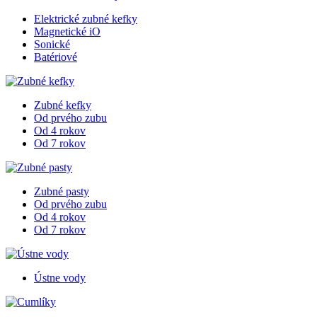
Elektrické zubné kefky
Magnetické iO
Sonické
Batériové
Zubné kefky
Od prvého zubu
Od 4 rokov
Od 7 rokov
Zubné pasty
Od prvého zubu
Od 4 rokov
Od 7 rokov
Ústne vody