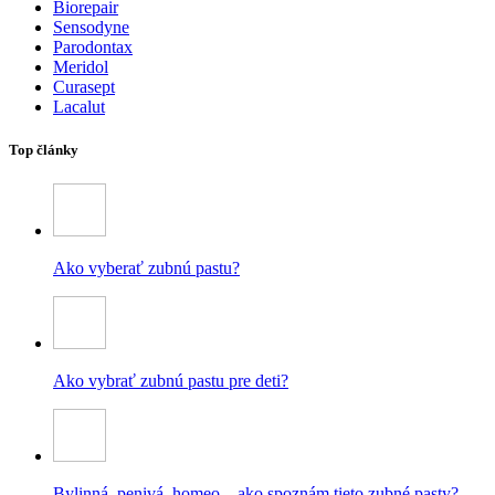
Biorepair
Sensodyne
Parodontax
Meridol
Curasept
Lacalut
Top články
Ako vyberať zubnú pastu?
Ako vybrať zubnú pastu pre deti?
Bylinná, penivá, homeo – ako spoznám tieto zubné pasty?