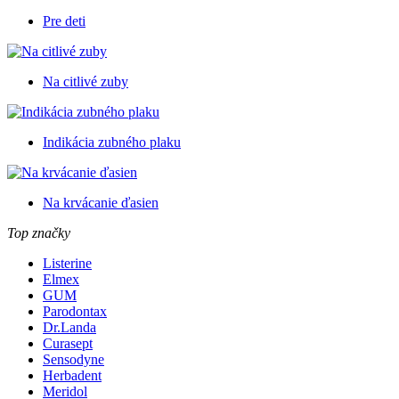
Pre deti
Na citlivé zuby
Indikácia zubného plaku
Na krvácanie ďasien
Top značky
Listerine
Elmex
GUM
Parodontax
Dr.Landa
Curasept
Sensodyne
Herbadent
Meridol