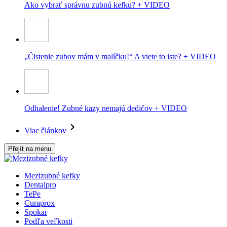
Ako vybrať správnu zubnú kefku? + VIDEO
„Čistenie zubov mám v malíčku!“ A viete to iste? + VIDEO
Odhalenie! Zubné kazy nemajú dedičov + VIDEO
Viac článkov
Přejít na menu
Mezizubné kefky
Dentalpro
TePe
Curaprox
Spokar
Podľa veľkosti