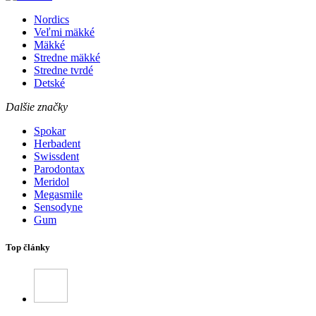
Nordics
Veľmi mäkké
Mäkké
Stredne mäkké
Stredne tvrdé
Detské
Dalšie značky
Spokar
Herbadent
Swissdent
Parodontax
Meridol
Megasmile
Sensodyne
Gum
Top články