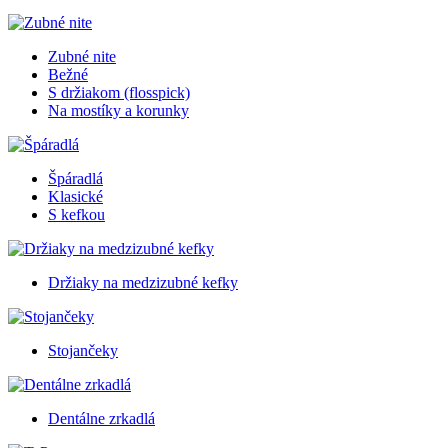
Zubné nite
Bežné
S držiakom (flosspick)
Na mostíky a korunky
Špáradlá
Klasické
S kefkou
Držiaky na medzizubné kefky
Stojančeky
Dentálne zrkadlá