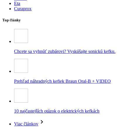
Eta
Curaprox
Top články
Chcete sa vyhnúť zubárovi? Vyskúšajte sonickú kefku.
Prehľad náhradných kefiek Braun Oral-B + VIDEO
10 najčastejších otázok o elektrických kefkách
Viac článkov