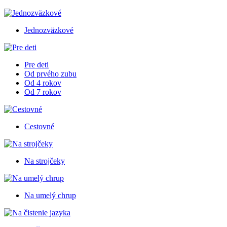
Jednozväzkové
Pre deti
Od prvého zubu
Od 4 rokov
Od 7 rokov
Cestovné
Na strojčeky
Na umelý chrup