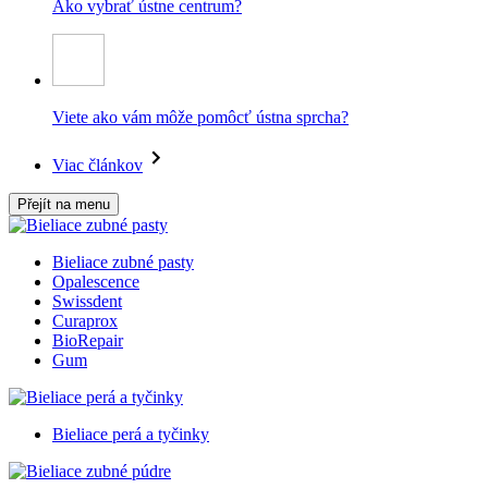
Ako vybrať ústne centrum?
Viete ako vám môže pomôcť ústna sprcha?
Viac článkov
Přejít na menu
Bieliace zubné pasty
Opalescence
Swissdent
Curaprox
BioRepair
Gum
Bieliace perá a tyčinky