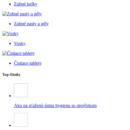
Zubné kefky
Zubné pasty a gély
Vosky
Čistiace tablety
Top články
Ako na sťaženú ústnu hygienu so strojčekom