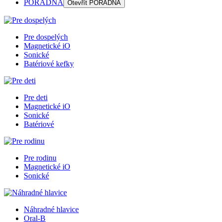
PORADŇA
Otevřít
PORADŇA
Pre dospelých
Magnetické iO
Sonické
Batériové kefky
Pre deti
Magnetické iO
Sonické
Batériové
Pre rodinu
Magnetické iO
Sonické
Náhradné hlavice
Oral-B