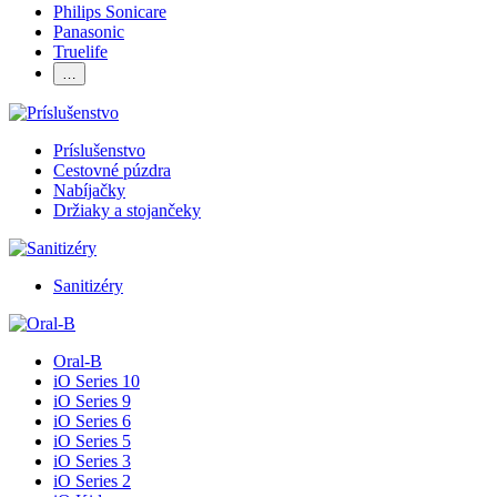
Philips Sonicare
Panasonic
Truelife
…
Príslušenstvo
Cestovné púzdra
Nabíjačky
Držiaky a stojančeky
Sanitizéry
Oral-B
iO Series 10
iO Series 9
iO Series 6
iO Series 5
iO Series 3
iO Series 2