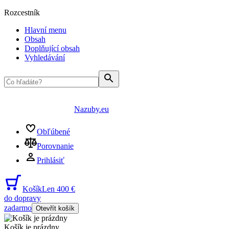
Rozcestník
Hlavní menu
Obsah
Doplňující obsah
Vyhledávání
Nazuby.eu
Obľúbené
Porovnanie
Prihlásiť
Košík
Len 400 €
do dopravy
zadarmo
Otevřít košík
Košík je prázdny
...