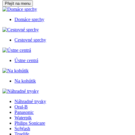
Přejít na menu
Domáce sprchy
Cestovné sprchy
Ústne centrá
Na kohútik
Náhradné trysky
Oral-B
Panasonic
Waterpik
Philips Sonicare
SoWash
Truelife