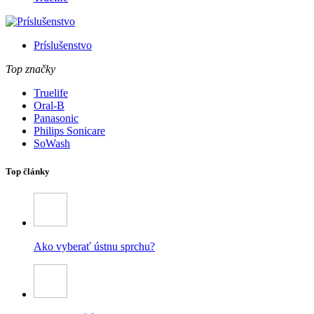
Príslušenstvo
Top značky
Truelife
Oral-B
Panasonic
Philips Sonicare
SoWash
Top články
Ako vyberať ústnu sprchu?