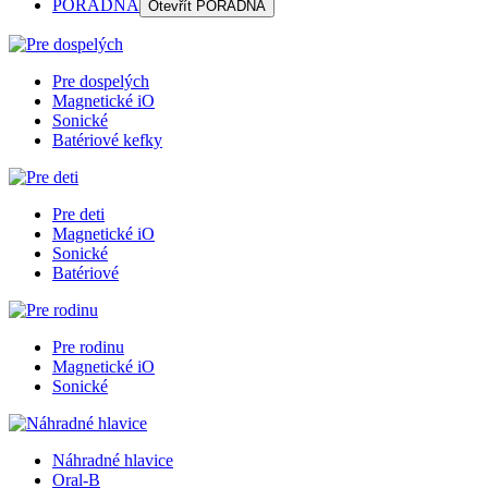
PORADŇA
Otevřít
PORADŇA
Pre dospelých
Magnetické iO
Sonické
Batériové kefky
Pre deti
Magnetické iO
Sonické
Batériové
Pre rodinu
Magnetické iO
Sonické
Náhradné hlavice
Oral-B