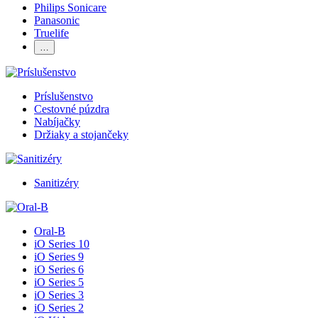
Philips Sonicare
Panasonic
Truelife
…
Príslušenstvo
Cestovné púzdra
Nabíjačky
Držiaky a stojančeky
Sanitizéry
Oral-B
iO Series 10
iO Series 9
iO Series 6
iO Series 5
iO Series 3
iO Series 2