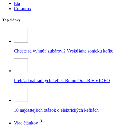
Eta
Curaprox
Top články
Chcete sa vyhnúť zubárovi? Vyskúšajte sonickú kefku.
Prehľad náhradných kefiek Braun Oral-B + VIDEO
10 najčastejších otázok o elektrických kefkách
Viac článkov