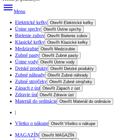
Menu
Elektrické kefky
Otevřít
Elektrické kefky
Ústne sprchy
Otevřít
Ústne sprchy
Bielenie zubov
Otevřít
Bielenie zubov
Klasické kefky
Otevřít
Klasické kefky
Medzizubie
Otevřít
Medzizubie
Zubné pasty
Otevřít
Zubné pasty
Ústne vody
Otevřít
Ústne vody
Detské produkty
Otevřít
Detské produkty
Zubné náhrady
Otevřít
Zubné náhrady
Zubné strojčeky
Otevřít
Zubné strojčeky
Zápach z úst
Otevřít
Zápach z úst
Zdravie úst
Otevřít
Zdravie úst
Materiál do ordinácie
Otevřít
Materiál do ordinácie
|
Všetko o nákupe
Otevřít
Všetko o nákupe
MAGAZÍN
Otevřít
MAGAZÍN