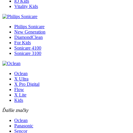
iO Kids
Vitality Kids
Philips Sonicare
New Generation
DiamondClean
For Kids
Sonicare 4100
Sonicare 3100
Oclean
X Ultra
X Pro Digital
Flow
X Lite
Kids
Ďalšie značky
Oclean
Panasonic
Sencor