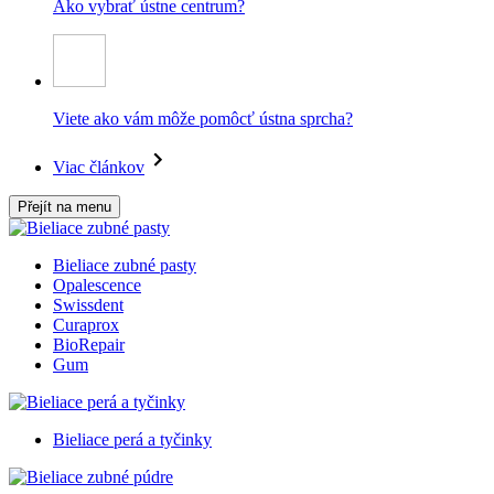
Ako vybrať ústne centrum?
Viete ako vám môže pomôcť ústna sprcha?
Viac článkov
Přejít na menu
Bieliace zubné pasty
Opalescence
Swissdent
Curaprox
BioRepair
Gum
Bieliace perá a tyčinky