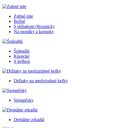
Zubné nite
Bežné
S držiakom (flosspick)
Na mostíky a korunky
Špáradlá
Klasické
S kefkou
Držiaky na medzizubné kefky
Stojančeky
Dentálne zrkadlá