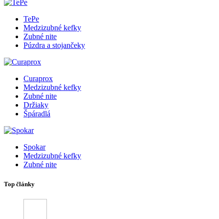
TePe
Medzizubné kefky
Zubné nite
Púzdra a stojančeky
Curaprox
Medzizubné kefky
Zubné nite
Držiaky
Špáradlá
Spokar
Medzizubné kefky
Zubné nite
Top články