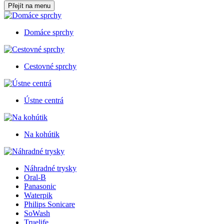
Přejít na menu
Domáce sprchy
Cestovné sprchy
Ústne centrá
Na kohútik
Náhradné trysky
Oral-B
Panasonic
Waterpik
Philips Sonicare
SoWash
Truelife