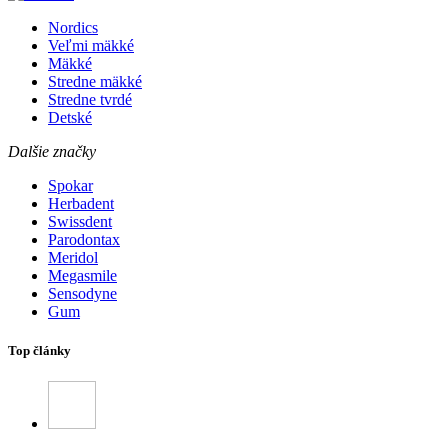
Nordics
Veľmi mäkké
Mäkké
Stredne mäkké
Stredne tvrdé
Detské
Dalšie značky
Spokar
Herbadent
Swissdent
Parodontax
Meridol
Megasmile
Sensodyne
Gum
Top články