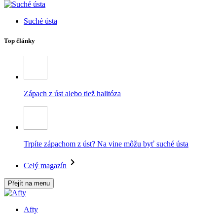
Suché ústa
Top články
Zápach z úst alebo tiež halitóza
Trpíte zápachom z úst? Na vine môžu byť suché ústa
Celý magazín
Přejít na menu
Afty