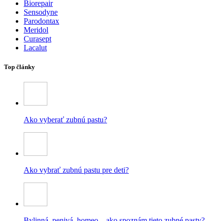
Biorepair
Sensodyne
Parodontax
Meridol
Curasept
Lacalut
Top články
Ako vyberať zubnú pastu?
Ako vybrať zubnú pastu pre deti?
Bylinná, penivá, homeo – ako spoznám tieto zubné pasty?