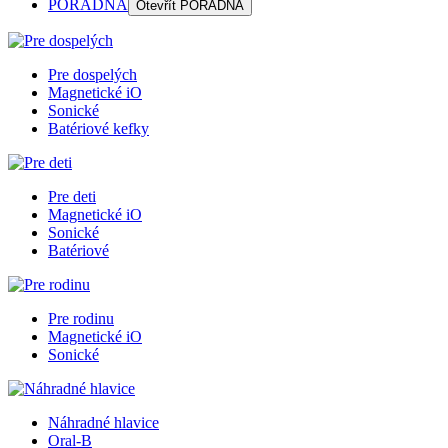
PORADŇA
Otevřít
PORADŇA
Pre dospelých
Magnetické iO
Sonické
Batériové kefky
Pre deti
Magnetické iO
Sonické
Batériové
Pre rodinu
Magnetické iO
Sonické
Náhradné hlavice
Oral-B