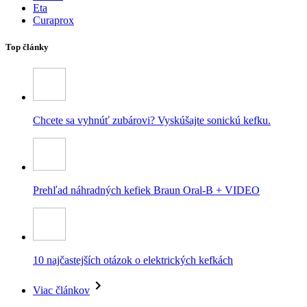
Eta
Curaprox
Top články
Chcete sa vyhnúť zubárovi? Vyskúšajte sonickú kefku.
Prehľad náhradných kefiek Braun Oral-B + VIDEO
10 najčastejších otázok o elektrických kefkách
Viac článkov