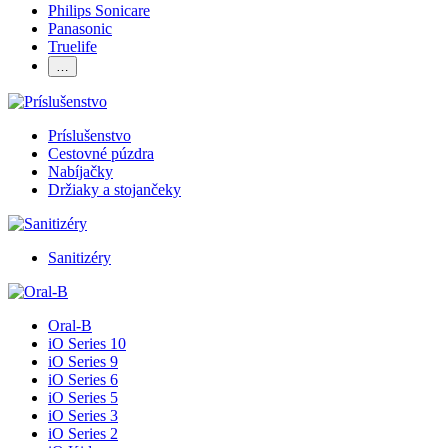
Philips Sonicare
Panasonic
Truelife
…
Príslušenstvo
Cestovné púzdra
Nabíjačky
Držiaky a stojančeky
Sanitizéry
Oral-B
iO Series 10
iO Series 9
iO Series 6
iO Series 5
iO Series 3
iO Series 2