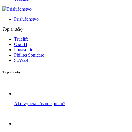
Príslušenstvo
Top značky
Truelife
Oral-B
Panasonic
Philips Sonicare
SoWash
Top články
Ako vyberať ústnu sprchu?