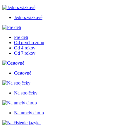
Jednozväzkové
Pre deti
Od prvého zubu
Od 4 rokov
Od 7 rokov
Cestovné
Na strojčeky
Na umelý chrup