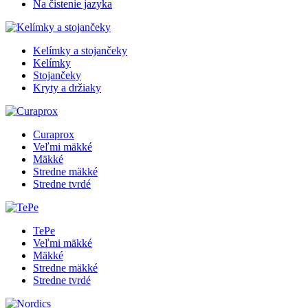
Na čistenie jazyka
Kelímky a stojančeky
Kelímky
Stojančeky
Kryty a držiaky
Curaprox
Veľmi mäkké
Mäkké
Stredne mäkké
Stredne tvrdé
TePe
Veľmi mäkké
Mäkké
Stredne mäkké
Stredne tvrdé