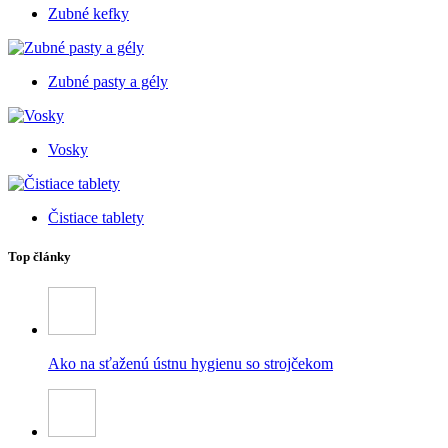
Zubné kefky
Zubné pasty a gély
Vosky
Čistiace tablety
Top články
Ako na sťaženú ústnu hygienu so strojčekom