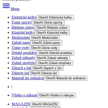
Menu
Elektrické kefky
Otevřít
Elektrické kefky
Ústne sprchy
Otevřít
Ústne sprchy
Bielenie zubov
Otevřít
Bielenie zubov
Klasické kefky
Otevřít
Klasické kefky
Medzizubie
Otevřít
Medzizubie
Zubné pasty
Otevřít
Zubné pasty
Ústne vody
Otevřít
Ústne vody
Detské produkty
Otevřít
Detské produkty
Zubné náhrady
Otevřít
Zubné náhrady
Zubné strojčeky
Otevřít
Zubné strojčeky
Zápach z úst
Otevřít
Zápach z úst
Zdravie úst
Otevřít
Zdravie úst
Materiál do ordinácie
Otevřít
Materiál do ordinácie
|
Všetko o nákupe
Otevřít
Všetko o nákupe
MAGAZÍN
Otevřít
MAGAZÍN