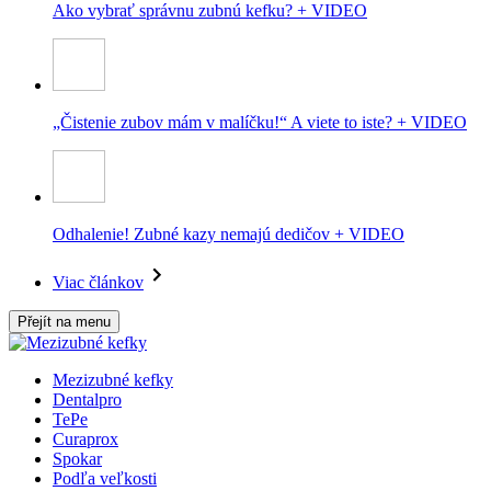
Ako vybrať správnu zubnú kefku? + VIDEO
„Čistenie zubov mám v malíčku!“ A viete to iste? + VIDEO
Odhalenie! Zubné kazy nemajú dedičov + VIDEO
Viac článkov
Přejít na menu
Mezizubné kefky
Dentalpro
TePe
Curaprox
Spokar
Podľa veľkosti