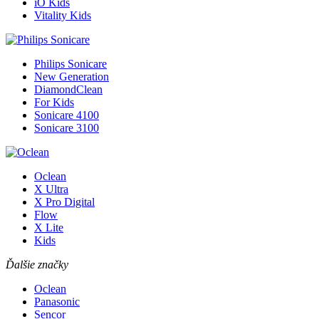
iO Kids
Vitality Kids
Philips Sonicare
New Generation
DiamondClean
For Kids
Sonicare 4100
Sonicare 3100
Oclean
X Ultra
X Pro Digital
Flow
X Lite
Kids
Ďalšie značky
Oclean
Panasonic
Sencor