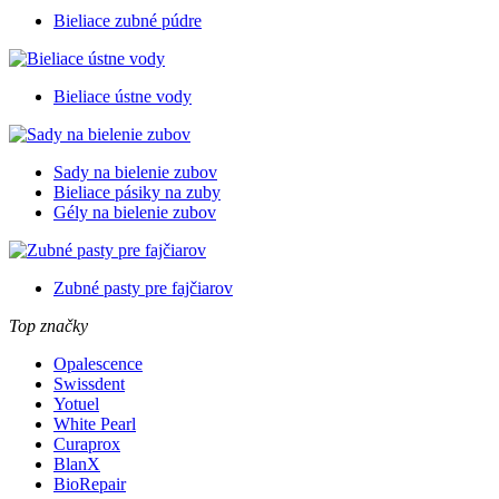
Bieliace zubné púdre
Bieliace ústne vody
Sady na bielenie zubov
Bieliace pásiky na zuby
Gély na bielenie zubov
Zubné pasty pre fajčiarov
Top značky
Opalescence
Swissdent
Yotuel
White Pearl
Curaprox
BlanX
BioRepair