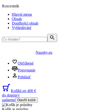
Rozcestník
Hlavní menu
Obsah
Doplňující obsah
Vyhledávání
Nazuby.eu
Obľúbené
Porovnanie
Prihlásiť
Košík
Len 400 €
do dopravy
zadarmo
Otevřít košík
Košík je prázdny
...