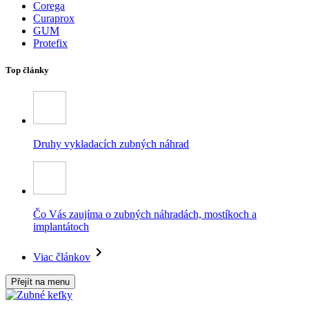
Corega
Curaprox
GUM
Protefix
Top články
Druhy vykladacích zubných náhrad
Čo Vás zaujíma o zubných náhradách, mostíkoch a
implantátoch
Viac článkov
Přejít na menu