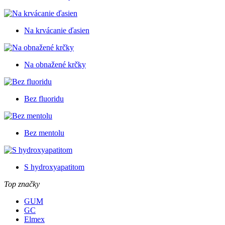
Na krvácanie ďasien
Na obnažené krčky
Bez fluoridu
Bez mentolu
S hydroxyapatitom
Top značky
GUM
GC
Elmex