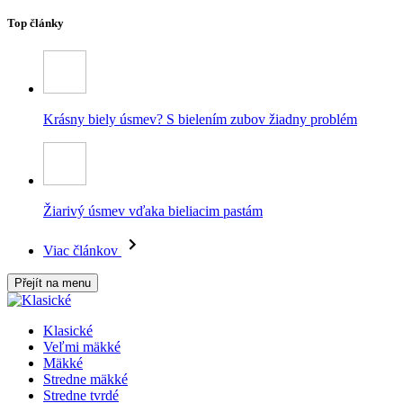
Top články
Krásny biely úsmev? S bielením zubov žiadny problém
Žiarivý úsmev vďaka bieliacim pastám
Viac článkov
Přejít na menu
Klasické
Veľmi mäkké
Mäkké
Stredne mäkké
Stredne tvrdé