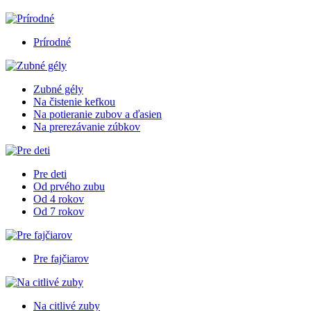
Prírodné
Zubné gély
Na čistenie kefkou
Na potieranie zubov a ďasien
Na prerezávanie zúbkov
Pre deti
Od prvého zubu
Od 4 rokov
Od 7 rokov
Pre fajčiarov
Na citlivé zuby