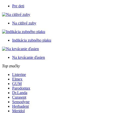
Pre deti
Na citlivé zuby
Indikácia zubného plaku
Na krvácanie ďasien
Top značky
Listerine
Elmex
GUM
Parodontax
Dr.Landa
Curasept
Sensodyne
Herbadent
Meridol