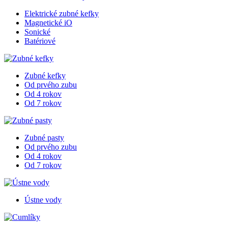
Elektrické zubné kefky
Magnetické iO
Sonické
Batériové
Zubné kefky
Od prvého zubu
Od 4 rokov
Od 7 rokov
Zubné pasty
Od prvého zubu
Od 4 rokov
Od 7 rokov
Ústne vody