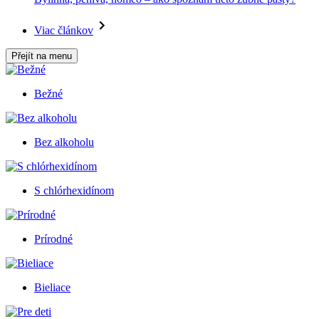
Viac článkov
Přejít na menu
Bežné
Bez alkoholu
S chlórhexidínom
Prírodné
Bieliace