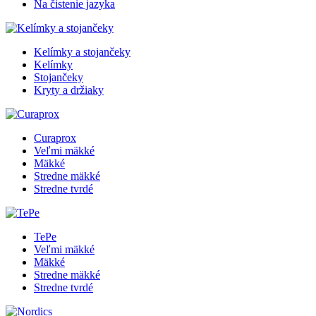
Na čistenie jazyka
Kelímky a stojančeky
Kelímky
Stojančeky
Kryty a držiaky
Curaprox
Veľmi mäkké
Mäkké
Stredne mäkké
Stredne tvrdé
TePe
Veľmi mäkké
Mäkké
Stredne mäkké
Stredne tvrdé