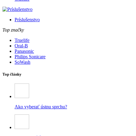
Príslušenstvo
Top značky
Truelife
Oral-B
Panasonic
Philips Sonicare
SoWash
Top články
Ako vyberať ústnu sprchu?