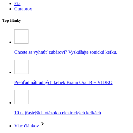
Eta
Curaprox
Top články
Chcete sa vyhnúť zubárovi? Vyskúšajte sonickú kefku.
Prehľad náhradných kefiek Braun Oral-B + VIDEO
10 najčastejších otázok o elektrických kefkách
Viac článkov