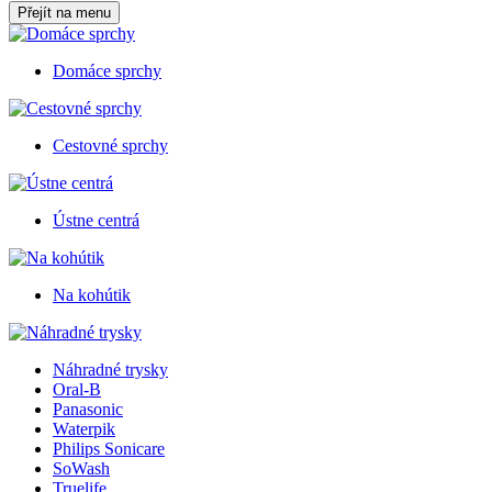
Přejít na menu
Domáce sprchy
Cestovné sprchy
Ústne centrá
Na kohútik
Náhradné trysky
Oral-B
Panasonic
Waterpik
Philips Sonicare
SoWash
Truelife