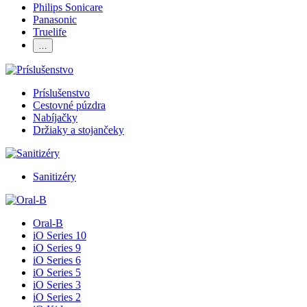
Philips Sonicare
Panasonic
Truelife
…
Príslušenstvo
Cestovné púzdra
Nabíjačky
Držiaky a stojančeky
Sanitizéry
Oral-B
iO Series 10
iO Series 9
iO Series 6
iO Series 5
iO Series 3
iO Series 2