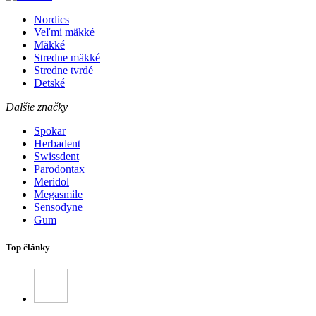
Nordics
Veľmi mäkké
Mäkké
Stredne mäkké
Stredne tvrdé
Detské
Dalšie značky
Spokar
Herbadent
Swissdent
Parodontax
Meridol
Megasmile
Sensodyne
Gum
Top články