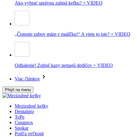
Ako vybrať správnu zubnú kefku? + VIDEO
„Čistenie zubov mám v malíčku!“ A viete to iste? + VIDEO
Odhalenie! Zubné kazy nemajú dedičov + VIDEO
Viac článkov
Přejít na menu
Mezizubné kefky
Dentalpro
TePe
Curaprox
Spokar
Podľa veľkosti