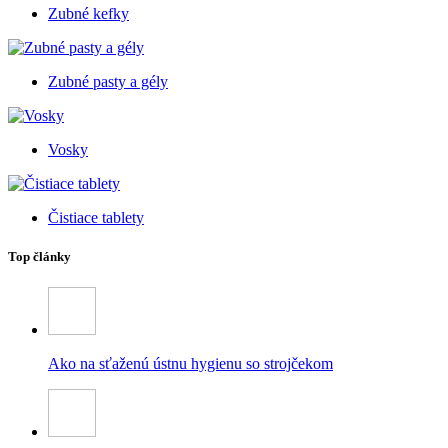
Zubné kefky
Zubné pasty a gély
Vosky
Čistiace tablety
Top články
Ako na sťaženú ústnu hygienu so strojčekom