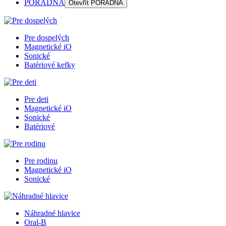
PORADŇA
Otevřít
PORADŇA
Pre dospelých
Magnetické iO
Sonické
Batériové kefky
Pre deti
Magnetické iO
Sonické
Batériové
Pre rodinu
Magnetické iO
Sonické
Náhradné hlavice
Oral-B