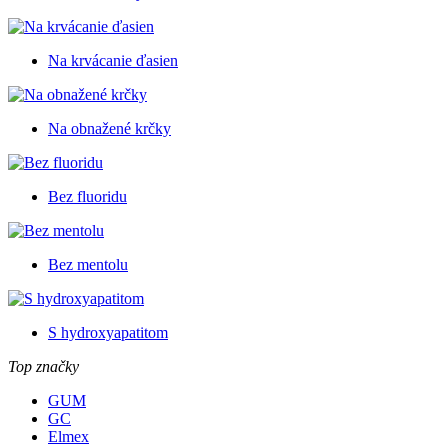
Na krvácanie ďasien
Na obnažené krčky
Bez fluoridu
Bez mentolu
S hydroxyapatitom
Top značky
GUM
GC
Elmex