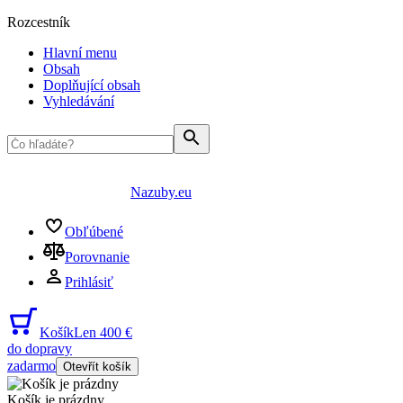
Rozcestník
Hlavní menu
Obsah
Doplňující obsah
Vyhledávání
Nazuby.eu
Obľúbené
Porovnanie
Prihlásiť
Košík
Len 400 €
do dopravy
zadarmo
Otevřít košík
Košík je prázdny
...