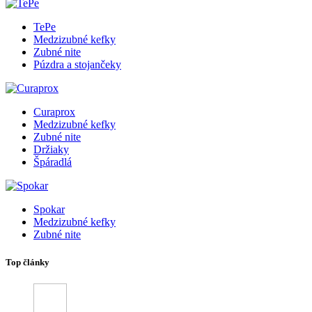
TePe
Medzizubné kefky
Zubné nite
Púzdra a stojančeky
Curaprox
Medzizubné kefky
Zubné nite
Držiaky
Špáradlá
Spokar
Medzizubné kefky
Zubné nite
Top články