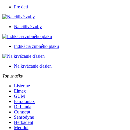
Pre deti
Na citlivé zuby
Indikácia zubného plaku
Na krvácanie ďasien
Top značky
Listerine
Elmex
GUM
Parodontax
Dr.Landa
Curasept
Sensodyne
Herbadent
Meridol