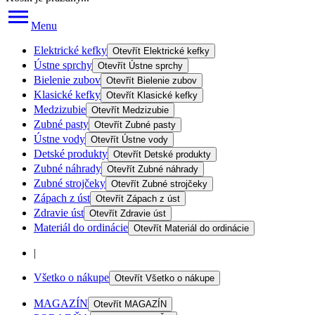
Menu
Elektrické kefky
Otevřít
Elektrické kefky
Ústne sprchy
Otevřít
Ústne sprchy
Bielenie zubov
Otevřít
Bielenie zubov
Klasické kefky
Otevřít
Klasické kefky
Medzizubie
Otevřít
Medzizubie
Zubné pasty
Otevřít
Zubné pasty
Ústne vody
Otevřít
Ústne vody
Detské produkty
Otevřít
Detské produkty
Zubné náhrady
Otevřít
Zubné náhrady
Zubné strojčeky
Otevřít
Zubné strojčeky
Zápach z úst
Otevřít
Zápach z úst
Zdravie úst
Otevřít
Zdravie úst
Materiál do ordinácie
Otevřít
Materiál do ordinácie
|
Všetko o nákupe
Otevřít
Všetko o nákupe
MAGAZÍN
Otevřít
MAGAZÍN