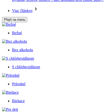
Viac článkov
Přejít na menu
Bežné
Bez alkoholu
S chlórhexidínom
Prírodné
Bieliace