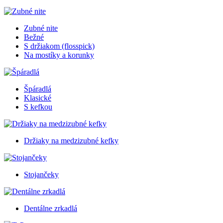
Zubné nite
Bežné
S držiakom (flosspick)
Na mostíky a korunky
Špáradlá
Klasické
S kefkou
Držiaky na medzizubné kefky
Stojančeky
Dentálne zrkadlá