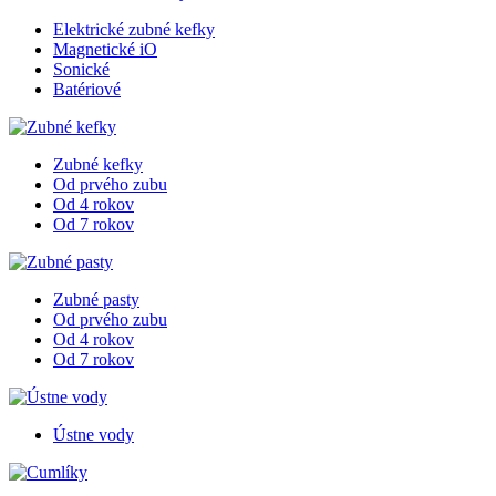
Elektrické zubné kefky
Magnetické iO
Sonické
Batériové
Zubné kefky
Od prvého zubu
Od 4 rokov
Od 7 rokov
Zubné pasty
Od prvého zubu
Od 4 rokov
Od 7 rokov
Ústne vody