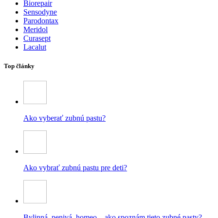
Biorepair
Sensodyne
Parodontax
Meridol
Curasept
Lacalut
Top články
Ako vyberať zubnú pastu?
Ako vybrať zubnú pastu pre deti?
Bylinná, penivá, homeo – ako spoznám tieto zubné pasty?