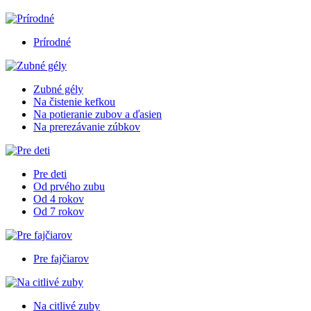
Prírodné
Zubné gély
Na čistenie kefkou
Na potieranie zubov a ďasien
Na prerezávanie zúbkov
Pre deti
Od prvého zubu
Od 4 rokov
Od 7 rokov
Pre fajčiarov
Na citlivé zuby