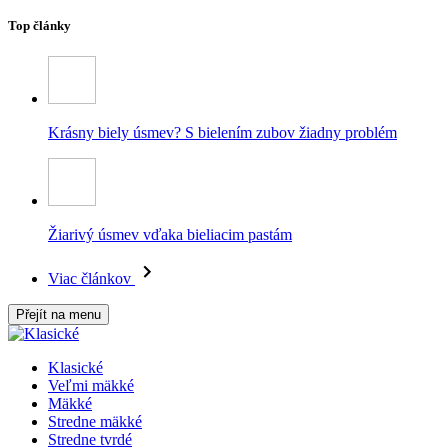
Top články
Krásny biely úsmev? S bielením zubov žiadny problém
Žiarivý úsmev vďaka bieliacim pastám
Viac článkov
Přejít na menu
Klasické
Veľmi mäkké
Mäkké
Stredne mäkké
Stredne tvrdé