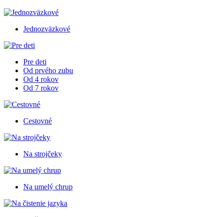
Jednozväzkové
Pre deti
Od prvého zubu
Od 4 rokov
Od 7 rokov
Cestovné
Na strojčeky
Na umelý chrup