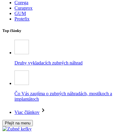
Corega
Curaprox
GUM
Protefix
Top články
Druhy vykladacích zubných náhrad
Čo Vás zaujíma o zubných náhradách, mostíkoch a
implantátoch
Viac článkov
Přejít na menu