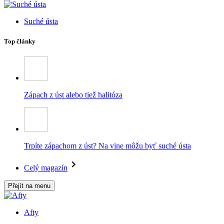
Suché ústa
Top články
Zápach z úst alebo tiež halitóza
Trpíte zápachom z úst? Na vine môžu byť suché ústa
Celý magazín
Přejít na menu
Afty