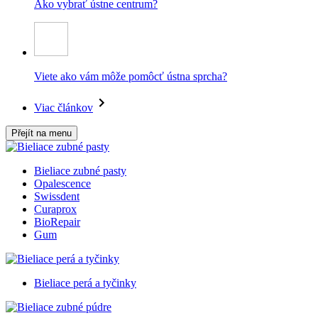
Ako vybrať ústne centrum?
Viete ako vám môže pomôcť ústna sprcha?
Viac článkov
Přejít na menu
Bieliace zubné pasty
Opalescence
Swissdent
Curaprox
BioRepair
Gum
Bieliace perá a tyčinky