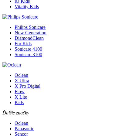
iO Kids
Vitality Kids
Philips Sonicare
New Generation
DiamondClean
For Kids
Sonicare 4100
Sonicare 3100
Oclean
X Ultra
X Pro Digital
Flow
X Lite
Kids
Ďalšie značky
Oclean
Panasonic
Sencor