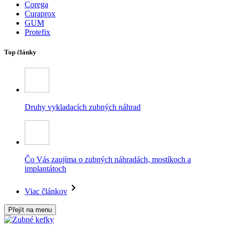
Corega
Curaprox
GUM
Protefix
Top články
Druhy vykladacích zubných náhrad
Čo Vás zaujíma o zubných náhradách, mostíkoch a
implantátoch
Viac článkov
Přejít na menu