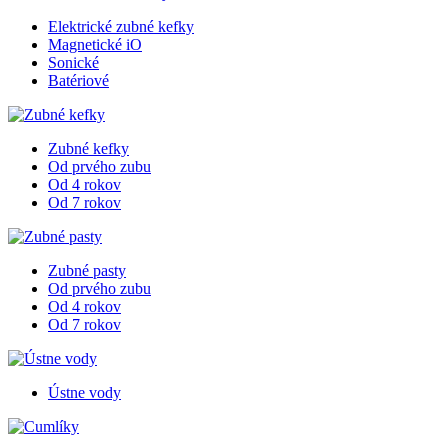
Elektrické zubné kefky
Magnetické iO
Sonické
Batériové
Zubné kefky
Od prvého zubu
Od 4 rokov
Od 7 rokov
Zubné pasty
Od prvého zubu
Od 4 rokov
Od 7 rokov
Ústne vody