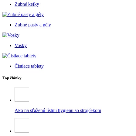
Zubné kefky
Zubné pasty a gély
Vosky
Čistiace tablety
Top články
Ako na sťaženú ústnu hygienu so strojčekom