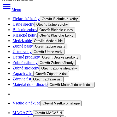
Menu
Elektrické kefky
Otevřít
Elektrické kefky
Ústne sprchy
Otevřít
Ústne sprchy
Bielenie zubov
Otevřít
Bielenie zubov
Klasické kefky
Otevřít
Klasické kefky
Medzizubie
Otevřít
Medzizubie
Zubné pasty
Otevřít
Zubné pasty
Ústne vody
Otevřít
Ústne vody
Detské produkty
Otevřít
Detské produkty
Zubné náhrady
Otevřít
Zubné náhrady
Zubné strojčeky
Otevřít
Zubné strojčeky
Zápach z úst
Otevřít
Zápach z úst
Zdravie úst
Otevřít
Zdravie úst
Materiál do ordinácie
Otevřít
Materiál do ordinácie
|
Všetko o nákupe
Otevřít
Všetko o nákupe
MAGAZÍN
Otevřít
MAGAZÍN