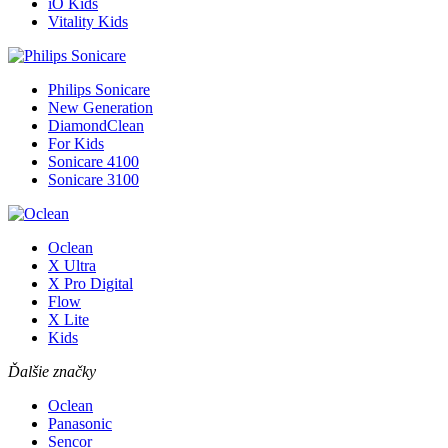
iO Kids
Vitality Kids
Philips Sonicare
New Generation
DiamondClean
For Kids
Sonicare 4100
Sonicare 3100
Oclean
X Ultra
X Pro Digital
Flow
X Lite
Kids
Ďalšie značky
Oclean
Panasonic
Sencor