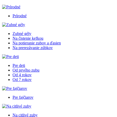
Prírodné
Zubné gély
Na čistenie kefkou
Na potieranie zubov a ďasien
Na prerezávanie zúbkov
Pre deti
Od prvého zubu
Od 4 rokov
Od 7 rokov
Pre fajčiarov
Na citlivé zuby