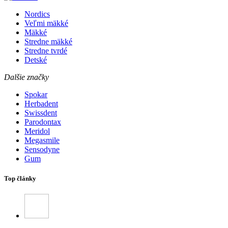
Nordics
Veľmi mäkké
Mäkké
Stredne mäkké
Stredne tvrdé
Detské
Dalšie značky
Spokar
Herbadent
Swissdent
Parodontax
Meridol
Megasmile
Sensodyne
Gum
Top články