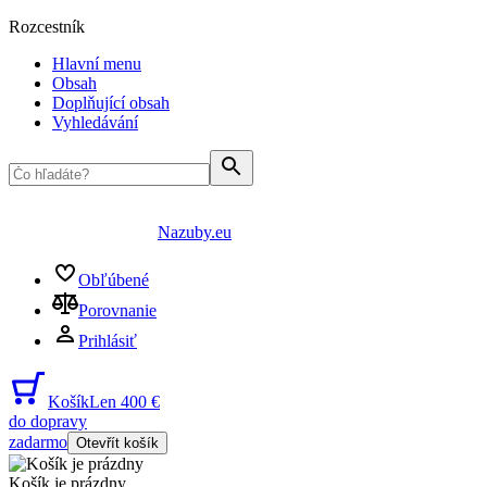
Rozcestník
Hlavní menu
Obsah
Doplňující obsah
Vyhledávání
Nazuby.eu
Obľúbené
Porovnanie
Prihlásiť
Košík
Len 400 €
do dopravy
zadarmo
Otevřít košík
Košík je prázdny
...