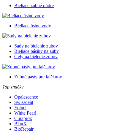
Bieliace zubné púdre
Bieliace ústne vody
Sady na bielenie zubov
Bieliace pásiky na zuby
Gély na bielenie zubov
Zubné pasty pre fajčiarov
Top značky
Opalescence
Swissdent
Yotuel
White Pearl
Curaprox
BlanX
BioRepair