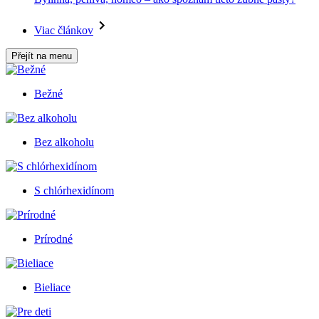
Viac článkov
Přejít na menu
Bežné
Bez alkoholu
S chlórhexidínom
Prírodné
Bieliace