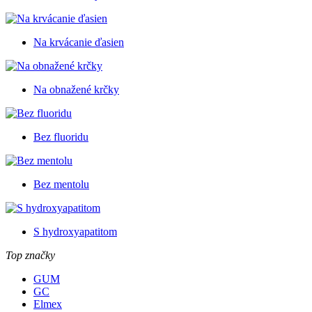
Na krvácanie ďasien
Na obnažené krčky
Bez fluoridu
Bez mentolu
S hydroxyapatitom
Top značky
GUM
GC
Elmex