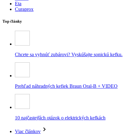
Eta
Curaprox
Top články
Chcete sa vyhnúť zubárovi? Vyskúšajte sonickú kefku.
Prehľad náhradných kefiek Braun Oral-B + VIDEO
10 najčastejších otázok o elektrických kefkách
Viac článkov