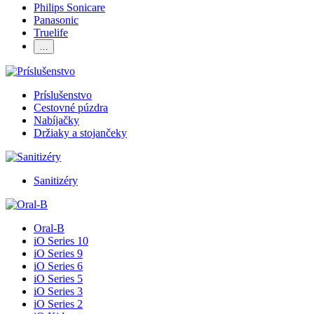
Philips Sonicare
Panasonic
Truelife
…
Príslušenstvo
Cestovné púzdra
Nabíjačky
Držiaky a stojančeky
Sanitizéry
Oral-B
iO Series 10
iO Series 9
iO Series 6
iO Series 5
iO Series 3
iO Series 2