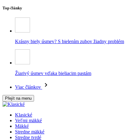
Top články
Krásny biely úsmev? S bielením zubov žiadny problém
Žiarivý úsmev vďaka bieliacim pastám
Viac článkov
Přejít na menu
Klasické
Veľmi mäkké
Mäkké
Stredne mäkké
Stredne tvrdé