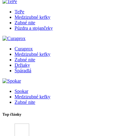
TePe
Medzizubné kefky
Zubné nite
Púzdra a stojančeky
Curaprox
Medzizubné kefky
Zubné nite
Držiaky
Špáradlá
Spokar
Medzizubné kefky
Zubné nite
Top články