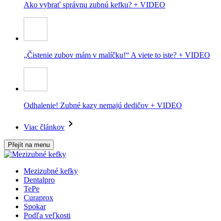
Ako vybrať správnu zubnú kefku? + VIDEO
„Čistenie zubov mám v malíčku!“ A viete to iste? + VIDEO
Odhalenie! Zubné kazy nemajú dedičov + VIDEO
Viac článkov
Přejít na menu
Mezizubné kefky
Dentalpro
TePe
Curaprox
Spokar
Podľa veľkosti