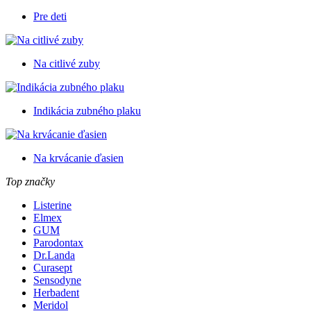
Pre deti
Na citlivé zuby
Indikácia zubného plaku
Na krvácanie ďasien
Top značky
Listerine
Elmex
GUM
Parodontax
Dr.Landa
Curasept
Sensodyne
Herbadent
Meridol