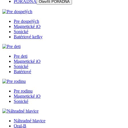
PORADŇA
Otevřít
PORADŇA
Pre dospelých
Magnetické iO
Sonické
Batériové kefky
Pre deti
Magnetické iO
Sonické
Batériové
Pre rodinu
Magnetické iO
Sonické
Náhradné hlavice
Oral-B