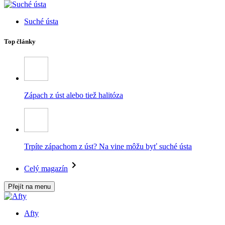
Suché ústa
Top články
Zápach z úst alebo tiež halitóza
Trpíte zápachom z úst? Na vine môžu byť suché ústa
Celý magazín
Přejít na menu
Afty