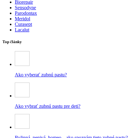
Biorepair
Sensodyne
Parodontax
Meridol
Curasept
Lacalut
Top články
Ako vyberať zubnú pastu?
Ako vybrať zubnú pastu pre deti?
Bylinná, penivá, homeo – ako spoznám tieto zubné pasty?