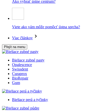
Ako vybrať ústne centrum?
Viete ako vám môže pomôcť ústna sprcha?
Viac článkov
Přejít na menu
Bieliace zubné pasty
Opalescence
Swissdent
Curaprox
BioRepair
Gum
Bieliace perá a tyčinky