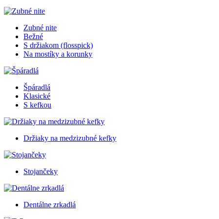
Zubné nite
Bežné
S držiakom (flosspick)
Na mostíky a korunky
Špáradlá
Klasické
S kefkou
Držiaky na medzizubné kefky
Stojančeky
Dentálne zrkadlá