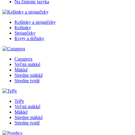
Na čistenie jazyka
Kelímky a stojančeky
Kelímky
Stojančeky
Kryty a držiaky
Curaprox
Veľmi mäkké
Mäkké
Stredne mäkké
Stredne tvrdé
TePe
Veľmi mäkké
Mäkké
Stredne mäkké
Stredne tvrdé