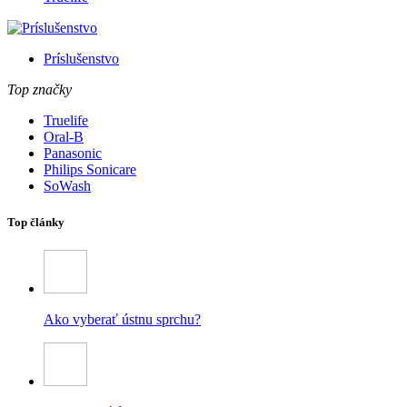
Príslušenstvo
Top značky
Truelife
Oral-B
Panasonic
Philips Sonicare
SoWash
Top články
Ako vyberať ústnu sprchu?