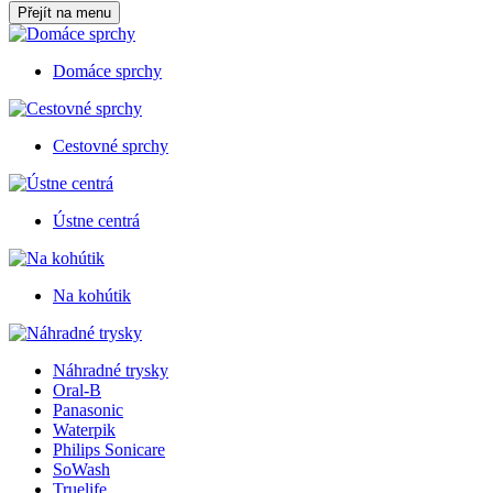
Přejít na menu
Domáce sprchy
Cestovné sprchy
Ústne centrá
Na kohútik
Náhradné trysky
Oral-B
Panasonic
Waterpik
Philips Sonicare
SoWash
Truelife