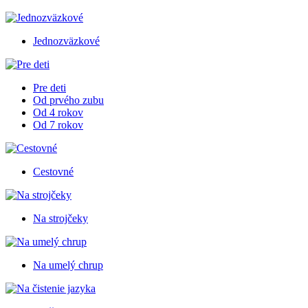
Jednozväzkové
Pre deti
Od prvého zubu
Od 4 rokov
Od 7 rokov
Cestovné
Na strojčeky
Na umelý chrup