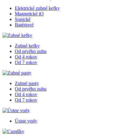
Elektrické zubné kefky
Magnetické iO
Sonické
Batériové
Zubné kefky
Od prvého zubu
Od 4 rokov
Od 7 rokov
Zubné pasty
Od prvého zubu
Od 4 rokov
Od 7 rokov
Ústne vody