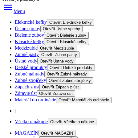
Menu
Elektrické kefky
Otevřít
Elektrické kefky
Ústne sprchy
Otevřít
Ústne sprchy
Bielenie zubov
Otevřít
Bielenie zubov
Klasické kefky
Otevřít
Klasické kefky
Medzizubie
Otevřít
Medzizubie
Zubné pasty
Otevřít
Zubné pasty
Ústne vody
Otevřít
Ústne vody
Detské produkty
Otevřít
Detské produkty
Zubné náhrady
Otevřít
Zubné náhrady
Zubné strojčeky
Otevřít
Zubné strojčeky
Zápach z úst
Otevřít
Zápach z úst
Zdravie úst
Otevřít
Zdravie úst
Materiál do ordinácie
Otevřít
Materiál do ordinácie
|
Všetko o nákupe
Otevřít
Všetko o nákupe
MAGAZÍN
Otevřít
MAGAZÍN