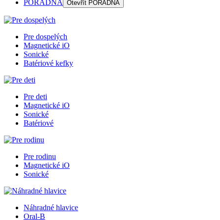
PORADŇA
Otevřít
PORADŇA
Pre dospelých
Magnetické iO
Sonické
Batériové kefky
Pre deti
Magnetické iO
Sonické
Batériové
Pre rodinu
Magnetické iO
Sonické
Náhradné hlavice
Oral-B