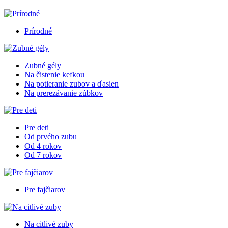
Prírodné
Zubné gély
Na čistenie kefkou
Na potieranie zubov a ďasien
Na prerezávanie zúbkov
Pre deti
Od prvého zubu
Od 4 rokov
Od 7 rokov
Pre fajčiarov
Na citlivé zuby