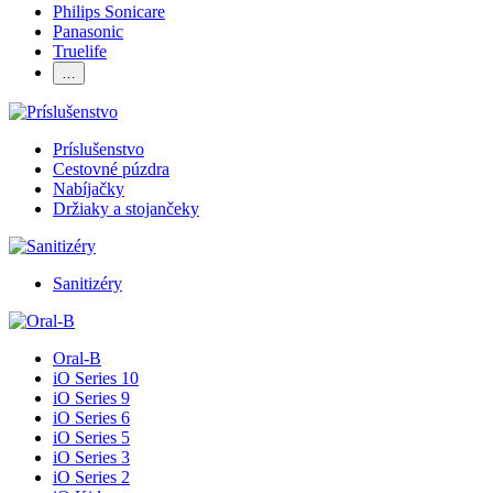
Philips Sonicare
Panasonic
Truelife
…
Príslušenstvo
Cestovné púzdra
Nabíjačky
Držiaky a stojančeky
Sanitizéry
Oral-B
iO Series 10
iO Series 9
iO Series 6
iO Series 5
iO Series 3
iO Series 2