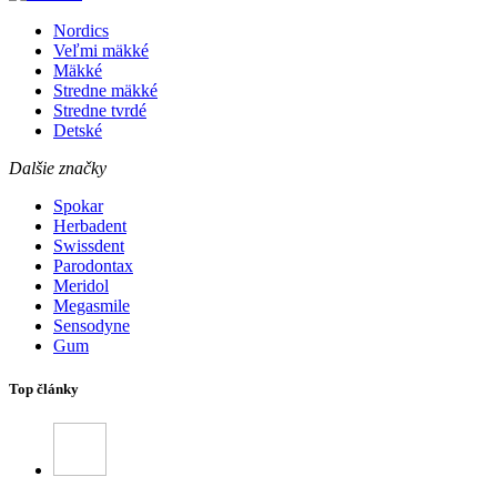
Nordics
Veľmi mäkké
Mäkké
Stredne mäkké
Stredne tvrdé
Detské
Dalšie značky
Spokar
Herbadent
Swissdent
Parodontax
Meridol
Megasmile
Sensodyne
Gum
Top články