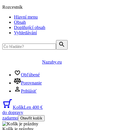
Rozcestník
Hlavní menu
Obsah
Doplňující obsah
Vyhledávání
Nazuby.eu
Obľúbené
Porovnanie
Prihlásiť
Košík
Len 400 €
do dopravy
zadarmo
Otevřít košík
Košík je prázdny
...