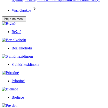
Viac článkov
Přejít na menu
Bežné
Bez alkoholu
S chlórhexidínom
Prírodné
Bieliace