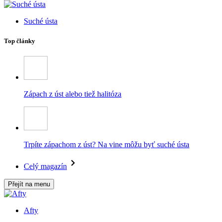
Suché ústa
Top články
Zápach z úst alebo tiež halitóza
Trpíte zápachom z úst? Na vine môžu byť suché ústa
Celý magazín
Přejít na menu
Afty