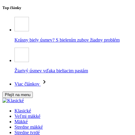
Top články
Krásny biely úsmev? S bielením zubov žiadny problém
Žiarivý úsmev vďaka bieliacim pastám
Viac článkov
Přejít na menu
Klasické
Veľmi mäkké
Mäkké
Stredne mäkké
Stredne tvrdé