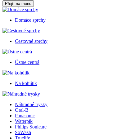
Přejít na menu
Domáce sprchy
Cestovné sprchy
Ústne centrá
Na kohútik
Náhradné trysky
Oral-B
Panasonic
Waterpik
Philips Sonicare
SoWash
Truelife