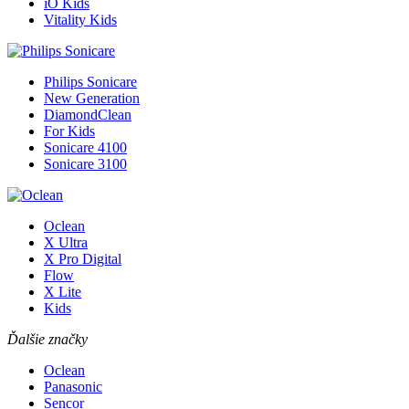
iO Kids
Vitality Kids
Philips Sonicare
New Generation
DiamondClean
For Kids
Sonicare 4100
Sonicare 3100
Oclean
X Ultra
X Pro Digital
Flow
X Lite
Kids
Ďalšie značky
Oclean
Panasonic
Sencor