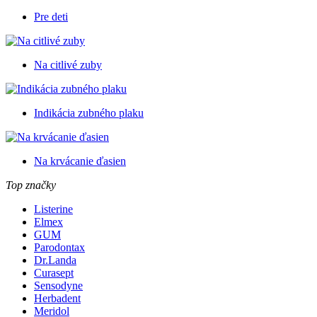
Pre deti
Na citlivé zuby
Indikácia zubného plaku
Na krvácanie ďasien
Top značky
Listerine
Elmex
GUM
Parodontax
Dr.Landa
Curasept
Sensodyne
Herbadent
Meridol