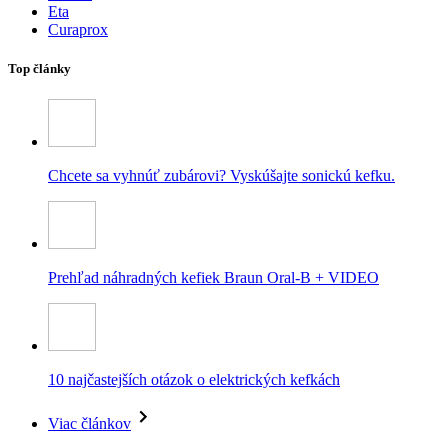
Eta
Curaprox
Top články
Chcete sa vyhnúť zubárovi? Vyskúšajte sonickú kefku.
Prehľad náhradných kefiek Braun Oral-B + VIDEO
10 najčastejších otázok o elektrických kefkách
Viac článkov