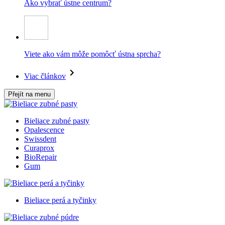
Ako vybrať ústne centrum?
Viete ako vám môže pomôcť ústna sprcha?
Viac článkov
Přejít na menu
Bieliace zubné pasty
Opalescence
Swissdent
Curaprox
BioRepair
Gum
Bieliace perá a tyčinky