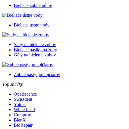
Bieliace zubné púdre
Bieliace ústne vody
Sady na bielenie zubov
Bieliace pásiky na zuby
Gély na bielenie zubov
Zubné pasty pre fajčiarov
Top značky
Opalescence
Swissdent
Yotuel
White Pearl
Curaprox
BlanX
BioRepair