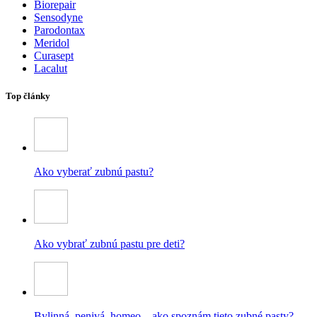
Biorepair
Sensodyne
Parodontax
Meridol
Curasept
Lacalut
Top články
Ako vyberať zubnú pastu?
Ako vybrať zubnú pastu pre deti?
Bylinná, penivá, homeo – ako spoznám tieto zubné pasty?