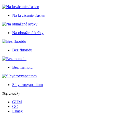
Na krvácanie ďasien
Na obnažené krčky
Bez fluoridu
Bez mentolu
S hydroxyapatitom
Top značky
GUM
GC
Elmex