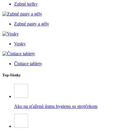
Zubné kefky
Zubné pasty a gély
Vosky
Čistiace tablety
Top články
Ako na sťaženú ústnu hygienu so strojčekom