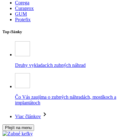
Corega
Curaprox
GUM
Protefix
Top články
Druhy vykladacích zubných náhrad
Čo Vás zaujíma o zubných náhradách, mostíkoch a
implantátoch
Viac článkov
Přejít na menu