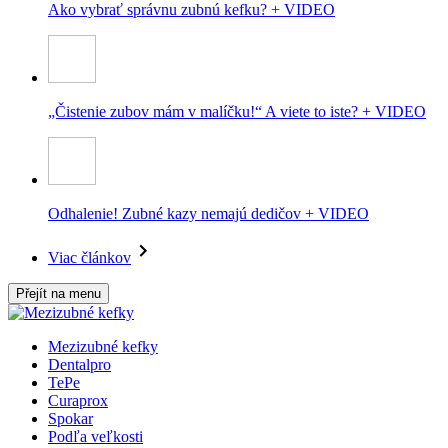
Ako vybrať správnu zubnú kefku? + VIDEO
„Čistenie zubov mám v malíčku!“ A viete to iste? + VIDEO
Odhalenie! Zubné kazy nemajú dedičov + VIDEO
Viac článkov
Přejít na menu
Mezizubné kefky
Dentalpro
TePe
Curaprox
Spokar
Podľa veľkosti