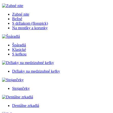
Zubné nite
Bežné
S držiakom (flosspick)
Na mostíky a korunky
Špáradlá
Klasické
S kefkou
Držiaky na medzizubné kefky
Stojančeky
Dentálne zrkadlá