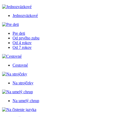
Jednozväzkové
Pre deti
Od prvého zubu
Od 4 rokov
Od 7 rokov
Cestovné
Na strojčeky
Na umelý chrup