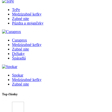
TePe
Medzizubné kefky
Zubné nite
Púzdra a stojančeky
Curaprox
Medzizubné kefky
Zubné nite
Držiaky
Špáradlá
Spokar
Medzizubné kefky
Zubné nite
Top články