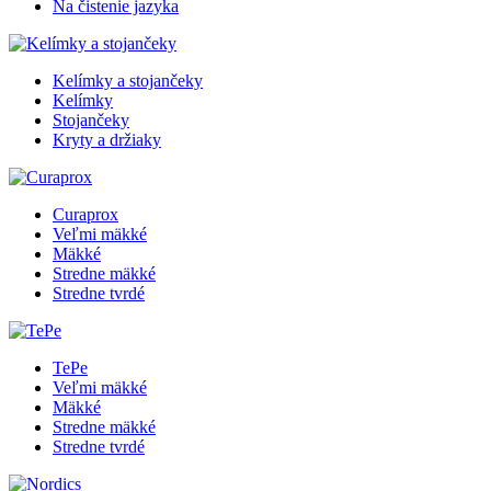
Na čistenie jazyka
Kelímky a stojančeky
Kelímky
Stojančeky
Kryty a držiaky
Curaprox
Veľmi mäkké
Mäkké
Stredne mäkké
Stredne tvrdé
TePe
Veľmi mäkké
Mäkké
Stredne mäkké
Stredne tvrdé