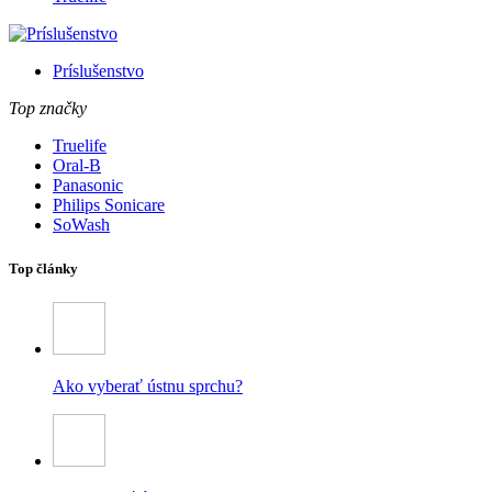
Príslušenstvo
Top značky
Truelife
Oral-B
Panasonic
Philips Sonicare
SoWash
Top články
Ako vyberať ústnu sprchu?