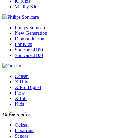
iO Kids
Vitality Kids
Philips Sonicare
New Generation
DiamondClean
For Kids
Sonicare 4100
Sonicare 3100
Oclean
X Ultra
X Pro Digital
Flow
X Lite
Kids
Ďalšie značky
Oclean
Panasonic
Sencor