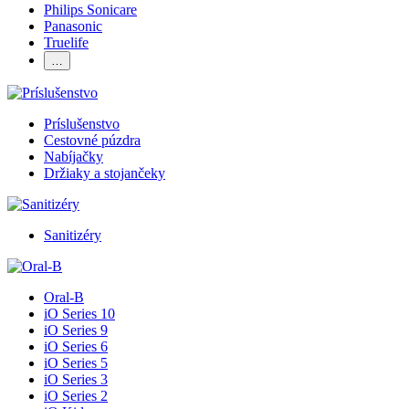
Philips Sonicare
Panasonic
Truelife
…
Príslušenstvo
Cestovné púzdra
Nabíjačky
Držiaky a stojančeky
Sanitizéry
Oral-B
iO Series 10
iO Series 9
iO Series 6
iO Series 5
iO Series 3
iO Series 2