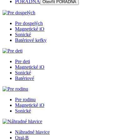
PORADŇA
Otevřít
PORADŇA
Pre dospelých
Magnetické iO
Sonické
Batériové kefky
Pre deti
Magnetické iO
Sonické
Batériové
Pre rodinu
Magnetické iO
Sonické
Náhradné hlavice
Oral-B