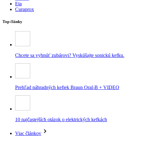
Eta
Curaprox
Top články
Chcete sa vyhnúť zubárovi? Vyskúšajte sonickú kefku.
Prehľad náhradných kefiek Braun Oral-B + VIDEO
10 najčastejších otázok o elektrických kefkách
Viac článkov