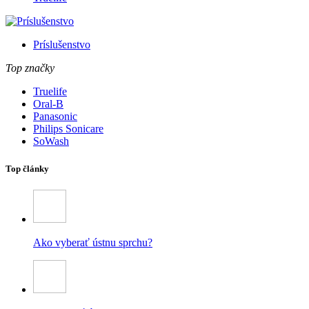
Príslušenstvo
Top značky
Truelife
Oral-B
Panasonic
Philips Sonicare
SoWash
Top články
Ako vyberať ústnu sprchu?