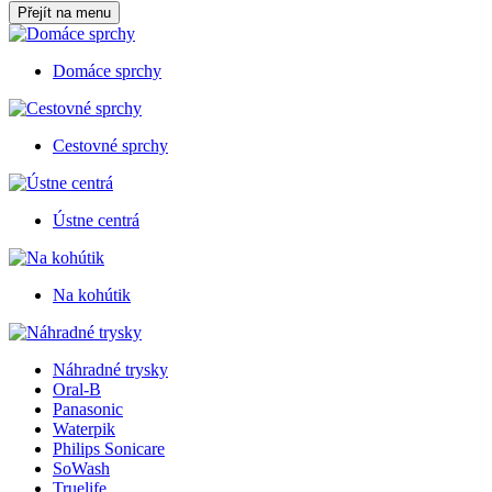
Přejít na menu
Domáce sprchy
Cestovné sprchy
Ústne centrá
Na kohútik
Náhradné trysky
Oral-B
Panasonic
Waterpik
Philips Sonicare
SoWash
Truelife