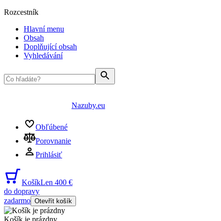
Rozcestník
Hlavní menu
Obsah
Doplňující obsah
Vyhledávání
Nazuby.eu
Obľúbené
Porovnanie
Prihlásiť
Košík
Len 400 €
do dopravy
zadarmo
Otevřít košík
Košík je prázdny
...