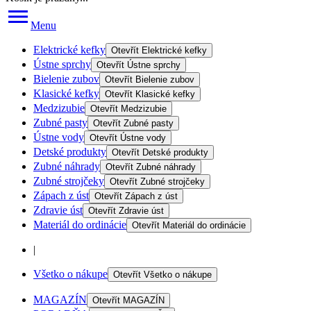
Menu
Elektrické kefky
Otevřít
Elektrické kefky
Ústne sprchy
Otevřít
Ústne sprchy
Bielenie zubov
Otevřít
Bielenie zubov
Klasické kefky
Otevřít
Klasické kefky
Medzizubie
Otevřít
Medzizubie
Zubné pasty
Otevřít
Zubné pasty
Ústne vody
Otevřít
Ústne vody
Detské produkty
Otevřít
Detské produkty
Zubné náhrady
Otevřít
Zubné náhrady
Zubné strojčeky
Otevřít
Zubné strojčeky
Zápach z úst
Otevřít
Zápach z úst
Zdravie úst
Otevřít
Zdravie úst
Materiál do ordinácie
Otevřít
Materiál do ordinácie
|
Všetko o nákupe
Otevřít
Všetko o nákupe
MAGAZÍN
Otevřít
MAGAZÍN