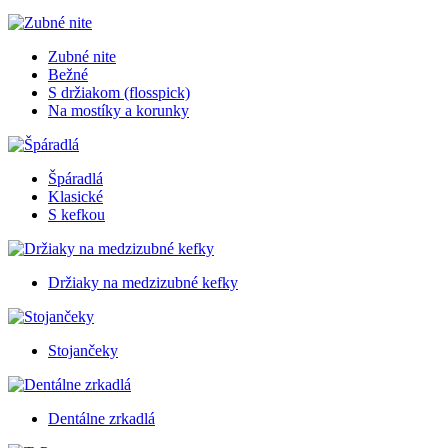
Zubné nite
Bežné
S držiakom (flosspick)
Na mostíky a korunky
Špáradlá
Klasické
S kefkou
Držiaky na medzizubné kefky
Stojančeky
Dentálne zrkadlá