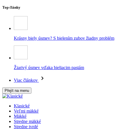
Top články
Krásny biely úsmev? S bielením zubov žiadny problém
Žiarivý úsmev vďaka bieliacim pastám
Viac článkov
Přejít na menu
Klasické
Veľmi mäkké
Mäkké
Stredne mäkké
Stredne tvrdé