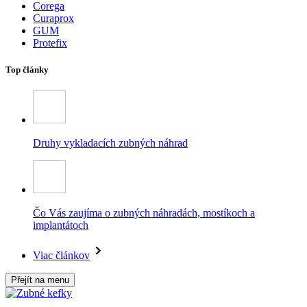
Corega
Curaprox
GUM
Protefix
Top články
Druhy vykladacích zubných náhrad
Čo Vás zaujíma o zubných náhradách, mostíkoch a
implantátoch
Viac článkov
Přejít na menu