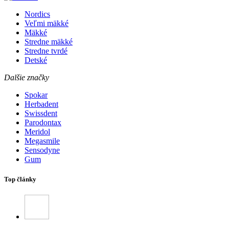
Nordics
Veľmi mäkké
Mäkké
Stredne mäkké
Stredne tvrdé
Detské
Dalšie značky
Spokar
Herbadent
Swissdent
Parodontax
Meridol
Megasmile
Sensodyne
Gum
Top články