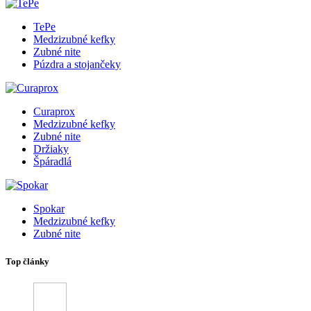
TePe
Medzizubné kefky
Zubné nite
Púzdra a stojančeky
Curaprox
Medzizubné kefky
Zubné nite
Držiaky
Špáradlá
Spokar
Medzizubné kefky
Zubné nite
Top články