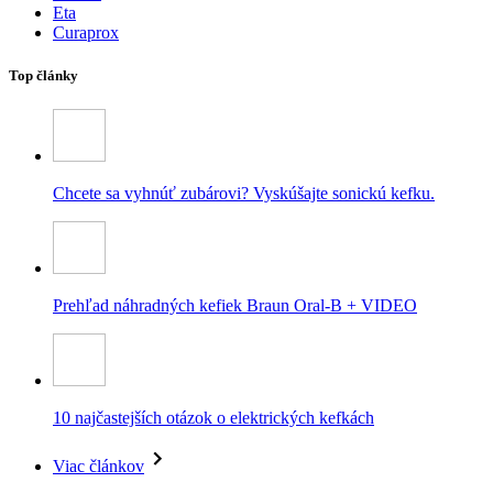
Eta
Curaprox
Top články
Chcete sa vyhnúť zubárovi? Vyskúšajte sonickú kefku.
Prehľad náhradných kefiek Braun Oral-B + VIDEO
10 najčastejších otázok o elektrických kefkách
Viac článkov