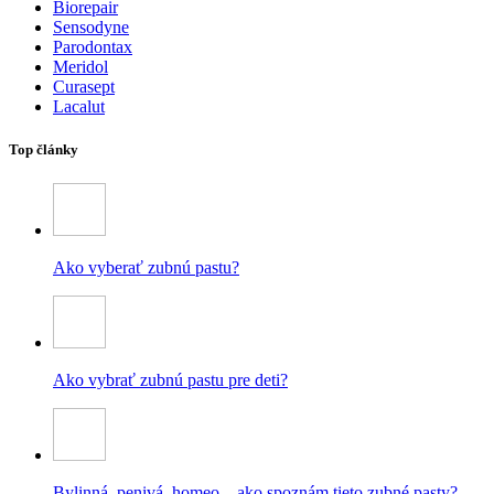
Biorepair
Sensodyne
Parodontax
Meridol
Curasept
Lacalut
Top články
Ako vyberať zubnú pastu?
Ako vybrať zubnú pastu pre deti?
Bylinná, penivá, homeo – ako spoznám tieto zubné pasty?