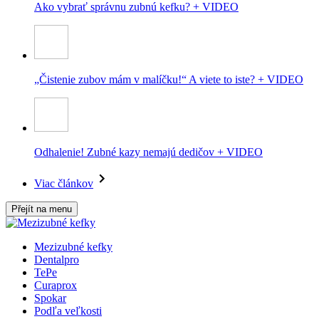
Ako vybrať správnu zubnú kefku? + VIDEO
„Čistenie zubov mám v malíčku!“ A viete to iste? + VIDEO
Odhalenie! Zubné kazy nemajú dedičov + VIDEO
Viac článkov
Přejít na menu
Mezizubné kefky
Dentalpro
TePe
Curaprox
Spokar
Podľa veľkosti