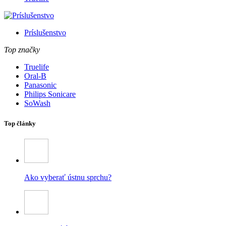
Príslušenstvo
Top značky
Truelife
Oral-B
Panasonic
Philips Sonicare
SoWash
Top články
Ako vyberať ústnu sprchu?