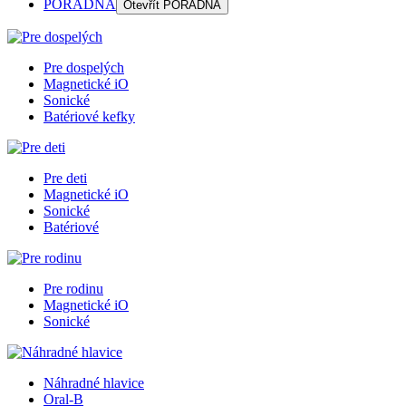
PORADŇA
Otevřít
PORADŇA
Pre dospelých
Magnetické iO
Sonické
Batériové kefky
Pre deti
Magnetické iO
Sonické
Batériové
Pre rodinu
Magnetické iO
Sonické
Náhradné hlavice
Oral-B