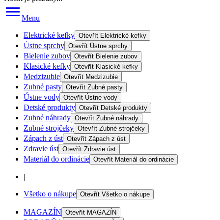
Menu
Elektrické kefky
Otevřít
Elektrické kefky
Ústne sprchy
Otevřít
Ústne sprchy
Bielenie zubov
Otevřít
Bielenie zubov
Klasické kefky
Otevřít
Klasické kefky
Medzizubie
Otevřít
Medzizubie
Zubné pasty
Otevřít
Zubné pasty
Ústne vody
Otevřít
Ústne vody
Detské produkty
Otevřít
Detské produkty
Zubné náhrady
Otevřít
Zubné náhrady
Zubné strojčeky
Otevřít
Zubné strojčeky
Zápach z úst
Otevřít
Zápach z úst
Zdravie úst
Otevřít
Zdravie úst
Materiál do ordinácie
Otevřít
Materiál do ordinácie
|
Všetko o nákupe
Otevřít
Všetko o nákupe
MAGAZÍN
Otevřít
MAGAZÍN