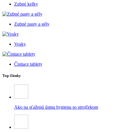
Zubné kefky
Zubné pasty a gély
Vosky
Čistiace tablety
Top články
Ako na sťaženú ústnu hygienu so strojčekom