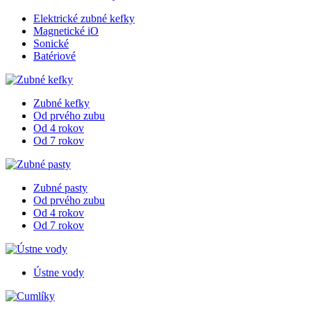
Elektrické zubné kefky
Magnetické iO
Sonické
Batériové
Zubné kefky
Od prvého zubu
Od 4 rokov
Od 7 rokov
Zubné pasty
Od prvého zubu
Od 4 rokov
Od 7 rokov
Ústne vody