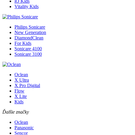
iO Kids
Vitality Kids
Philips Sonicare
New Generation
DiamondClean
For Kids
Sonicare 4100
Sonicare 3100
Oclean
X Ultra
X Pro Digital
Flow
X Lite
Kids
Ďalšie značky
Oclean
Panasonic
Sencor