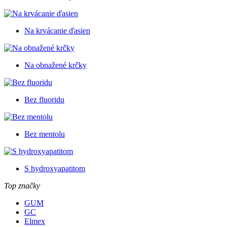
Na krvácanie ďasien
Na obnažené krčky
Bez fluoridu
Bez mentolu
S hydroxyapatitom
Top značky
GUM
GC
Elmex