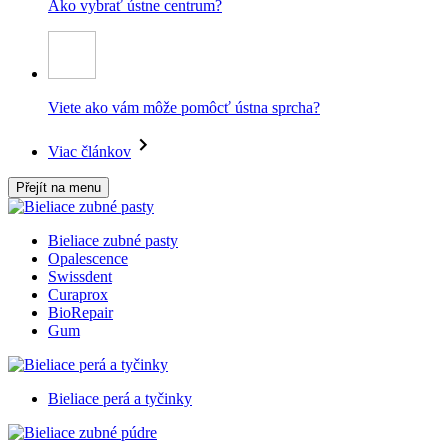
Ako vybrať ústne centrum?
Viete ako vám môže pomôcť ústna sprcha?
Viac článkov
Přejít na menu
Bieliace zubné pasty
Opalescence
Swissdent
Curaprox
BioRepair
Gum
Bieliace perá a tyčinky