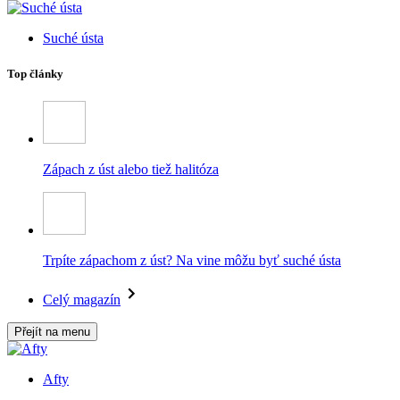
Suché ústa
Top články
Zápach z úst alebo tiež halitóza
Trpíte zápachom z úst? Na vine môžu byť suché ústa
Celý magazín
Přejít na menu
Afty