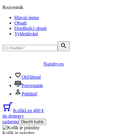
Rozcestník
Hlavní menu
Obsah
Doplňující obsah
Vyhledávání
Nazuby.eu
Obľúbené
Porovnanie
Prihlásiť
Košík
Len 400 €
do dopravy
zadarmo
Otevřít košík
Košík je prázdny
...