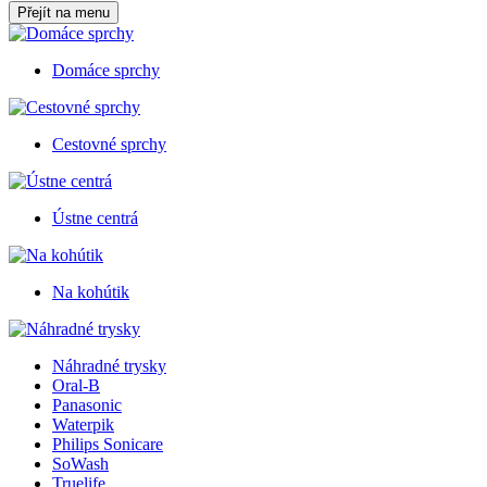
Přejít na menu
Domáce sprchy
Cestovné sprchy
Ústne centrá
Na kohútik
Náhradné trysky
Oral-B
Panasonic
Waterpik
Philips Sonicare
SoWash
Truelife