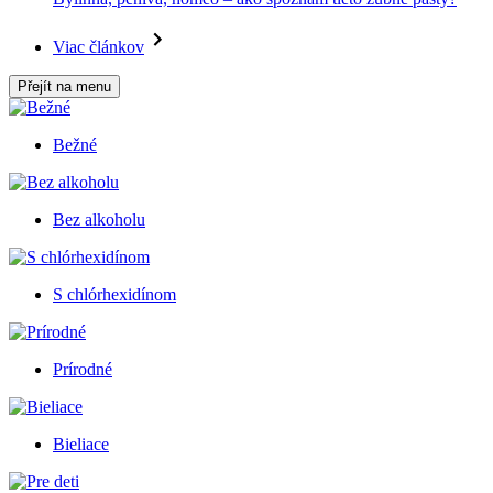
Viac článkov
Přejít na menu
Bežné
Bez alkoholu
S chlórhexidínom
Prírodné
Bieliace