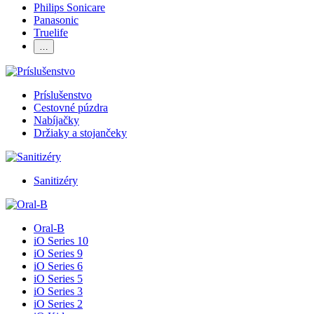
Philips Sonicare
Panasonic
Truelife
…
Príslušenstvo
Cestovné púzdra
Nabíjačky
Držiaky a stojančeky
Sanitizéry
Oral-B
iO Series 10
iO Series 9
iO Series 6
iO Series 5
iO Series 3
iO Series 2