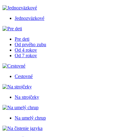
Jednozväzkové
Pre deti
Od prvého zubu
Od 4 rokov
Od 7 rokov
Cestovné
Na strojčeky
Na umelý chrup