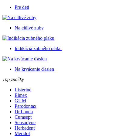
Pre deti
Na citlivé zuby
Indikácia zubného plaku
Na krvácanie ďasien
Top značky
Listerine
Elmex
GUM
Parodontax
Dr.Landa
Curasept
Sensodyne
Herbadent
Meridol