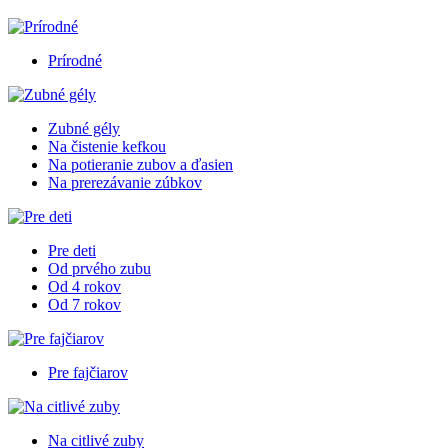
Prírodné
Zubné gély
Na čistenie kefkou
Na potieranie zubov a ďasien
Na prerezávanie zúbkov
Pre deti
Od prvého zubu
Od 4 rokov
Od 7 rokov
Pre fajčiarov
Na citlivé zuby