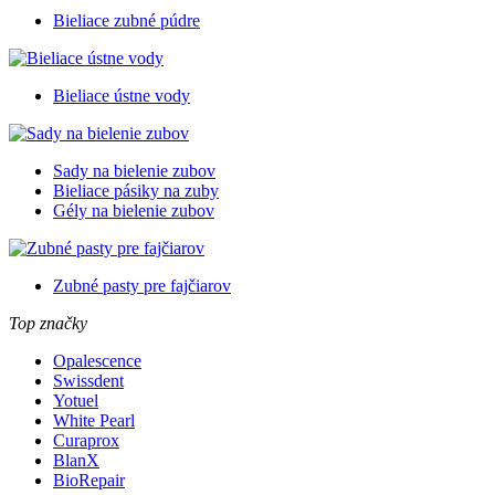
Bieliace zubné púdre
Bieliace ústne vody
Sady na bielenie zubov
Bieliace pásiky na zuby
Gély na bielenie zubov
Zubné pasty pre fajčiarov
Top značky
Opalescence
Swissdent
Yotuel
White Pearl
Curaprox
BlanX
BioRepair