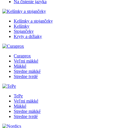
Na čistenie jazyka
Kelímky a stojančeky
Kelímky
Stojančeky
Kryty a držiaky
Curaprox
Veľmi mäkké
Mäkké
Stredne mäkké
Stredne tvrdé
TePe
Veľmi mäkké
Mäkké
Stredne mäkké
Stredne tvrdé