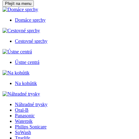
Přejít na menu
Domáce sprchy
Cestovné sprchy
Ústne centrá
Na kohútik
Náhradné trysky
Oral-B
Panasonic
Waterpik
Philips Sonicare
SoWash
Truelife