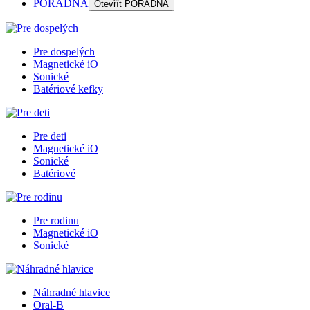
PORADŇA
Otevřít
PORADŇA
Pre dospelých
Magnetické iO
Sonické
Batériové kefky
Pre deti
Magnetické iO
Sonické
Batériové
Pre rodinu
Magnetické iO
Sonické
Náhradné hlavice
Oral-B