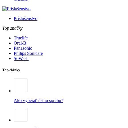
Príslušenstvo
Top značky
Truelife
Oral-B
Panasonic
Philips Sonicare
SoWash
Top články
Ako vyberať ústnu sprchu?