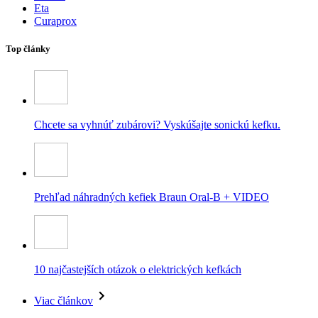
Eta
Curaprox
Top články
Chcete sa vyhnúť zubárovi? Vyskúšajte sonickú kefku.
Prehľad náhradných kefiek Braun Oral-B + VIDEO
10 najčastejších otázok o elektrických kefkách
Viac článkov