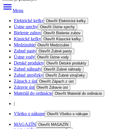
Menu
Elektrické kefky
Otevřít
Elektrické kefky
Ústne sprchy
Otevřít
Ústne sprchy
Bielenie zubov
Otevřít
Bielenie zubov
Klasické kefky
Otevřít
Klasické kefky
Medzizubie
Otevřít
Medzizubie
Zubné pasty
Otevřít
Zubné pasty
Ústne vody
Otevřít
Ústne vody
Detské produkty
Otevřít
Detské produkty
Zubné náhrady
Otevřít
Zubné náhrady
Zubné strojčeky
Otevřít
Zubné strojčeky
Zápach z úst
Otevřít
Zápach z úst
Zdravie úst
Otevřít
Zdravie úst
Materiál do ordinácie
Otevřít
Materiál do ordinácie
|
Všetko o nákupe
Otevřít
Všetko o nákupe
MAGAZÍN
Otevřít
MAGAZÍN