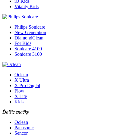
iO Kids
Vitality Kids
Philips Sonicare
New Generation
DiamondClean
For Kids
Sonicare 4100
Sonicare 3100
Oclean
X Ultra
X Pro Digital
Flow
X Lite
Kids
Ďalšie značky
Oclean
Panasonic
Sencor