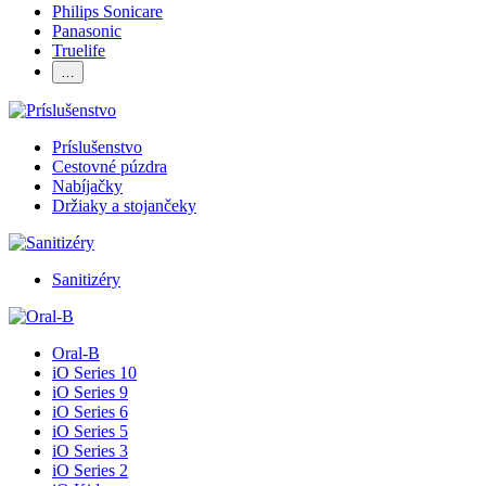
Philips Sonicare
Panasonic
Truelife
…
Príslušenstvo
Cestovné púzdra
Nabíjačky
Držiaky a stojančeky
Sanitizéry
Oral-B
iO Series 10
iO Series 9
iO Series 6
iO Series 5
iO Series 3
iO Series 2