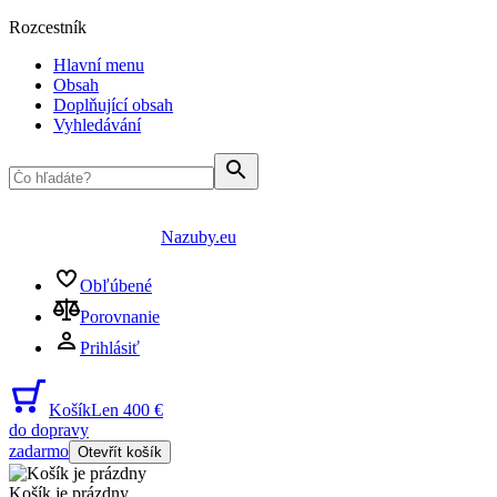
Rozcestník
Hlavní menu
Obsah
Doplňující obsah
Vyhledávání
Nazuby.eu
Obľúbené
Porovnanie
Prihlásiť
Košík
Len 400 €
do dopravy
zadarmo
Otevřít košík
Košík je prázdny
...