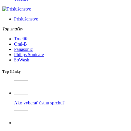
Príslušenstvo
Top značky
Truelife
Oral-B
Panasonic
Philips Sonicare
SoWash
Top články
Ako vyberať ústnu sprchu?