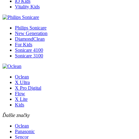
iO Kids
Vitality Kids
Philips Sonicare
New Generation
DiamondClean
For Kids
Sonicare 4100
Sonicare 3100
Oclean
X Ultra
X Pro Digital
Flow
X Lite
Kids
Ďalšie značky
Oclean
Panasonic
Sencor