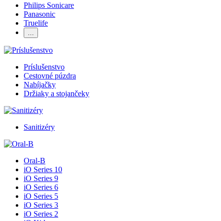
Philips Sonicare
Panasonic
Truelife
…
Príslušenstvo
Cestovné púzdra
Nabíjačky
Držiaky a stojančeky
Sanitizéry
Oral-B
iO Series 10
iO Series 9
iO Series 6
iO Series 5
iO Series 3
iO Series 2