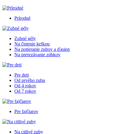
Prírodné
Zubné gély
Na čistenie kefkou
Na potieranie zubov a ďasien
Na prerezávanie zúbkov
Pre deti
Od prvého zubu
Od 4 rokov
Od 7 rokov
Pre fajčiarov
Na citlivé zuby