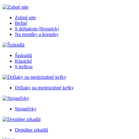
Zubné nite
Bežné
S držiakom (flosspick)
Na mostíky a korunky
Špáradlá
Klasické
S kefkou
Držiaky na medzizubné kefky
Stojančeky
Dentálne zrkadlá