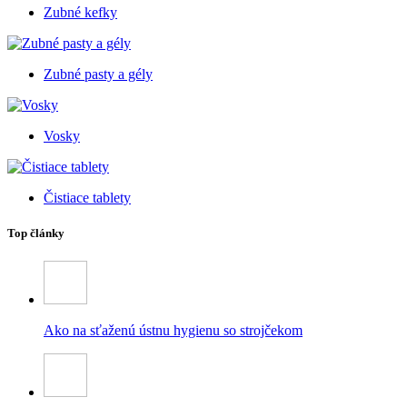
Zubné kefky
Zubné pasty a gély
Vosky
Čistiace tablety
Top články
Ako na sťaženú ústnu hygienu so strojčekom