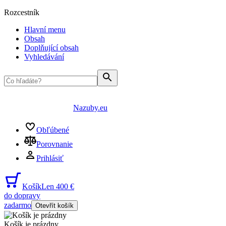
Rozcestník
Hlavní menu
Obsah
Doplňující obsah
Vyhledávání
Nazuby.eu
Obľúbené
Porovnanie
Prihlásiť
Košík
Len 400 €
do dopravy
zadarmo
Otevřít košík
Košík je prázdny
...