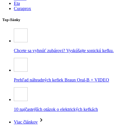
Eta
Curaprox
Top články
Chcete sa vyhnúť zubárovi? Vyskúšajte sonickú kefku.
Prehľad náhradných kefiek Braun Oral-B + VIDEO
10 najčastejších otázok o elektrických kefkách
Viac článkov