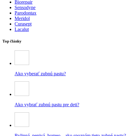
Biorepair
Sensodyne
Parodontax
Meridol
Curasept
Lacalut
Top články
Ako vyberať zubnú pastu?
Ako vybrať zubnú pastu pre deti?
Bylinná, penivá, homeo – ako spoznám tieto zubné pasty?