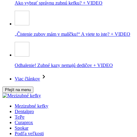
Ako vybrať správnu zubnú kefku? + VIDEO
„Čistenie zubov mám v malíčku!“ A viete to iste? + VIDEO
Odhalenie! Zubné kazy nemajú dedičov + VIDEO
Viac článkov
Přejít na menu
Mezizubné kefky
Dentalpro
TePe
Curaprox
Spokar
Podľa veľkosti