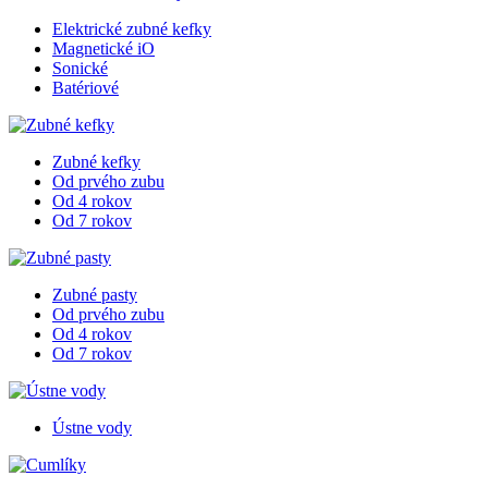
Elektrické zubné kefky
Magnetické iO
Sonické
Batériové
Zubné kefky
Od prvého zubu
Od 4 rokov
Od 7 rokov
Zubné pasty
Od prvého zubu
Od 4 rokov
Od 7 rokov
Ústne vody