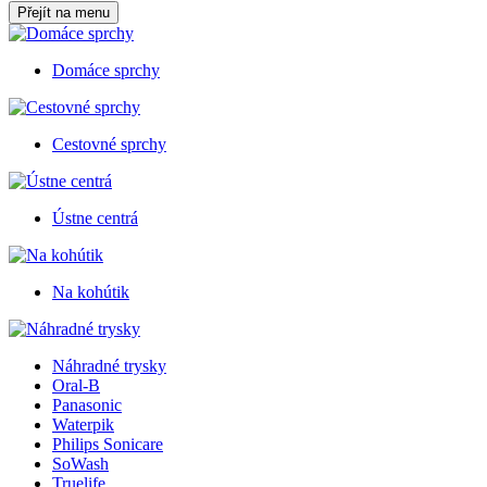
Přejít na menu
Domáce sprchy
Cestovné sprchy
Ústne centrá
Na kohútik
Náhradné trysky
Oral-B
Panasonic
Waterpik
Philips Sonicare
SoWash
Truelife