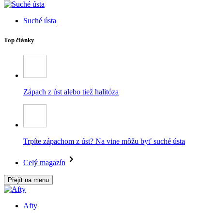
Suché ústa
Top články
Zápach z úst alebo tiež halitóza
Trpíte zápachom z úst? Na vine môžu byť suché ústa
Celý magazín
Přejít na menu
Afty