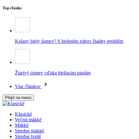
Top články
Krásny biely úsmev? S bielením zubov žiadny problém
Žiarivý úsmev vďaka bieliacim pastám
Viac článkov
Přejít na menu
Klasické
Veľmi mäkké
Mäkké
Stredne mäkké
Stredne tvrdé