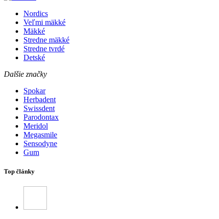
Nordics
Veľmi mäkké
Mäkké
Stredne mäkké
Stredne tvrdé
Detské
Dalšie značky
Spokar
Herbadent
Swissdent
Parodontax
Meridol
Megasmile
Sensodyne
Gum
Top články