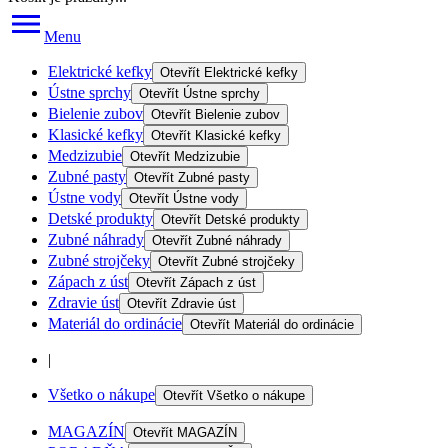
Menu
Elektrické kefky
Otevřít
Elektrické kefky
Ústne sprchy
Otevřít
Ústne sprchy
Bielenie zubov
Otevřít
Bielenie zubov
Klasické kefky
Otevřít
Klasické kefky
Medzizubie
Otevřít
Medzizubie
Zubné pasty
Otevřít
Zubné pasty
Ústne vody
Otevřít
Ústne vody
Detské produkty
Otevřít
Detské produkty
Zubné náhrady
Otevřít
Zubné náhrady
Zubné strojčeky
Otevřít
Zubné strojčeky
Zápach z úst
Otevřít
Zápach z úst
Zdravie úst
Otevřít
Zdravie úst
Materiál do ordinácie
Otevřít
Materiál do ordinácie
|
Všetko o nákupe
Otevřít
Všetko o nákupe
MAGAZÍN
Otevřít
MAGAZÍN