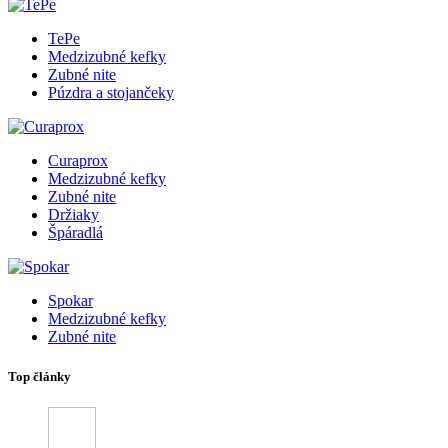
TePe
Medzizubné kefky
Zubné nite
Púzdra a stojančeky
Curaprox
Medzizubné kefky
Zubné nite
Držiaky
Špáradlá
Spokar
Medzizubné kefky
Zubné nite
Top články