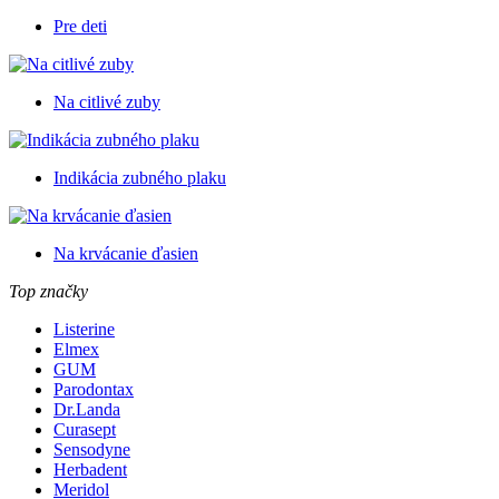
Pre deti
Na citlivé zuby
Indikácia zubného plaku
Na krvácanie ďasien
Top značky
Listerine
Elmex
GUM
Parodontax
Dr.Landa
Curasept
Sensodyne
Herbadent
Meridol