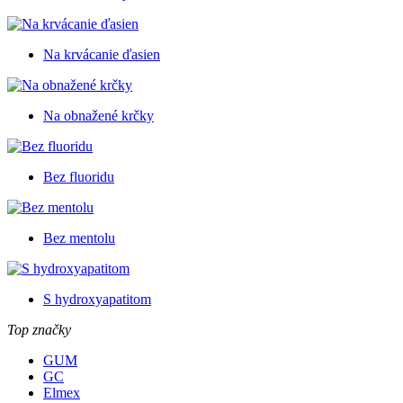
Na krvácanie ďasien
Na obnažené krčky
Bez fluoridu
Bez mentolu
S hydroxyapatitom
Top značky
GUM
GC
Elmex