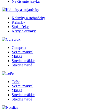
Na čistenie jazyka
Kelímky a stojančeky
Kelímky
Stojančeky
Kryty a držiaky
Curaprox
Veľmi mäkké
Mäkké
Stredne mäkké
Stredne tvrdé
TePe
Veľmi mäkké
Mäkké
Stredne mäkké
Stredne tvrdé