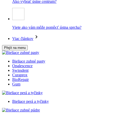
Ako vybrať ústne centrum?
Viete ako vám môže pomôcť ústna sprcha?
Viac článkov
Přejít na menu
Bieliace zubné pasty
Opalescence
Swissdent
Curaprox
BioRepair
Gum
Bieliace perá a tyčinky