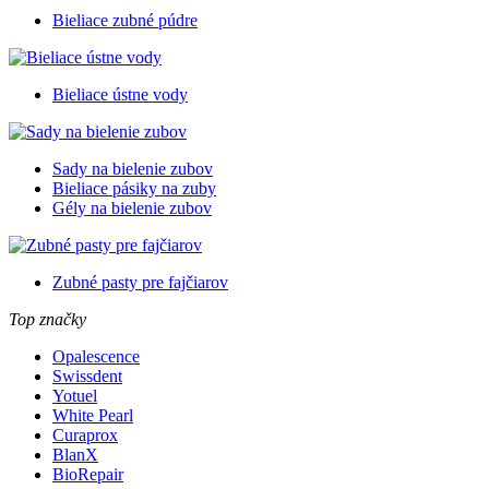
Bieliace zubné púdre
Bieliace ústne vody
Sady na bielenie zubov
Bieliace pásiky na zuby
Gély na bielenie zubov
Zubné pasty pre fajčiarov
Top značky
Opalescence
Swissdent
Yotuel
White Pearl
Curaprox
BlanX
BioRepair