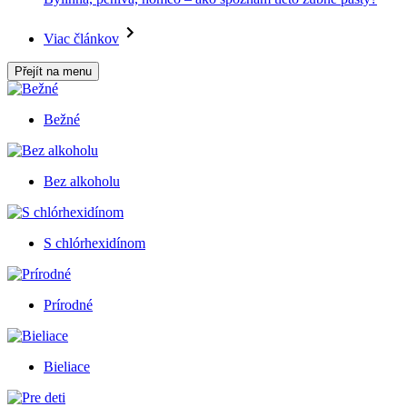
Viac článkov
Přejít na menu
Bežné
Bez alkoholu
S chlórhexidínom
Prírodné
Bieliace