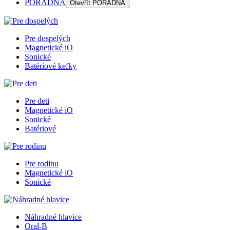
PORADŇA
Otevřít
PORADŇA
Pre dospelých
Magnetické iO
Sonické
Batériové kefky
Pre deti
Magnetické iO
Sonické
Batériové
Pre rodinu
Magnetické iO
Sonické
Náhradné hlavice
Oral-B