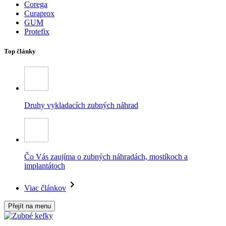
Corega
Curaprox
GUM
Protefix
Top články
Druhy vykladacích zubných náhrad
Čo Vás zaujíma o zubných náhradách, mostíkoch a
implantátoch
Viac článkov
Přejít na menu