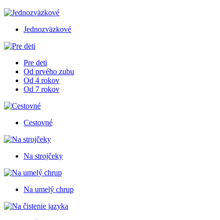
Jednozväzkové
Pre deti
Od prvého zubu
Od 4 rokov
Od 7 rokov
Cestovné
Na strojčeky
Na umelý chrup