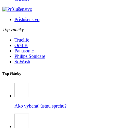
Príslušenstvo
Top značky
Truelife
Oral-B
Panasonic
Philips Sonicare
SoWash
Top články
Ako vyberať ústnu sprchu?