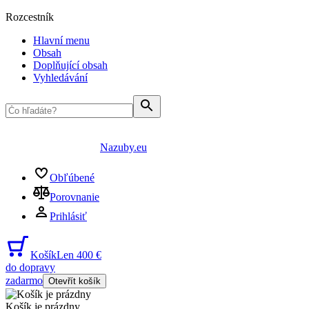
Rozcestník
Hlavní menu
Obsah
Doplňující obsah
Vyhledávání
Nazuby.eu
Obľúbené
Porovnanie
Prihlásiť
Košík
Len 400 €
do dopravy
zadarmo
Otevřít košík
Košík je prázdny
...