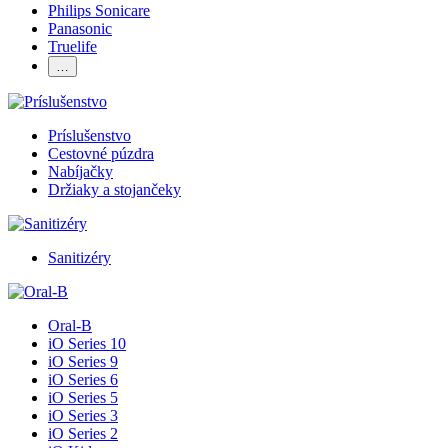
Philips Sonicare
Panasonic
Truelife
…
Príslušenstvo
Cestovné púzdra
Nabíjačky
Držiaky a stojančeky
Sanitizéry
Oral-B
iO Series 10
iO Series 9
iO Series 6
iO Series 5
iO Series 3
iO Series 2