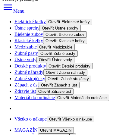
Menu
Elektrické kefky
Otevřít
Elektrické kefky
Ústne sprchy
Otevřít
Ústne sprchy
Bielenie zubov
Otevřít
Bielenie zubov
Klasické kefky
Otevřít
Klasické kefky
Medzizubie
Otevřít
Medzizubie
Zubné pasty
Otevřít
Zubné pasty
Ústne vody
Otevřít
Ústne vody
Detské produkty
Otevřít
Detské produkty
Zubné náhrady
Otevřít
Zubné náhrady
Zubné strojčeky
Otevřít
Zubné strojčeky
Zápach z úst
Otevřít
Zápach z úst
Zdravie úst
Otevřít
Zdravie úst
Materiál do ordinácie
Otevřít
Materiál do ordinácie
|
Všetko o nákupe
Otevřít
Všetko o nákupe
MAGAZÍN
Otevřít
MAGAZÍN