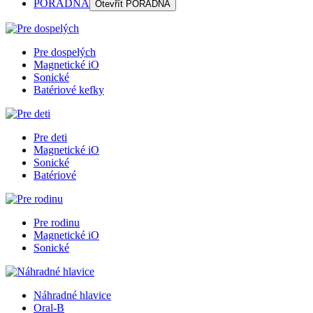
PORADŇA
Otevřít
PORADŇA
Pre dospelých
Magnetické iO
Sonické
Batériové kefky
Pre deti
Magnetické iO
Sonické
Batériové
Pre rodinu
Magnetické iO
Sonické
Náhradné hlavice
Oral-B