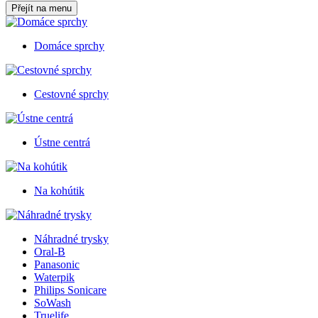
Přejít na menu
Domáce sprchy
Cestovné sprchy
Ústne centrá
Na kohútik
Náhradné trysky
Oral-B
Panasonic
Waterpik
Philips Sonicare
SoWash
Truelife