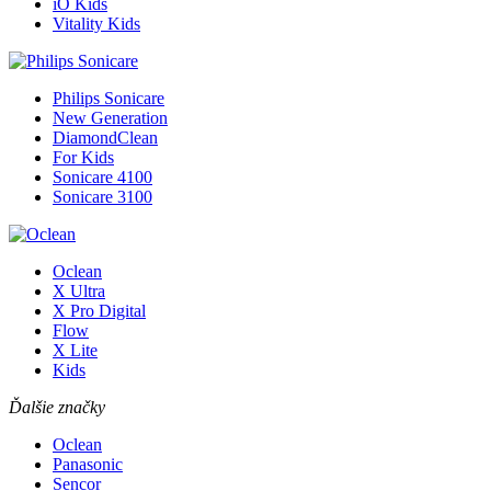
iO Kids
Vitality Kids
Philips Sonicare
New Generation
DiamondClean
For Kids
Sonicare 4100
Sonicare 3100
Oclean
X Ultra
X Pro Digital
Flow
X Lite
Kids
Ďalšie značky
Oclean
Panasonic
Sencor