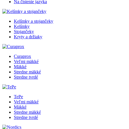
Na čistenie jazyka
Kelímky a stojančeky
Kelímky
Stojančeky
Kryty a držiaky
Curaprox
Veľmi mäkké
Mäkké
Stredne mäkké
Stredne tvrdé
TePe
Veľmi mäkké
Mäkké
Stredne mäkké
Stredne tvrdé