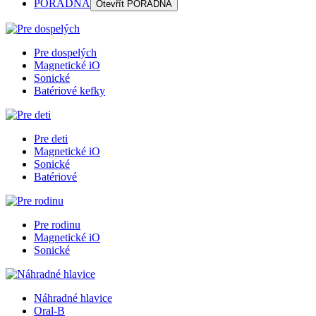
PORADŇA
Otevřít
PORADŇA
Pre dospelých
Magnetické iO
Sonické
Batériové kefky
Pre deti
Magnetické iO
Sonické
Batériové
Pre rodinu
Magnetické iO
Sonické
Náhradné hlavice
Oral-B