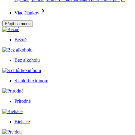
Viac článkov
Přejít na menu
Bežné
Bez alkoholu
S chlórhexidínom
Prírodné
Bieliace