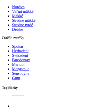
Nordics
Veľmi mäkké
Mäkké
Stredne mäkké
Stredne tvrdé
Detské
Dalšie značky
Spokar
Herbadent
Swissdent
Parodontax
Meridol
Megasmile
Sensodyne
Gum
Top články