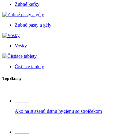
Zubné kefky
Zubné pasty a gély
Vosky
Čistiace tablety
Top články
Ako na sťaženú ústnu hygienu so strojčekom