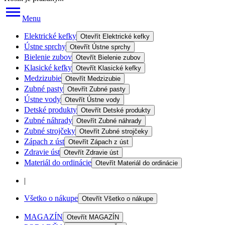
Menu
Elektrické kefky
Otevřít
Elektrické kefky
Ústne sprchy
Otevřít
Ústne sprchy
Bielenie zubov
Otevřít
Bielenie zubov
Klasické kefky
Otevřít
Klasické kefky
Medzizubie
Otevřít
Medzizubie
Zubné pasty
Otevřít
Zubné pasty
Ústne vody
Otevřít
Ústne vody
Detské produkty
Otevřít
Detské produkty
Zubné náhrady
Otevřít
Zubné náhrady
Zubné strojčeky
Otevřít
Zubné strojčeky
Zápach z úst
Otevřít
Zápach z úst
Zdravie úst
Otevřít
Zdravie úst
Materiál do ordinácie
Otevřít
Materiál do ordinácie
|
Všetko o nákupe
Otevřít
Všetko o nákupe
MAGAZÍN
Otevřít
MAGAZÍN