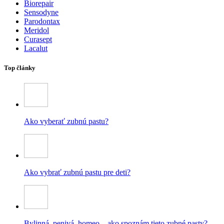
Biorepair
Sensodyne
Parodontax
Meridol
Curasept
Lacalut
Top články
Ako vyberať zubnú pastu?
Ako vybrať zubnú pastu pre deti?
Bylinná, penivá, homeo – ako spoznám tieto zubné pasty?