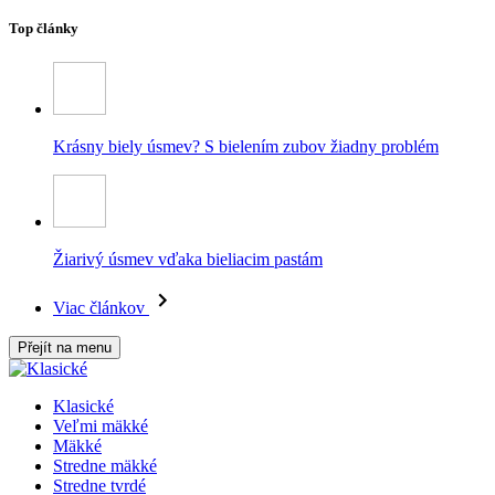
Top články
Krásny biely úsmev? S bielením zubov žiadny problém
Žiarivý úsmev vďaka bieliacim pastám
Viac článkov
Přejít na menu
Klasické
Veľmi mäkké
Mäkké
Stredne mäkké
Stredne tvrdé