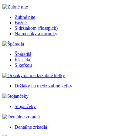
Zubné nite
Bežné
S držiakom (flosspick)
Na mostíky a korunky
Špáradlá
Klasické
S kefkou
Držiaky na medzizubné kefky
Stojančeky
Dentálne zrkadlá