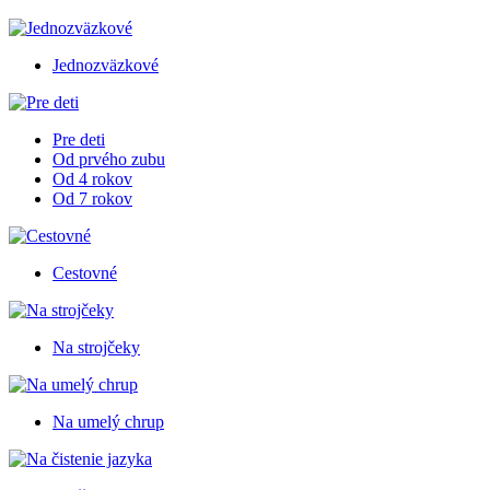
Jednozväzkové
Pre deti
Od prvého zubu
Od 4 rokov
Od 7 rokov
Cestovné
Na strojčeky
Na umelý chrup