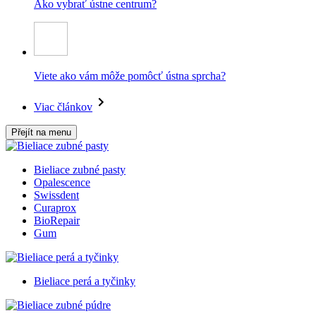
Ako vybrať ústne centrum?
Viete ako vám môže pomôcť ústna sprcha?
Viac článkov
Přejít na menu
Bieliace zubné pasty
Opalescence
Swissdent
Curaprox
BioRepair
Gum
Bieliace perá a tyčinky