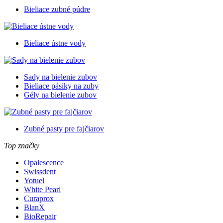
Bieliace zubné púdre
Bieliace ústne vody
Sady na bielenie zubov
Bieliace pásiky na zuby
Gély na bielenie zubov
Zubné pasty pre fajčiarov
Top značky
Opalescence
Swissdent
Yotuel
White Pearl
Curaprox
BlanX
BioRepair