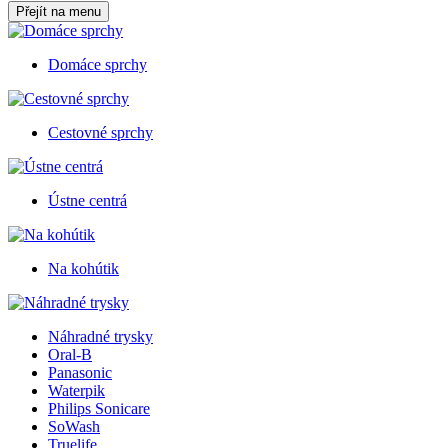
Přejít na menu
Domáce sprchy
Cestovné sprchy
Ústne centrá
Na kohútik
Náhradné trysky
Oral-B
Panasonic
Waterpik
Philips Sonicare
SoWash
Truelife