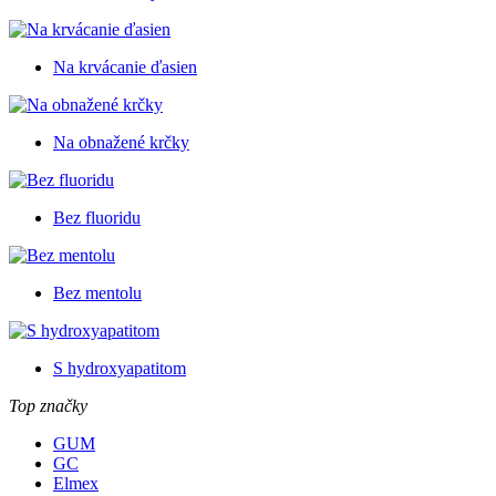
Na krvácanie ďasien
Na obnažené krčky
Bez fluoridu
Bez mentolu
S hydroxyapatitom
Top značky
GUM
GC
Elmex