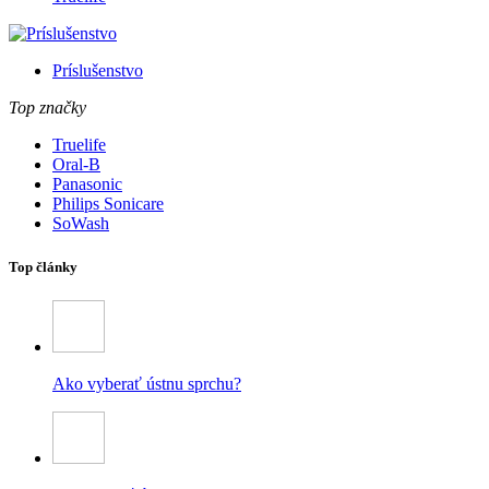
Príslušenstvo
Top značky
Truelife
Oral-B
Panasonic
Philips Sonicare
SoWash
Top články
Ako vyberať ústnu sprchu?