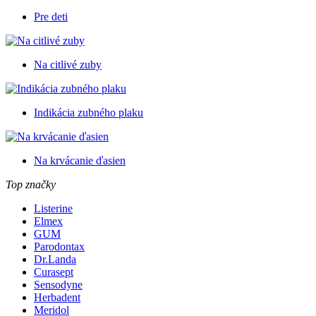
Pre deti
Na citlivé zuby
Indikácia zubného plaku
Na krvácanie ďasien
Top značky
Listerine
Elmex
GUM
Parodontax
Dr.Landa
Curasept
Sensodyne
Herbadent
Meridol