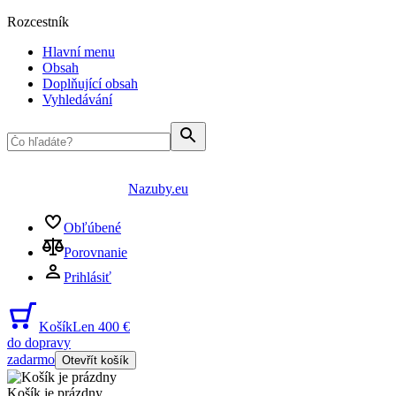
Rozcestník
Hlavní menu
Obsah
Doplňující obsah
Vyhledávání
Nazuby.eu
Obľúbené
Porovnanie
Prihlásiť
Košík
Len 400 €
do dopravy
zadarmo
Otevřít košík
Košík je prázdny
...