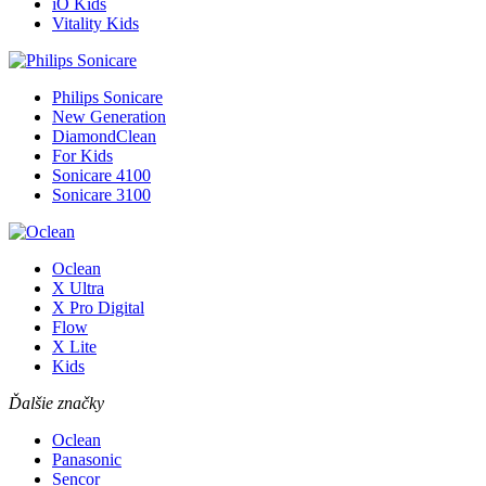
iO Kids
Vitality Kids
Philips Sonicare
New Generation
DiamondClean
For Kids
Sonicare 4100
Sonicare 3100
Oclean
X Ultra
X Pro Digital
Flow
X Lite
Kids
Ďalšie značky
Oclean
Panasonic
Sencor