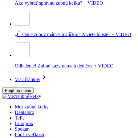
Ako vybrať správnu zubnú kefku? + VIDEO
„Čistenie zubov mám v malíčku!“ A viete to iste? + VIDEO
Odhalenie! Zubné kazy nemajú dedičov + VIDEO
Viac článkov
Přejít na menu
Mezizubné kefky
Dentalpro
TePe
Curaprox
Spokar
Podľa veľkosti