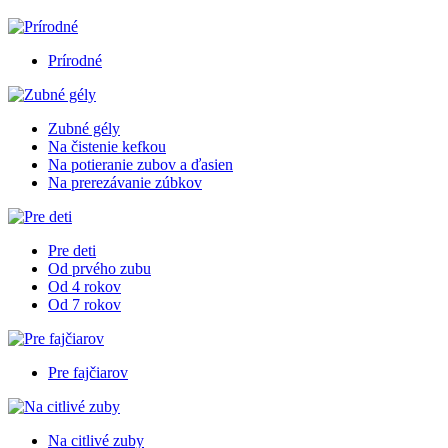
Prírodné
Zubné gély
Na čistenie kefkou
Na potieranie zubov a ďasien
Na prerezávanie zúbkov
Pre deti
Od prvého zubu
Od 4 rokov
Od 7 rokov
Pre fajčiarov
Na citlivé zuby