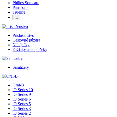
Philips Sonicare
Panasonic
Truelife
…
Príslušenstvo
Cestovné púzdra
Nabíjačky
Držiaky a stojančeky
Sanitizéry
Oral-B
iO Series 10
iO Series 9
iO Series 6
iO Series 5
iO Series 3
iO Series 2