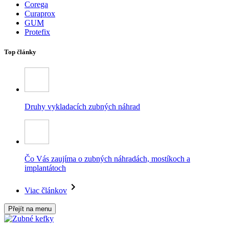
Corega
Curaprox
GUM
Protefix
Top články
Druhy vykladacích zubných náhrad
Čo Vás zaujíma o zubných náhradách, mostíkoch a
implantátoch
Viac článkov
Přejít na menu