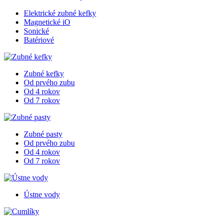
Elektrické zubné kefky
Magnetické iO
Sonické
Batériové
Zubné kefky
Od prvého zubu
Od 4 rokov
Od 7 rokov
Zubné pasty
Od prvého zubu
Od 4 rokov
Od 7 rokov
Ústne vody