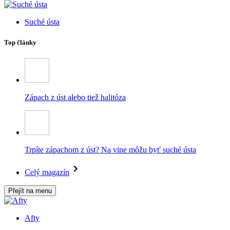
Suché ústa
Top články
Zápach z úst alebo tiež halitóza
Trpíte zápachom z úst? Na vine môžu byť suché ústa
Celý magazín
Přejít na menu
Afty