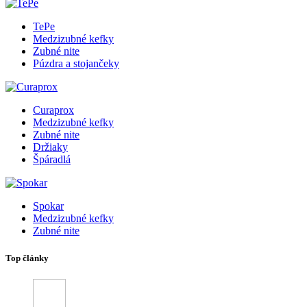
TePe
Medzizubné kefky
Zubné nite
Púzdra a stojančeky
Curaprox
Medzizubné kefky
Zubné nite
Držiaky
Špáradlá
Spokar
Medzizubné kefky
Zubné nite
Top články