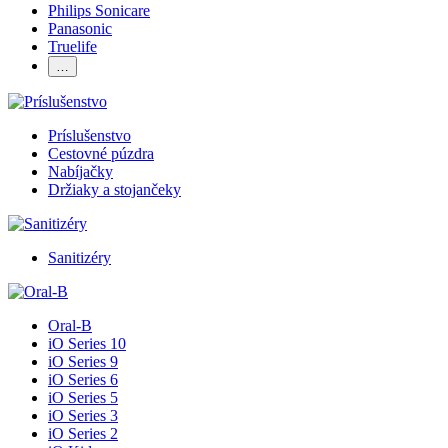
Philips Sonicare
Panasonic
Truelife
…
Príslušenstvo
Cestovné púzdra
Nabíjačky
Držiaky a stojančeky
Sanitizéry
Oral-B
iO Series 10
iO Series 9
iO Series 6
iO Series 5
iO Series 3
iO Series 2