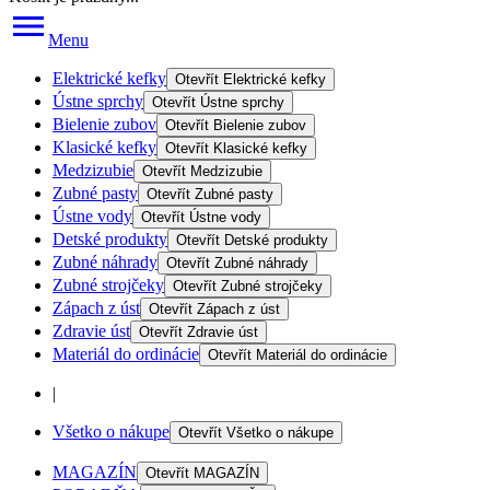
Menu
Elektrické kefky
Otevřít
Elektrické kefky
Ústne sprchy
Otevřít
Ústne sprchy
Bielenie zubov
Otevřít
Bielenie zubov
Klasické kefky
Otevřít
Klasické kefky
Medzizubie
Otevřít
Medzizubie
Zubné pasty
Otevřít
Zubné pasty
Ústne vody
Otevřít
Ústne vody
Detské produkty
Otevřít
Detské produkty
Zubné náhrady
Otevřít
Zubné náhrady
Zubné strojčeky
Otevřít
Zubné strojčeky
Zápach z úst
Otevřít
Zápach z úst
Zdravie úst
Otevřít
Zdravie úst
Materiál do ordinácie
Otevřít
Materiál do ordinácie
|
Všetko o nákupe
Otevřít
Všetko o nákupe
MAGAZÍN
Otevřít
MAGAZÍN