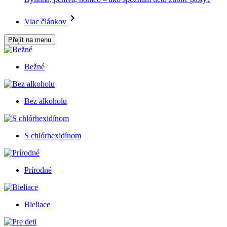
Viac článkov
Přejít na menu
Bežné
Bez alkoholu
S chlórhexidínom
Prírodné
Bieliace