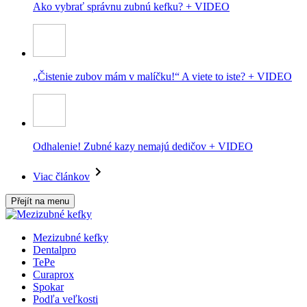
Ako vybrať správnu zubnú kefku? + VIDEO
„Čistenie zubov mám v malíčku!“ A viete to iste? + VIDEO
Odhalenie! Zubné kazy nemajú dedičov + VIDEO
Viac článkov
Přejít na menu
Mezizubné kefky
Dentalpro
TePe
Curaprox
Spokar
Podľa veľkosti