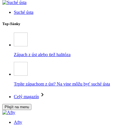
Suché ústa
Top články
Zápach z úst alebo tiež halitóza
Trpíte zápachom z úst? Na vine môžu byť suché ústa
Celý magazín
Přejít na menu
Afty