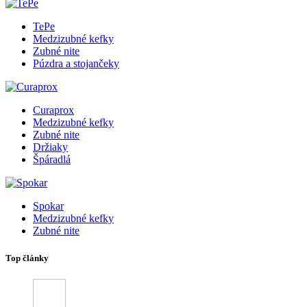
TePe
Medzizubné kefky
Zubné nite
Púzdra a stojančeky
Curaprox
Medzizubné kefky
Zubné nite
Držiaky
Špáradlá
Spokar
Medzizubné kefky
Zubné nite
Top články