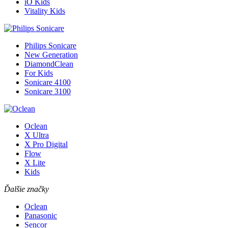
iO Kids
Vitality Kids
Philips Sonicare
New Generation
DiamondClean
For Kids
Sonicare 4100
Sonicare 3100
Oclean
X Ultra
X Pro Digital
Flow
X Lite
Kids
Ďalšie značky
Oclean
Panasonic
Sencor