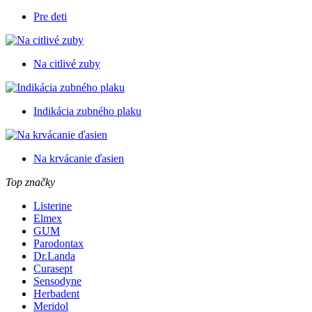
Pre deti
Na citlivé zuby
Indikácia zubného plaku
Na krvácanie ďasien
Top značky
Listerine
Elmex
GUM
Parodontax
Dr.Landa
Curasept
Sensodyne
Herbadent
Meridol