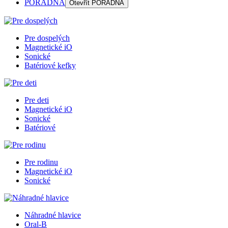
PORADŇA
Otevřít
PORADŇA
Pre dospelých
Magnetické iO
Sonické
Batériové kefky
Pre deti
Magnetické iO
Sonické
Batériové
Pre rodinu
Magnetické iO
Sonické
Náhradné hlavice
Oral-B