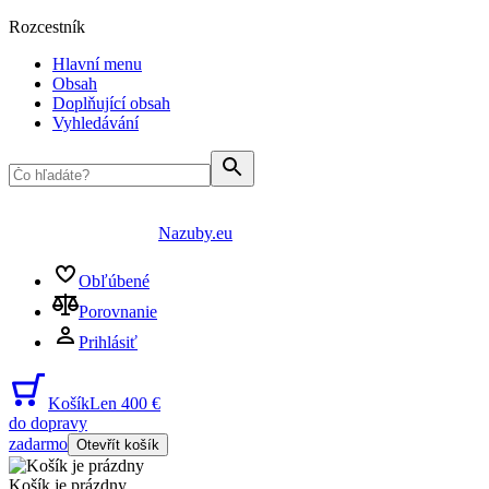
Rozcestník
Hlavní menu
Obsah
Doplňující obsah
Vyhledávání
Nazuby.eu
Obľúbené
Porovnanie
Prihlásiť
Košík
Len 400 €
do dopravy
zadarmo
Otevřít košík
Košík je prázdny
...