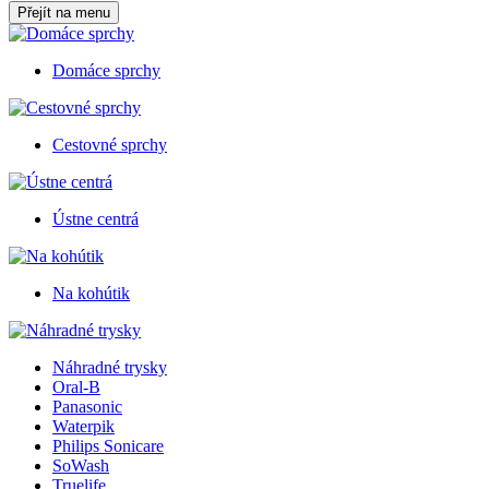
Přejít na menu
Domáce sprchy
Cestovné sprchy
Ústne centrá
Na kohútik
Náhradné trysky
Oral-B
Panasonic
Waterpik
Philips Sonicare
SoWash
Truelife