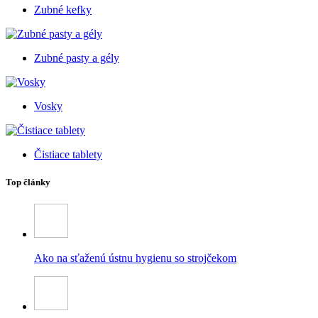
Zubné kefky
Zubné pasty a gély
Vosky
Čistiace tablety
Top články
Ako na sťaženú ústnu hygienu so strojčekom