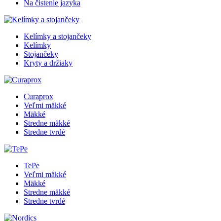
Na čistenie jazyka
Kelímky a stojančeky
Kelímky
Stojančeky
Kryty a držiaky
Curaprox
Veľmi mäkké
Mäkké
Stredne mäkké
Stredne tvrdé
TePe
Veľmi mäkké
Mäkké
Stredne mäkké
Stredne tvrdé