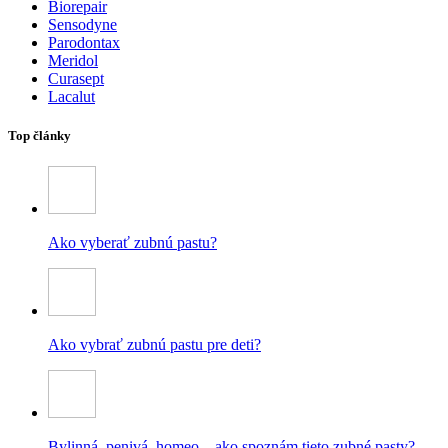
Biorepair
Sensodyne
Parodontax
Meridol
Curasept
Lacalut
Top články
Ako vyberať zubnú pastu?
Ako vybrať zubnú pastu pre deti?
Bylinná, penivá, homeo – ako spoznám tieto zubné pasty?