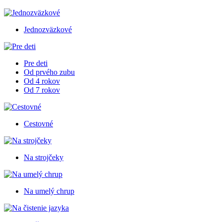
Jednozväzkové
Pre deti
Od prvého zubu
Od 4 rokov
Od 7 rokov
Cestovné
Na strojčeky
Na umelý chrup