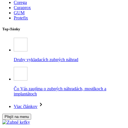
Corega
Curaprox
GUM
Protefix
Top články
Druhy vykladacích zubných náhrad
Čo Vás zaujíma o zubných náhradách, mostíkoch a
implantátoch
Viac článkov
Přejít na menu