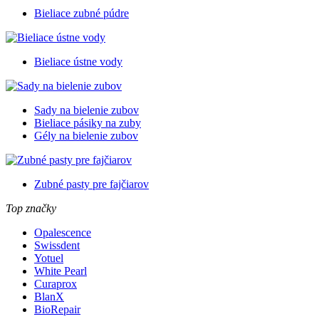
Bieliace zubné púdre
Bieliace ústne vody
Sady na bielenie zubov
Bieliace pásiky na zuby
Gély na bielenie zubov
Zubné pasty pre fajčiarov
Top značky
Opalescence
Swissdent
Yotuel
White Pearl
Curaprox
BlanX
BioRepair