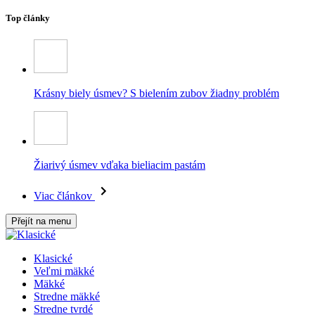
Top články
Krásny biely úsmev? S bielením zubov žiadny problém
Žiarivý úsmev vďaka bieliacim pastám
Viac článkov
Přejít na menu
Klasické
Veľmi mäkké
Mäkké
Stredne mäkké
Stredne tvrdé