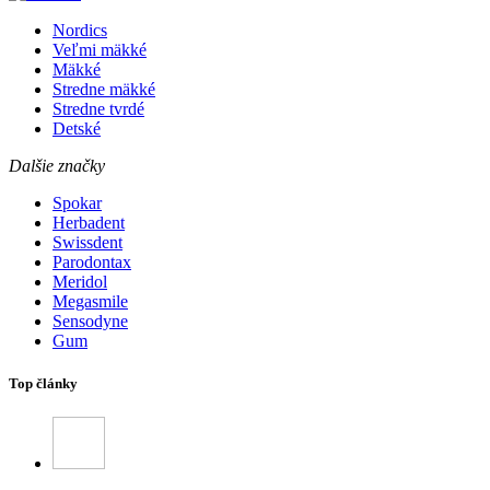
Nordics
Veľmi mäkké
Mäkké
Stredne mäkké
Stredne tvrdé
Detské
Dalšie značky
Spokar
Herbadent
Swissdent
Parodontax
Meridol
Megasmile
Sensodyne
Gum
Top články