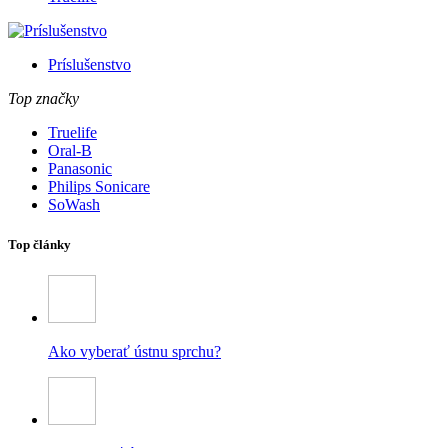
Príslušenstvo
Top značky
Truelife
Oral-B
Panasonic
Philips Sonicare
SoWash
Top články
Ako vyberať ústnu sprchu?