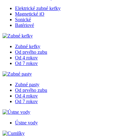
Elektrické zubné kefky
Magnetické iO
Sonické
Batériové
Zubné kefky
Od prvého zubu
Od 4 rokov
Od 7 rokov
Zubné pasty
Od prvého zubu
Od 4 rokov
Od 7 rokov
Ústne vody