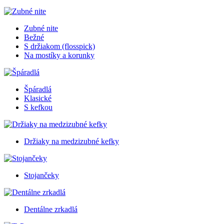
Zubné nite
Bežné
S držiakom (flosspick)
Na mostíky a korunky
Špáradlá
Klasické
S kefkou
Držiaky na medzizubné kefky
Stojančeky
Dentálne zrkadlá