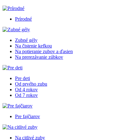
Prírodné
Zubné gély
Na čistenie kefkou
Na potieranie zubov a ďasien
Na prerezávanie zúbkov
Pre deti
Od prvého zubu
Od 4 rokov
Od 7 rokov
Pre fajčiarov
Na citlivé zuby