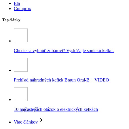
Eta
Curaprox
Top články
Chcete sa vyhnúť zubárovi? Vyskúšajte sonickú kefku.
Prehľad náhradných kefiek Braun Oral-B + VIDEO
10 najčastejších otázok o elektrických kefkách
Viac článkov