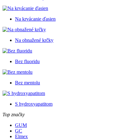
Na krvácanie ďasien
Na obnažené krčky
Bez fluoridu
Bez mentolu
S hydroxyapatitom
Top značky
GUM
GC
Elmex