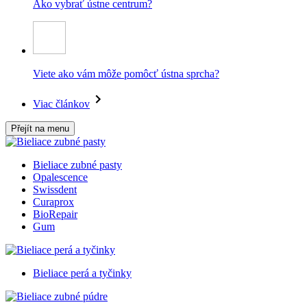
Ako vybrať ústne centrum?
Viete ako vám môže pomôcť ústna sprcha?
Viac článkov
Přejít na menu
Bieliace zubné pasty
Opalescence
Swissdent
Curaprox
BioRepair
Gum
Bieliace perá a tyčinky