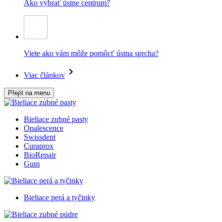
Ako vybrať ústne centrum?
Viete ako vám môže pomôcť ústna sprcha?
Viac článkov
Přejít na menu
Bieliace zubné pasty
Opalescence
Swissdent
Curaprox
BioRepair
Gum
Bieliace perá a tyčinky