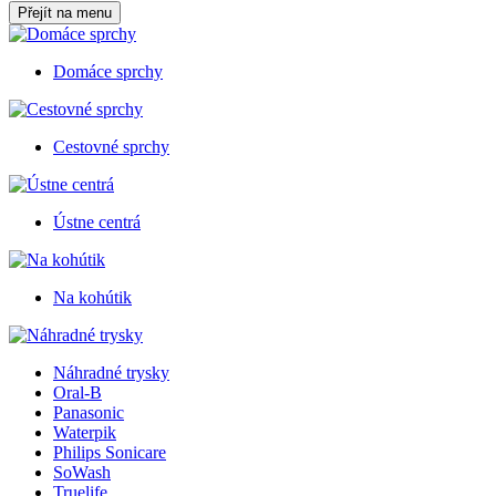
Přejít na menu
Domáce sprchy
Cestovné sprchy
Ústne centrá
Na kohútik
Náhradné trysky
Oral-B
Panasonic
Waterpik
Philips Sonicare
SoWash
Truelife