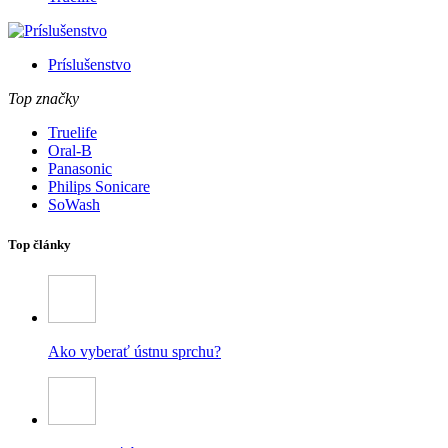
Príslušenstvo
Top značky
Truelife
Oral-B
Panasonic
Philips Sonicare
SoWash
Top články
Ako vyberať ústnu sprchu?