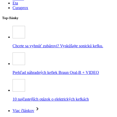
Eta
Curaprox
Top články
Chcete sa vyhnúť zubárovi? Vyskúšajte sonickú kefku.
Prehľad náhradných kefiek Braun Oral-B + VIDEO
10 najčastejších otázok o elektrických kefkách
Viac článkov