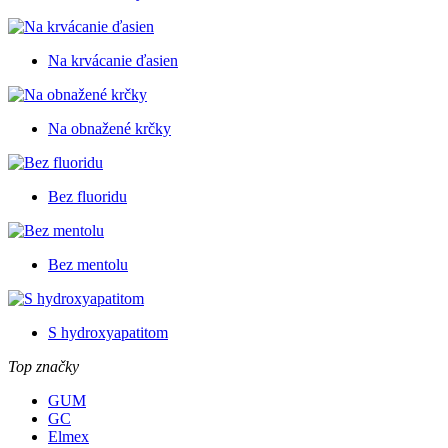
Na krvácanie ďasien
Na obnažené krčky
Bez fluoridu
Bez mentolu
S hydroxyapatitom
Top značky
GUM
GC
Elmex