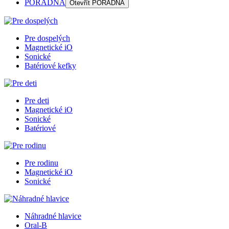
PORADŇA
Otevřít
PORADŇA
Pre dospelých
Magnetické iO
Sonické
Batériové kefky
Pre deti
Magnetické iO
Sonické
Batériové
Pre rodinu
Magnetické iO
Sonické
Náhradné hlavice
Oral-B