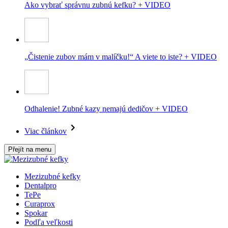
Ako vybrať správnu zubnú kefku? + VIDEO
„Čistenie zubov mám v malíčku!“ A viete to iste? + VIDEO
Odhalenie! Zubné kazy nemajú dedičov + VIDEO
Viac článkov
Přejít na menu
Mezizubné kefky
Dentalpro
TePe
Curaprox
Spokar
Podľa veľkosti