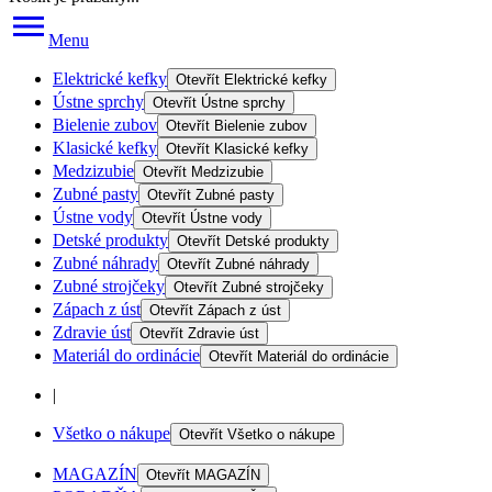
Menu
Elektrické kefky
Otevřít
Elektrické kefky
Ústne sprchy
Otevřít
Ústne sprchy
Bielenie zubov
Otevřít
Bielenie zubov
Klasické kefky
Otevřít
Klasické kefky
Medzizubie
Otevřít
Medzizubie
Zubné pasty
Otevřít
Zubné pasty
Ústne vody
Otevřít
Ústne vody
Detské produkty
Otevřít
Detské produkty
Zubné náhrady
Otevřít
Zubné náhrady
Zubné strojčeky
Otevřít
Zubné strojčeky
Zápach z úst
Otevřít
Zápach z úst
Zdravie úst
Otevřít
Zdravie úst
Materiál do ordinácie
Otevřít
Materiál do ordinácie
|
Všetko o nákupe
Otevřít
Všetko o nákupe
MAGAZÍN
Otevřít
MAGAZÍN