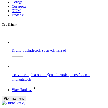
Corega
Curaprox
GUM
Protefix
Top články
Druhy vykladacích zubných náhrad
Čo Vás zaujíma o zubných náhradách, mostíkoch a
implantátoch
Viac článkov
Přejít na menu