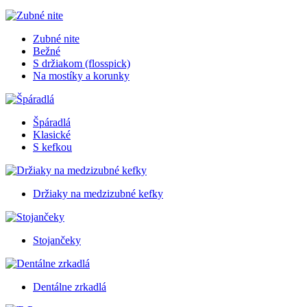
Zubné nite
Bežné
S držiakom (flosspick)
Na mostíky a korunky
Špáradlá
Klasické
S kefkou
Držiaky na medzizubné kefky
Stojančeky
Dentálne zrkadlá