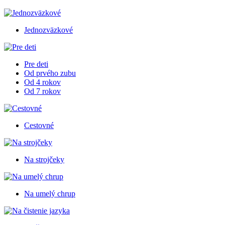
Jednozväzkové
Pre deti
Od prvého zubu
Od 4 rokov
Od 7 rokov
Cestovné
Na strojčeky
Na umelý chrup