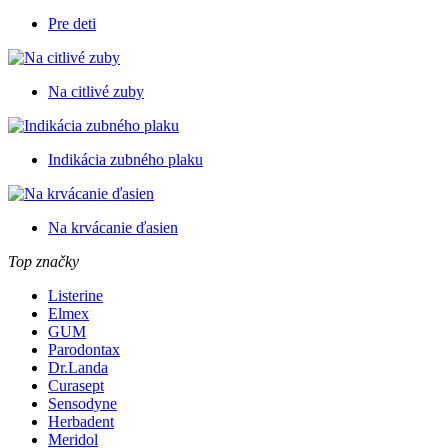
Pre deti
Na citlivé zuby
Indikácia zubného plaku
Na krvácanie ďasien
Top značky
Listerine
Elmex
GUM
Parodontax
Dr.Landa
Curasept
Sensodyne
Herbadent
Meridol