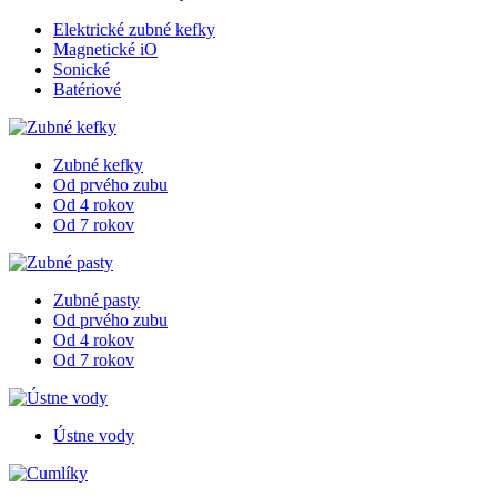
Elektrické zubné kefky
Magnetické iO
Sonické
Batériové
Zubné kefky
Od prvého zubu
Od 4 rokov
Od 7 rokov
Zubné pasty
Od prvého zubu
Od 4 rokov
Od 7 rokov
Ústne vody