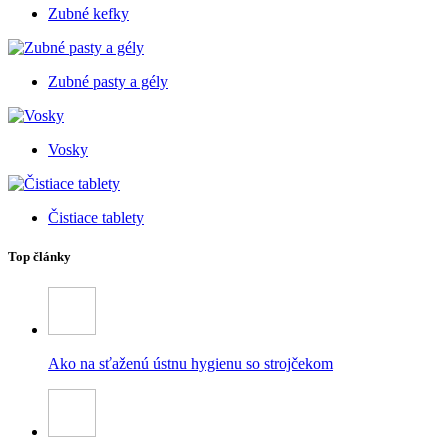
Zubné kefky
Zubné pasty a gély
Vosky
Čistiace tablety
Top články
Ako na sťaženú ústnu hygienu so strojčekom