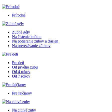
Prírodné
Zubné gély
Na čistenie kefkou
Na potieranie zubov a ďasien
Na prerezávanie zúbkov
Pre deti
Od prvého zubu
Od 4 rokov
Od 7 rokov
Pre fajčiarov
Na citlivé zuby