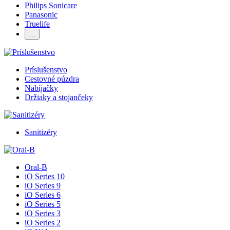
Philips Sonicare
Panasonic
Truelife
…
Príslušenstvo
Cestovné púzdra
Nabíjačky
Držiaky a stojančeky
Sanitizéry
Oral-B
iO Series 10
iO Series 9
iO Series 6
iO Series 5
iO Series 3
iO Series 2