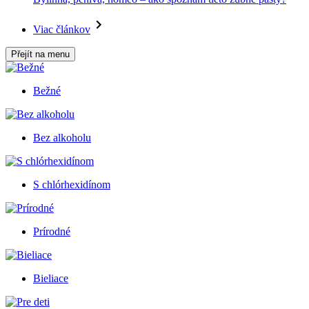
Viac článkov
Přejít na menu
Bežné
Bez alkoholu
S chlórhexidínom
Prírodné
Bieliace