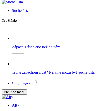
Suché ústa
Top články
Zápach z úst alebo tiež halitóza
Trpíte zápachom z úst? Na vine môžu byť suché ústa
Celý magazín
Přejít na menu
Afty