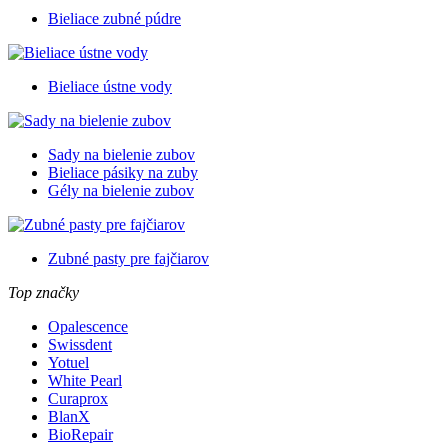
Bieliace zubné púdre
Bieliace ústne vody
Sady na bielenie zubov
Bieliace pásiky na zuby
Gély na bielenie zubov
Zubné pasty pre fajčiarov
Top značky
Opalescence
Swissdent
Yotuel
White Pearl
Curaprox
BlanX
BioRepair