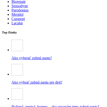
Biorepair
Sensodyne
Parodontax
Meridol
Curasept
Lacalut
Top články
Ako vyberať zubnú pastu?
Ako vybrať zubnú pastu pre deti?
Bylinná, penivá, homeo – ako spoznám tieto zubné pasty?