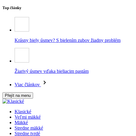
Top články
Krásny biely úsmev? S bielením zubov žiadny problém
Žiarivý úsmev vďaka bieliacim pastám
Viac článkov
Přejít na menu
Klasické
Veľmi mäkké
Mäkké
Stredne mäkké
Stredne tvrdé