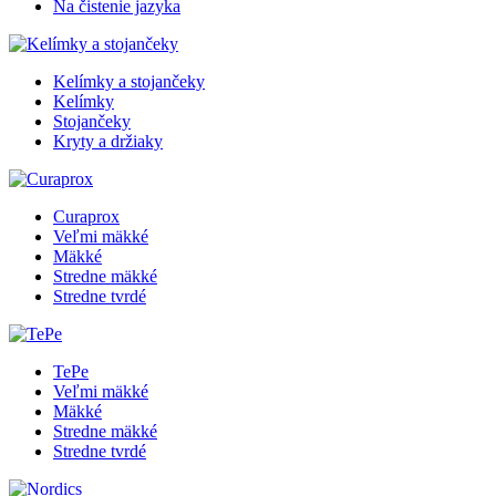
Na čistenie jazyka
Kelímky a stojančeky
Kelímky
Stojančeky
Kryty a držiaky
Curaprox
Veľmi mäkké
Mäkké
Stredne mäkké
Stredne tvrdé
TePe
Veľmi mäkké
Mäkké
Stredne mäkké
Stredne tvrdé