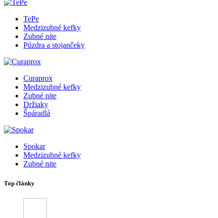
TePe
Medzizubné kefky
Zubné nite
Púzdra a stojančeky
Curaprox
Medzizubné kefky
Zubné nite
Držiaky
Špáradlá
Spokar
Medzizubné kefky
Zubné nite
Top články