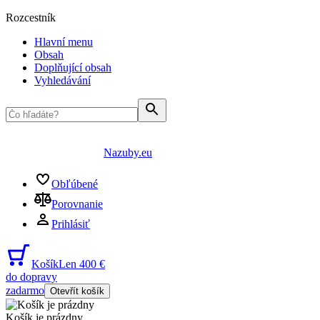
Rozcestník
Hlavní menu
Obsah
Doplňující obsah
Vyhledávání
Nazuby.eu
Obľúbené
Porovnanie
Prihlásiť
Košík
Len 400 €
do dopravy
zadarmo
Otevřít košík
Košík je prázdny
...