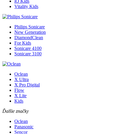
iO Kids
Vitality Kids
Philips Sonicare
New Generation
DiamondClean
For Kids
Sonicare 4100
Sonicare 3100
Oclean
X Ultra
X Pro Digital
Flow
X Lite
Kids
Ďalšie značky
Oclean
Panasonic
Sencor