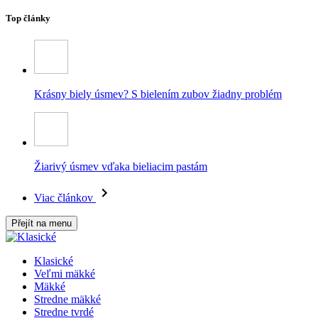
Top články
Krásny biely úsmev? S bielením zubov žiadny problém
Žiarivý úsmev vďaka bieliacim pastám
Viac článkov
Přejít na menu
Klasické
Veľmi mäkké
Mäkké
Stredne mäkké
Stredne tvrdé