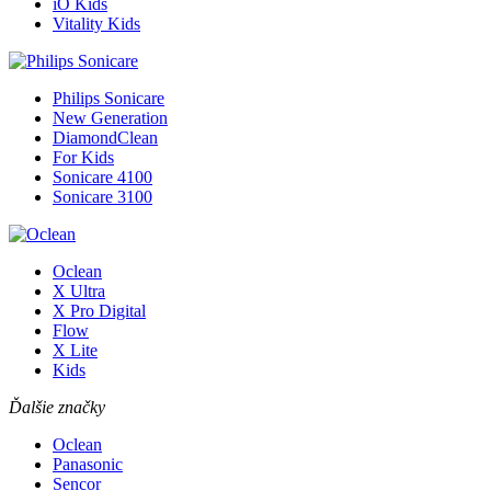
iO Kids
Vitality Kids
Philips Sonicare
New Generation
DiamondClean
For Kids
Sonicare 4100
Sonicare 3100
Oclean
X Ultra
X Pro Digital
Flow
X Lite
Kids
Ďalšie značky
Oclean
Panasonic
Sencor