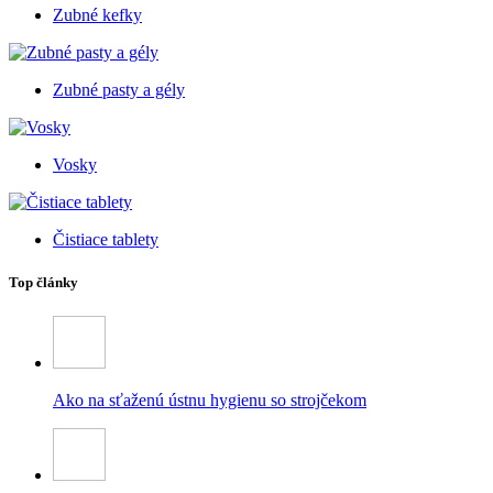
Zubné kefky
Zubné pasty a gély
Vosky
Čistiace tablety
Top články
Ako na sťaženú ústnu hygienu so strojčekom