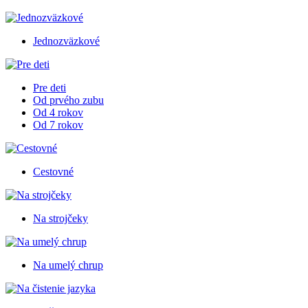
Jednozväzkové
Pre deti
Od prvého zubu
Od 4 rokov
Od 7 rokov
Cestovné
Na strojčeky
Na umelý chrup