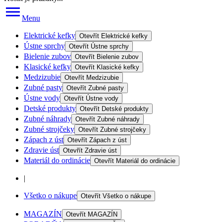
Menu
Elektrické kefky
Otevřít
Elektrické kefky
Ústne sprchy
Otevřít
Ústne sprchy
Bielenie zubov
Otevřít
Bielenie zubov
Klasické kefky
Otevřít
Klasické kefky
Medzizubie
Otevřít
Medzizubie
Zubné pasty
Otevřít
Zubné pasty
Ústne vody
Otevřít
Ústne vody
Detské produkty
Otevřít
Detské produkty
Zubné náhrady
Otevřít
Zubné náhrady
Zubné strojčeky
Otevřít
Zubné strojčeky
Zápach z úst
Otevřít
Zápach z úst
Zdravie úst
Otevřít
Zdravie úst
Materiál do ordinácie
Otevřít
Materiál do ordinácie
|
Všetko o nákupe
Otevřít
Všetko o nákupe
MAGAZÍN
Otevřít
MAGAZÍN