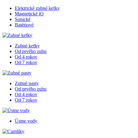
Elektrické zubné kefky
Magnetické iO
Sonické
Batériové
Zubné kefky
Od prvého zubu
Od 4 rokov
Od 7 rokov
Zubné pasty
Od prvého zubu
Od 4 rokov
Od 7 rokov
Ústne vody