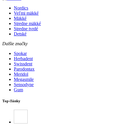
Nordics
Veľmi mäkké
Mäkké
Stredne mäkké
Stredne tvrdé
Detské
Dalšie značky
Spokar
Herbadent
Swissdent
Parodontax
Meridol
Megasmile
Sensodyne
Gum
Top články