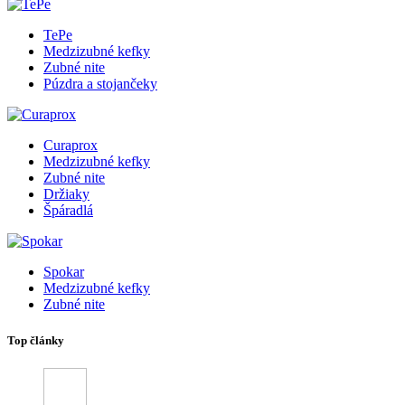
TePe
Medzizubné kefky
Zubné nite
Púzdra a stojančeky
Curaprox
Medzizubné kefky
Zubné nite
Držiaky
Špáradlá
Spokar
Medzizubné kefky
Zubné nite
Top články