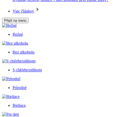
Viac článkov
Přejít na menu
Bežné
Bez alkoholu
S chlórhexidínom
Prírodné
Bieliace