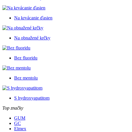
Na krvácanie ďasien
Na obnažené krčky
Bez fluoridu
Bez mentolu
S hydroxyapatitom
Top značky
GUM
GC
Elmex