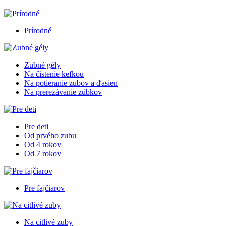
Prírodné
Zubné gély
Na čistenie kefkou
Na potieranie zubov a ďasien
Na prerezávanie zúbkov
Pre deti
Od prvého zubu
Od 4 rokov
Od 7 rokov
Pre fajčiarov
Na citlivé zuby