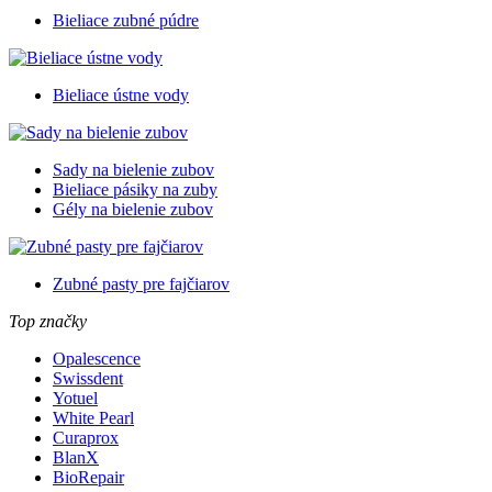
Bieliace zubné púdre
Bieliace ústne vody
Sady na bielenie zubov
Bieliace pásiky na zuby
Gély na bielenie zubov
Zubné pasty pre fajčiarov
Top značky
Opalescence
Swissdent
Yotuel
White Pearl
Curaprox
BlanX
BioRepair