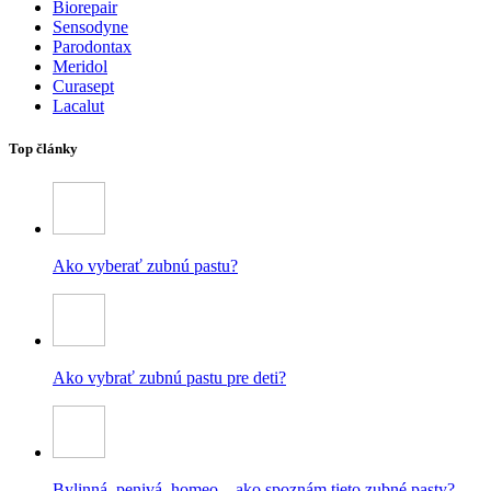
Biorepair
Sensodyne
Parodontax
Meridol
Curasept
Lacalut
Top články
Ako vyberať zubnú pastu?
Ako vybrať zubnú pastu pre deti?
Bylinná, penivá, homeo – ako spoznám tieto zubné pasty?