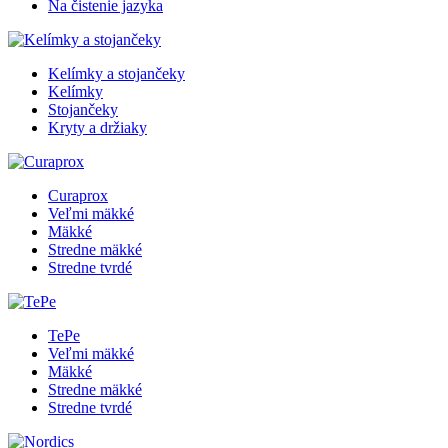
Na čistenie jazyka
Kelímky a stojančeky
Kelímky
Stojančeky
Kryty a držiaky
Curaprox
Veľmi mäkké
Mäkké
Stredne mäkké
Stredne tvrdé
TePe
Veľmi mäkké
Mäkké
Stredne mäkké
Stredne tvrdé