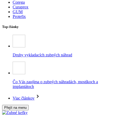
Corega
Curaprox
GUM
Protefix
Top články
Druhy vykladacích zubných náhrad
Čo Vás zaujíma o zubných náhradách, mostíkoch a
implantátoch
Viac článkov
Přejít na menu