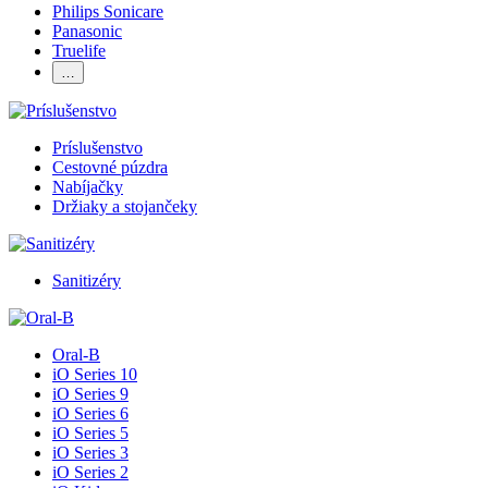
Philips Sonicare
Panasonic
Truelife
…
Príslušenstvo
Cestovné púzdra
Nabíjačky
Držiaky a stojančeky
Sanitizéry
Oral-B
iO Series 10
iO Series 9
iO Series 6
iO Series 5
iO Series 3
iO Series 2