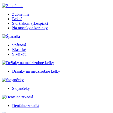
Zubné nite
Bežné
S držiakom (flosspick)
Na mostíky a korunky
Špáradlá
Klasické
S kefkou
Držiaky na medzizubné kefky
Stojančeky
Dentálne zrkadlá