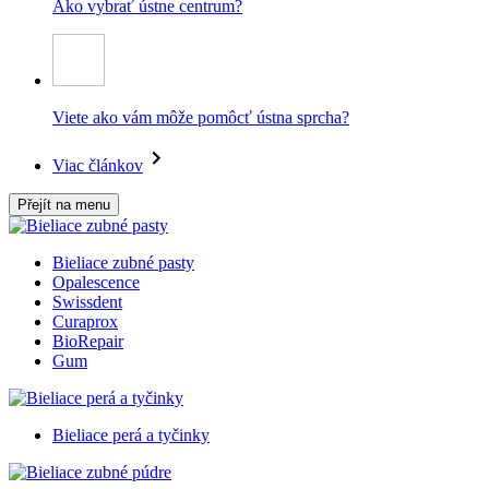
Ako vybrať ústne centrum?
Viete ako vám môže pomôcť ústna sprcha?
Viac článkov
Přejít na menu
Bieliace zubné pasty
Opalescence
Swissdent
Curaprox
BioRepair
Gum
Bieliace perá a tyčinky