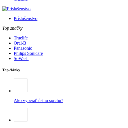
Príslušenstvo
Top značky
Truelife
Oral-B
Panasonic
Philips Sonicare
SoWash
Top články
Ako vyberať ústnu sprchu?