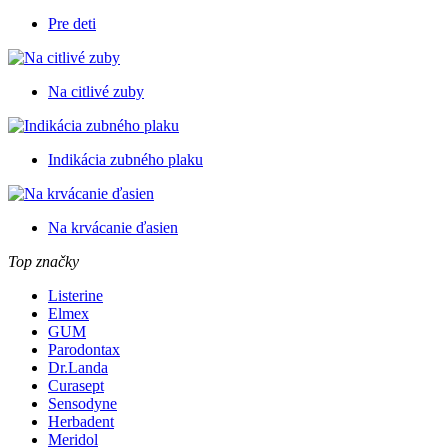
Pre deti
Na citlivé zuby
Indikácia zubného plaku
Na krvácanie ďasien
Top značky
Listerine
Elmex
GUM
Parodontax
Dr.Landa
Curasept
Sensodyne
Herbadent
Meridol