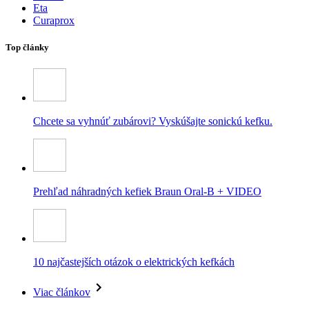
Eta
Curaprox
Top články
Chcete sa vyhnúť zubárovi? Vyskúšajte sonickú kefku.
Prehľad náhradných kefiek Braun Oral-B + VIDEO
10 najčastejších otázok o elektrických kefkách
Viac článkov