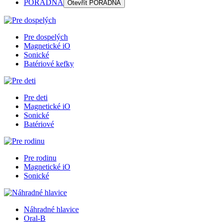
PORADŇA
Otevřít
PORADŇA
Pre dospelých
Magnetické iO
Sonické
Batériové kefky
Pre deti
Magnetické iO
Sonické
Batériové
Pre rodinu
Magnetické iO
Sonické
Náhradné hlavice
Oral-B