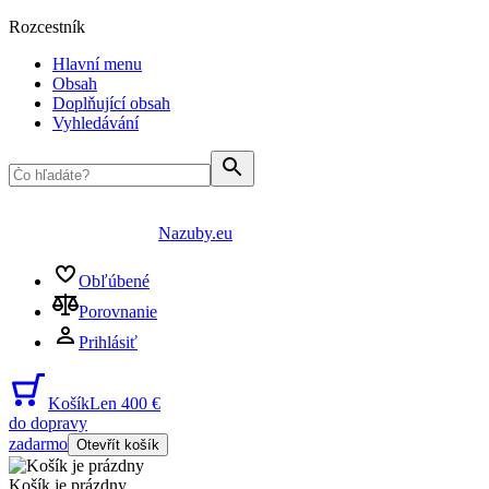
Rozcestník
Hlavní menu
Obsah
Doplňující obsah
Vyhledávání
Nazuby.eu
Obľúbené
Porovnanie
Prihlásiť
Košík
Len 400 €
do dopravy
zadarmo
Otevřít košík
Košík je prázdny
...