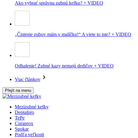
Ako vybrať správnu zubnú kefku? + VIDEO
„Čistenie zubov mám v malíčku!“ A viete to iste? + VIDEO
Odhalenie! Zubné kazy nemajú dedičov + VIDEO
Viac článkov
Přejít na menu
Mezizubné kefky
Dentalpro
TePe
Curaprox
Spokar
Podľa veľkosti