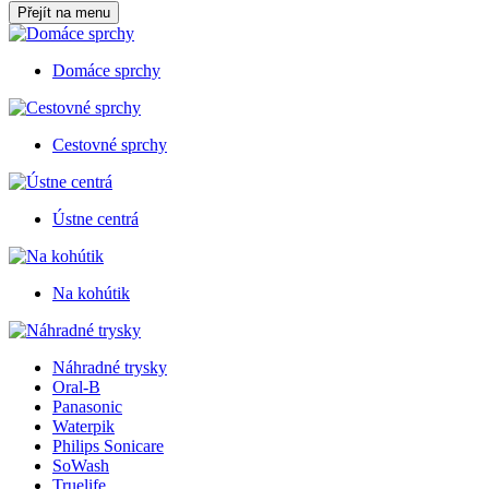
Přejít na menu
Domáce sprchy
Cestovné sprchy
Ústne centrá
Na kohútik
Náhradné trysky
Oral-B
Panasonic
Waterpik
Philips Sonicare
SoWash
Truelife