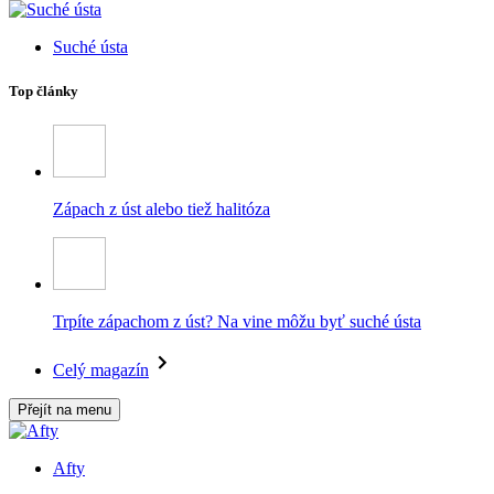
Suché ústa
Top články
Zápach z úst alebo tiež halitóza
Trpíte zápachom z úst? Na vine môžu byť suché ústa
Celý magazín
Přejít na menu
Afty