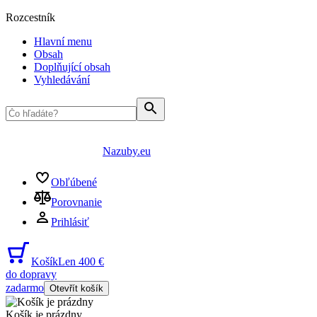
Rozcestník
Hlavní menu
Obsah
Doplňující obsah
Vyhledávání
Nazuby.eu
Obľúbené
Porovnanie
Prihlásiť
Košík
Len 400 €
do dopravy
zadarmo
Otevřít košík
Košík je prázdny
...