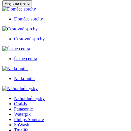
Přejít na menu
Domáce sprchy
Cestovné sprchy
Ústne centrá
Na kohútik
Náhradné trysky
Oral-B
Panasonic
Waterpik
Philips Sonicare
SoWash
Truelife