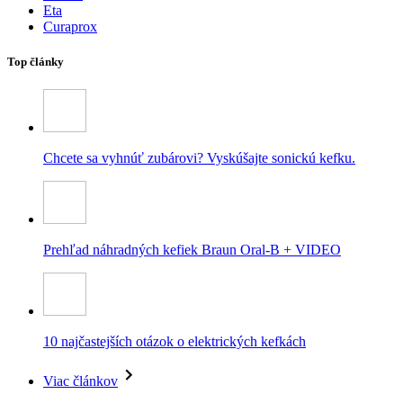
Eta
Curaprox
Top články
Chcete sa vyhnúť zubárovi? Vyskúšajte sonickú kefku.
Prehľad náhradných kefiek Braun Oral-B + VIDEO
10 najčastejších otázok o elektrických kefkách
Viac článkov