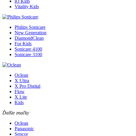
iO Kids
Vitality Kids
Philips Sonicare
New Generation
DiamondClean
For Kids
Sonicare 4100
Sonicare 3100
Oclean
X Ultra
X Pro Digital
Flow
X Lite
Kids
Ďalšie značky
Oclean
Panasonic
Sencor