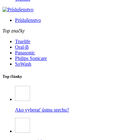
Príslušenstvo
Top značky
Truelife
Oral-B
Panasonic
Philips Sonicare
SoWash
Top články
Ako vyberať ústnu sprchu?