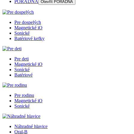
PORADŇA
Otevřít
PORADŇA
Pre dospelých
Magnetické iO
Sonické
Batériové kefky
Pre deti
Magnetické iO
Sonické
Batériové
Pre rodinu
Magnetické iO
Sonické
Náhradné hlavice
Oral-B