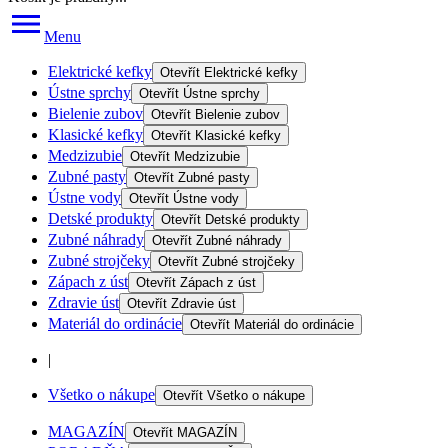
Menu
Elektrické kefky
Otevřít
Elektrické kefky
Ústne sprchy
Otevřít
Ústne sprchy
Bielenie zubov
Otevřít
Bielenie zubov
Klasické kefky
Otevřít
Klasické kefky
Medzizubie
Otevřít
Medzizubie
Zubné pasty
Otevřít
Zubné pasty
Ústne vody
Otevřít
Ústne vody
Detské produkty
Otevřít
Detské produkty
Zubné náhrady
Otevřít
Zubné náhrady
Zubné strojčeky
Otevřít
Zubné strojčeky
Zápach z úst
Otevřít
Zápach z úst
Zdravie úst
Otevřít
Zdravie úst
Materiál do ordinácie
Otevřít
Materiál do ordinácie
|
Všetko o nákupe
Otevřít
Všetko o nákupe
MAGAZÍN
Otevřít
MAGAZÍN