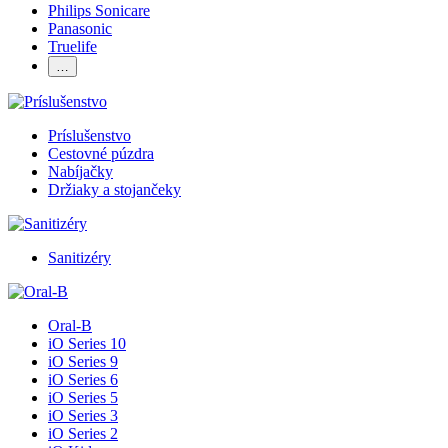
Philips Sonicare
Panasonic
Truelife
…
Príslušenstvo
Cestovné púzdra
Nabíjačky
Držiaky a stojančeky
Sanitizéry
Oral-B
iO Series 10
iO Series 9
iO Series 6
iO Series 5
iO Series 3
iO Series 2