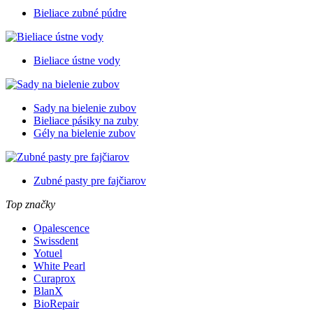
Bieliace zubné púdre
Bieliace ústne vody
Sady na bielenie zubov
Bieliace pásiky na zuby
Gély na bielenie zubov
Zubné pasty pre fajčiarov
Top značky
Opalescence
Swissdent
Yotuel
White Pearl
Curaprox
BlanX
BioRepair