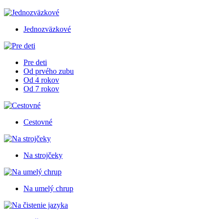
Jednozväzkové
Pre deti
Od prvého zubu
Od 4 rokov
Od 7 rokov
Cestovné
Na strojčeky
Na umelý chrup