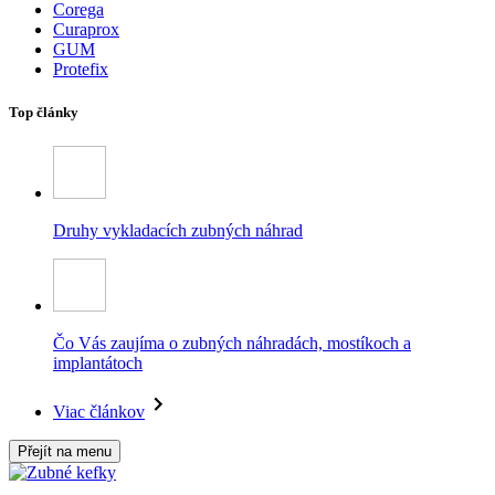
Corega
Curaprox
GUM
Protefix
Top články
Druhy vykladacích zubných náhrad
Čo Vás zaujíma o zubných náhradách, mostíkoch a
implantátoch
Viac článkov
Přejít na menu