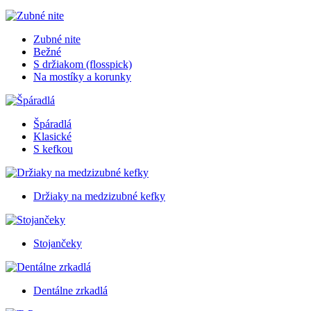
Zubné nite
Bežné
S držiakom (flosspick)
Na mostíky a korunky
Špáradlá
Klasické
S kefkou
Držiaky na medzizubné kefky
Stojančeky
Dentálne zrkadlá