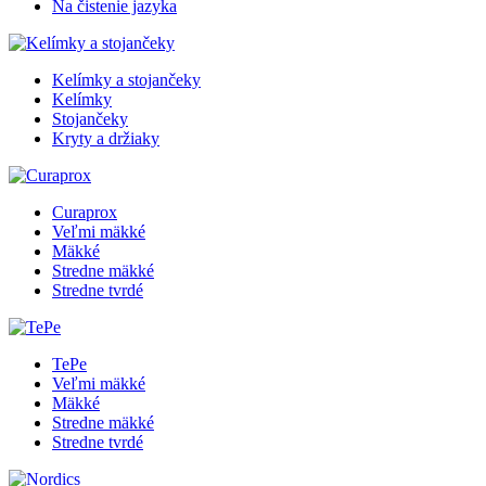
Na čistenie jazyka
Kelímky a stojančeky
Kelímky
Stojančeky
Kryty a držiaky
Curaprox
Veľmi mäkké
Mäkké
Stredne mäkké
Stredne tvrdé
TePe
Veľmi mäkké
Mäkké
Stredne mäkké
Stredne tvrdé