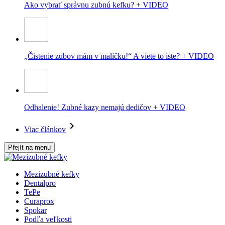
Ako vybrať správnu zubnú kefku? + VIDEO
„Čistenie zubov mám v malíčku!“ A viete to iste? + VIDEO
Odhalenie! Zubné kazy nemajú dedičov + VIDEO
Viac článkov
Přejít na menu
Mezizubné kefky
Dentalpro
TePe
Curaprox
Spokar
Podľa veľkosti