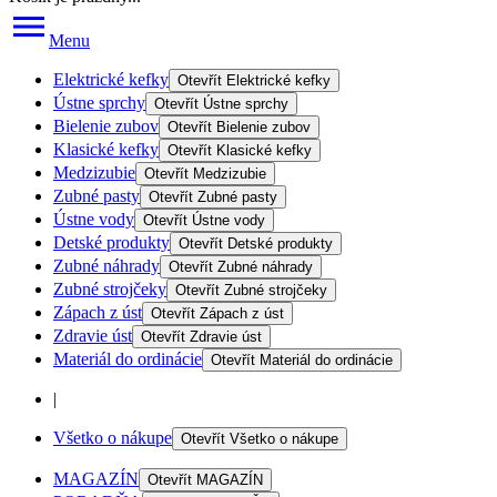
Menu
Elektrické kefky
Otevřít
Elektrické kefky
Ústne sprchy
Otevřít
Ústne sprchy
Bielenie zubov
Otevřít
Bielenie zubov
Klasické kefky
Otevřít
Klasické kefky
Medzizubie
Otevřít
Medzizubie
Zubné pasty
Otevřít
Zubné pasty
Ústne vody
Otevřít
Ústne vody
Detské produkty
Otevřít
Detské produkty
Zubné náhrady
Otevřít
Zubné náhrady
Zubné strojčeky
Otevřít
Zubné strojčeky
Zápach z úst
Otevřít
Zápach z úst
Zdravie úst
Otevřít
Zdravie úst
Materiál do ordinácie
Otevřít
Materiál do ordinácie
|
Všetko o nákupe
Otevřít
Všetko o nákupe
MAGAZÍN
Otevřít
MAGAZÍN