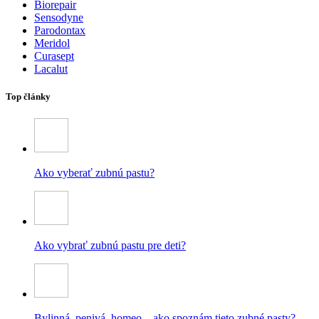
Biorepair
Sensodyne
Parodontax
Meridol
Curasept
Lacalut
Top články
Ako vyberať zubnú pastu?
Ako vybrať zubnú pastu pre deti?
Bylinná, penivá, homeo – ako spoznám tieto zubné pasty?