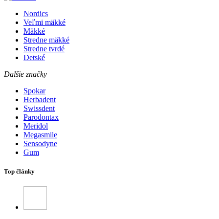
Nordics
Veľmi mäkké
Mäkké
Stredne mäkké
Stredne tvrdé
Detské
Dalšie značky
Spokar
Herbadent
Swissdent
Parodontax
Meridol
Megasmile
Sensodyne
Gum
Top články