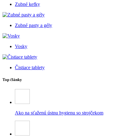
Zubné kefky
Zubné pasty a gély
Vosky
Čistiace tablety
Top články
Ako na sťaženú ústnu hygienu so strojčekom