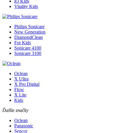
iO Kids
Vitality Kids
Philips Sonicare
New Generation
DiamondClean
For Kids
Sonicare 4100
Sonicare 3100
Oclean
X Ultra
X Pro Digital
Flow
X Lite
Kids
Ďalšie značky
Oclean
Panasonic
Sencor