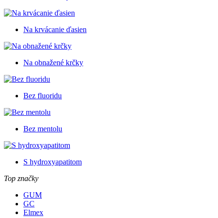
Na krvácanie ďasien
Na obnažené krčky
Bez fluoridu
Bez mentolu
S hydroxyapatitom
Top značky
GUM
GC
Elmex