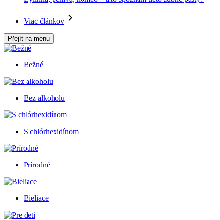
Viac článkov
Přejít na menu
Bežné
Bez alkoholu
S chlórhexidínom
Prírodné
Bieliace