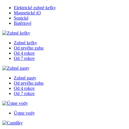
Elektrické zubné kefky
Magnetické iO
Sonické
Batériové
Zubné kefky
Od prvého zubu
Od 4 rokov
Od 7 rokov
Zubné pasty
Od prvého zubu
Od 4 rokov
Od 7 rokov
Ústne vody