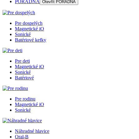
PORADŇA
Otevřít
PORADŇA
Pre dospelých
Magnetické iO
Sonické
Batériové kefky
Pre deti
Magnetické iO
Sonické
Batériové
Pre rodinu
Magnetické iO
Sonické
Náhradné hlavice
Oral-B