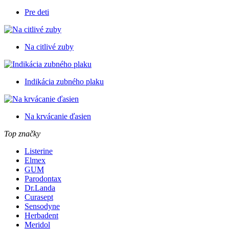
Pre deti
Na citlivé zuby
Indikácia zubného plaku
Na krvácanie ďasien
Top značky
Listerine
Elmex
GUM
Parodontax
Dr.Landa
Curasept
Sensodyne
Herbadent
Meridol