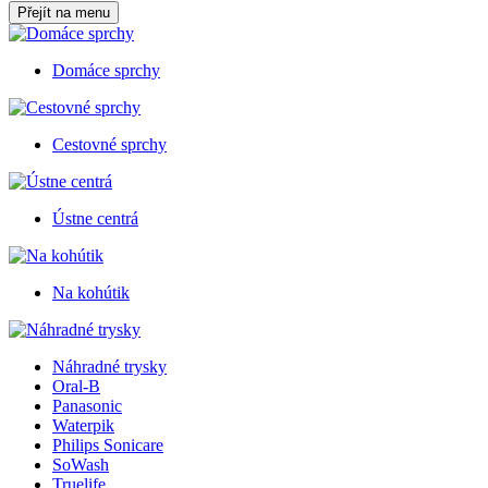
Přejít na menu
Domáce sprchy
Cestovné sprchy
Ústne centrá
Na kohútik
Náhradné trysky
Oral-B
Panasonic
Waterpik
Philips Sonicare
SoWash
Truelife