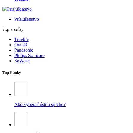
Príslušenstvo
Top značky
Truelife
Oral-B
Panasonic
Philips Sonicare
SoWash
Top články
Ako vyberať ústnu sprchu?