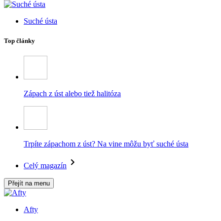
Suché ústa
Top články
Zápach z úst alebo tiež halitóza
Trpíte zápachom z úst? Na vine môžu byť suché ústa
Celý magazín
Přejít na menu
Afty