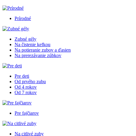
Prírodné
Zubné gély
Na čistenie kefkou
Na potieranie zubov a ďasien
Na prerezávanie zúbkov
Pre deti
Od prvého zubu
Od 4 rokov
Od 7 rokov
Pre fajčiarov
Na citlivé zuby