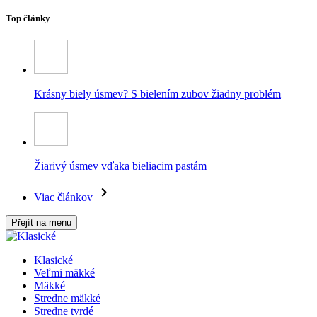
Top články
Krásny biely úsmev? S bielením zubov žiadny problém
Žiarivý úsmev vďaka bieliacim pastám
Viac článkov
Přejít na menu
Klasické
Veľmi mäkké
Mäkké
Stredne mäkké
Stredne tvrdé