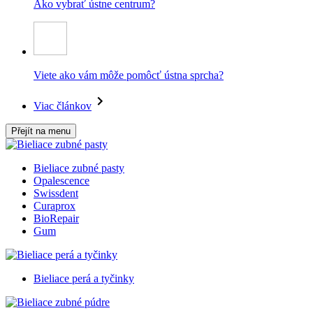
Ako vybrať ústne centrum?
Viete ako vám môže pomôcť ústna sprcha?
Viac článkov
Přejít na menu
Bieliace zubné pasty
Opalescence
Swissdent
Curaprox
BioRepair
Gum
Bieliace perá a tyčinky