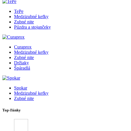
TePe
Medzizubné kefky
Zubné nite
Púzdra a stojančeky
Curaprox
Medzizubné kefky
Zubné nite
Držiaky
Špáradlá
Spokar
Medzizubné kefky
Zubné nite
Top články