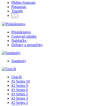
Philips Sonicare
Panasonic
Truelife
…
Príslušenstvo
Cestovné púzdra
Nabíjačky
Držiaky a stojančeky
Sanitizéry
Oral-B
iO Series 10
iO Series 9
iO Series 6
iO Series 5
iO Series 3
iO Series 2