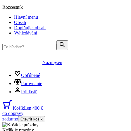
Rozcestník
Hlavní menu
Obsah
Doplňující obsah
Vyhledávání
Nazuby.eu
Obľúbené
Porovnanie
Prihlásiť
Košík
Len 400 €
do dopravy
zadarmo
Otevřít košík
Košík je prázdny
...