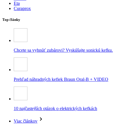
Eta
Curaprox
Top články
Chcete sa vyhnúť zubárovi? Vyskúšajte sonickú kefku.
Prehľad náhradných kefiek Braun Oral-B + VIDEO
10 najčastejších otázok o elektrických kefkách
Viac článkov