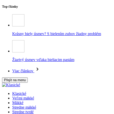
Top články
Krásny biely úsmev? S bielením zubov žiadny problém
Žiarivý úsmev vďaka bieliacim pastám
Viac článkov
Přejít na menu
Klasické
Veľmi mäkké
Mäkké
Stredne mäkké
Stredne tvrdé