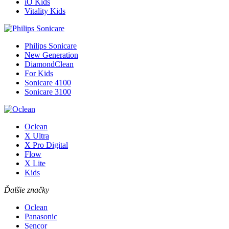
iO Kids
Vitality Kids
Philips Sonicare
New Generation
DiamondClean
For Kids
Sonicare 4100
Sonicare 3100
Oclean
X Ultra
X Pro Digital
Flow
X Lite
Kids
Ďalšie značky
Oclean
Panasonic
Sencor