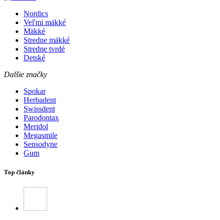
Nordics
Veľmi mäkké
Mäkké
Stredne mäkké
Stredne tvrdé
Detské
Dalšie značky
Spokar
Herbadent
Swissdent
Parodontax
Meridol
Megasmile
Sensodyne
Gum
Top články