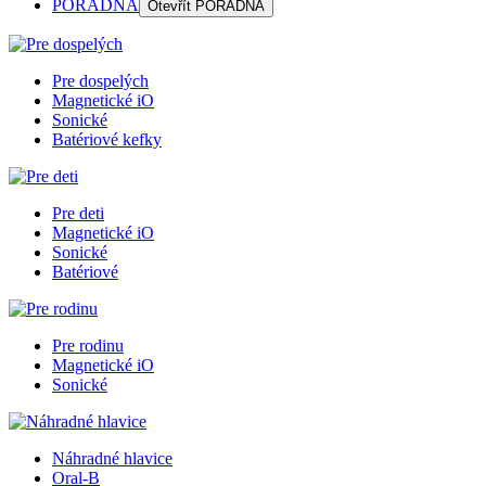
PORADŇA
Otevřít
PORADŇA
Pre dospelých
Magnetické iO
Sonické
Batériové kefky
Pre deti
Magnetické iO
Sonické
Batériové
Pre rodinu
Magnetické iO
Sonické
Náhradné hlavice
Oral-B