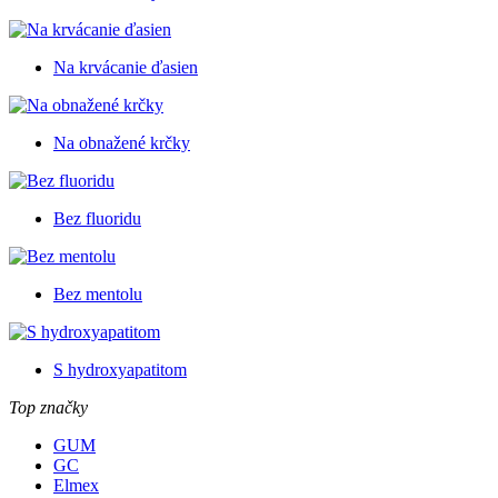
Na krvácanie ďasien
Na obnažené krčky
Bez fluoridu
Bez mentolu
S hydroxyapatitom
Top značky
GUM
GC
Elmex