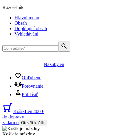
Rozcestník
Hlavní menu
Obsah
Doplňující obsah
Vyhledávání
Nazuby.eu
Obľúbené
Porovnanie
Prihlásiť
Košík
Len 400 €
do dopravy
zadarmo
Otevřít košík
Košík je prázdny
...