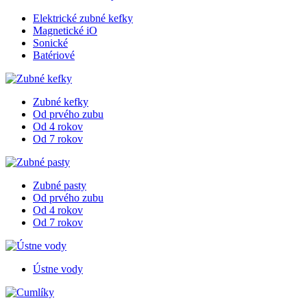
Elektrické zubné kefky
Magnetické iO
Sonické
Batériové
Zubné kefky
Od prvého zubu
Od 4 rokov
Od 7 rokov
Zubné pasty
Od prvého zubu
Od 4 rokov
Od 7 rokov
Ústne vody