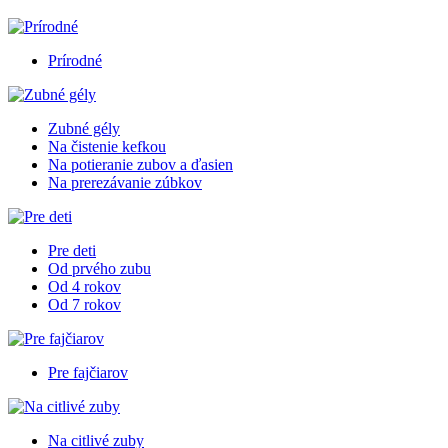
Prírodné
Zubné gély
Na čistenie kefkou
Na potieranie zubov a ďasien
Na prerezávanie zúbkov
Pre deti
Od prvého zubu
Od 4 rokov
Od 7 rokov
Pre fajčiarov
Na citlivé zuby