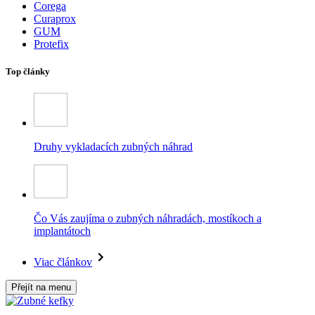
Corega
Curaprox
GUM
Protefix
Top články
Druhy vykladacích zubných náhrad
Čo Vás zaujíma o zubných náhradách, mostíkoch a
implantátoch
Viac článkov
Přejít na menu