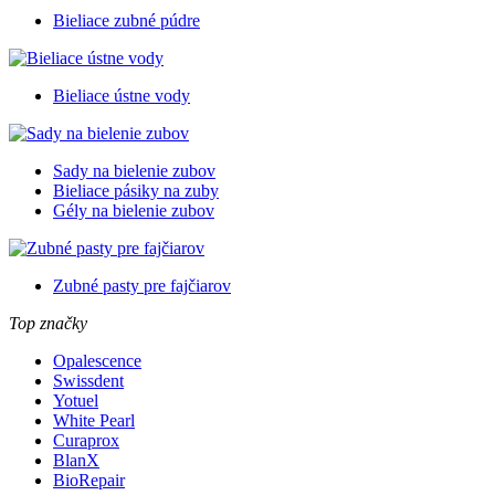
Bieliace zubné púdre
Bieliace ústne vody
Sady na bielenie zubov
Bieliace pásiky na zuby
Gély na bielenie zubov
Zubné pasty pre fajčiarov
Top značky
Opalescence
Swissdent
Yotuel
White Pearl
Curaprox
BlanX
BioRepair