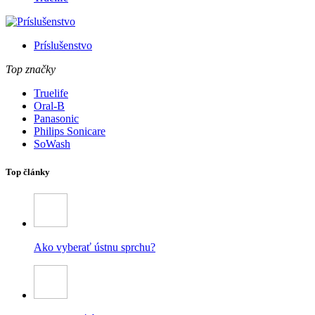
Príslušenstvo
Top značky
Truelife
Oral-B
Panasonic
Philips Sonicare
SoWash
Top články
Ako vyberať ústnu sprchu?