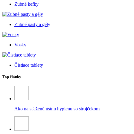
Zubné kefky
Zubné pasty a gély
Vosky
Čistiace tablety
Top články
Ako na sťaženú ústnu hygienu so strojčekom