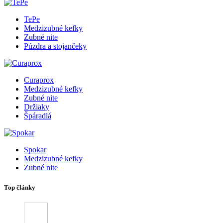
TePe
Medzizubné kefky
Zubné nite
Púzdra a stojančeky
Curaprox
Medzizubné kefky
Zubné nite
Držiaky
Špáradlá
Spokar
Medzizubné kefky
Zubné nite
Top články