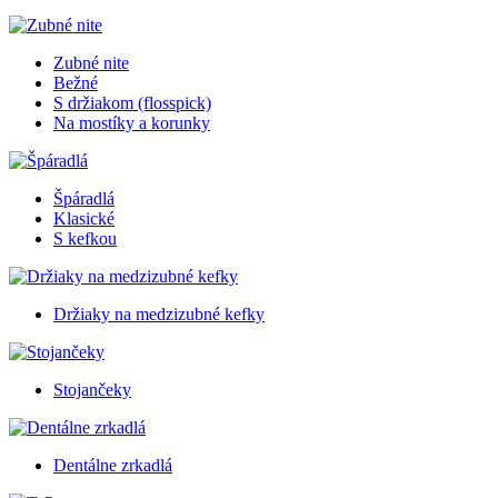
Zubné nite
Bežné
S držiakom (flosspick)
Na mostíky a korunky
Špáradlá
Klasické
S kefkou
Držiaky na medzizubné kefky
Stojančeky
Dentálne zrkadlá