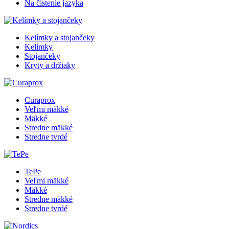
Na čistenie jazyka
Kelímky a stojančeky
Kelímky
Stojančeky
Kryty a držiaky
Curaprox
Veľmi mäkké
Mäkké
Stredne mäkké
Stredne tvrdé
TePe
Veľmi mäkké
Mäkké
Stredne mäkké
Stredne tvrdé