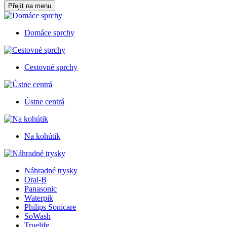
Přejít na menu
Domáce sprchy
Cestovné sprchy
Ústne centrá
Na kohútik
Náhradné trysky
Oral-B
Panasonic
Waterpik
Philips Sonicare
SoWash
Truelife