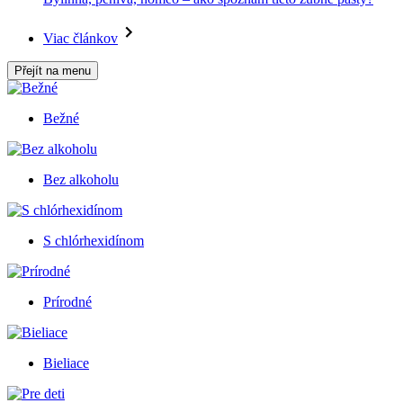
Viac článkov
Přejít na menu
Bežné
Bez alkoholu
S chlórhexidínom
Prírodné
Bieliace