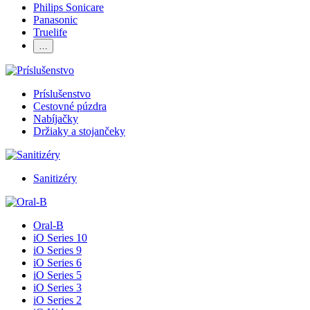
Philips Sonicare
Panasonic
Truelife
…
Príslušenstvo
Cestovné púzdra
Nabíjačky
Držiaky a stojančeky
Sanitizéry
Oral-B
iO Series 10
iO Series 9
iO Series 6
iO Series 5
iO Series 3
iO Series 2