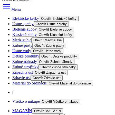
Menu
Elektrické kefky
Otevřít
Elektrické kefky
Ústne sprchy
Otevřít
Ústne sprchy
Bielenie zubov
Otevřít
Bielenie zubov
Klasické kefky
Otevřít
Klasické kefky
Medzizubie
Otevřít
Medzizubie
Zubné pasty
Otevřít
Zubné pasty
Ústne vody
Otevřít
Ústne vody
Detské produkty
Otevřít
Detské produkty
Zubné náhrady
Otevřít
Zubné náhrady
Zubné strojčeky
Otevřít
Zubné strojčeky
Zápach z úst
Otevřít
Zápach z úst
Zdravie úst
Otevřít
Zdravie úst
Materiál do ordinácie
Otevřít
Materiál do ordinácie
|
Všetko o nákupe
Otevřít
Všetko o nákupe
MAGAZÍN
Otevřít
MAGAZÍN