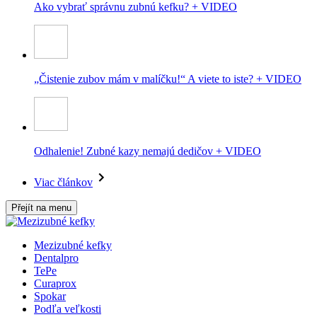
Ako vybrať správnu zubnú kefku? + VIDEO
„Čistenie zubov mám v malíčku!“ A viete to iste? + VIDEO
Odhalenie! Zubné kazy nemajú dedičov + VIDEO
Viac článkov
Přejít na menu
Mezizubné kefky
Dentalpro
TePe
Curaprox
Spokar
Podľa veľkosti