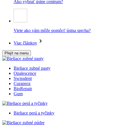
Ako vybrať ústne centrum?
Viete ako vám môže pomôcť ústna sprcha?
Viac článkov
Přejít na menu
Bieliace zubné pasty
Opalescence
Swissdent
Curaprox
BioRepair
Gum
Bieliace perá a tyčinky