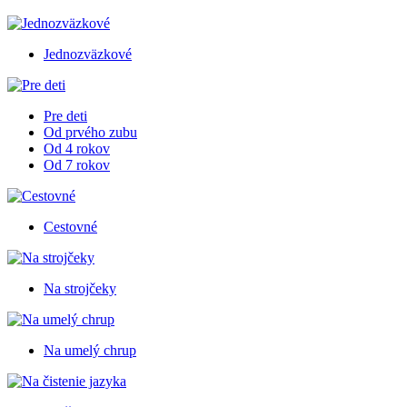
Jednozväzkové
Pre deti
Od prvého zubu
Od 4 rokov
Od 7 rokov
Cestovné
Na strojčeky
Na umelý chrup