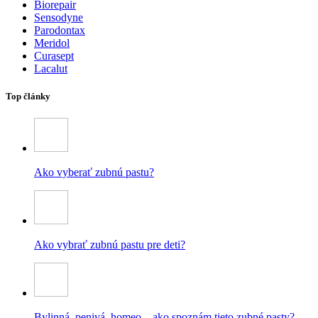
Biorepair
Sensodyne
Parodontax
Meridol
Curasept
Lacalut
Top články
Ako vyberať zubnú pastu?
Ako vybrať zubnú pastu pre deti?
Bylinná, penivá, homeo – ako spoznám tieto zubné pasty?