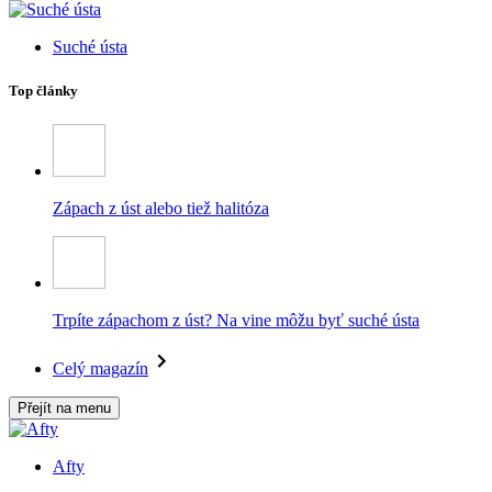
Suché ústa
Top články
Zápach z úst alebo tiež halitóza
Trpíte zápachom z úst? Na vine môžu byť suché ústa
Celý magazín
Přejít na menu
Afty