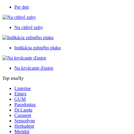
Pre deti
Na citlivé zuby
Indikácia zubného plaku
Na krvácanie ďasien
Top značky
Listerine
Elmex
GUM
Parodontax
Dr.Landa
Curasept
Sensodyne
Herbadent
Meridol