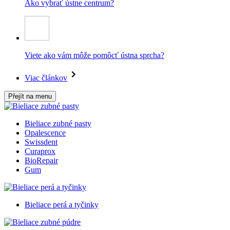
Ako vybrať ústne centrum?
Viete ako vám môže pomôcť ústna sprcha?
Viac článkov
Přejít na menu
Bieliace zubné pasty
Opalescence
Swissdent
Curaprox
BioRepair
Gum
Bieliace perá a tyčinky