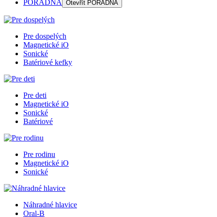
PORADŇA
Otevřít
PORADŇA
Pre dospelých
Magnetické iO
Sonické
Batériové kefky
Pre deti
Magnetické iO
Sonické
Batériové
Pre rodinu
Magnetické iO
Sonické
Náhradné hlavice
Oral-B