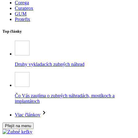
Corega
Curaprox
GUM
Protefix
Top články
Druhy vykladacích zubných náhrad
Čo Vás zaujíma o zubných náhradách, mostíkoch a
implantátoch
Viac článkov
Přejít na menu