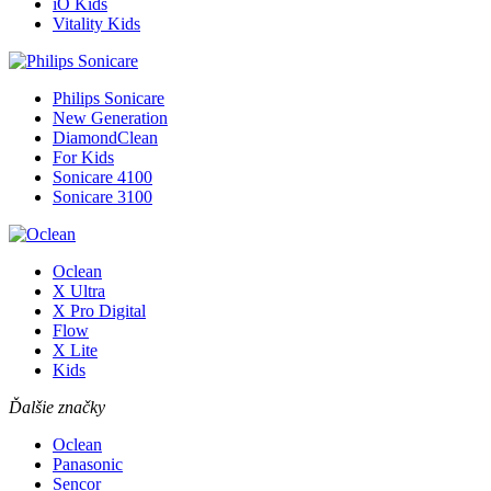
iO Kids
Vitality Kids
Philips Sonicare
New Generation
DiamondClean
For Kids
Sonicare 4100
Sonicare 3100
Oclean
X Ultra
X Pro Digital
Flow
X Lite
Kids
Ďalšie značky
Oclean
Panasonic
Sencor