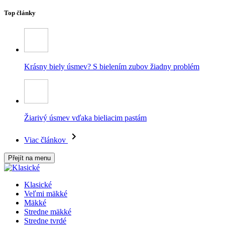
Top články
Krásny biely úsmev? S bielením zubov žiadny problém
Žiarivý úsmev vďaka bieliacim pastám
Viac článkov
Přejít na menu
Klasické
Veľmi mäkké
Mäkké
Stredne mäkké
Stredne tvrdé