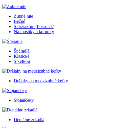
Zubné nite
Bežné
S držiakom (flosspick)
Na mostíky a korunky
Špáradlá
Klasické
S kefkou
Držiaky na medzizubné kefky
Stojančeky
Dentálne zrkadlá