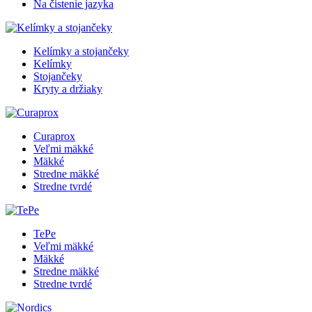
Na čistenie jazyka
Kelímky a stojančeky
Kelímky
Stojančeky
Kryty a držiaky
Curaprox
Veľmi mäkké
Mäkké
Stredne mäkké
Stredne tvrdé
TePe
Veľmi mäkké
Mäkké
Stredne mäkké
Stredne tvrdé