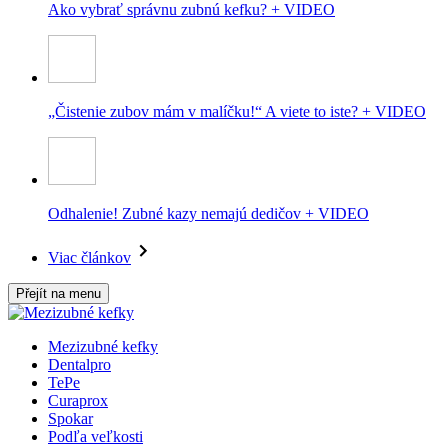
Ako vybrať správnu zubnú kefku? + VIDEO
„Čistenie zubov mám v malíčku!“ A viete to iste? + VIDEO
Odhalenie! Zubné kazy nemajú dedičov + VIDEO
Viac článkov
Přejít na menu
Mezizubné kefky
Dentalpro
TePe
Curaprox
Spokar
Podľa veľkosti