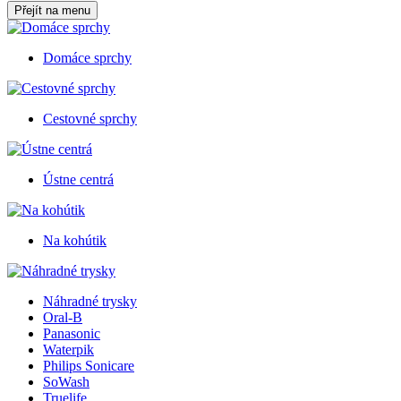
Přejít na menu
Domáce sprchy
Cestovné sprchy
Ústne centrá
Na kohútik
Náhradné trysky
Oral-B
Panasonic
Waterpik
Philips Sonicare
SoWash
Truelife