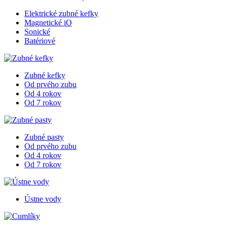
Elektrické zubné kefky
Magnetické iO
Sonické
Batériové
Zubné kefky
Od prvého zubu
Od 4 rokov
Od 7 rokov
Zubné pasty
Od prvého zubu
Od 4 rokov
Od 7 rokov
Ústne vody