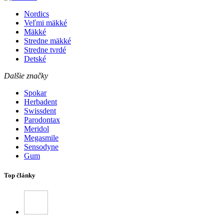
Nordics
Veľmi mäkké
Mäkké
Stredne mäkké
Stredne tvrdé
Detské
Dalšie značky
Spokar
Herbadent
Swissdent
Parodontax
Meridol
Megasmile
Sensodyne
Gum
Top články