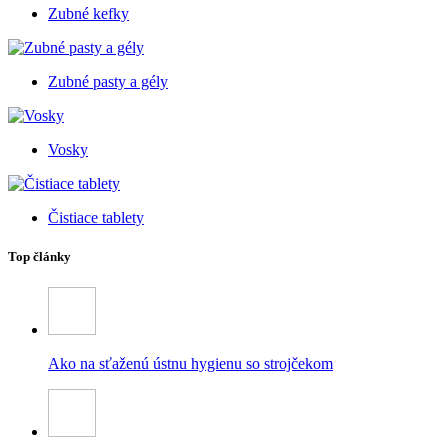
Zubné kefky
Zubné pasty a gély
Vosky
Čistiace tablety
Top články
Ako na sťaženú ústnu hygienu so strojčekom