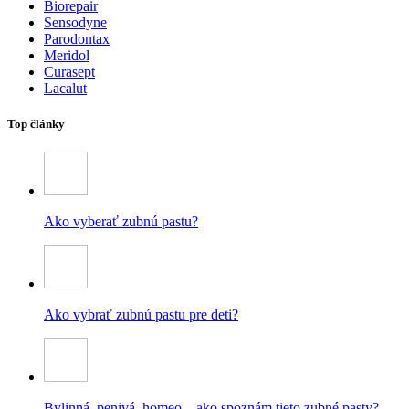
Biorepair
Sensodyne
Parodontax
Meridol
Curasept
Lacalut
Top články
Ako vyberať zubnú pastu?
Ako vybrať zubnú pastu pre deti?
Bylinná, penivá, homeo – ako spoznám tieto zubné pasty?