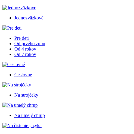
Jednozväzkové
Pre deti
Od prvého zubu
Od 4 rokov
Od 7 rokov
Cestovné
Na strojčeky
Na umelý chrup