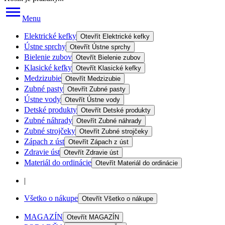
Menu
Elektrické kefky
Otevřít
Elektrické kefky
Ústne sprchy
Otevřít
Ústne sprchy
Bielenie zubov
Otevřít
Bielenie zubov
Klasické kefky
Otevřít
Klasické kefky
Medzizubie
Otevřít
Medzizubie
Zubné pasty
Otevřít
Zubné pasty
Ústne vody
Otevřít
Ústne vody
Detské produkty
Otevřít
Detské produkty
Zubné náhrady
Otevřít
Zubné náhrady
Zubné strojčeky
Otevřít
Zubné strojčeky
Zápach z úst
Otevřít
Zápach z úst
Zdravie úst
Otevřít
Zdravie úst
Materiál do ordinácie
Otevřít
Materiál do ordinácie
|
Všetko o nákupe
Otevřít
Všetko o nákupe
MAGAZÍN
Otevřít
MAGAZÍN