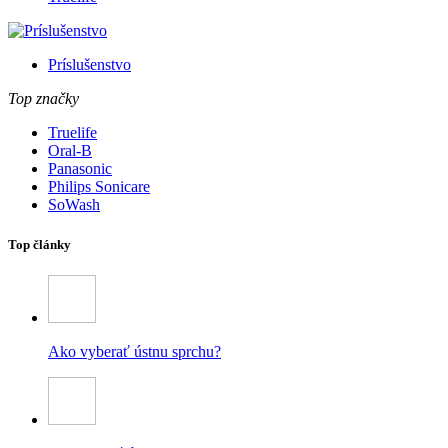
Príslušenstvo
Top značky
Truelife
Oral-B
Panasonic
Philips Sonicare
SoWash
Top články
Ako vyberať ústnu sprchu?