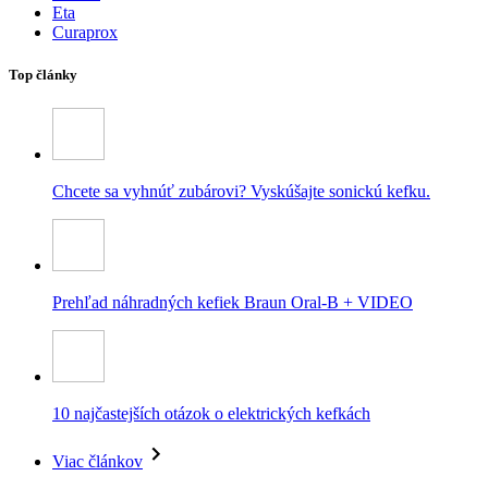
Eta
Curaprox
Top články
Chcete sa vyhnúť zubárovi? Vyskúšajte sonickú kefku.
Prehľad náhradných kefiek Braun Oral-B + VIDEO
10 najčastejších otázok o elektrických kefkách
Viac článkov