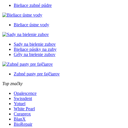
Bieliace zubné púdre
Bieliace ústne vody
Sady na bielenie zubov
Bieliace pásiky na zuby
Gély na bielenie zubov
Zubné pasty pre fajčiarov
Top značky
Opalescence
Swissdent
Yotuel
White Pearl
Curaprox
BlanX
BioRepair