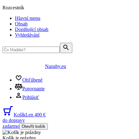
Rozcestník
Hlavní menu
Obsah
Doplňující obsah
Vyhledávání
Nazuby.eu
Obľúbené
Porovnanie
Prihlásiť
Košík
Len 400 €
do dopravy
zadarmo
Otevřít košík
Košík je prázdny
...