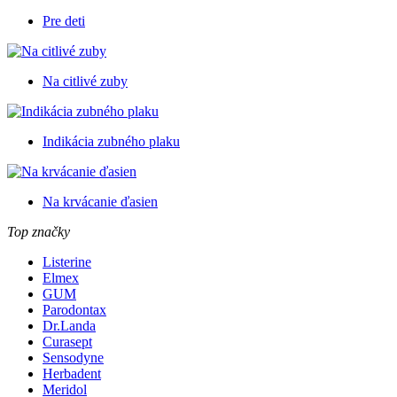
Pre deti
Na citlivé zuby
Indikácia zubného plaku
Na krvácanie ďasien
Top značky
Listerine
Elmex
GUM
Parodontax
Dr.Landa
Curasept
Sensodyne
Herbadent
Meridol