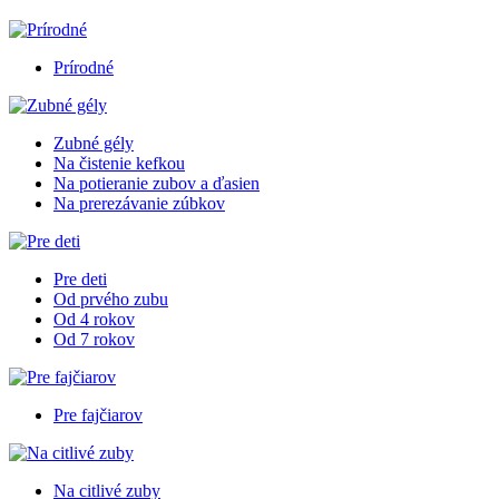
Prírodné
Zubné gély
Na čistenie kefkou
Na potieranie zubov a ďasien
Na prerezávanie zúbkov
Pre deti
Od prvého zubu
Od 4 rokov
Od 7 rokov
Pre fajčiarov
Na citlivé zuby