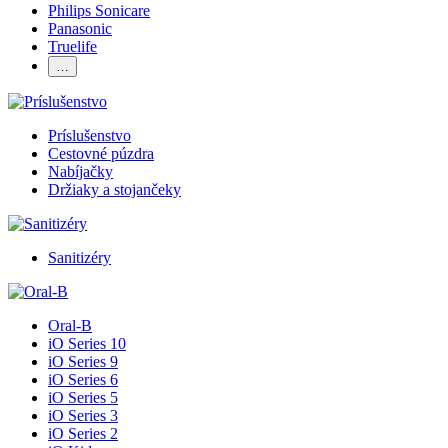
Philips Sonicare
Panasonic
Truelife
…
Príslušenstvo
Cestovné púzdra
Nabíjačky
Držiaky a stojančeky
Sanitizéry
Oral-B
iO Series 10
iO Series 9
iO Series 6
iO Series 5
iO Series 3
iO Series 2