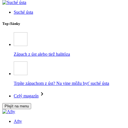
Suché ústa
Top články
Zápach z úst alebo tiež halitóza
Trpíte zápachom z úst? Na vine môžu byť suché ústa
Celý magazín
Přejít na menu
Afty