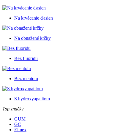
Na krvácanie ďasien
Na obnažené krčky
Bez fluoridu
Bez mentolu
S hydroxyapatitom
Top značky
GUM
GC
Elmex