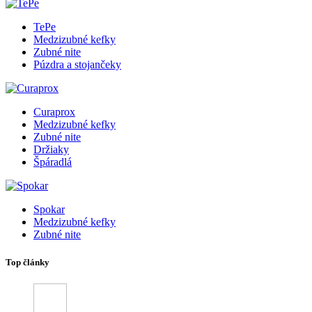
TePe
Medzizubné kefky
Zubné nite
Púzdra a stojančeky
Curaprox
Medzizubné kefky
Zubné nite
Držiaky
Špáradlá
Spokar
Medzizubné kefky
Zubné nite
Top články