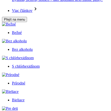
Viac článkov
Přejít na menu
Bežné
Bez alkoholu
S chlórhexidínom
Prírodné
Bieliace