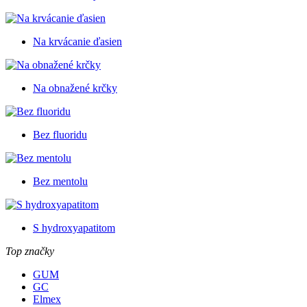
Na krvácanie ďasien
Na obnažené krčky
Bez fluoridu
Bez mentolu
S hydroxyapatitom
Top značky
GUM
GC
Elmex