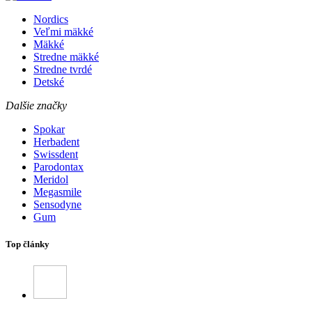
Nordics
Veľmi mäkké
Mäkké
Stredne mäkké
Stredne tvrdé
Detské
Dalšie značky
Spokar
Herbadent
Swissdent
Parodontax
Meridol
Megasmile
Sensodyne
Gum
Top články