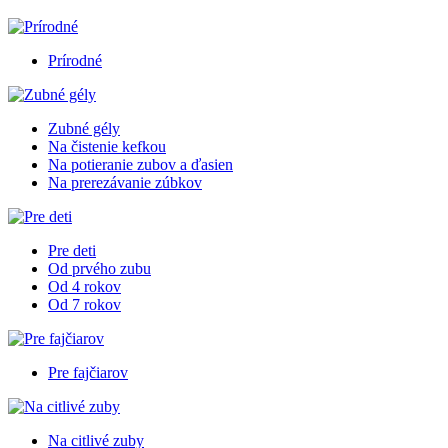
Prírodné
Zubné gély
Na čistenie kefkou
Na potieranie zubov a ďasien
Na prerezávanie zúbkov
Pre deti
Od prvého zubu
Od 4 rokov
Od 7 rokov
Pre fajčiarov
Na citlivé zuby