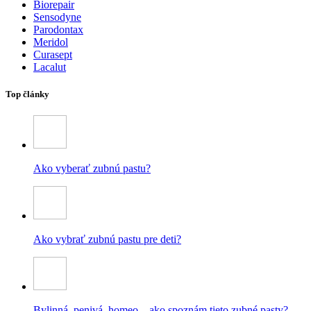
Biorepair
Sensodyne
Parodontax
Meridol
Curasept
Lacalut
Top články
Ako vyberať zubnú pastu?
Ako vybrať zubnú pastu pre deti?
Bylinná, penivá, homeo – ako spoznám tieto zubné pasty?