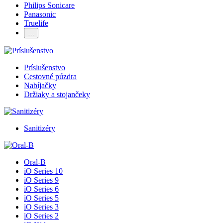
Philips Sonicare
Panasonic
Truelife
…
Príslušenstvo
Cestovné púzdra
Nabíjačky
Držiaky a stojančeky
Sanitizéry
Oral-B
iO Series 10
iO Series 9
iO Series 6
iO Series 5
iO Series 3
iO Series 2