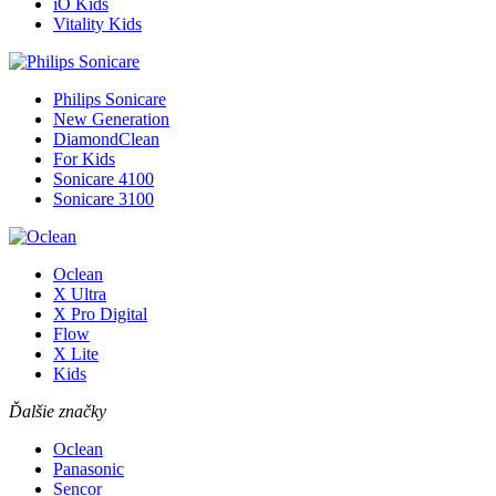
iO Kids
Vitality Kids
Philips Sonicare
New Generation
DiamondClean
For Kids
Sonicare 4100
Sonicare 3100
Oclean
X Ultra
X Pro Digital
Flow
X Lite
Kids
Ďalšie značky
Oclean
Panasonic
Sencor