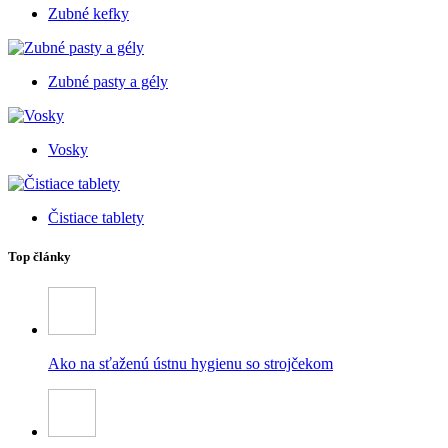
Zubné kefky
Zubné pasty a gély
Vosky
Čistiace tablety
Top články
Ako na sťaženú ústnu hygienu so strojčekom