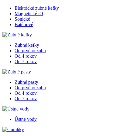
Elektrické zubné kefky
Magnetické iO
Sonické
Batériové
Zubné kefky
Od prvého zubu
Od 4 rokov
Od 7 rokov
Zubné pasty
Od prvého zubu
Od 4 rokov
Od 7 rokov
Ústne vody