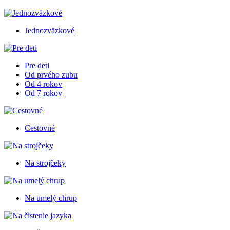
Jednozväzkové
Pre deti
Od prvého zubu
Od 4 rokov
Od 7 rokov
Cestovné
Na strojčeky
Na umelý chrup