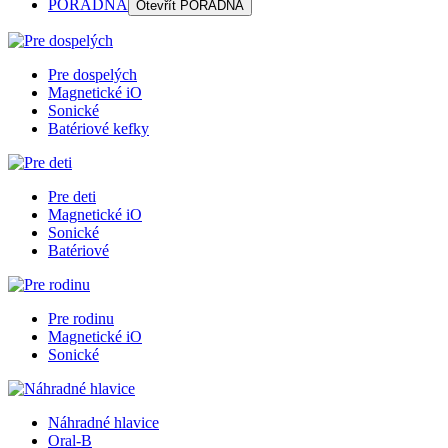
PORADŇA
Otevřít
PORADŇA
Pre dospelých
Magnetické iO
Sonické
Batériové kefky
Pre deti
Magnetické iO
Sonické
Batériové
Pre rodinu
Magnetické iO
Sonické
Náhradné hlavice
Oral-B