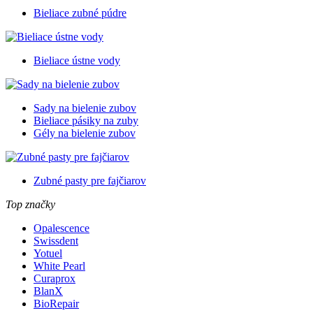
Bieliace zubné púdre
Bieliace ústne vody
Sady na bielenie zubov
Bieliace pásiky na zuby
Gély na bielenie zubov
Zubné pasty pre fajčiarov
Top značky
Opalescence
Swissdent
Yotuel
White Pearl
Curaprox
BlanX
BioRepair