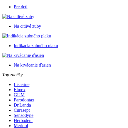
Pre deti
Na citlivé zuby
Indikácia zubného plaku
Na krvácanie ďasien
Top značky
Listerine
Elmex
GUM
Parodontax
Dr.Landa
Curasept
Sensodyne
Herbadent
Meridol