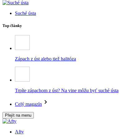
Suché ústa
Top články
Zápach z úst alebo tiež halitóza
Trpíte zápachom z úst? Na vine môžu byť suché ústa
Celý magazín
Přejít na menu
Afty