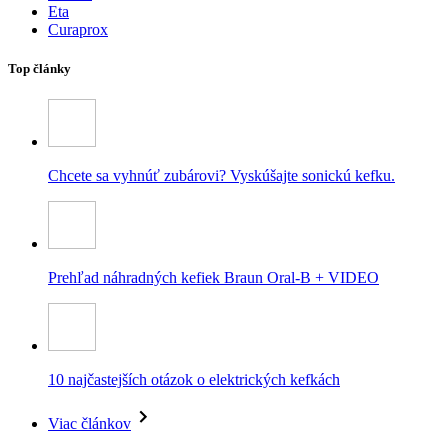
Eta
Curaprox
Top články
Chcete sa vyhnúť zubárovi? Vyskúšajte sonickú kefku.
Prehľad náhradných kefiek Braun Oral-B + VIDEO
10 najčastejších otázok o elektrických kefkách
Viac článkov