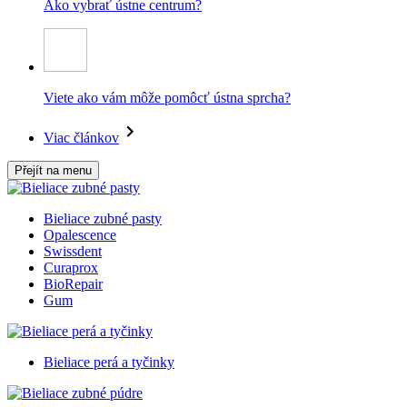
Ako vybrať ústne centrum?
Viete ako vám môže pomôcť ústna sprcha?
Viac článkov
Přejít na menu
Bieliace zubné pasty
Opalescence
Swissdent
Curaprox
BioRepair
Gum
Bieliace perá a tyčinky