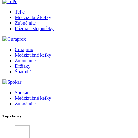
TePe
Medzizubné kefky
Zubné nite
Púzdra a stojančeky
Curaprox
Medzizubné kefky
Zubné nite
Držiaky
Špáradlá
Spokar
Medzizubné kefky
Zubné nite
Top články