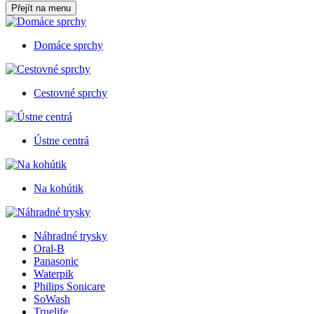
Přejít na menu
Domáce sprchy
Cestovné sprchy
Ústne centrá
Na kohútik
Náhradné trysky
Oral-B
Panasonic
Waterpik
Philips Sonicare
SoWash
Truelife