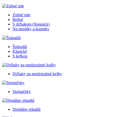
Zubné nite
Bežné
S držiakom (flosspick)
Na mostíky a korunky
Špáradlá
Klasické
S kefkou
Držiaky na medzizubné kefky
Stojančeky
Dentálne zrkadlá