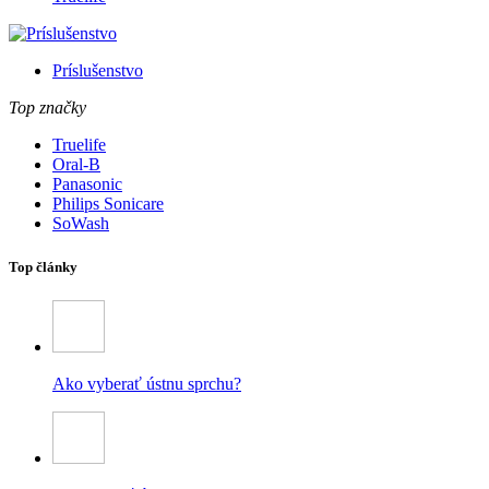
Príslušenstvo
Top značky
Truelife
Oral-B
Panasonic
Philips Sonicare
SoWash
Top články
Ako vyberať ústnu sprchu?