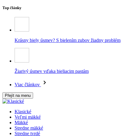
Top články
Krásny biely úsmev? S bielením zubov žiadny problém
Žiarivý úsmev vďaka bieliacim pastám
Viac článkov
Přejít na menu
Klasické
Veľmi mäkké
Mäkké
Stredne mäkké
Stredne tvrdé