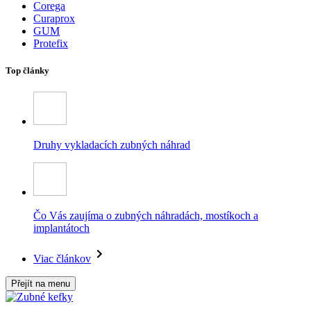
Corega
Curaprox
GUM
Protefix
Top články
Druhy vykladacích zubných náhrad
Čo Vás zaujíma o zubných náhradách, mostíkoch a
implantátoch
Viac článkov
Přejít na menu