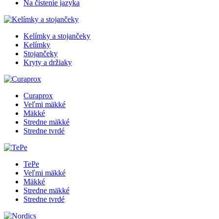
Na čistenie jazyka
Kelímky a stojančeky
Kelímky
Stojančeky
Kryty a držiaky
Curaprox
Veľmi mäkké
Mäkké
Stredne mäkké
Stredne tvrdé
TePe
Veľmi mäkké
Mäkké
Stredne mäkké
Stredne tvrdé