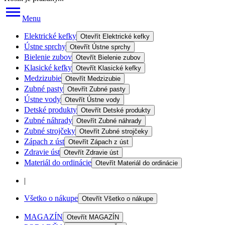
Menu
Elektrické kefky
Otevřít
Elektrické kefky
Ústne sprchy
Otevřít
Ústne sprchy
Bielenie zubov
Otevřít
Bielenie zubov
Klasické kefky
Otevřít
Klasické kefky
Medzizubie
Otevřít
Medzizubie
Zubné pasty
Otevřít
Zubné pasty
Ústne vody
Otevřít
Ústne vody
Detské produkty
Otevřít
Detské produkty
Zubné náhrady
Otevřít
Zubné náhrady
Zubné strojčeky
Otevřít
Zubné strojčeky
Zápach z úst
Otevřít
Zápach z úst
Zdravie úst
Otevřít
Zdravie úst
Materiál do ordinácie
Otevřít
Materiál do ordinácie
|
Všetko o nákupe
Otevřít
Všetko o nákupe
MAGAZÍN
Otevřít
MAGAZÍN