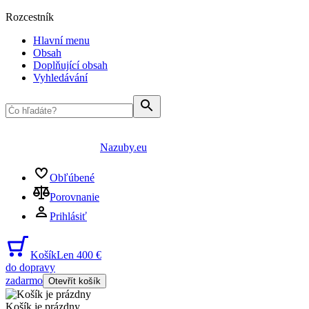
Rozcestník
Hlavní menu
Obsah
Doplňující obsah
Vyhledávání
Nazuby.eu
Obľúbené
Porovnanie
Prihlásiť
Košík
Len 400 €
do dopravy
zadarmo
Otevřít košík
Košík je prázdny
...