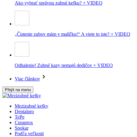
Ako vybrať správnu zubnú kefku? + VIDEO
„Čistenie zubov mám v malíčku!“ A viete to iste? + VIDEO
Odhalenie! Zubné kazy nemajú dedičov + VIDEO
Viac článkov
Přejít na menu
Mezizubné kefky
Dentalpro
TePe
Curaprox
Spokar
Podľa veľkosti