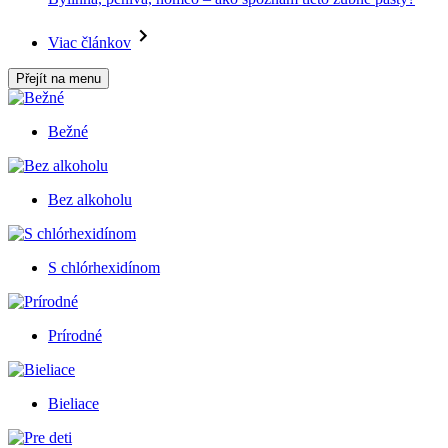
Viac článkov
Přejít na menu
Bežné
Bez alkoholu
S chlórhexidínom
Prírodné
Bieliace