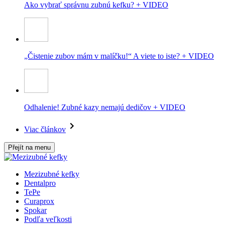
Ako vybrať správnu zubnú kefku? + VIDEO
„Čistenie zubov mám v malíčku!“ A viete to iste? + VIDEO
Odhalenie! Zubné kazy nemajú dedičov + VIDEO
Viac článkov
Přejít na menu
Mezizubné kefky
Dentalpro
TePe
Curaprox
Spokar
Podľa veľkosti