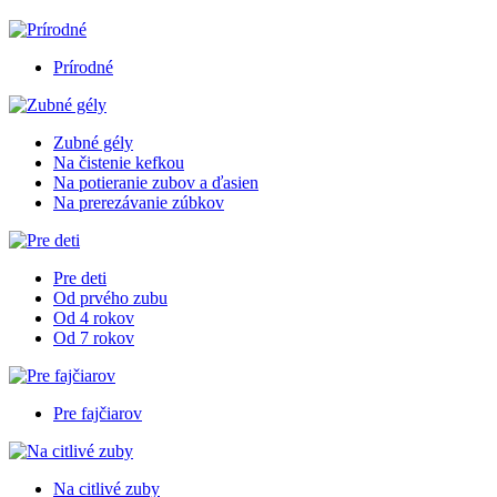
Prírodné
Zubné gély
Na čistenie kefkou
Na potieranie zubov a ďasien
Na prerezávanie zúbkov
Pre deti
Od prvého zubu
Od 4 rokov
Od 7 rokov
Pre fajčiarov
Na citlivé zuby