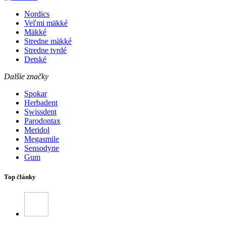
Nordics
Veľmi mäkké
Mäkké
Stredne mäkké
Stredne tvrdé
Detské
Dalšie značky
Spokar
Herbadent
Swissdent
Parodontax
Meridol
Megasmile
Sensodyne
Gum
Top články