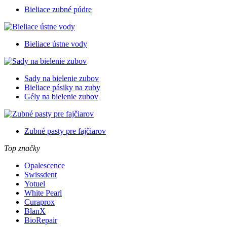
Bieliace zubné púdre
Bieliace ústne vody
Sady na bielenie zubov
Bieliace pásiky na zuby
Gély na bielenie zubov
Zubné pasty pre fajčiarov
Top značky
Opalescence
Swissdent
Yotuel
White Pearl
Curaprox
BlanX
BioRepair