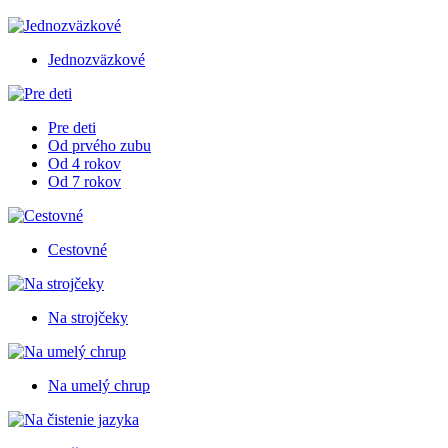
Jednozväzkové
Pre deti
Od prvého zubu
Od 4 rokov
Od 7 rokov
Cestovné
Na strojčeky
Na umelý chrup