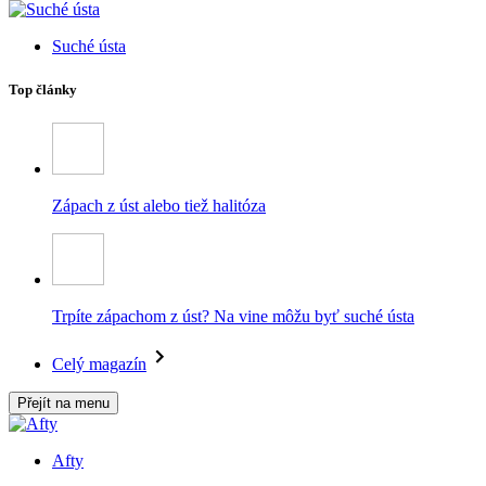
Suché ústa
Top články
Zápach z úst alebo tiež halitóza
Trpíte zápachom z úst? Na vine môžu byť suché ústa
Celý magazín
Přejít na menu
Afty