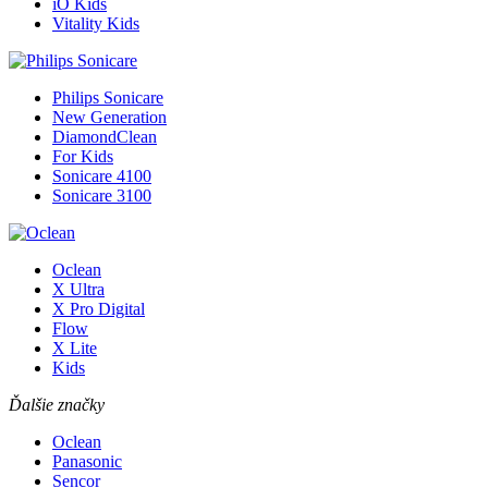
iO Kids
Vitality Kids
Philips Sonicare
New Generation
DiamondClean
For Kids
Sonicare 4100
Sonicare 3100
Oclean
X Ultra
X Pro Digital
Flow
X Lite
Kids
Ďalšie značky
Oclean
Panasonic
Sencor