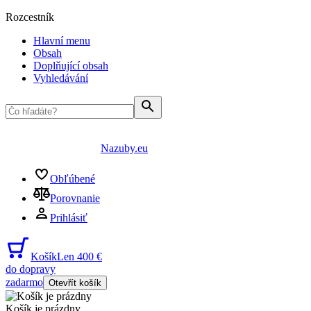
Rozcestník
Hlavní menu
Obsah
Doplňující obsah
Vyhledávání
Nazuby.eu
Obľúbené
Porovnanie
Prihlásiť
Košík
Len 400 €
do dopravy
zadarmo
Otevřít košík
Košík je prázdny
...