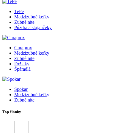
TePe
Medzizubné kefky
Zubné nite
Púzdra a stojančeky
Curaprox
Medzizubné kefky
Zubné nite
Držiaky
Špáradlá
Spokar
Medzizubné kefky
Zubné nite
Top články