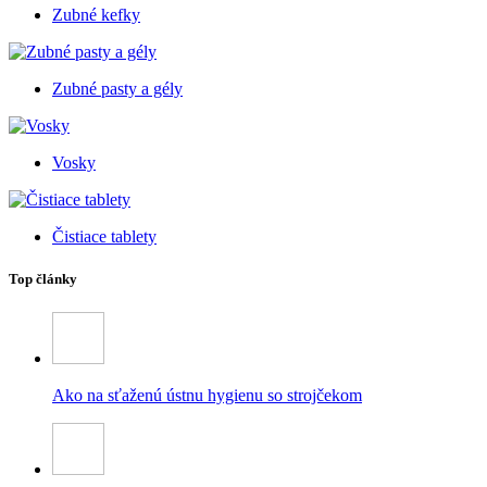
Zubné kefky
Zubné pasty a gély
Vosky
Čistiace tablety
Top články
Ako na sťaženú ústnu hygienu so strojčekom