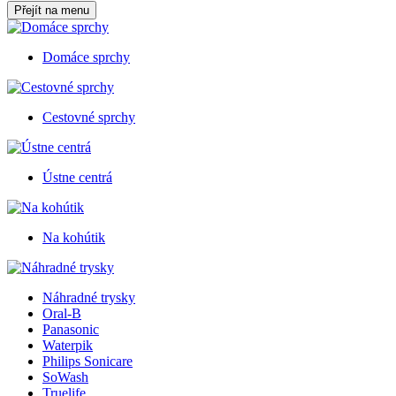
Přejít na menu
Domáce sprchy
Cestovné sprchy
Ústne centrá
Na kohútik
Náhradné trysky
Oral-B
Panasonic
Waterpik
Philips Sonicare
SoWash
Truelife