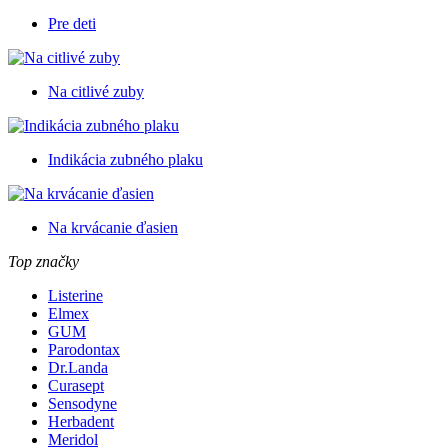
Pre deti
Na citlivé zuby
Indikácia zubného plaku
Na krvácanie ďasien
Top značky
Listerine
Elmex
GUM
Parodontax
Dr.Landa
Curasept
Sensodyne
Herbadent
Meridol