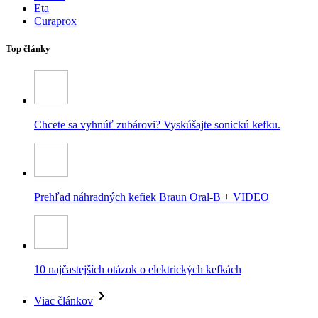
Eta
Curaprox
Top články
Chcete sa vyhnúť zubárovi? Vyskúšajte sonickú kefku.
Prehľad náhradných kefiek Braun Oral-B + VIDEO
10 najčastejších otázok o elektrických kefkách
Viac článkov