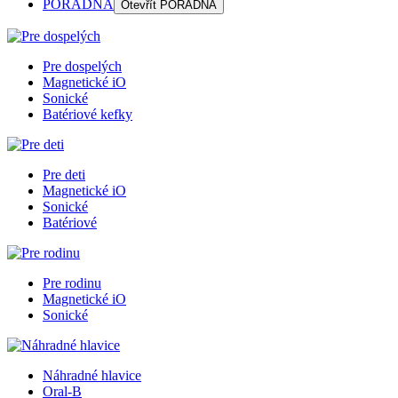
PORADŇA
Otevřít
PORADŇA
Pre dospelých
Magnetické iO
Sonické
Batériové kefky
Pre deti
Magnetické iO
Sonické
Batériové
Pre rodinu
Magnetické iO
Sonické
Náhradné hlavice
Oral-B