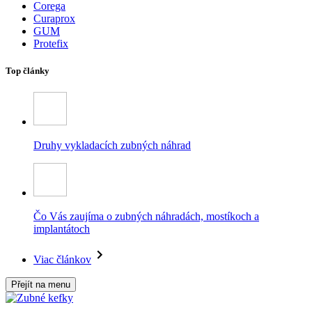
Corega
Curaprox
GUM
Protefix
Top články
Druhy vykladacích zubných náhrad
Čo Vás zaujíma o zubných náhradách, mostíkoch a
implantátoch
Viac článkov
Přejít na menu