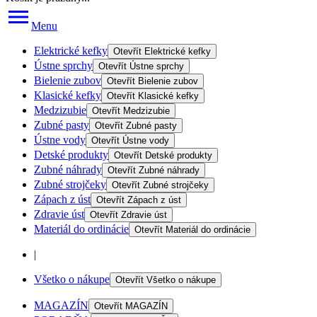
Menu
Elektrické kefky
Otevřít
Elektrické kefky
Ústne sprchy
Otevřít
Ústne sprchy
Bielenie zubov
Otevřít
Bielenie zubov
Klasické kefky
Otevřít
Klasické kefky
Medzizubie
Otevřít
Medzizubie
Zubné pasty
Otevřít
Zubné pasty
Ústne vody
Otevřít
Ústne vody
Detské produkty
Otevřít
Detské produkty
Zubné náhrady
Otevřít
Zubné náhrady
Zubné strojčeky
Otevřít
Zubné strojčeky
Zápach z úst
Otevřít
Zápach z úst
Zdravie úst
Otevřít
Zdravie úst
Materiál do ordinácie
Otevřít
Materiál do ordinácie
|
Všetko o nákupe
Otevřít
Všetko o nákupe
MAGAZÍN
Otevřít
MAGAZÍN