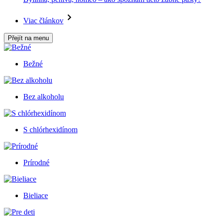
Viac článkov
Přejít na menu
Bežné
Bez alkoholu
S chlórhexidínom
Prírodné
Bieliace