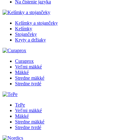
Na čistenie jazyka
Kelímky a stojančeky
Kelímky
Stojančeky
Kryty a držiaky
Curaprox
Veľmi mäkké
Mäkké
Stredne mäkké
Stredne tvrdé
TePe
Veľmi mäkké
Mäkké
Stredne mäkké
Stredne tvrdé