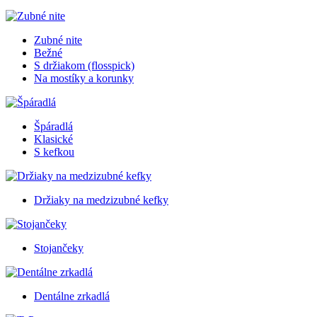
Zubné nite
Bežné
S držiakom (flosspick)
Na mostíky a korunky
Špáradlá
Klasické
S kefkou
Držiaky na medzizubné kefky
Stojančeky
Dentálne zrkadlá