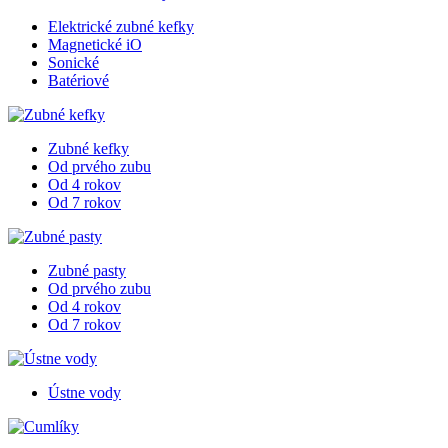
Elektrické zubné kefky
Magnetické iO
Sonické
Batériové
Zubné kefky
Od prvého zubu
Od 4 rokov
Od 7 rokov
Zubné pasty
Od prvého zubu
Od 4 rokov
Od 7 rokov
Ústne vody