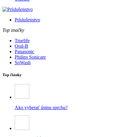
Príslušenstvo
Top značky
Truelife
Oral-B
Panasonic
Philips Sonicare
SoWash
Top články
Ako vyberať ústnu sprchu?