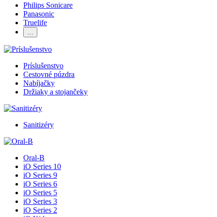
Philips Sonicare
Panasonic
Truelife
…
Príslušenstvo
Cestovné púzdra
Nabíjačky
Držiaky a stojančeky
Sanitizéry
Oral-B
iO Series 10
iO Series 9
iO Series 6
iO Series 5
iO Series 3
iO Series 2