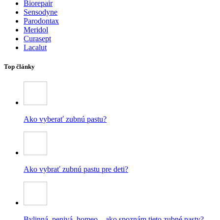
Biorepair
Sensodyne
Parodontax
Meridol
Curasept
Lacalut
Top články
Ako vyberať zubnú pastu?
Ako vybrať zubnú pastu pre deti?
Bylinná, penivá, homeo – ako spoznám tieto zubné pasty?