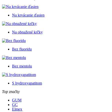
Na krvácanie ďasien
Na obnažené krčky
Bez fluoridu
Bez mentolu
S hydroxyapatitom
Top značky
GUM
GC
Elmex