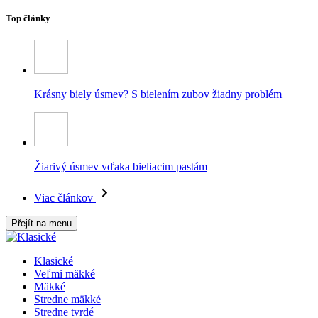
Top články
Krásny biely úsmev? S bielením zubov žiadny problém
Žiarivý úsmev vďaka bieliacim pastám
Viac článkov
Přejít na menu
Klasické
Veľmi mäkké
Mäkké
Stredne mäkké
Stredne tvrdé