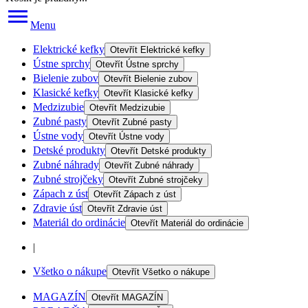
Menu
Elektrické kefky
Otevřít
Elektrické kefky
Ústne sprchy
Otevřít
Ústne sprchy
Bielenie zubov
Otevřít
Bielenie zubov
Klasické kefky
Otevřít
Klasické kefky
Medzizubie
Otevřít
Medzizubie
Zubné pasty
Otevřít
Zubné pasty
Ústne vody
Otevřít
Ústne vody
Detské produkty
Otevřít
Detské produkty
Zubné náhrady
Otevřít
Zubné náhrady
Zubné strojčeky
Otevřít
Zubné strojčeky
Zápach z úst
Otevřít
Zápach z úst
Zdravie úst
Otevřít
Zdravie úst
Materiál do ordinácie
Otevřít
Materiál do ordinácie
|
Všetko o nákupe
Otevřít
Všetko o nákupe
MAGAZÍN
Otevřít
MAGAZÍN