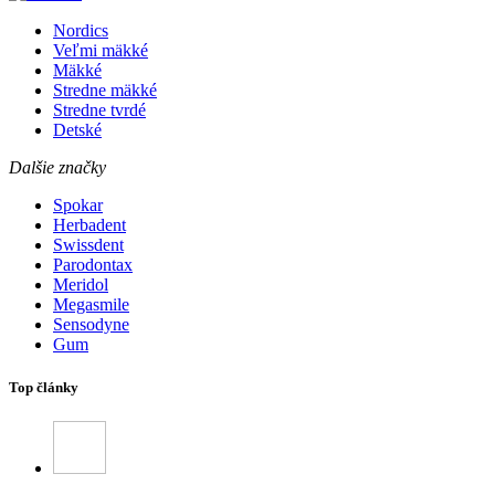
Nordics
Veľmi mäkké
Mäkké
Stredne mäkké
Stredne tvrdé
Detské
Dalšie značky
Spokar
Herbadent
Swissdent
Parodontax
Meridol
Megasmile
Sensodyne
Gum
Top články