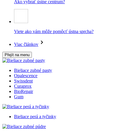
Ako vybrať ústne centrum?
Viete ako vám môže pomôcť ústna sprcha?
Viac článkov
Přejít na menu
Bieliace zubné pasty
Opalescence
Swissdent
Curaprox
BioRepair
Gum
Bieliace perá a tyčinky