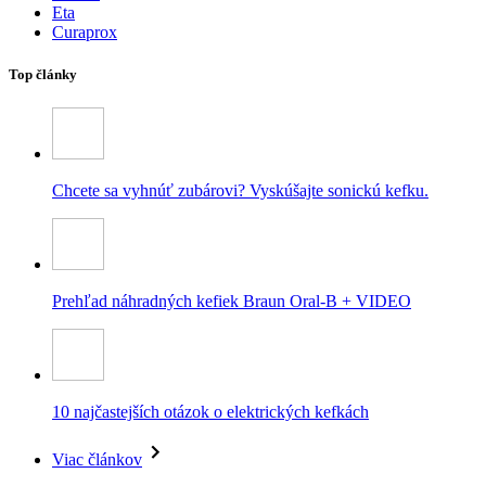
Eta
Curaprox
Top články
Chcete sa vyhnúť zubárovi? Vyskúšajte sonickú kefku.
Prehľad náhradných kefiek Braun Oral-B + VIDEO
10 najčastejších otázok o elektrických kefkách
Viac článkov