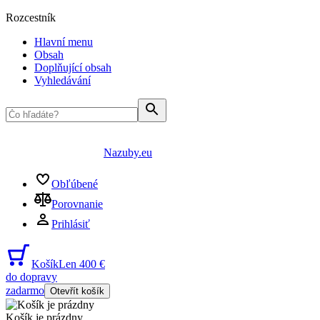
Rozcestník
Hlavní menu
Obsah
Doplňující obsah
Vyhledávání
Nazuby.eu
Obľúbené
Porovnanie
Prihlásiť
Košík
Len 400 €
do dopravy
zadarmo
Otevřít košík
Košík je prázdny
...