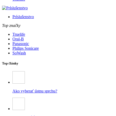
Príslušenstvo
Top značky
Truelife
Oral-B
Panasonic
Philips Sonicare
SoWash
Top články
Ako vyberať ústnu sprchu?