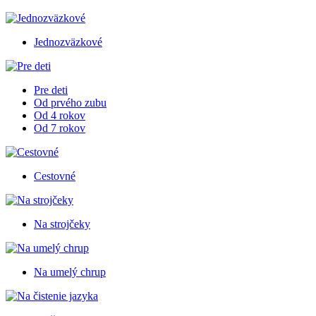
Jednozväzkové
Pre deti
Od prvého zubu
Od 4 rokov
Od 7 rokov
Cestovné
Na strojčeky
Na umelý chrup