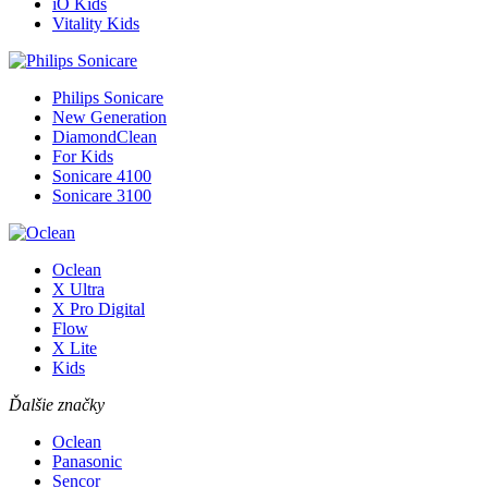
iO Kids
Vitality Kids
Philips Sonicare
New Generation
DiamondClean
For Kids
Sonicare 4100
Sonicare 3100
Oclean
X Ultra
X Pro Digital
Flow
X Lite
Kids
Ďalšie značky
Oclean
Panasonic
Sencor