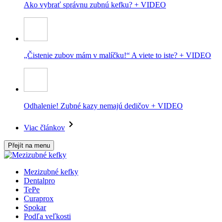
Ako vybrať správnu zubnú kefku? + VIDEO
„Čistenie zubov mám v malíčku!“ A viete to iste? + VIDEO
Odhalenie! Zubné kazy nemajú dedičov + VIDEO
Viac článkov
Přejít na menu
Mezizubné kefky
Dentalpro
TePe
Curaprox
Spokar
Podľa veľkosti