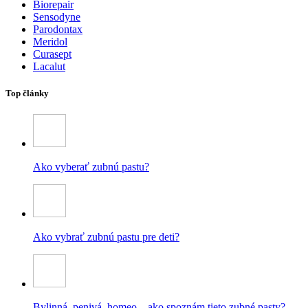
Biorepair
Sensodyne
Parodontax
Meridol
Curasept
Lacalut
Top články
Ako vyberať zubnú pastu?
Ako vybrať zubnú pastu pre deti?
Bylinná, penivá, homeo – ako spoznám tieto zubné pasty?