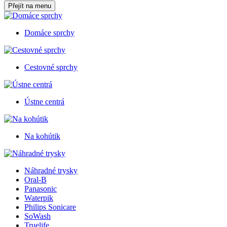
Přejít na menu
Domáce sprchy
Cestovné sprchy
Ústne centrá
Na kohútik
Náhradné trysky
Oral-B
Panasonic
Waterpik
Philips Sonicare
SoWash
Truelife