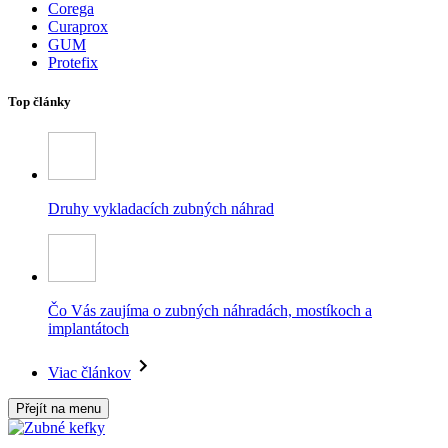
Corega
Curaprox
GUM
Protefix
Top články
Druhy vykladacích zubných náhrad
Čo Vás zaujíma o zubných náhradách, mostíkoch a
implantátoch
Viac článkov
Přejít na menu