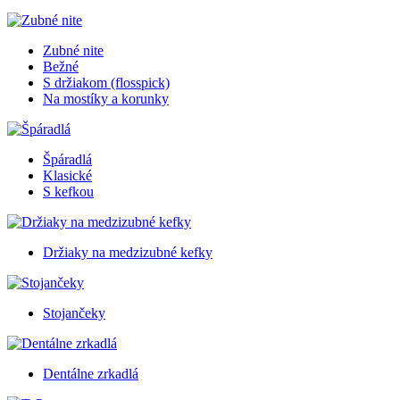
Zubné nite
Bežné
S držiakom (flosspick)
Na mostíky a korunky
Špáradlá
Klasické
S kefkou
Držiaky na medzizubné kefky
Stojančeky
Dentálne zrkadlá