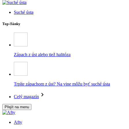
Suché ústa
Top články
Zápach z úst alebo tiež halitóza
Trpíte zápachom z úst? Na vine môžu byť suché ústa
Celý magazín
Přejít na menu
Afty