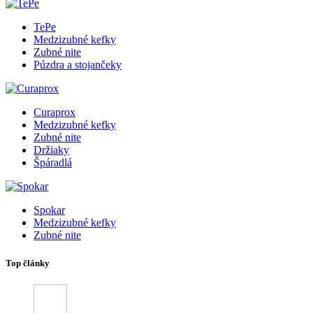
TePe
Medzizubné kefky
Zubné nite
Púzdra a stojančeky
Curaprox
Medzizubné kefky
Zubné nite
Držiaky
Špáradlá
Spokar
Medzizubné kefky
Zubné nite
Top články