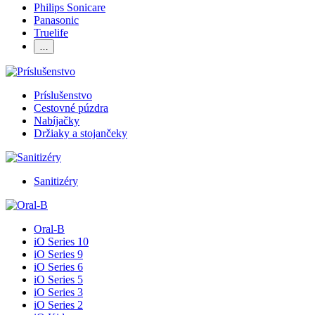
Philips Sonicare
Panasonic
Truelife
…
Príslušenstvo
Cestovné púzdra
Nabíjačky
Držiaky a stojančeky
Sanitizéry
Oral-B
iO Series 10
iO Series 9
iO Series 6
iO Series 5
iO Series 3
iO Series 2