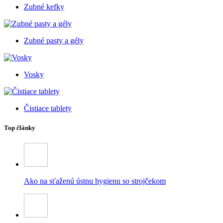
Zubné kefky
Zubné pasty a gély
Vosky
Čistiace tablety
Top články
Ako na sťaženú ústnu hygienu so strojčekom