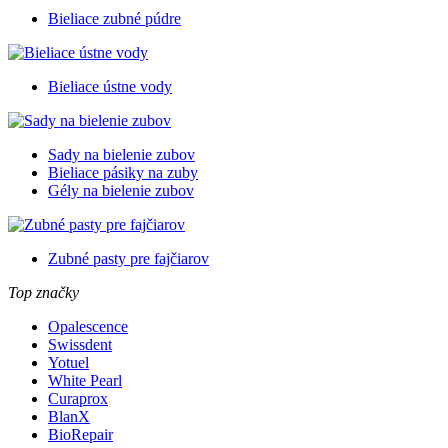
Bieliace zubné púdre
Bieliace ústne vody
Sady na bielenie zubov
Bieliace pásiky na zuby
Gély na bielenie zubov
Zubné pasty pre fajčiarov
Top značky
Opalescence
Swissdent
Yotuel
White Pearl
Curaprox
BlanX
BioRepair