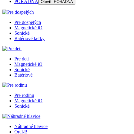
PORADŇA
Otevřít
PORADŇA
Pre dospelých
Magnetické iO
Sonické
Batériové kefky
Pre deti
Magnetické iO
Sonické
Batériové
Pre rodinu
Magnetické iO
Sonické
Náhradné hlavice
Oral-B