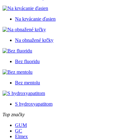
Na krvácanie ďasien
Na obnažené krčky
Bez fluoridu
Bez mentolu
S hydroxyapatitom
Top značky
GUM
GC
Elmex