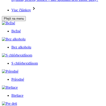
Viac článkov
Přejít na menu
Bežné
Bez alkoholu
S chlórhexidínom
Prírodné
Bieliace