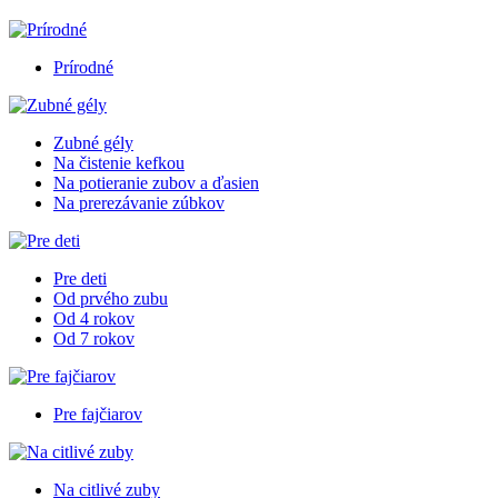
Prírodné
Zubné gély
Na čistenie kefkou
Na potieranie zubov a ďasien
Na prerezávanie zúbkov
Pre deti
Od prvého zubu
Od 4 rokov
Od 7 rokov
Pre fajčiarov
Na citlivé zuby