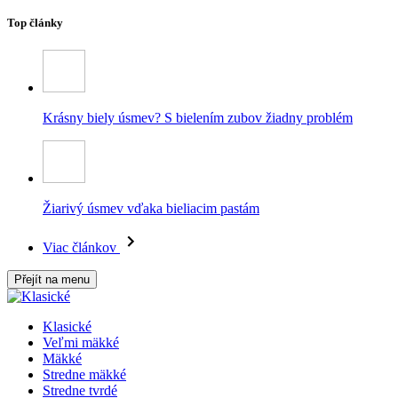
Top články
Krásny biely úsmev? S bielením zubov žiadny problém
Žiarivý úsmev vďaka bieliacim pastám
Viac článkov
Přejít na menu
Klasické
Veľmi mäkké
Mäkké
Stredne mäkké
Stredne tvrdé