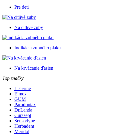
Pre deti
Na citlivé zuby
Indikácia zubného plaku
Na krvácanie ďasien
Top značky
Listerine
Elmex
GUM
Parodontax
Dr.Landa
Curasept
Sensodyne
Herbadent
Meridol