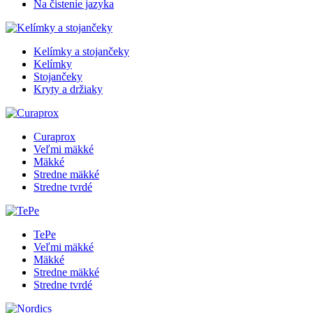
Na čistenie jazyka
Kelímky a stojančeky
Kelímky
Stojančeky
Kryty a držiaky
Curaprox
Veľmi mäkké
Mäkké
Stredne mäkké
Stredne tvrdé
TePe
Veľmi mäkké
Mäkké
Stredne mäkké
Stredne tvrdé