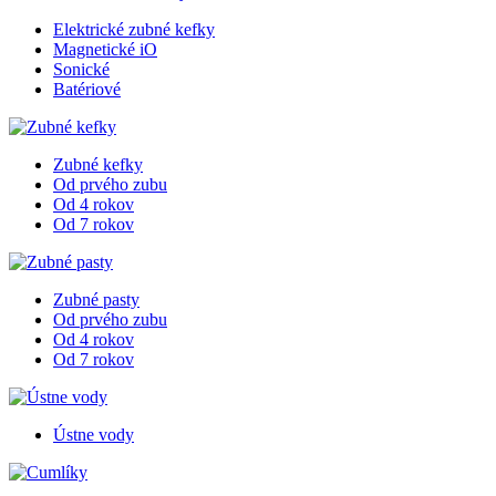
Elektrické zubné kefky
Magnetické iO
Sonické
Batériové
Zubné kefky
Od prvého zubu
Od 4 rokov
Od 7 rokov
Zubné pasty
Od prvého zubu
Od 4 rokov
Od 7 rokov
Ústne vody