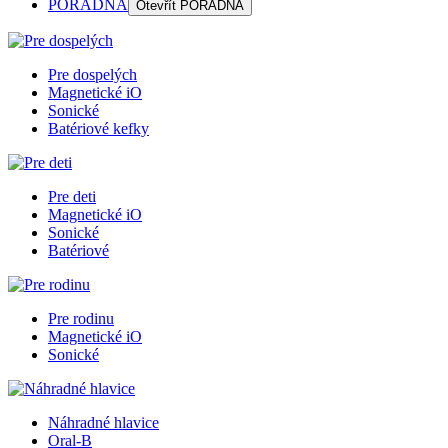
PORADŇA
Otevřít
PORADŇA
Pre dospelých
Magnetické iO
Sonické
Batériové kefky
Pre deti
Magnetické iO
Sonické
Batériové
Pre rodinu
Magnetické iO
Sonické
Náhradné hlavice
Oral-B