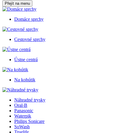
Přejít na menu
Domáce sprchy
Cestovné sprchy
Ústne centrá
Na kohútik
Náhradné trysky
Oral-B
Panasonic
Waterpik
Philips Sonicare
SoWash
Truelife