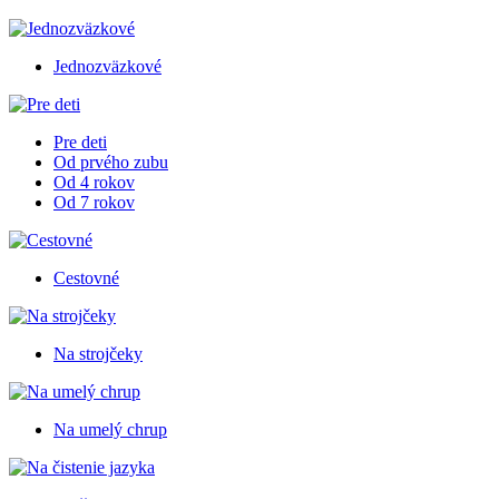
Jednozväzkové
Pre deti
Od prvého zubu
Od 4 rokov
Od 7 rokov
Cestovné
Na strojčeky
Na umelý chrup