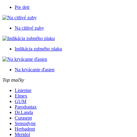
Pre deti
Na citlivé zuby
Indikácia zubného plaku
Na krvácanie ďasien
Top značky
Listerine
Elmex
GUM
Parodontax
Dr.Landa
Curasept
Sensodyne
Herbadent
Meridol