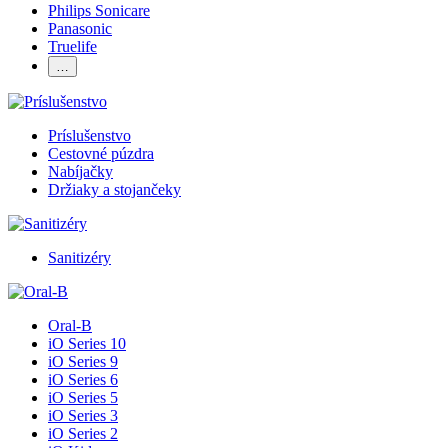
Philips Sonicare
Panasonic
Truelife
…
Príslušenstvo
Cestovné púzdra
Nabíjačky
Držiaky a stojančeky
Sanitizéry
Oral-B
iO Series 10
iO Series 9
iO Series 6
iO Series 5
iO Series 3
iO Series 2