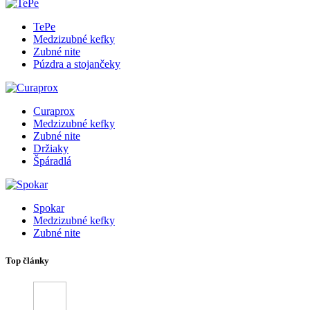
TePe
Medzizubné kefky
Zubné nite
Púzdra a stojančeky
Curaprox
Medzizubné kefky
Zubné nite
Držiaky
Špáradlá
Spokar
Medzizubné kefky
Zubné nite
Top články