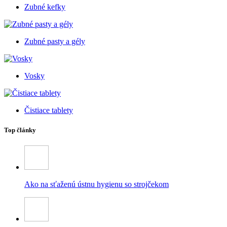
Zubné kefky
Zubné pasty a gély
Vosky
Čistiace tablety
Top články
Ako na sťaženú ústnu hygienu so strojčekom