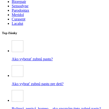
Biorepair
Sensodyne
Parodontax
Meridol
Curasept
Lacalut
Top články
Ako vyberať zubnú pastu?
Ako vybrať zubnú pastu pre deti?
Bylinná, penivá, homeo – ako spoznám tieto zubné pasty?