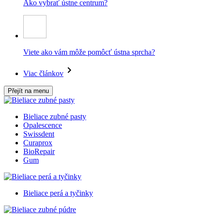
Ako vybrať ústne centrum?
Viete ako vám môže pomôcť ústna sprcha?
Viac článkov
Přejít na menu
Bieliace zubné pasty
Opalescence
Swissdent
Curaprox
BioRepair
Gum
Bieliace perá a tyčinky