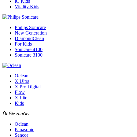
iO Kids
Vitality Kids
Philips Sonicare
New Generation
DiamondClean
For Kids
Sonicare 4100
Sonicare 3100
Oclean
X Ultra
X Pro Digital
Flow
X Lite
Kids
Ďalšie značky
Oclean
Panasonic
Sencor