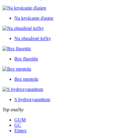
Na krvácanie ďasien
Na obnažené krčky
Bez fluoridu
Bez mentolu
S hydroxyapatitom
Top značky
GUM
GC
Elmex