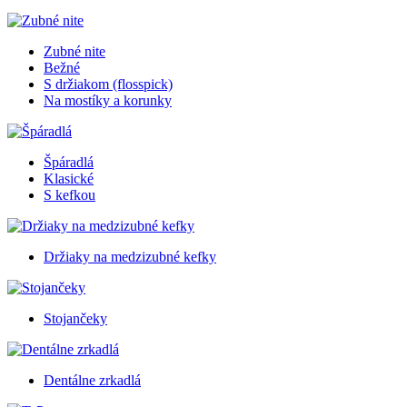
Zubné nite
Bežné
S držiakom (flosspick)
Na mostíky a korunky
Špáradlá
Klasické
S kefkou
Držiaky na medzizubné kefky
Stojančeky
Dentálne zrkadlá