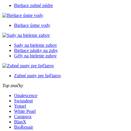
Bieliace zubné púdre
Bieliace ústne vody
Sady na bielenie zubov
Bieliace pásiky na zuby
Gély na bielenie zubov
Zubné pasty pre fajčiarov
Top značky
Opalescence
Swissdent
Yotuel
White Pearl
Curaprox
BlanX
BioRepair