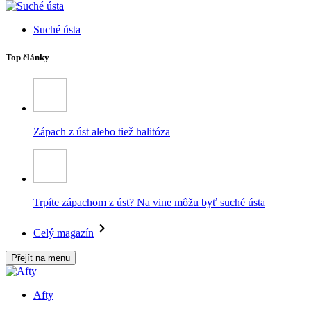
Suché ústa
Top články
Zápach z úst alebo tiež halitóza
Trpíte zápachom z úst? Na vine môžu byť suché ústa
Celý magazín
Přejít na menu
Afty