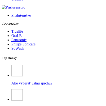
Príslušenstvo
Top značky
Truelife
Oral-B
Panasonic
Philips Sonicare
SoWash
Top články
Ako vyberať ústnu sprchu?