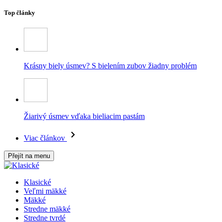
Top články
Krásny biely úsmev? S bielením zubov žiadny problém
Žiarivý úsmev vďaka bieliacim pastám
Viac článkov
Přejít na menu
Klasické
Veľmi mäkké
Mäkké
Stredne mäkké
Stredne tvrdé