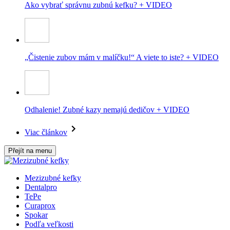
Ako vybrať správnu zubnú kefku? + VIDEO
„Čistenie zubov mám v malíčku!“ A viete to iste? + VIDEO
Odhalenie! Zubné kazy nemajú dedičov + VIDEO
Viac článkov
Přejít na menu
Mezizubné kefky
Dentalpro
TePe
Curaprox
Spokar
Podľa veľkosti