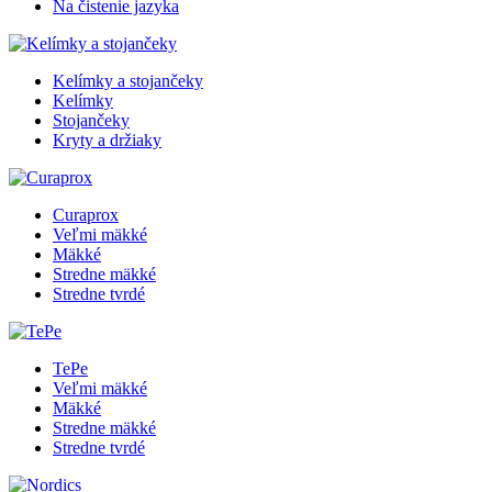
Na čistenie jazyka
Kelímky a stojančeky
Kelímky
Stojančeky
Kryty a držiaky
Curaprox
Veľmi mäkké
Mäkké
Stredne mäkké
Stredne tvrdé
TePe
Veľmi mäkké
Mäkké
Stredne mäkké
Stredne tvrdé