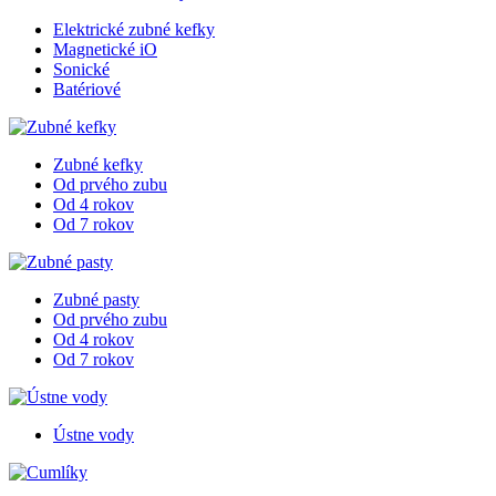
Elektrické zubné kefky
Magnetické iO
Sonické
Batériové
Zubné kefky
Od prvého zubu
Od 4 rokov
Od 7 rokov
Zubné pasty
Od prvého zubu
Od 4 rokov
Od 7 rokov
Ústne vody