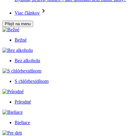
Viac článkov
Přejít na menu
Bežné
Bez alkoholu
S chlórhexidínom
Prírodné
Bieliace