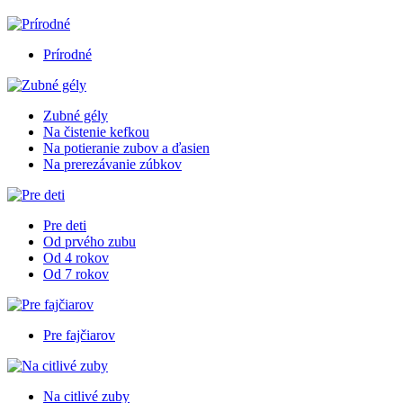
Prírodné
Zubné gély
Na čistenie kefkou
Na potieranie zubov a ďasien
Na prerezávanie zúbkov
Pre deti
Od prvého zubu
Od 4 rokov
Od 7 rokov
Pre fajčiarov
Na citlivé zuby