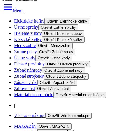
Menu
Elektrické kefky
Otevřít
Elektrické kefky
Ústne sprchy
Otevřít
Ústne sprchy
Bielenie zubov
Otevřít
Bielenie zubov
Klasické kefky
Otevřít
Klasické kefky
Medzizubie
Otevřít
Medzizubie
Zubné pasty
Otevřít
Zubné pasty
Ústne vody
Otevřít
Ústne vody
Detské produkty
Otevřít
Detské produkty
Zubné náhrady
Otevřít
Zubné náhrady
Zubné strojčeky
Otevřít
Zubné strojčeky
Zápach z úst
Otevřít
Zápach z úst
Zdravie úst
Otevřít
Zdravie úst
Materiál do ordinácie
Otevřít
Materiál do ordinácie
|
Všetko o nákupe
Otevřít
Všetko o nákupe
MAGAZÍN
Otevřít
MAGAZÍN