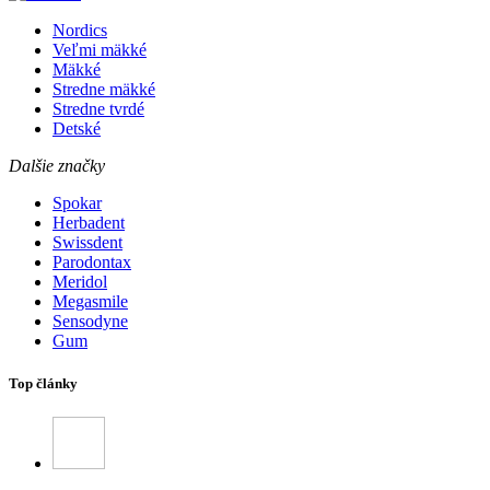
Nordics
Veľmi mäkké
Mäkké
Stredne mäkké
Stredne tvrdé
Detské
Dalšie značky
Spokar
Herbadent
Swissdent
Parodontax
Meridol
Megasmile
Sensodyne
Gum
Top články