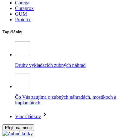
Corega
Curaprox
GUM
Protefix
Top články
Druhy vykladacích zubných náhrad
Čo Vás zaujíma o zubných náhradách, mostíkoch a
implantátoch
Viac článkov
Přejít na menu