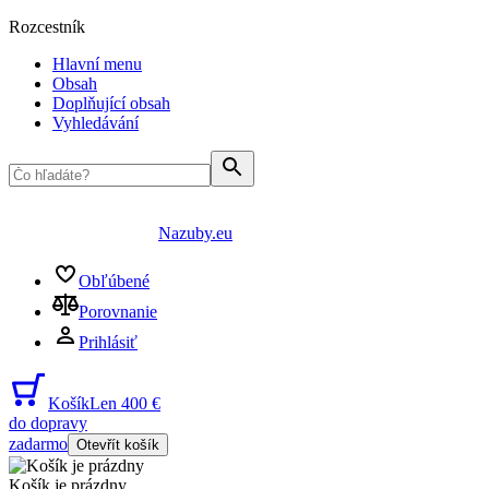
Rozcestník
Hlavní menu
Obsah
Doplňující obsah
Vyhledávání
Nazuby.eu
Obľúbené
Porovnanie
Prihlásiť
Košík
Len 400 €
do dopravy
zadarmo
Otevřít košík
Košík je prázdny
...