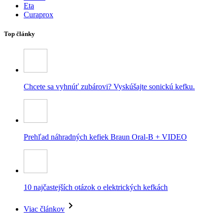
Eta
Curaprox
Top články
Chcete sa vyhnúť zubárovi? Vyskúšajte sonickú kefku.
Prehľad náhradných kefiek Braun Oral-B + VIDEO
10 najčastejších otázok o elektrických kefkách
Viac článkov