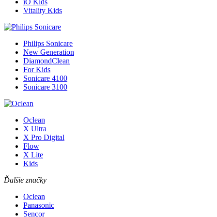
iO Kids
Vitality Kids
Philips Sonicare
New Generation
DiamondClean
For Kids
Sonicare 4100
Sonicare 3100
Oclean
X Ultra
X Pro Digital
Flow
X Lite
Kids
Ďalšie značky
Oclean
Panasonic
Sencor