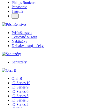
Philips Sonicare
Panasonic
Truelife
…
Príslušenstvo
Cestovné púzdra
Nabíjačky
Držiaky a stojančeky
Sanitizéry
Oral-B
iO Series 10
iO Series 9
iO Series 6
iO Series 5
iO Series 3
iO Series 2