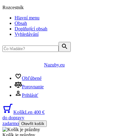
Rozcestník
Hlavní menu
Obsah
Doplňující obsah
Vyhledávání
Nazuby.eu
Obľúbené
Porovnanie
Prihlásiť
Košík
Len 400 €
do dopravy
zadarmo
Otevřít košík
Košík je prázdny
...