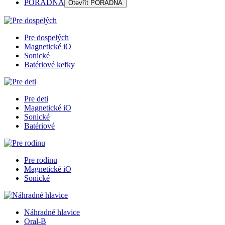
PORADŇA
Otevřít
PORADŇA
Pre dospelých
Magnetické iO
Sonické
Batériové kefky
Pre deti
Magnetické iO
Sonické
Batériové
Pre rodinu
Magnetické iO
Sonické
Náhradné hlavice
Oral-B