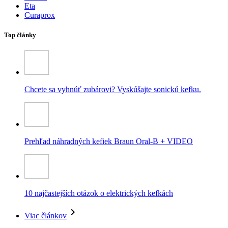
Eta
Curaprox
Top články
Chcete sa vyhnúť zubárovi? Vyskúšajte sonickú kefku.
Prehľad náhradných kefiek Braun Oral-B + VIDEO
10 najčastejších otázok o elektrických kefkách
Viac článkov