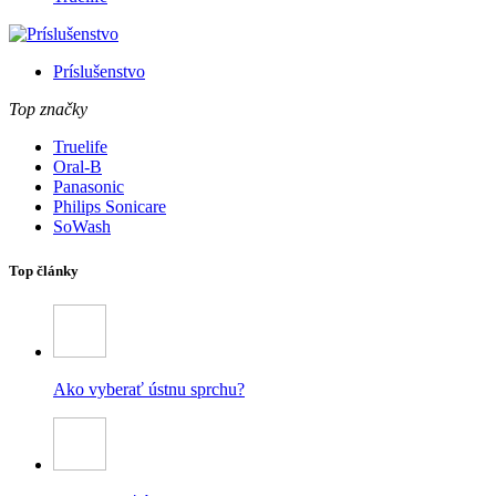
Príslušenstvo
Top značky
Truelife
Oral-B
Panasonic
Philips Sonicare
SoWash
Top články
Ako vyberať ústnu sprchu?