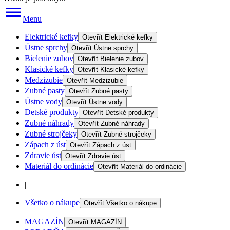
Menu
Elektrické kefky
Otevřít
Elektrické kefky
Ústne sprchy
Otevřít
Ústne sprchy
Bielenie zubov
Otevřít
Bielenie zubov
Klasické kefky
Otevřít
Klasické kefky
Medzizubie
Otevřít
Medzizubie
Zubné pasty
Otevřít
Zubné pasty
Ústne vody
Otevřít
Ústne vody
Detské produkty
Otevřít
Detské produkty
Zubné náhrady
Otevřít
Zubné náhrady
Zubné strojčeky
Otevřít
Zubné strojčeky
Zápach z úst
Otevřít
Zápach z úst
Zdravie úst
Otevřít
Zdravie úst
Materiál do ordinácie
Otevřít
Materiál do ordinácie
|
Všetko o nákupe
Otevřít
Všetko o nákupe
MAGAZÍN
Otevřít
MAGAZÍN