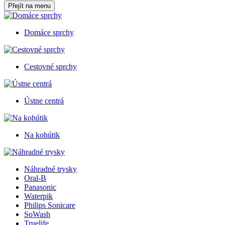
Přejít na menu
Domáce sprchy
Cestovné sprchy
Ústne centrá
Na kohútik
Náhradné trysky
Oral-B
Panasonic
Waterpik
Philips Sonicare
SoWash
Truelife