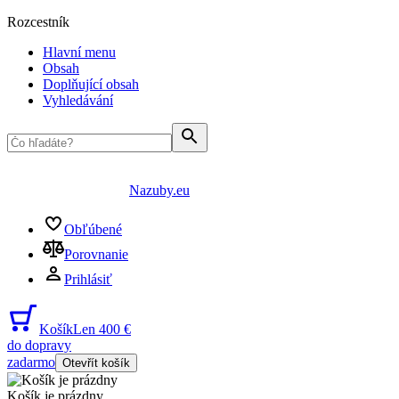
Rozcestník
Hlavní menu
Obsah
Doplňující obsah
Vyhledávání
Nazuby.eu
Obľúbené
Porovnanie
Prihlásiť
Košík
Len 400 €
do dopravy
zadarmo
Otevřít košík
Košík je prázdny
...