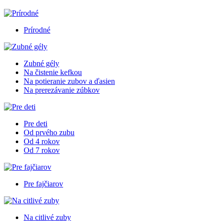
Prírodné
Zubné gély
Na čistenie kefkou
Na potieranie zubov a ďasien
Na prerezávanie zúbkov
Pre deti
Od prvého zubu
Od 4 rokov
Od 7 rokov
Pre fajčiarov
Na citlivé zuby