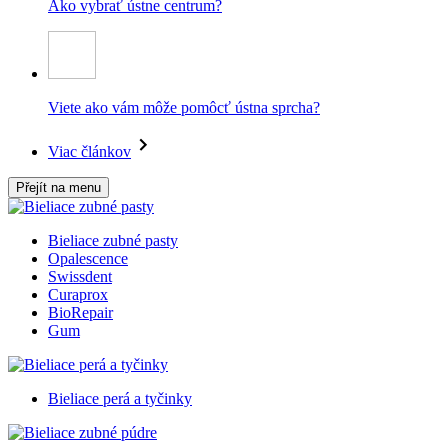
Ako vybrať ústne centrum?
Viete ako vám môže pomôcť ústna sprcha?
Viac článkov
Přejít na menu
Bieliace zubné pasty
Opalescence
Swissdent
Curaprox
BioRepair
Gum
Bieliace perá a tyčinky