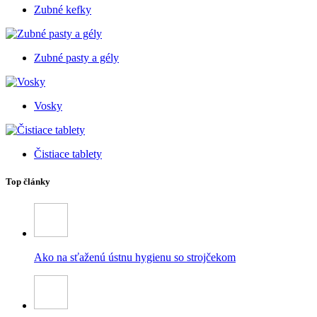
Zubné kefky
Zubné pasty a gély
Vosky
Čistiace tablety
Top články
Ako na sťaženú ústnu hygienu so strojčekom