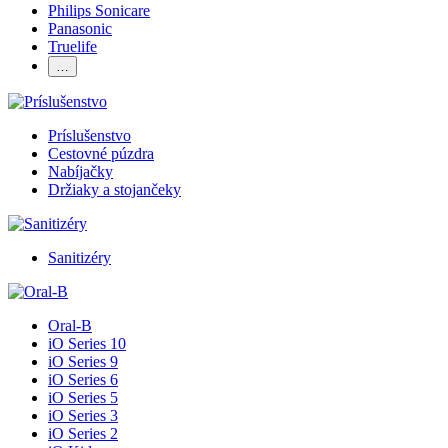
Philips Sonicare
Panasonic
Truelife
…
Príslušenstvo
Cestovné púzdra
Nabíjačky
Držiaky a stojančeky
Sanitizéry
Oral-B
iO Series 10
iO Series 9
iO Series 6
iO Series 5
iO Series 3
iO Series 2