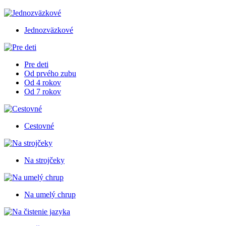
Jednozväzkové
Pre deti
Od prvého zubu
Od 4 rokov
Od 7 rokov
Cestovné
Na strojčeky
Na umelý chrup