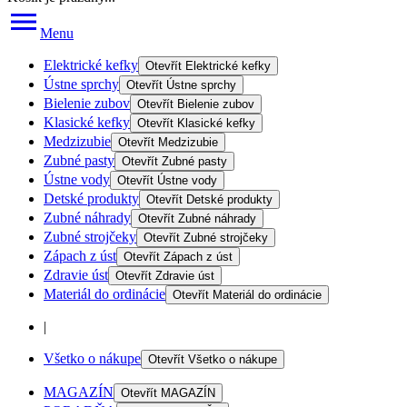
Menu
Elektrické kefky
Otevřít
Elektrické kefky
Ústne sprchy
Otevřít
Ústne sprchy
Bielenie zubov
Otevřít
Bielenie zubov
Klasické kefky
Otevřít
Klasické kefky
Medzizubie
Otevřít
Medzizubie
Zubné pasty
Otevřít
Zubné pasty
Ústne vody
Otevřít
Ústne vody
Detské produkty
Otevřít
Detské produkty
Zubné náhrady
Otevřít
Zubné náhrady
Zubné strojčeky
Otevřít
Zubné strojčeky
Zápach z úst
Otevřít
Zápach z úst
Zdravie úst
Otevřít
Zdravie úst
Materiál do ordinácie
Otevřít
Materiál do ordinácie
|
Všetko o nákupe
Otevřít
Všetko o nákupe
MAGAZÍN
Otevřít
MAGAZÍN