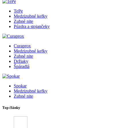
TePe
Medzizubné kefky
Zubné nite
Púzdra a stojančeky
Curaprox
Medzizubné kefky
Zubné nite
Držiaky
Špáradlá
Spokar
Medzizubné kefky
Zubné nite
Top články