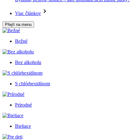
Viac článkov
Přejít na menu
Bežné
Bez alkoholu
S chlórhexidínom
Prírodné
Bieliace