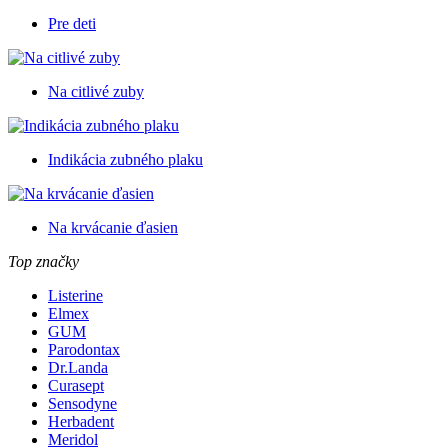
Pre deti
Na citlivé zuby
Indikácia zubného plaku
Na krvácanie ďasien
Top značky
Listerine
Elmex
GUM
Parodontax
Dr.Landa
Curasept
Sensodyne
Herbadent
Meridol