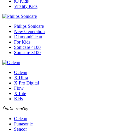
iO Kids
Vitality Kids
Philips Sonicare
New Generation
DiamondClean
For Kids
Sonicare 4100
Sonicare 3100
Oclean
X Ultra
X Pro Digital
Flow
X Lite
Kids
Ďalšie značky
Oclean
Panasonic
Sencor