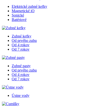
Elektrické zubné kefky
Magnetické iO
Sonické
Batériové
Zubné kefky
Od prvého zubu
Od 4 rokov
Od 7 rokov
Zubné pasty
Od prvého zubu
Od 4 rokov
Od 7 rokov
Ústne vody