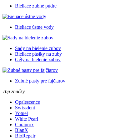
Bieliace zubné púdre
Bieliace ústne vody
Sady na bielenie zubov
Bieliace pásiky na zuby
Gély na bielenie zubov
Zubné pasty pre fajčiarov
Top značky
Opalescence
Swissdent
Yotuel
White Pearl
Curaprox
BlanX
BioRepair