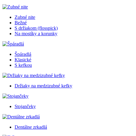
Zubné nite
Bežné
S držiakom (flosspick)
Na mostíky a korunky
Špáradlá
Klasické
S kefkou
Držiaky na medzizubné kefky
Stojančeky
Dentálne zrkadlá