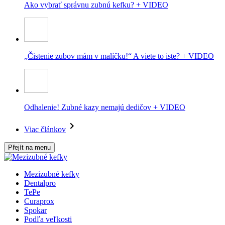
Ako vybrať správnu zubnú kefku? + VIDEO
„Čistenie zubov mám v malíčku!“ A viete to iste? + VIDEO
Odhalenie! Zubné kazy nemajú dedičov + VIDEO
Viac článkov
Přejít na menu
Mezizubné kefky
Dentalpro
TePe
Curaprox
Spokar
Podľa veľkosti