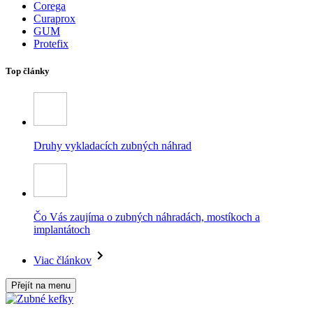
Corega
Curaprox
GUM
Protefix
Top články
Druhy vykladacích zubných náhrad
Čo Vás zaujíma o zubných náhradách, mostíkoch a
implantátoch
Viac článkov
Přejít na menu