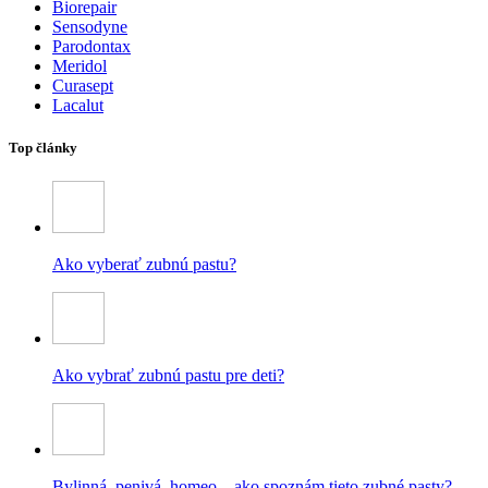
Biorepair
Sensodyne
Parodontax
Meridol
Curasept
Lacalut
Top články
Ako vyberať zubnú pastu?
Ako vybrať zubnú pastu pre deti?
Bylinná, penivá, homeo – ako spoznám tieto zubné pasty?