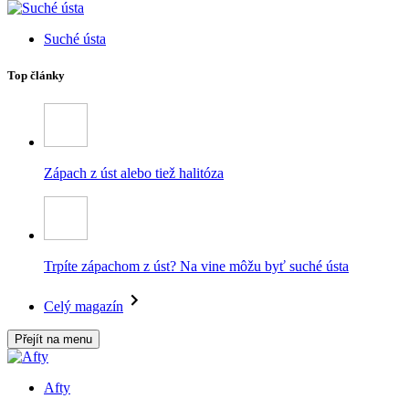
Suché ústa
Top články
Zápach z úst alebo tiež halitóza
Trpíte zápachom z úst? Na vine môžu byť suché ústa
Celý magazín
Přejít na menu
Afty