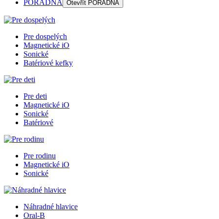
PORADŇA
Otevřít
PORADŇA
Pre dospelých
Magnetické iO
Sonické
Batériové kefky
Pre deti
Magnetické iO
Sonické
Batériové
Pre rodinu
Magnetické iO
Sonické
Náhradné hlavice
Oral-B