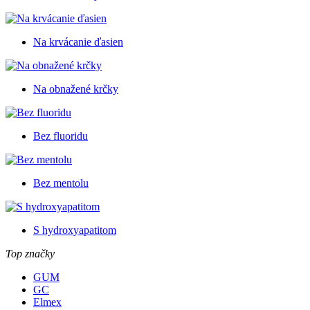
Na krvácanie ďasien
Na obnažené krčky
Bez fluoridu
Bez mentolu
S hydroxyapatitom
Top značky
GUM
GC
Elmex