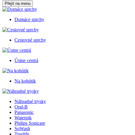
Přejít na menu
Domáce sprchy
Cestovné sprchy
Ústne centrá
Na kohútik
Náhradné trysky
Oral-B
Panasonic
Waterpik
Philips Sonicare
SoWash
Truelife