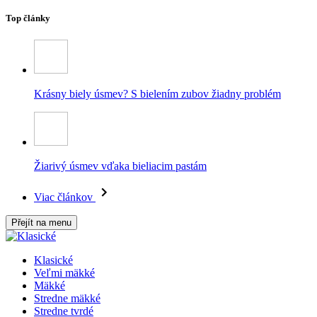
Top články
Krásny biely úsmev? S bielením zubov žiadny problém
Žiarivý úsmev vďaka bieliacim pastám
Viac článkov
Přejít na menu
Klasické
Veľmi mäkké
Mäkké
Stredne mäkké
Stredne tvrdé