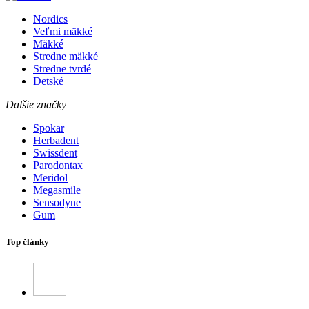
Nordics
Veľmi mäkké
Mäkké
Stredne mäkké
Stredne tvrdé
Detské
Dalšie značky
Spokar
Herbadent
Swissdent
Parodontax
Meridol
Megasmile
Sensodyne
Gum
Top články