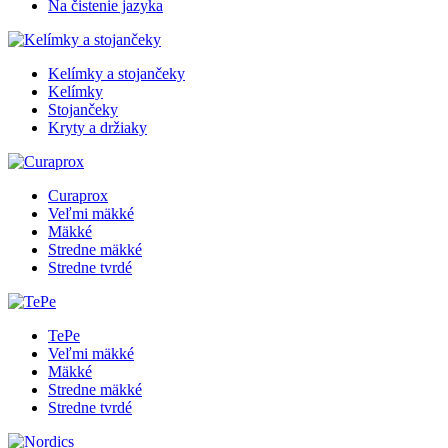
Na čistenie jazyka
Kelímky a stojančeky
Kelímky
Stojančeky
Kryty a držiaky
Curaprox
Veľmi mäkké
Mäkké
Stredne mäkké
Stredne tvrdé
TePe
Veľmi mäkké
Mäkké
Stredne mäkké
Stredne tvrdé