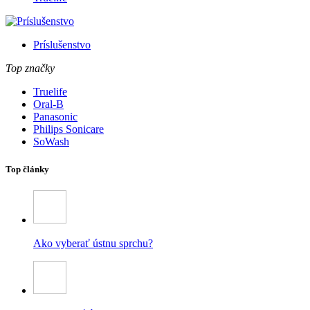
Príslušenstvo
Top značky
Truelife
Oral-B
Panasonic
Philips Sonicare
SoWash
Top články
Ako vyberať ústnu sprchu?