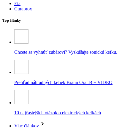
Eta
Curaprox
Top články
Chcete sa vyhnúť zubárovi? Vyskúšajte sonickú kefku.
Prehľad náhradných kefiek Braun Oral-B + VIDEO
10 najčastejších otázok o elektrických kefkách
Viac článkov