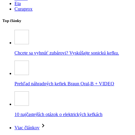
Eta
Curaprox
Top články
Chcete sa vyhnúť zubárovi? Vyskúšajte sonickú kefku.
Prehľad náhradných kefiek Braun Oral-B + VIDEO
10 najčastejších otázok o elektrických kefkách
Viac článkov