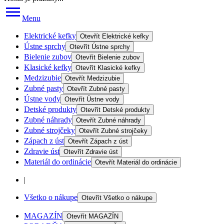
Menu
Elektrické kefky
Otevřít
Elektrické kefky
Ústne sprchy
Otevřít
Ústne sprchy
Bielenie zubov
Otevřít
Bielenie zubov
Klasické kefky
Otevřít
Klasické kefky
Medzizubie
Otevřít
Medzizubie
Zubné pasty
Otevřít
Zubné pasty
Ústne vody
Otevřít
Ústne vody
Detské produkty
Otevřít
Detské produkty
Zubné náhrady
Otevřít
Zubné náhrady
Zubné strojčeky
Otevřít
Zubné strojčeky
Zápach z úst
Otevřít
Zápach z úst
Zdravie úst
Otevřít
Zdravie úst
Materiál do ordinácie
Otevřít
Materiál do ordinácie
|
Všetko o nákupe
Otevřít
Všetko o nákupe
MAGAZÍN
Otevřít
MAGAZÍN