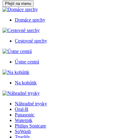
Přejít na menu
Domáce sprchy
Cestovné sprchy
Ústne centrá
Na kohútik
Náhradné trysky
Oral-B
Panasonic
Waterpik
Philips Sonicare
SoWash
Truelife