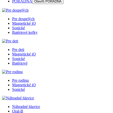
PORADŇA
Otevřít
PORADŇA
Pre dospelých
Magnetické iO
Sonické
Batériové kefky
Pre deti
Magnetické iO
Sonické
Batériové
Pre rodinu
Magnetické iO
Sonické
Náhradné hlavice
Oral-B