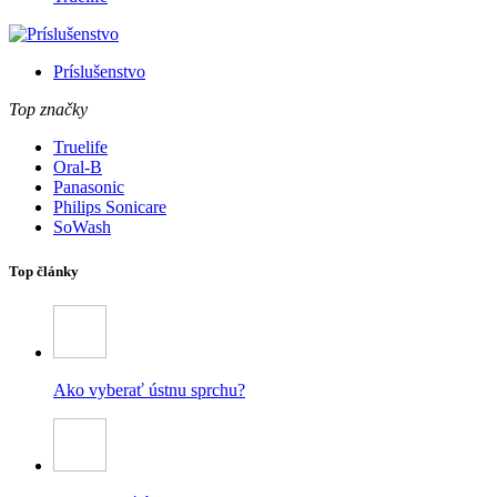
Príslušenstvo
Top značky
Truelife
Oral-B
Panasonic
Philips Sonicare
SoWash
Top články
Ako vyberať ústnu sprchu?