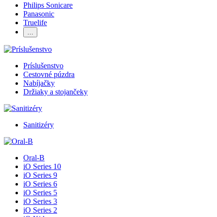
Philips Sonicare
Panasonic
Truelife
…
Príslušenstvo
Cestovné púzdra
Nabíjačky
Držiaky a stojančeky
Sanitizéry
Oral-B
iO Series 10
iO Series 9
iO Series 6
iO Series 5
iO Series 3
iO Series 2