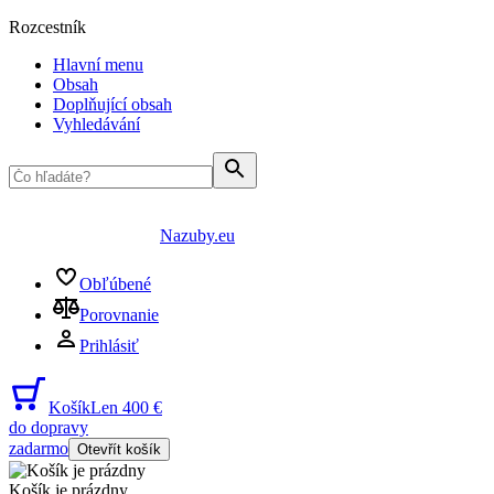
Rozcestník
Hlavní menu
Obsah
Doplňující obsah
Vyhledávání
Nazuby.eu
Obľúbené
Porovnanie
Prihlásiť
Košík
Len 400 €
do dopravy
zadarmo
Otevřít košík
Košík je prázdny
...