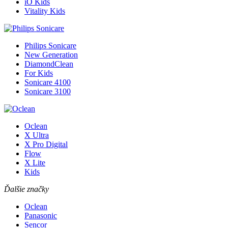
iO Kids
Vitality Kids
Philips Sonicare
New Generation
DiamondClean
For Kids
Sonicare 4100
Sonicare 3100
Oclean
X Ultra
X Pro Digital
Flow
X Lite
Kids
Ďalšie značky
Oclean
Panasonic
Sencor