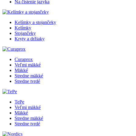
Na čistenie jazyka
Kelímky a stojančeky
Kelímky
Stojančeky
Kryty a držiaky
Curaprox
Veľmi mäkké
Mäkké
Stredne mäkké
Stredne tvrdé
TePe
Veľmi mäkké
Mäkké
Stredne mäkké
Stredne tvrdé