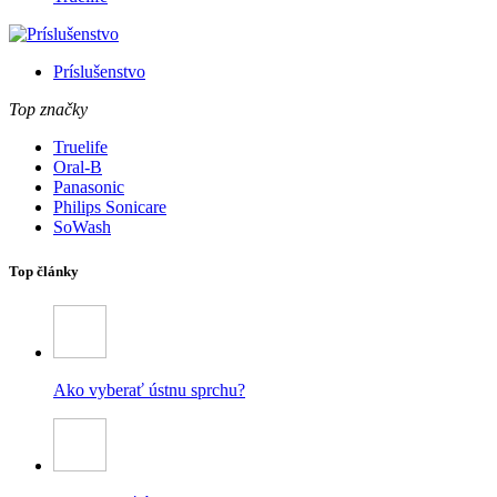
Príslušenstvo
Top značky
Truelife
Oral-B
Panasonic
Philips Sonicare
SoWash
Top články
Ako vyberať ústnu sprchu?