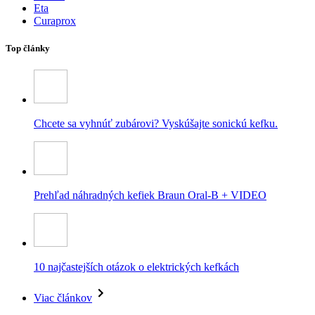
Eta
Curaprox
Top články
Chcete sa vyhnúť zubárovi? Vyskúšajte sonickú kefku.
Prehľad náhradných kefiek Braun Oral-B + VIDEO
10 najčastejších otázok o elektrických kefkách
Viac článkov