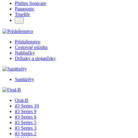
Philips Sonicare
Panasonic
Truelife
…
Príslušenstvo
Cestovné púzdra
Nabíjačky
Držiaky a stojančeky
Sanitizéry
Oral-B
iO Series 10
iO Series 9
iO Series 6
iO Series 5
iO Series 3
iO Series 2