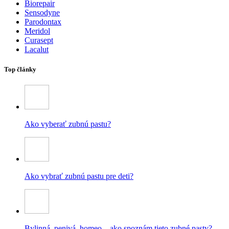
Biorepair
Sensodyne
Parodontax
Meridol
Curasept
Lacalut
Top články
Ako vyberať zubnú pastu?
Ako vybrať zubnú pastu pre deti?
Bylinná, penivá, homeo – ako spoznám tieto zubné pasty?