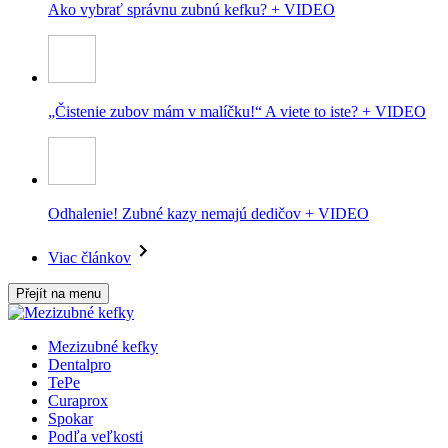
Ako vybrať správnu zubnú kefku? + VIDEO
„Čistenie zubov mám v malíčku!“ A viete to iste? + VIDEO
Odhalenie! Zubné kazy nemajú dedičov + VIDEO
Viac článkov
Přejít na menu
Mezizubné kefky
Dentalpro
TePe
Curaprox
Spokar
Podľa veľkosti