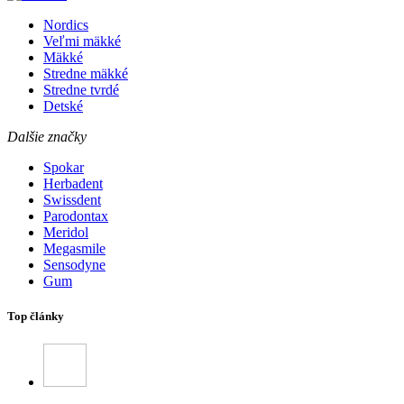
Nordics
Veľmi mäkké
Mäkké
Stredne mäkké
Stredne tvrdé
Detské
Dalšie značky
Spokar
Herbadent
Swissdent
Parodontax
Meridol
Megasmile
Sensodyne
Gum
Top články