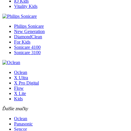
iO Kids
Vitality Kids
Philips Sonicare
New Generation
DiamondClean
For Kids
Sonicare 4100
Sonicare 3100
Oclean
X Ultra
X Pro Digital
Flow
X Lite
Kids
Ďalšie značky
Oclean
Panasonic
Sencor