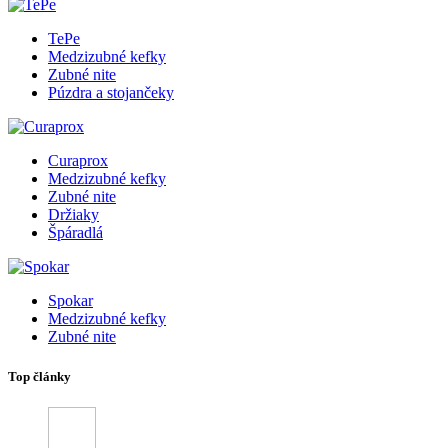
TePe
Medzizubné kefky
Zubné nite
Púzdra a stojančeky
Curaprox
Medzizubné kefky
Zubné nite
Držiaky
Špáradlá
Spokar
Medzizubné kefky
Zubné nite
Top články