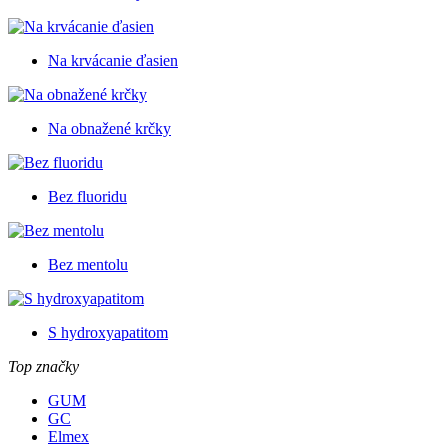
Na krvácanie ďasien
Na obnažené krčky
Bez fluoridu
Bez mentolu
S hydroxyapatitom
Top značky
GUM
GC
Elmex