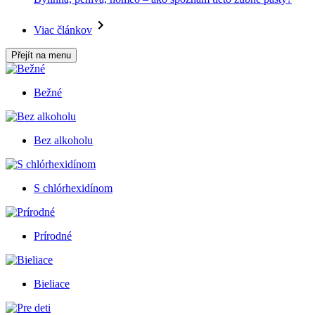
Viac článkov
Přejít na menu
Bežné
Bez alkoholu
S chlórhexidínom
Prírodné
Bieliace