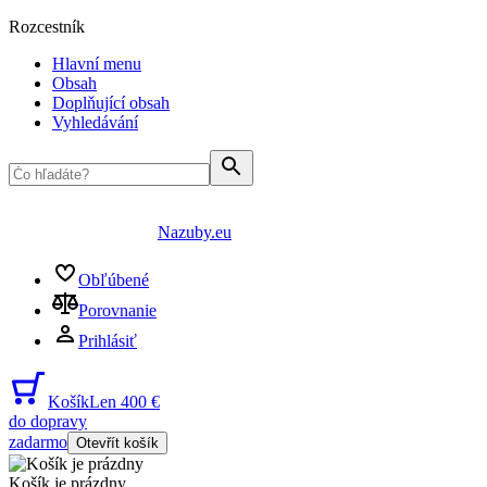
Rozcestník
Hlavní menu
Obsah
Doplňující obsah
Vyhledávání
Nazuby.eu
Obľúbené
Porovnanie
Prihlásiť
Košík
Len 400 €
do dopravy
zadarmo
Otevřít košík
Košík je prázdny
...