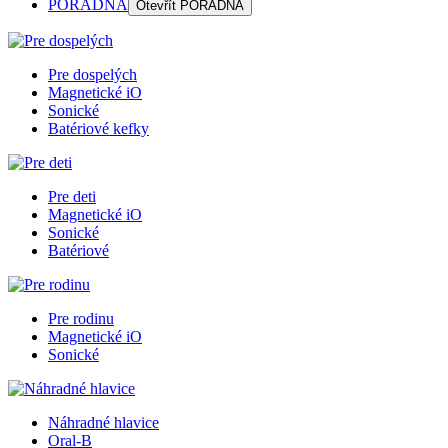
PORADŇA
Otevřít
PORADŇA
Pre dospelých
Magnetické iO
Sonické
Batériové kefky
Pre deti
Magnetické iO
Sonické
Batériové
Pre rodinu
Magnetické iO
Sonické
Náhradné hlavice
Oral-B