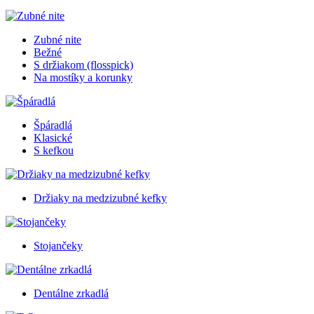
Zubné nite
Bežné
S držiakom (flosspick)
Na mostíky a korunky
Špáradlá
Klasické
S kefkou
Držiaky na medzizubné kefky
Stojančeky
Dentálne zrkadlá