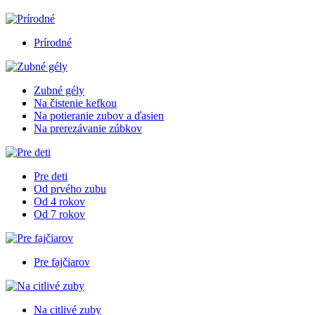
Prírodné
Zubné gély
Na čistenie kefkou
Na potieranie zubov a ďasien
Na prerezávanie zúbkov
Pre deti
Od prvého zubu
Od 4 rokov
Od 7 rokov
Pre fajčiarov
Na citlivé zuby