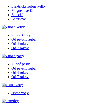
Elektrické zubné kefky
Magnetické iO
Sonické
Batériové
Zubné kefky
Od prvého zubu
Od 4 rokov
Od 7 rokov
Zubné pasty
Od prvého zubu
Od 4 rokov
Od 7 rokov
Ústne vody