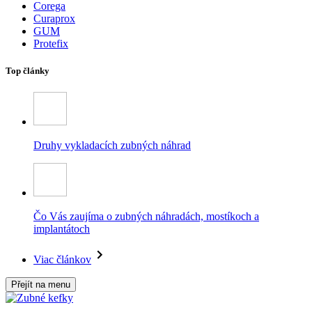
Corega
Curaprox
GUM
Protefix
Top články
Druhy vykladacích zubných náhrad
Čo Vás zaujíma o zubných náhradách, mostíkoch a
implantátoch
Viac článkov
Přejít na menu