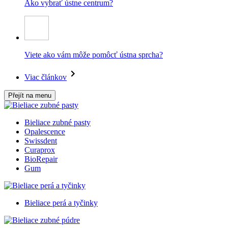
Ako vybrať ústne centrum?
Viete ako vám môže pomôcť ústna sprcha?
Viac článkov
Přejít na menu
Bieliace zubné pasty
Opalescence
Swissdent
Curaprox
BioRepair
Gum
Bieliace perá a tyčinky