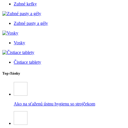
Zubné kefky
Zubné pasty a gély
Vosky
Čistiace tablety
Top články
Ako na sťaženú ústnu hygienu so strojčekom