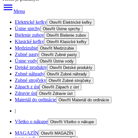
Menu
Elektrické kefky
Otevřít
Elektrické kefky
Ústne sprchy
Otevřít
Ústne sprchy
Bielenie zubov
Otevřít
Bielenie zubov
Klasické kefky
Otevřít
Klasické kefky
Medzizubie
Otevřít
Medzizubie
Zubné pasty
Otevřít
Zubné pasty
Ústne vody
Otevřít
Ústne vody
Detské produkty
Otevřít
Detské produkty
Zubné náhrady
Otevřít
Zubné náhrady
Zubné strojčeky
Otevřít
Zubné strojčeky
Zápach z úst
Otevřít
Zápach z úst
Zdravie úst
Otevřít
Zdravie úst
Materiál do ordinácie
Otevřít
Materiál do ordinácie
|
Všetko o nákupe
Otevřít
Všetko o nákupe
MAGAZÍN
Otevřít
MAGAZÍN