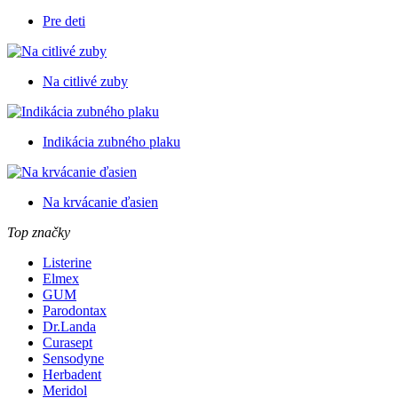
Pre deti
Na citlivé zuby
Indikácia zubného plaku
Na krvácanie ďasien
Top značky
Listerine
Elmex
GUM
Parodontax
Dr.Landa
Curasept
Sensodyne
Herbadent
Meridol