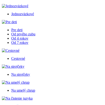
Jednozväzkové
Pre deti
Od prvého zubu
Od 4 rokov
Od 7 rokov
Cestovné
Na strojčeky
Na umelý chrup