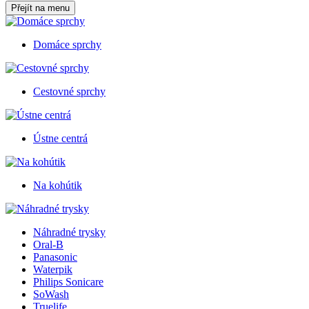
Přejít na menu
Domáce sprchy
Cestovné sprchy
Ústne centrá
Na kohútik
Náhradné trysky
Oral-B
Panasonic
Waterpik
Philips Sonicare
SoWash
Truelife