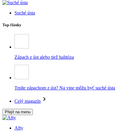
Suché ústa
Top články
Zápach z úst alebo tiež halitóza
Trpíte zápachom z úst? Na vine môžu byť suché ústa
Celý magazín
Přejít na menu
Afty