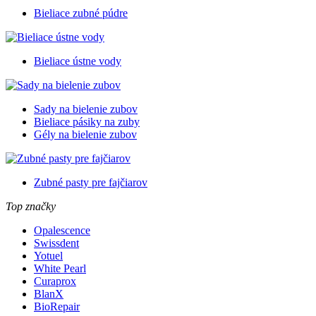
Bieliace zubné púdre
Bieliace ústne vody
Sady na bielenie zubov
Bieliace pásiky na zuby
Gély na bielenie zubov
Zubné pasty pre fajčiarov
Top značky
Opalescence
Swissdent
Yotuel
White Pearl
Curaprox
BlanX
BioRepair