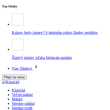
Top články
Krásny biely úsmev? S bielením zubov žiadny problém
Žiarivý úsmev vďaka bieliacim pastám
Viac článkov
Přejít na menu
Klasické
Veľmi mäkké
Mäkké
Stredne mäkké
Stredne tvrdé