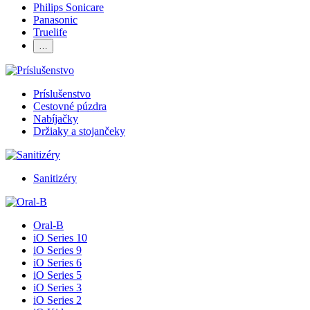
Philips Sonicare
Panasonic
Truelife
…
Príslušenstvo
Cestovné púzdra
Nabíjačky
Držiaky a stojančeky
Sanitizéry
Oral-B
iO Series 10
iO Series 9
iO Series 6
iO Series 5
iO Series 3
iO Series 2