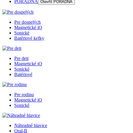
PORADŇA
Otevřít
PORADŇA
Pre dospelých
Magnetické iO
Sonické
Batériové kefky
Pre deti
Magnetické iO
Sonické
Batériové
Pre rodinu
Magnetické iO
Sonické
Náhradné hlavice
Oral-B