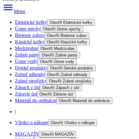
Menu
Elektrické kefky
Otevřít
Elektrické kefky
Ústne sprchy
Otevřít
Ústne sprchy
Bielenie zubov
Otevřít
Bielenie zubov
Klasické kefky
Otevřít
Klasické kefky
Medzizubie
Otevřít
Medzizubie
Zubné pasty
Otevřít
Zubné pasty
Ústne vody
Otevřít
Ústne vody
Detské produkty
Otevřít
Detské produkty
Zubné náhrady
Otevřít
Zubné náhrady
Zubné strojčeky
Otevřít
Zubné strojčeky
Zápach z úst
Otevřít
Zápach z úst
Zdravie úst
Otevřít
Zdravie úst
Materiál do ordinácie
Otevřít
Materiál do ordinácie
|
Všetko o nákupe
Otevřít
Všetko o nákupe
MAGAZÍN
Otevřít
MAGAZÍN