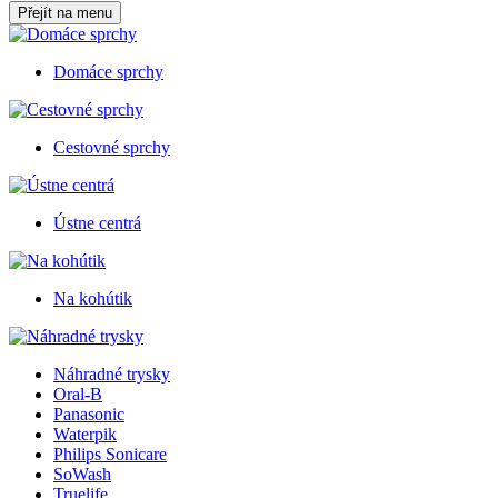
Přejít na menu
Domáce sprchy
Cestovné sprchy
Ústne centrá
Na kohútik
Náhradné trysky
Oral-B
Panasonic
Waterpik
Philips Sonicare
SoWash
Truelife