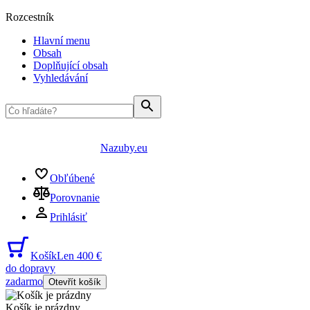
Rozcestník
Hlavní menu
Obsah
Doplňující obsah
Vyhledávání
Nazuby.eu
Obľúbené
Porovnanie
Prihlásiť
Košík
Len 400 €
do dopravy
zadarmo
Otevřít košík
Košík je prázdny
...