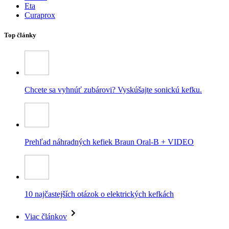
Eta
Curaprox
Top články
Chcete sa vyhnúť zubárovi? Vyskúšajte sonickú kefku.
Prehľad náhradných kefiek Braun Oral-B + VIDEO
10 najčastejších otázok o elektrických kefkách
Viac článkov