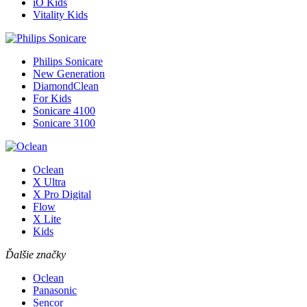
iO Kids
Vitality Kids
Philips Sonicare
New Generation
DiamondClean
For Kids
Sonicare 4100
Sonicare 3100
Oclean
X Ultra
X Pro Digital
Flow
X Lite
Kids
Ďalšie značky
Oclean
Panasonic
Sencor