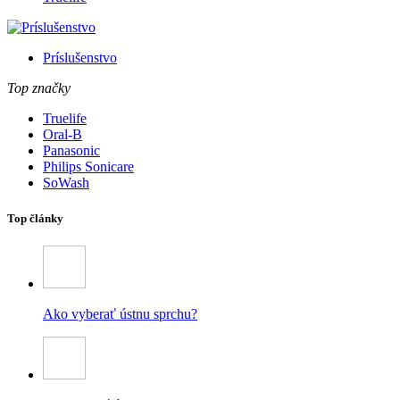
Príslušenstvo
Top značky
Truelife
Oral-B
Panasonic
Philips Sonicare
SoWash
Top články
Ako vyberať ústnu sprchu?