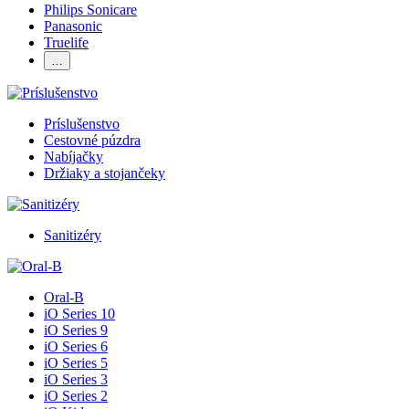
Philips Sonicare
Panasonic
Truelife
…
Príslušenstvo
Cestovné púzdra
Nabíjačky
Držiaky a stojančeky
Sanitizéry
Oral-B
iO Series 10
iO Series 9
iO Series 6
iO Series 5
iO Series 3
iO Series 2