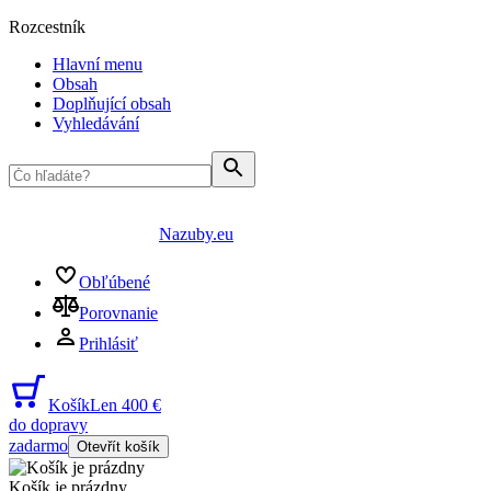
Rozcestník
Hlavní menu
Obsah
Doplňující obsah
Vyhledávání
Nazuby.eu
Obľúbené
Porovnanie
Prihlásiť
Košík
Len 400 €
do dopravy
zadarmo
Otevřít košík
Košík je prázdny
...