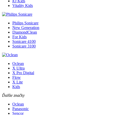
iO Kids
Vitality Kids
Philips Sonicare
New Generation
DiamondClean
For Kids
Sonicare 4100
Sonicare 3100
Oclean
X Ultra
X Pro Digital
Flow
X Lite
Kids
Ďalšie značky
Oclean
Panasonic
Sencor