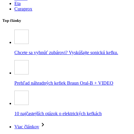
Eta
Curaprox
Top články
Chcete sa vyhnúť zubárovi? Vyskúšajte sonickú kefku.
Prehľad náhradných kefiek Braun Oral-B + VIDEO
10 najčastejších otázok o elektrických kefkách
Viac článkov