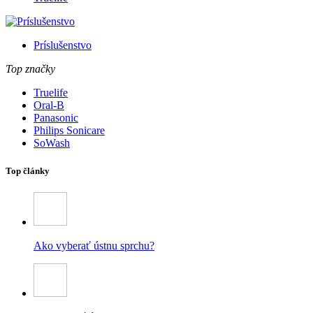
Príslušenstvo
Top značky
Truelife
Oral-B
Panasonic
Philips Sonicare
SoWash
Top články
Ako vyberať ústnu sprchu?