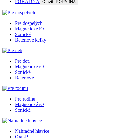
PORADŇA
Otevřít
PORADŇA
Pre dospelých
Magnetické iO
Sonické
Batériové kefky
Pre deti
Magnetické iO
Sonické
Batériové
Pre rodinu
Magnetické iO
Sonické
Náhradné hlavice
Oral-B