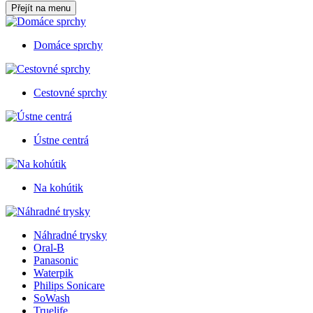
Přejít na menu
Domáce sprchy
Cestovné sprchy
Ústne centrá
Na kohútik
Náhradné trysky
Oral-B
Panasonic
Waterpik
Philips Sonicare
SoWash
Truelife