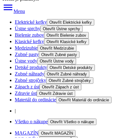
Menu
Elektrické kefky
Otevřít
Elektrické kefky
Ústne sprchy
Otevřít
Ústne sprchy
Bielenie zubov
Otevřít
Bielenie zubov
Klasické kefky
Otevřít
Klasické kefky
Medzizubie
Otevřít
Medzizubie
Zubné pasty
Otevřít
Zubné pasty
Ústne vody
Otevřít
Ústne vody
Detské produkty
Otevřít
Detské produkty
Zubné náhrady
Otevřít
Zubné náhrady
Zubné strojčeky
Otevřít
Zubné strojčeky
Zápach z úst
Otevřít
Zápach z úst
Zdravie úst
Otevřít
Zdravie úst
Materiál do ordinácie
Otevřít
Materiál do ordinácie
|
Všetko o nákupe
Otevřít
Všetko o nákupe
MAGAZÍN
Otevřít
MAGAZÍN