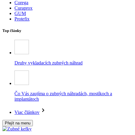
Corega
Curaprox
GUM
Protefix
Top články
Druhy vykladacích zubných náhrad
Čo Vás zaujíma o zubných náhradách, mostíkoch a
implantátoch
Viac článkov
Přejít na menu