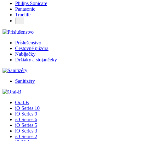
Philips Sonicare
Panasonic
Truelife
…
Príslušenstvo
Cestovné púzdra
Nabíjačky
Držiaky a stojančeky
Sanitizéry
Oral-B
iO Series 10
iO Series 9
iO Series 6
iO Series 5
iO Series 3
iO Series 2