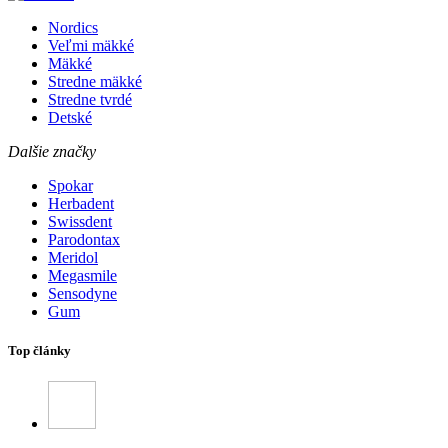
Nordics
Veľmi mäkké
Mäkké
Stredne mäkké
Stredne tvrdé
Detské
Dalšie značky
Spokar
Herbadent
Swissdent
Parodontax
Meridol
Megasmile
Sensodyne
Gum
Top články