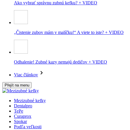
Ako vybrať správnu zubnú kefku? + VIDEO
„Čistenie zubov mám v malíčku!“ A viete to iste? + VIDEO
Odhalenie! Zubné kazy nemajú dedičov + VIDEO
Viac článkov
Přejít na menu
Mezizubné kefky
Dentalpro
TePe
Curaprox
Spokar
Podľa veľkosti