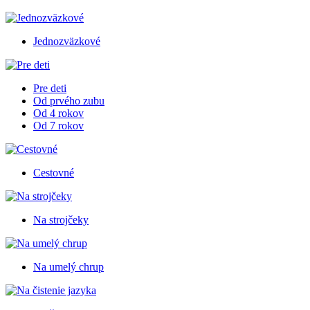
Jednozväzkové
Pre deti
Od prvého zubu
Od 4 rokov
Od 7 rokov
Cestovné
Na strojčeky
Na umelý chrup