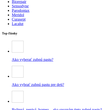
Biorepair
Sensodyne
Parodontax
Meridol
Curasept
Lacalut
Top články
Ako vyberať zubnú pastu?
Ako vybrať zubnú pastu pre deti?
Bylinná, penivá, homeo – ako spoznám tieto zubné pasty?