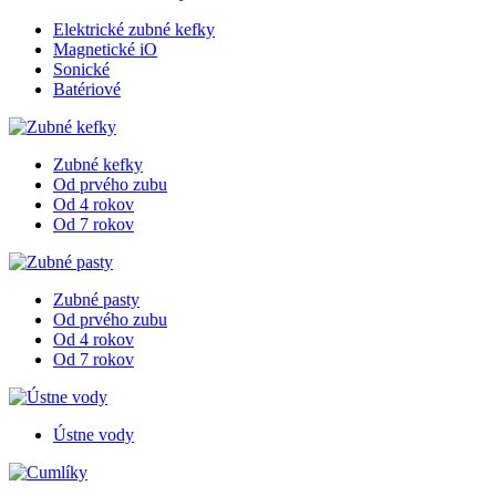
Elektrické zubné kefky
Magnetické iO
Sonické
Batériové
Zubné kefky
Od prvého zubu
Od 4 rokov
Od 7 rokov
Zubné pasty
Od prvého zubu
Od 4 rokov
Od 7 rokov
Ústne vody