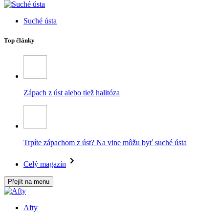
Suché ústa
Top články
Zápach z úst alebo tiež halitóza
Trpíte zápachom z úst? Na vine môžu byť suché ústa
Celý magazín
Přejít na menu
Afty