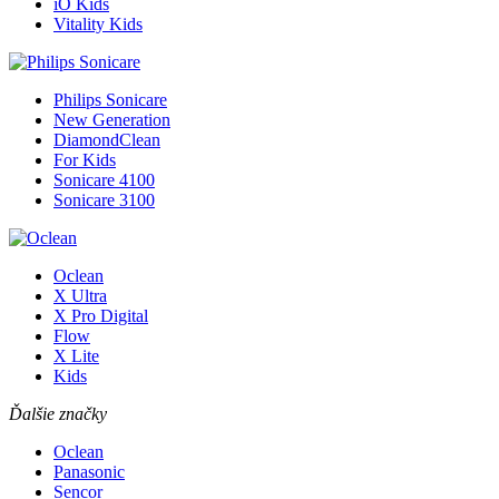
iO Kids
Vitality Kids
Philips Sonicare
New Generation
DiamondClean
For Kids
Sonicare 4100
Sonicare 3100
Oclean
X Ultra
X Pro Digital
Flow
X Lite
Kids
Ďalšie značky
Oclean
Panasonic
Sencor