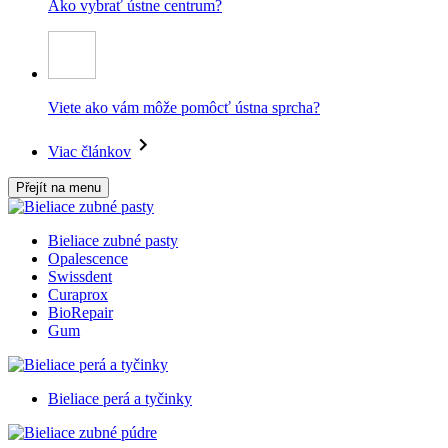
Ako vybrať ústne centrum?
Viete ako vám môže pomôcť ústna sprcha?
Viac článkov
Přejít na menu
Bieliace zubné pasty
Opalescence
Swissdent
Curaprox
BioRepair
Gum
Bieliace perá a tyčinky