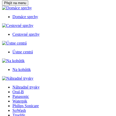
Přejít na menu
Domáce sprchy
Cestovné sprchy
Ústne centrá
Na kohútik
Náhradné trysky
Oral-B
Panasonic
Waterpik
Philips Sonicare
SoWash
Truelife