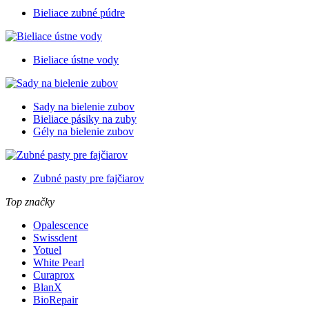
Bieliace zubné púdre
Bieliace ústne vody
Sady na bielenie zubov
Bieliace pásiky na zuby
Gély na bielenie zubov
Zubné pasty pre fajčiarov
Top značky
Opalescence
Swissdent
Yotuel
White Pearl
Curaprox
BlanX
BioRepair