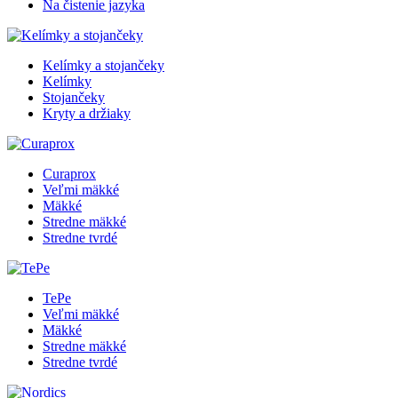
Na čistenie jazyka
Kelímky a stojančeky
Kelímky
Stojančeky
Kryty a držiaky
Curaprox
Veľmi mäkké
Mäkké
Stredne mäkké
Stredne tvrdé
TePe
Veľmi mäkké
Mäkké
Stredne mäkké
Stredne tvrdé