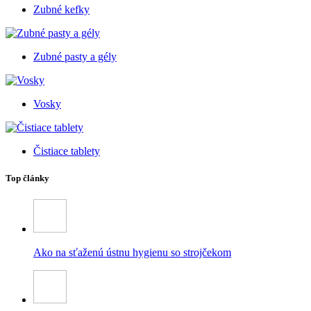
Zubné kefky
Zubné pasty a gély
Vosky
Čistiace tablety
Top články
Ako na sťaženú ústnu hygienu so strojčekom