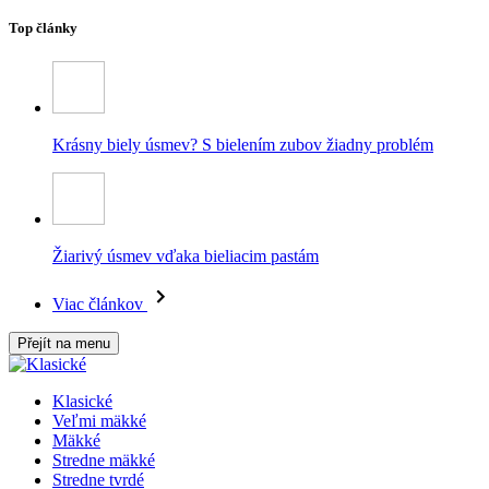
Top články
Krásny biely úsmev? S bielením zubov žiadny problém
Žiarivý úsmev vďaka bieliacim pastám
Viac článkov
Přejít na menu
Klasické
Veľmi mäkké
Mäkké
Stredne mäkké
Stredne tvrdé