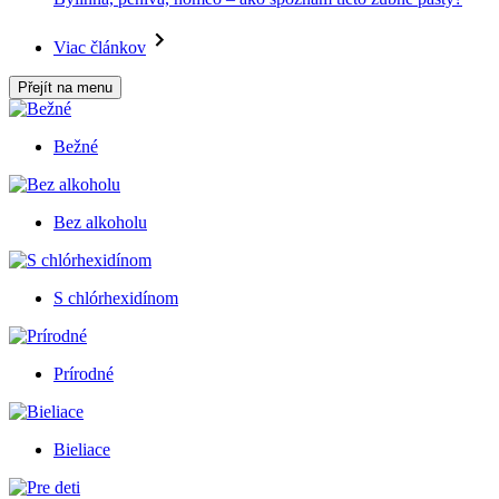
Viac článkov
Přejít na menu
Bežné
Bez alkoholu
S chlórhexidínom
Prírodné
Bieliace