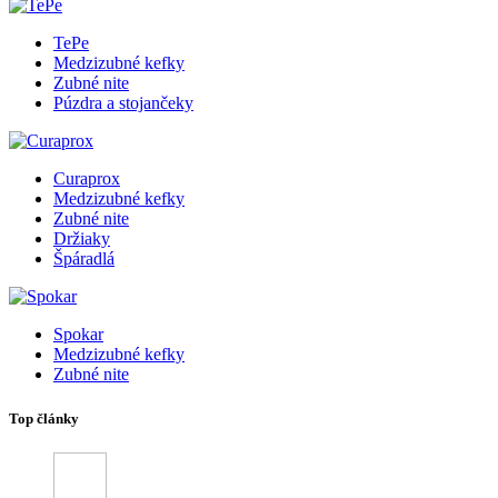
TePe
Medzizubné kefky
Zubné nite
Púzdra a stojančeky
Curaprox
Medzizubné kefky
Zubné nite
Držiaky
Špáradlá
Spokar
Medzizubné kefky
Zubné nite
Top články