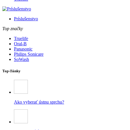
Príslušenstvo
Top značky
Truelife
Oral-B
Panasonic
Philips Sonicare
SoWash
Top články
Ako vyberať ústnu sprchu?