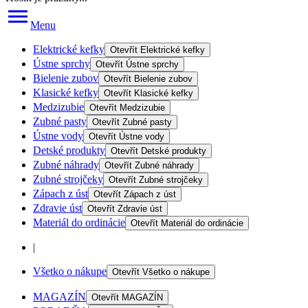
Menu
Elektrické kefky
Otevřít
Elektrické kefky
Ústne sprchy
Otevřít
Ústne sprchy
Bielenie zubov
Otevřít
Bielenie zubov
Klasické kefky
Otevřít
Klasické kefky
Medzizubie
Otevřít
Medzizubie
Zubné pasty
Otevřít
Zubné pasty
Ústne vody
Otevřít
Ústne vody
Detské produkty
Otevřít
Detské produkty
Zubné náhrady
Otevřít
Zubné náhrady
Zubné strojčeky
Otevřít
Zubné strojčeky
Zápach z úst
Otevřít
Zápach z úst
Zdravie úst
Otevřít
Zdravie úst
Materiál do ordinácie
Otevřít
Materiál do ordinácie
|
Všetko o nákupe
Otevřít
Všetko o nákupe
MAGAZÍN
Otevřít
MAGAZÍN