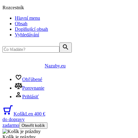
Rozcestník
Hlavní menu
Obsah
Doplňující obsah
Vyhledávání
Nazuby.eu
Obľúbené
Porovnanie
Prihlásiť
Košík
Len 400 €
do dopravy
zadarmo
Otevřít košík
Košík je prázdny
...