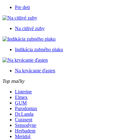
Pre deti
Na citlivé zuby
Indikácia zubného plaku
Na krvácanie ďasien
Top značky
Listerine
Elmex
GUM
Parodontax
Dr.Landa
Curasept
Sensodyne
Herbadent
Meridol