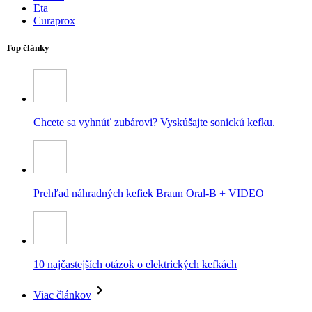
Eta
Curaprox
Top články
Chcete sa vyhnúť zubárovi? Vyskúšajte sonickú kefku.
Prehľad náhradných kefiek Braun Oral-B + VIDEO
10 najčastejších otázok o elektrických kefkách
Viac článkov