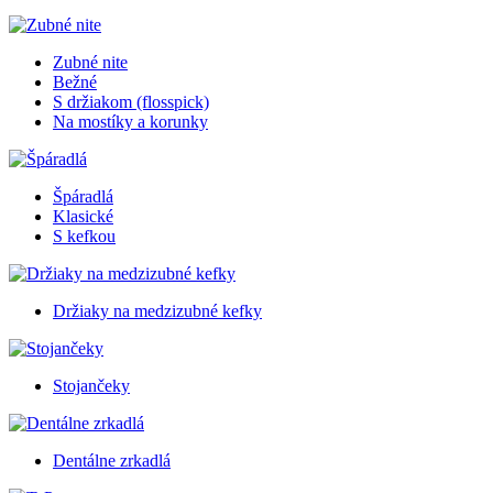
Zubné nite
Bežné
S držiakom (flosspick)
Na mostíky a korunky
Špáradlá
Klasické
S kefkou
Držiaky na medzizubné kefky
Stojančeky
Dentálne zrkadlá