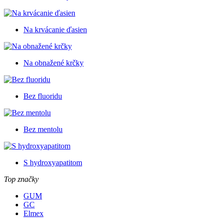
Na krvácanie ďasien
Na obnažené krčky
Bez fluoridu
Bez mentolu
S hydroxyapatitom
Top značky
GUM
GC
Elmex