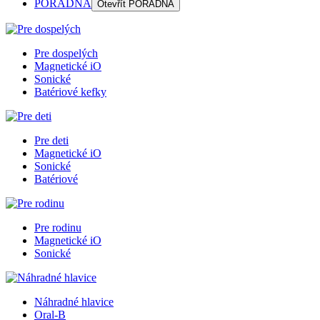
PORADŇA
Otevřít
PORADŇA
Pre dospelých
Magnetické iO
Sonické
Batériové kefky
Pre deti
Magnetické iO
Sonické
Batériové
Pre rodinu
Magnetické iO
Sonické
Náhradné hlavice
Oral-B