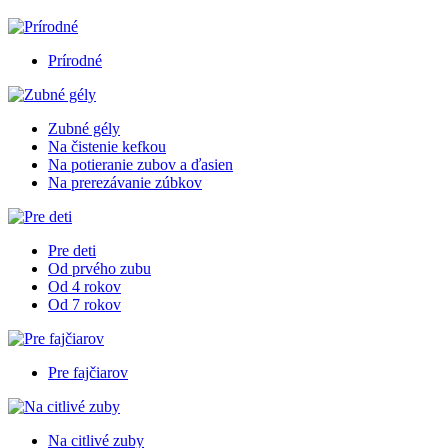
Prírodné
Zubné gély
Na čistenie kefkou
Na potieranie zubov a ďasien
Na prerezávanie zúbkov
Pre deti
Od prvého zubu
Od 4 rokov
Od 7 rokov
Pre fajčiarov
Na citlivé zuby