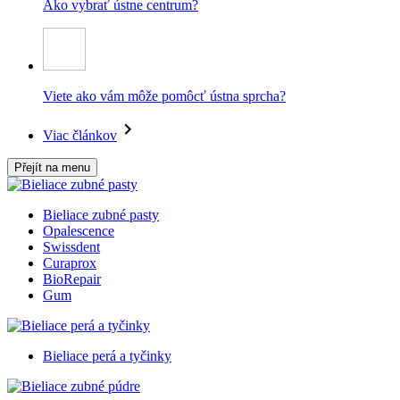
Ako vybrať ústne centrum?
Viete ako vám môže pomôcť ústna sprcha?
Viac článkov
Přejít na menu
Bieliace zubné pasty
Opalescence
Swissdent
Curaprox
BioRepair
Gum
Bieliace perá a tyčinky