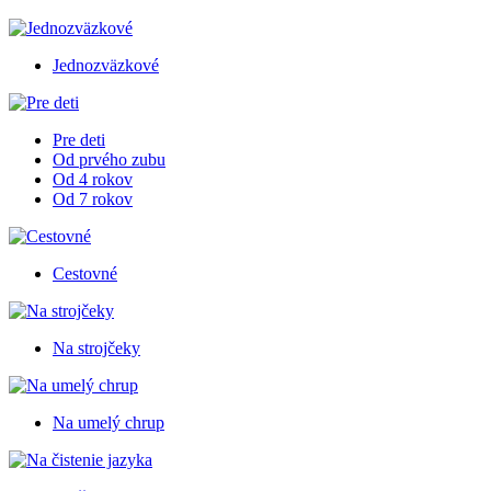
Jednozväzkové
Pre deti
Od prvého zubu
Od 4 rokov
Od 7 rokov
Cestovné
Na strojčeky
Na umelý chrup