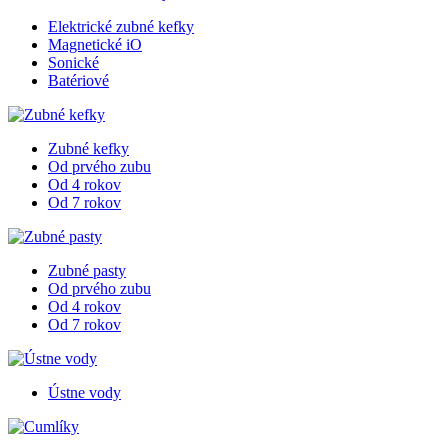
Elektrické zubné kefky
Magnetické iO
Sonické
Batériové
Zubné kefky
Od prvého zubu
Od 4 rokov
Od 7 rokov
Zubné pasty
Od prvého zubu
Od 4 rokov
Od 7 rokov
Ústne vody