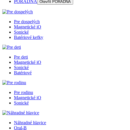
PORADŇA
Otevřít
PORADŇA
Pre dospelých
Magnetické iO
Sonické
Batériové kefky
Pre deti
Magnetické iO
Sonické
Batériové
Pre rodinu
Magnetické iO
Sonické
Náhradné hlavice
Oral-B