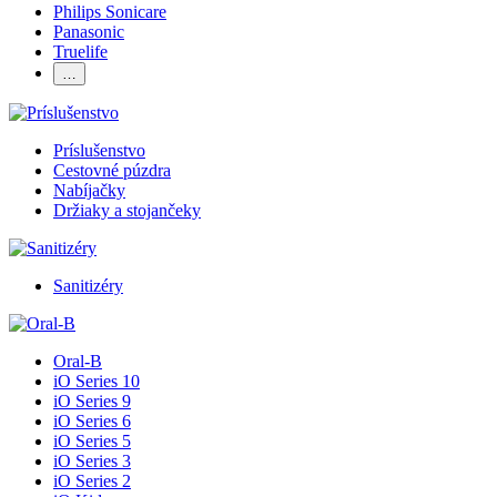
Philips Sonicare
Panasonic
Truelife
…
Príslušenstvo
Cestovné púzdra
Nabíjačky
Držiaky a stojančeky
Sanitizéry
Oral-B
iO Series 10
iO Series 9
iO Series 6
iO Series 5
iO Series 3
iO Series 2