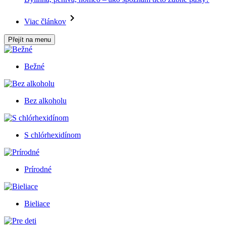
Viac článkov
Přejít na menu
Bežné
Bez alkoholu
S chlórhexidínom
Prírodné
Bieliace