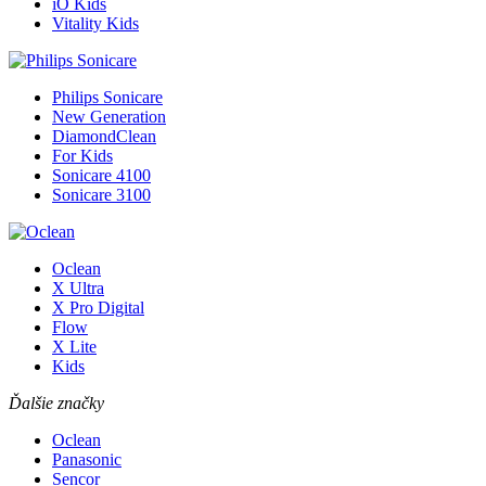
iO Kids
Vitality Kids
Philips Sonicare
New Generation
DiamondClean
For Kids
Sonicare 4100
Sonicare 3100
Oclean
X Ultra
X Pro Digital
Flow
X Lite
Kids
Ďalšie značky
Oclean
Panasonic
Sencor