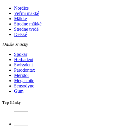
Nordics
Veľmi mäkké
Mäkké
Stredne mäkké
Stredne tvrdé
Detské
Dalšie značky
Spokar
Herbadent
Swissdent
Parodontax
Meridol
Megasmile
Sensodyne
Gum
Top články