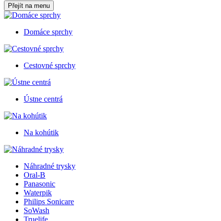
Přejít na menu
Domáce sprchy
Cestovné sprchy
Ústne centrá
Na kohútik
Náhradné trysky
Oral-B
Panasonic
Waterpik
Philips Sonicare
SoWash
Truelife