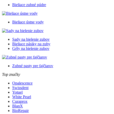
Bieliace zubné púdre
Bieliace ústne vody
Sady na bielenie zubov
Bieliace pásiky na zuby
Gély na bielenie zubov
Zubné pasty pre fajčiarov
Top značky
Opalescence
Swissdent
Yotuel
White Pearl
Curaprox
BlanX
BioRepair