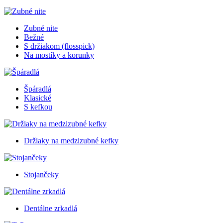
Zubné nite
Bežné
S držiakom (flosspick)
Na mostíky a korunky
Špáradlá
Klasické
S kefkou
Držiaky na medzizubné kefky
Stojančeky
Dentálne zrkadlá