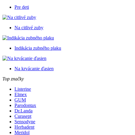
Pre deti
Na citlivé zuby
Indikácia zubného plaku
Na krvácanie ďasien
Top značky
Listerine
Elmex
GUM
Parodontax
Dr.Landa
Curasept
Sensodyne
Herbadent
Meridol