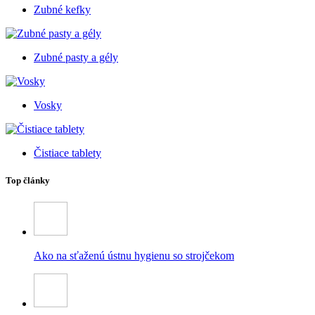
Zubné kefky
Zubné pasty a gély
Vosky
Čistiace tablety
Top články
Ako na sťaženú ústnu hygienu so strojčekom