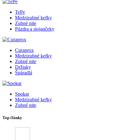
TePe
Medzizubné kefky
Zubné nite
Púzdra a stojančeky
Curaprox
Medzizubné kefky
Zubné nite
Držiaky
Špáradlá
Spokar
Medzizubné kefky
Zubné nite
Top články