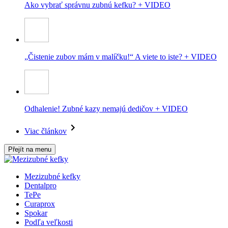
Ako vybrať správnu zubnú kefku? + VIDEO
„Čistenie zubov mám v malíčku!“ A viete to iste? + VIDEO
Odhalenie! Zubné kazy nemajú dedičov + VIDEO
Viac článkov
Přejít na menu
Mezizubné kefky
Dentalpro
TePe
Curaprox
Spokar
Podľa veľkosti