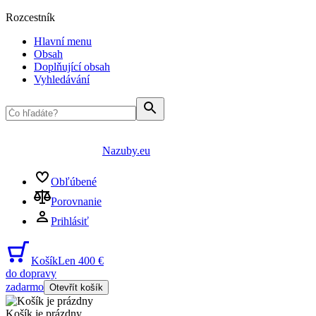
Rozcestník
Hlavní menu
Obsah
Doplňující obsah
Vyhledávání
Nazuby.eu
Obľúbené
Porovnanie
Prihlásiť
Košík
Len 400 €
do dopravy
zadarmo
Otevřít košík
Košík je prázdny
...