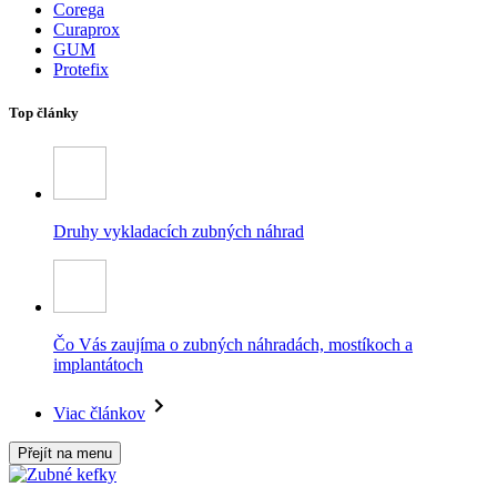
Corega
Curaprox
GUM
Protefix
Top články
Druhy vykladacích zubných náhrad
Čo Vás zaujíma o zubných náhradách, mostíkoch a
implantátoch
Viac článkov
Přejít na menu