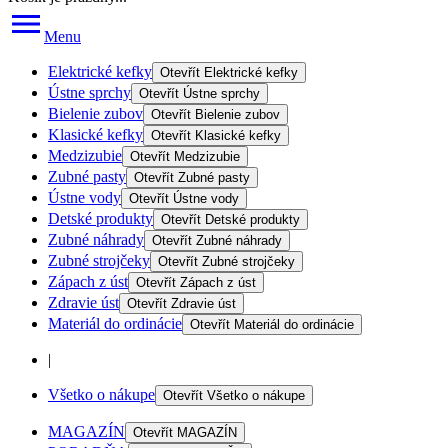
Menu
Elektrické kefky
Otevřít
Elektrické kefky
Ústne sprchy
Otevřít
Ústne sprchy
Bielenie zubov
Otevřít
Bielenie zubov
Klasické kefky
Otevřít
Klasické kefky
Medzizubie
Otevřít
Medzizubie
Zubné pasty
Otevřít
Zubné pasty
Ústne vody
Otevřít
Ústne vody
Detské produkty
Otevřít
Detské produkty
Zubné náhrady
Otevřít
Zubné náhrady
Zubné strojčeky
Otevřít
Zubné strojčeky
Zápach z úst
Otevřít
Zápach z úst
Zdravie úst
Otevřít
Zdravie úst
Materiál do ordinácie
Otevřít
Materiál do ordinácie
|
Všetko o nákupe
Otevřít
Všetko o nákupe
MAGAZÍN
Otevřít
MAGAZÍN