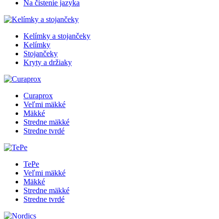
Na čistenie jazyka
Kelímky a stojančeky
Kelímky
Stojančeky
Kryty a držiaky
Curaprox
Veľmi mäkké
Mäkké
Stredne mäkké
Stredne tvrdé
TePe
Veľmi mäkké
Mäkké
Stredne mäkké
Stredne tvrdé