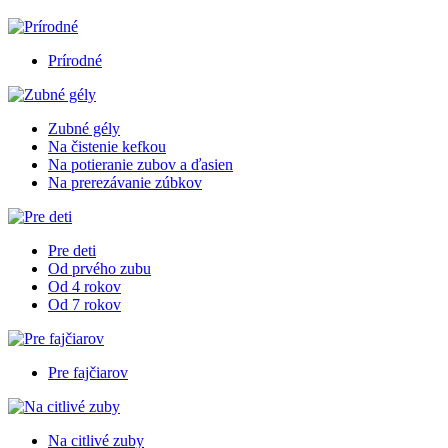
Prírodné
Zubné gély
Na čistenie kefkou
Na potieranie zubov a ďasien
Na prerezávanie zúbkov
Pre deti
Od prvého zubu
Od 4 rokov
Od 7 rokov
Pre fajčiarov
Na citlivé zuby