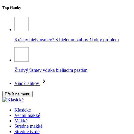
Top články
Krásny biely úsmev? S bielením zubov žiadny problém
Žiarivý úsmev vďaka bieliacim pastám
Viac článkov
Přejít na menu
Klasické
Veľmi mäkké
Mäkké
Stredne mäkké
Stredne tvrdé