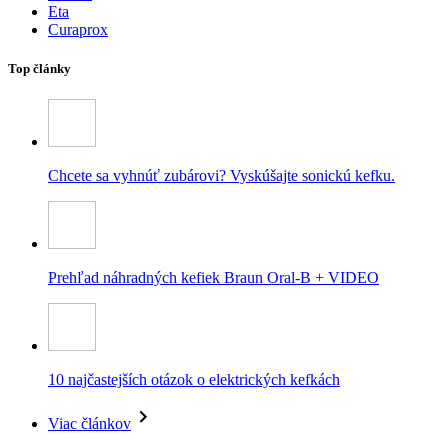
Eta
Curaprox
Top články
Chcete sa vyhnúť zubárovi? Vyskúšajte sonickú kefku.
Prehľad náhradných kefiek Braun Oral-B + VIDEO
10 najčastejších otázok o elektrických kefkách
Viac článkov