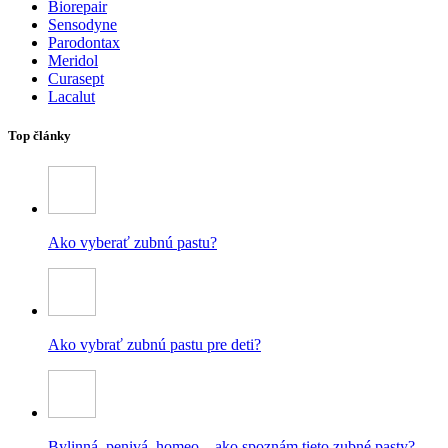
Biorepair
Sensodyne
Parodontax
Meridol
Curasept
Lacalut
Top články
Ako vyberať zubnú pastu?
Ako vybrať zubnú pastu pre deti?
Bylinná, penivá, homeo – ako spoznám tieto zubné pasty?