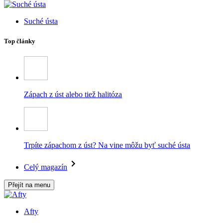
Suché ústa
Top články
Zápach z úst alebo tiež halitóza
Trpíte zápachom z úst? Na vine môžu byť suché ústa
Celý magazín
Přejít na menu
Afty