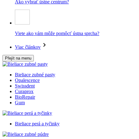
Ako vybrať ústne centrum?
Viete ako vám môže pomôcť ústna sprcha?
Viac článkov
Přejít na menu
Bieliace zubné pasty
Opalescence
Swissdent
Curaprox
BioRepair
Gum
Bieliace perá a tyčinky