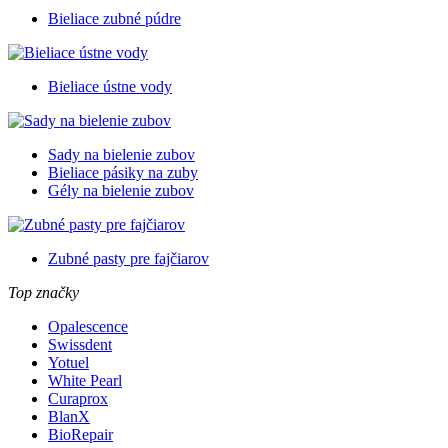
Bieliace zubné púdre
Bieliace ústne vody
Sady na bielenie zubov
Bieliace pásiky na zuby
Gély na bielenie zubov
Zubné pasty pre fajčiarov
Top značky
Opalescence
Swissdent
Yotuel
White Pearl
Curaprox
BlanX
BioRepair