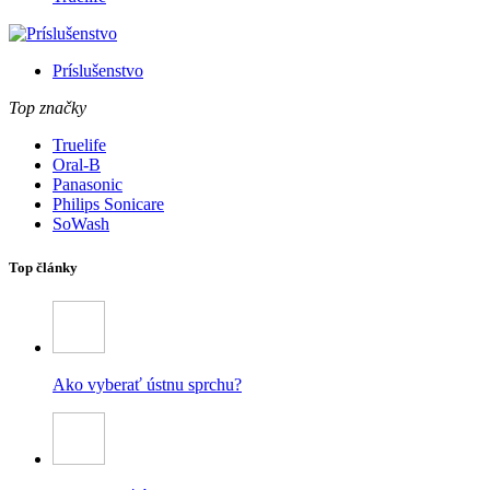
Príslušenstvo
Top značky
Truelife
Oral-B
Panasonic
Philips Sonicare
SoWash
Top články
Ako vyberať ústnu sprchu?