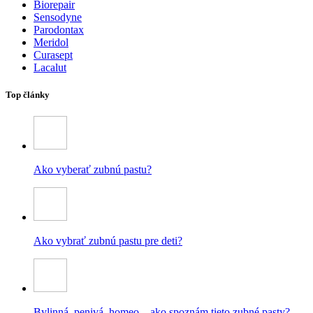
Biorepair
Sensodyne
Parodontax
Meridol
Curasept
Lacalut
Top články
Ako vyberať zubnú pastu?
Ako vybrať zubnú pastu pre deti?
Bylinná, penivá, homeo – ako spoznám tieto zubné pasty?