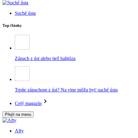
Suché ústa
Top články
Zápach z úst alebo tiež halitóza
Trpíte zápachom z úst? Na vine môžu byť suché ústa
Celý magazín
Přejít na menu
Afty