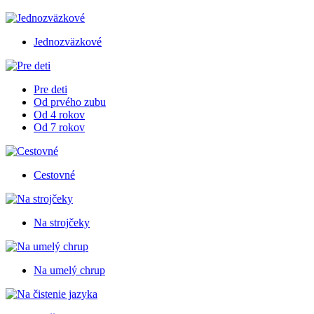
Jednozväzkové
Pre deti
Od prvého zubu
Od 4 rokov
Od 7 rokov
Cestovné
Na strojčeky
Na umelý chrup