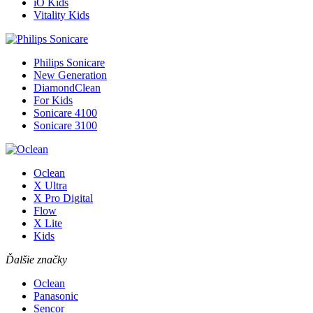
iO Kids
Vitality Kids
Philips Sonicare
New Generation
DiamondClean
For Kids
Sonicare 4100
Sonicare 3100
Oclean
X Ultra
X Pro Digital
Flow
X Lite
Kids
Ďalšie značky
Oclean
Panasonic
Sencor