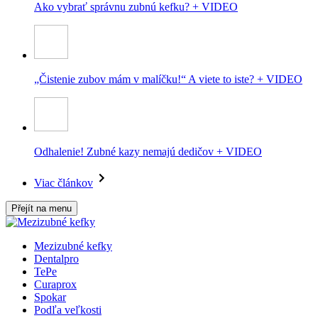
Ako vybrať správnu zubnú kefku? + VIDEO
„Čistenie zubov mám v malíčku!“ A viete to iste? + VIDEO
Odhalenie! Zubné kazy nemajú dedičov + VIDEO
Viac článkov
Přejít na menu
Mezizubné kefky
Dentalpro
TePe
Curaprox
Spokar
Podľa veľkosti