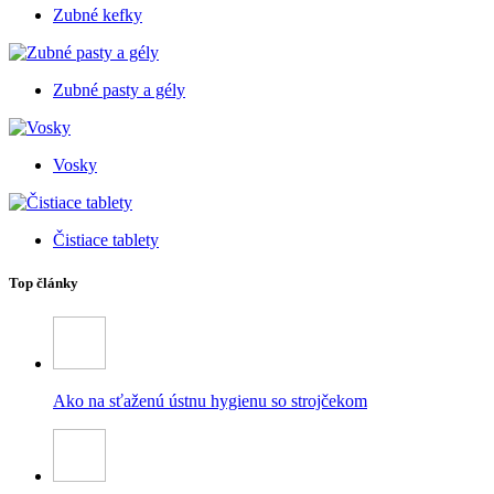
Zubné kefky
Zubné pasty a gély
Vosky
Čistiace tablety
Top články
Ako na sťaženú ústnu hygienu so strojčekom