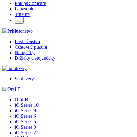
Philips Sonicare
Panasonic
Truelife
…
Príslušenstvo
Cestovné púzdra
Nabíjačky
Držiaky a stojančeky
Sanitizéry
Oral-B
iO Series 10
iO Series 9
iO Series 6
iO Series 5
iO Series 3
iO Series 2