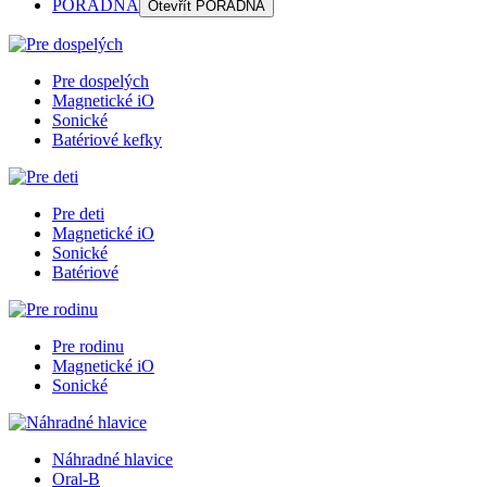
PORADŇA
Otevřít
PORADŇA
Pre dospelých
Magnetické iO
Sonické
Batériové kefky
Pre deti
Magnetické iO
Sonické
Batériové
Pre rodinu
Magnetické iO
Sonické
Náhradné hlavice
Oral-B