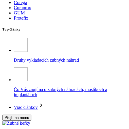
Corega
Curaprox
GUM
Protefix
Top články
Druhy vykladacích zubných náhrad
Čo Vás zaujíma o zubných náhradách, mostíkoch a
implantátoch
Viac článkov
Přejít na menu