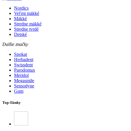
Nordics
Veľmi mäkké
Mäkké
Stredne mäkké
Stredne tvrdé
Detské
Dalšie značky
Spokar
Herbadent
Swissdent
Parodontax
Meridol
Megasmile
Sensodyne
Gum
Top články