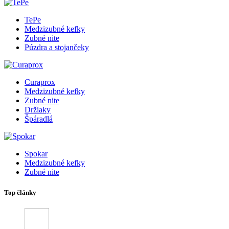
TePe
Medzizubné kefky
Zubné nite
Púzdra a stojančeky
Curaprox
Medzizubné kefky
Zubné nite
Držiaky
Špáradlá
Spokar
Medzizubné kefky
Zubné nite
Top články