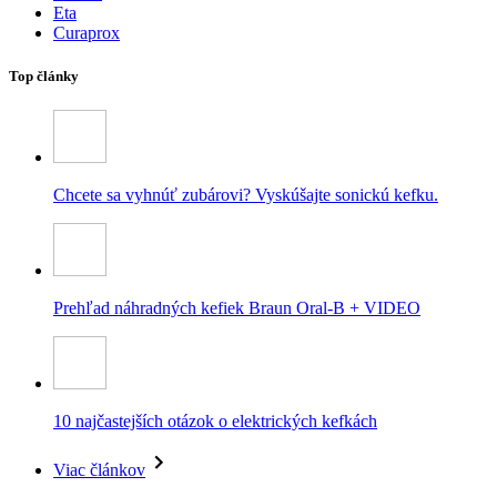
Eta
Curaprox
Top články
Chcete sa vyhnúť zubárovi? Vyskúšajte sonickú kefku.
Prehľad náhradných kefiek Braun Oral-B + VIDEO
10 najčastejších otázok o elektrických kefkách
Viac článkov