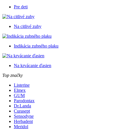
Pre deti
Na citlivé zuby
Indikácia zubného plaku
Na krvácanie ďasien
Top značky
Listerine
Elmex
GUM
Parodontax
Dr.Landa
Curasept
Sensodyne
Herbadent
Meridol