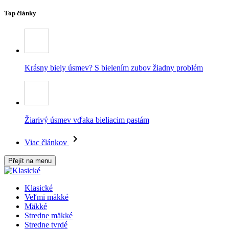
Top články
Krásny biely úsmev? S bielením zubov žiadny problém
Žiarivý úsmev vďaka bieliacim pastám
Viac článkov
Přejít na menu
Klasické
Veľmi mäkké
Mäkké
Stredne mäkké
Stredne tvrdé