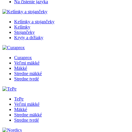
Na čistenie jazyka
Kelímky a stojančeky
Kelímky
Stojančeky
Kryty a držiaky
Curaprox
Veľmi mäkké
Mäkké
Stredne mäkké
Stredne tvrdé
TePe
Veľmi mäkké
Mäkké
Stredne mäkké
Stredne tvrdé