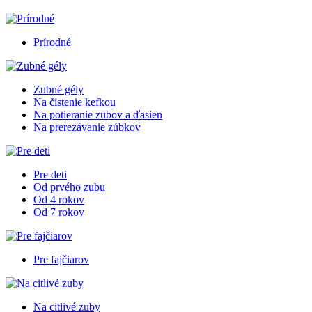
Prírodné
Zubné gély
Na čistenie kefkou
Na potieranie zubov a ďasien
Na prerezávanie zúbkov
Pre deti
Od prvého zubu
Od 4 rokov
Od 7 rokov
Pre fajčiarov
Na citlivé zuby