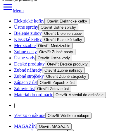
Menu
Elektrické kefky
Otevřít
Elektrické kefky
Ústne sprchy
Otevřít
Ústne sprchy
Bielenie zubov
Otevřít
Bielenie zubov
Klasické kefky
Otevřít
Klasické kefky
Medzizubie
Otevřít
Medzizubie
Zubné pasty
Otevřít
Zubné pasty
Ústne vody
Otevřít
Ústne vody
Detské produkty
Otevřít
Detské produkty
Zubné náhrady
Otevřít
Zubné náhrady
Zubné strojčeky
Otevřít
Zubné strojčeky
Zápach z úst
Otevřít
Zápach z úst
Zdravie úst
Otevřít
Zdravie úst
Materiál do ordinácie
Otevřít
Materiál do ordinácie
|
Všetko o nákupe
Otevřít
Všetko o nákupe
MAGAZÍN
Otevřít
MAGAZÍN