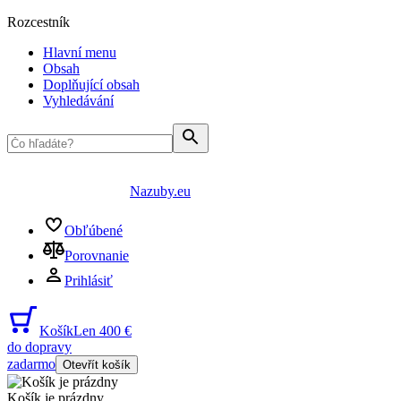
Rozcestník
Hlavní menu
Obsah
Doplňující obsah
Vyhledávání
Nazuby.eu
Obľúbené
Porovnanie
Prihlásiť
Košík
Len 400 €
do dopravy
zadarmo
Otevřít košík
Košík je prázdny
...