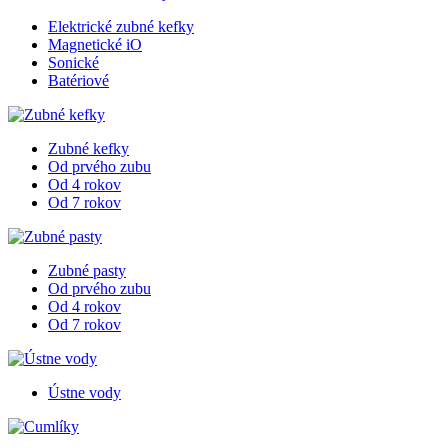
Elektrické zubné kefky
Magnetické iO
Sonické
Batériové
Zubné kefky
Od prvého zubu
Od 4 rokov
Od 7 rokov
Zubné pasty
Od prvého zubu
Od 4 rokov
Od 7 rokov
Ústne vody