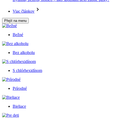
Viac článkov
Přejít na menu
Bežné
Bez alkoholu
S chlórhexidínom
Prírodné
Bieliace