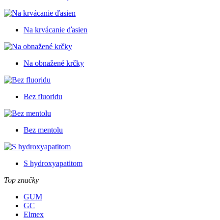
Na krvácanie ďasien
Na obnažené krčky
Bez fluoridu
Bez mentolu
S hydroxyapatitom
Top značky
GUM
GC
Elmex