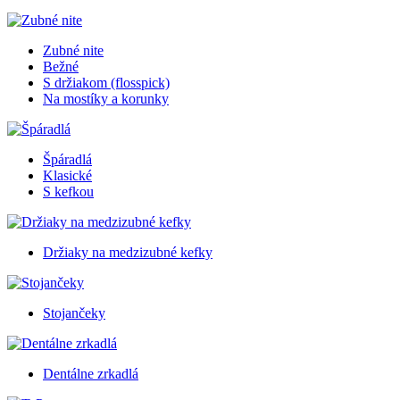
Zubné nite
Bežné
S držiakom (flosspick)
Na mostíky a korunky
Špáradlá
Klasické
S kefkou
Držiaky na medzizubné kefky
Stojančeky
Dentálne zrkadlá