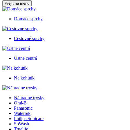
Přejít na menu
Domáce sprchy
Cestovné sprchy
Ústne centrá
Na kohútik
Náhradné trysky
Oral-B
Panasonic
Waterpik
Philips Sonicare
SoWash
Truelife