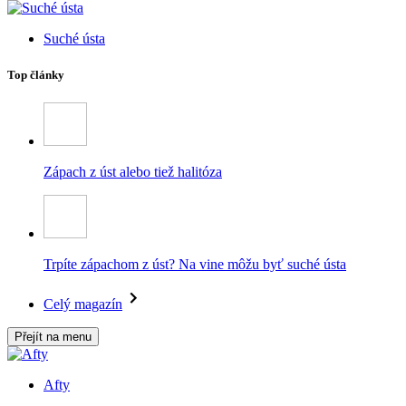
Suché ústa
Top články
Zápach z úst alebo tiež halitóza
Trpíte zápachom z úst? Na vine môžu byť suché ústa
Celý magazín
Přejít na menu
Afty