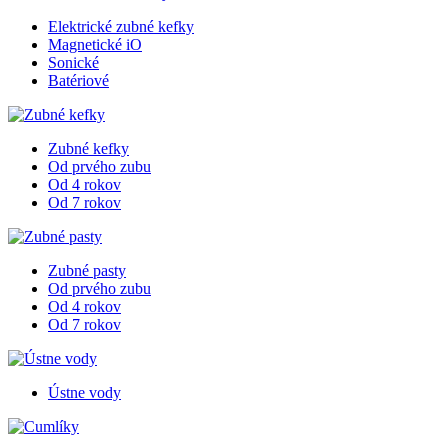
Elektrické zubné kefky
Magnetické iO
Sonické
Batériové
Zubné kefky
Od prvého zubu
Od 4 rokov
Od 7 rokov
Zubné pasty
Od prvého zubu
Od 4 rokov
Od 7 rokov
Ústne vody