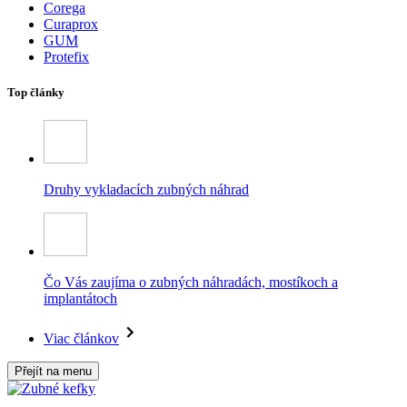
Corega
Curaprox
GUM
Protefix
Top články
Druhy vykladacích zubných náhrad
Čo Vás zaujíma o zubných náhradách, mostíkoch a
implantátoch
Viac článkov
Přejít na menu