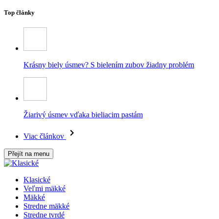
Top články
Krásny biely úsmev? S bielením zubov žiadny problém
Žiarivý úsmev vďaka bieliacim pastám
Viac článkov
Přejít na menu
Klasické
Veľmi mäkké
Mäkké
Stredne mäkké
Stredne tvrdé