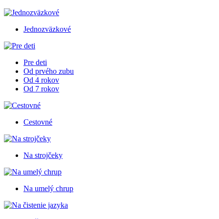
Jednozväzkové
Pre deti
Od prvého zubu
Od 4 rokov
Od 7 rokov
Cestovné
Na strojčeky
Na umelý chrup