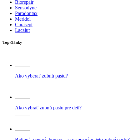
Biorepair
Sensodyne
Parodontax
Meridol
Curasept
Lacalut
Top články
Ako vyberať zubnú pastu?
Ako vybrať zubnú pastu pre deti?
Bylinná, penivá, homeo – ako spoznám tieto zubné pasty?