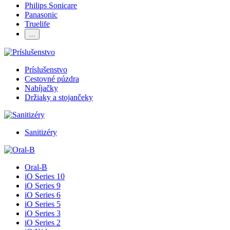
Philips Sonicare
Panasonic
Truelife
…
Príslušenstvo
Cestovné púzdra
Nabíjačky
Držiaky a stojančeky
Sanitizéry
Oral-B
iO Series 10
iO Series 9
iO Series 6
iO Series 5
iO Series 3
iO Series 2