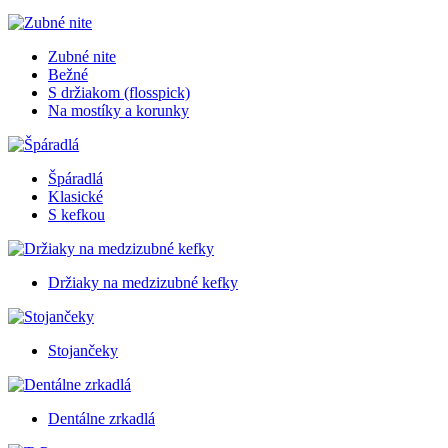
Zubné nite
Bežné
S držiakom (flosspick)
Na mostíky a korunky
Špáradlá
Klasické
S kefkou
Držiaky na medzizubné kefky
Stojančeky
Dentálne zrkadlá