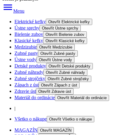
Menu
Elektrické kefky
Otevřít
Elektrické kefky
Ústne sprchy
Otevřít
Ústne sprchy
Bielenie zubov
Otevřít
Bielenie zubov
Klasické kefky
Otevřít
Klasické kefky
Medzizubie
Otevřít
Medzizubie
Zubné pasty
Otevřít
Zubné pasty
Ústne vody
Otevřít
Ústne vody
Detské produkty
Otevřít
Detské produkty
Zubné náhrady
Otevřít
Zubné náhrady
Zubné strojčeky
Otevřít
Zubné strojčeky
Zápach z úst
Otevřít
Zápach z úst
Zdravie úst
Otevřít
Zdravie úst
Materiál do ordinácie
Otevřít
Materiál do ordinácie
|
Všetko o nákupe
Otevřít
Všetko o nákupe
MAGAZÍN
Otevřít
MAGAZÍN