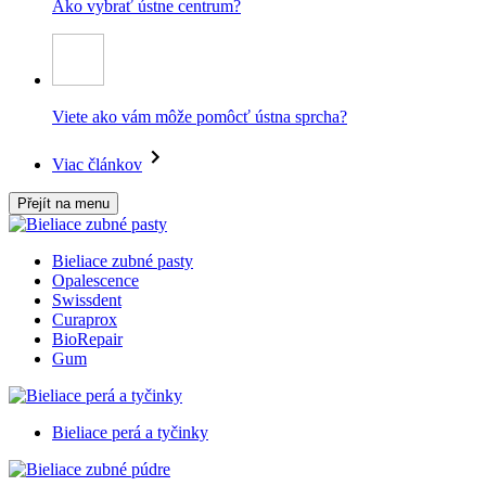
Ako vybrať ústne centrum?
Viete ako vám môže pomôcť ústna sprcha?
Viac článkov
Přejít na menu
Bieliace zubné pasty
Opalescence
Swissdent
Curaprox
BioRepair
Gum
Bieliace perá a tyčinky