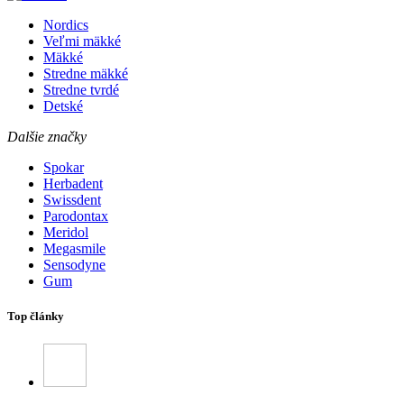
Nordics
Veľmi mäkké
Mäkké
Stredne mäkké
Stredne tvrdé
Detské
Dalšie značky
Spokar
Herbadent
Swissdent
Parodontax
Meridol
Megasmile
Sensodyne
Gum
Top články