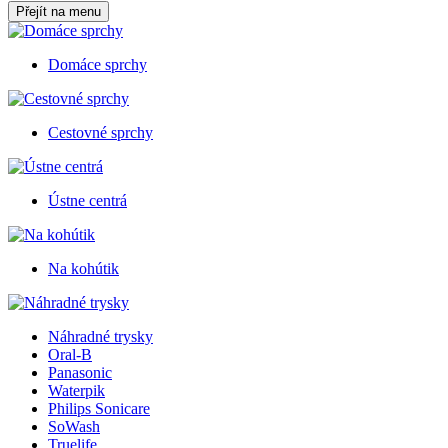
Přejít na menu
Domáce sprchy
Cestovné sprchy
Ústne centrá
Na kohútik
Náhradné trysky
Oral-B
Panasonic
Waterpik
Philips Sonicare
SoWash
Truelife