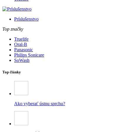
Príslušenstvo
Top značky
Truelife
Oral-B
Panasonic
Philips Sonicare
SoWash
Top články
Ako vyberať ústnu sprchu?