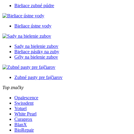
Bieliace zubné púdre
Bieliace ústne vody
Sady na bielenie zubov
Bieliace pásiky na zuby
Gély na bielenie zubov
Zubné pasty pre fajčiarov
Top značky
Opalescence
Swissdent
Yotuel
White Pearl
Curaprox
BlanX
BioRepair