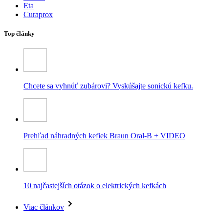
Eta
Curaprox
Top články
Chcete sa vyhnúť zubárovi? Vyskúšajte sonickú kefku.
Prehľad náhradných kefiek Braun Oral-B + VIDEO
10 najčastejších otázok o elektrických kefkách
Viac článkov