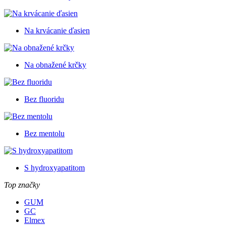
Na krvácanie ďasien
Na obnažené krčky
Bez fluoridu
Bez mentolu
S hydroxyapatitom
Top značky
GUM
GC
Elmex