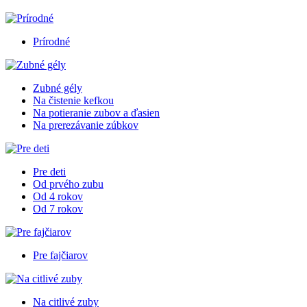
Prírodné
Zubné gély
Na čistenie kefkou
Na potieranie zubov a ďasien
Na prerezávanie zúbkov
Pre deti
Od prvého zubu
Od 4 rokov
Od 7 rokov
Pre fajčiarov
Na citlivé zuby