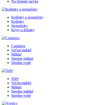
Na čistenie jazyka
Kelímky a stojančeky
Kelímky
Stojančeky
Kryty a držiaky
Curaprox
Veľmi mäkké
Mäkké
Stredne mäkké
Stredne tvrdé
TePe
Veľmi mäkké
Mäkké
Stredne mäkké
Stredne tvrdé