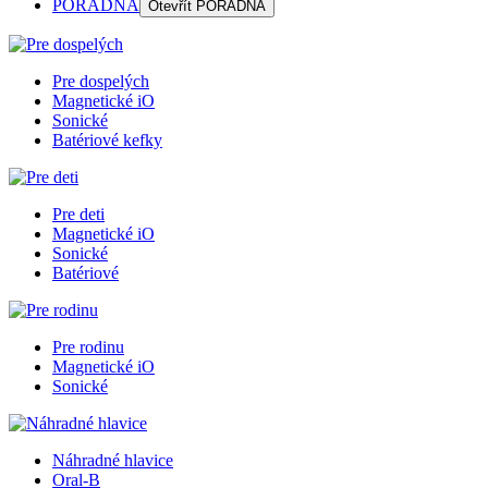
PORADŇA
Otevřít
PORADŇA
Pre dospelých
Magnetické iO
Sonické
Batériové kefky
Pre deti
Magnetické iO
Sonické
Batériové
Pre rodinu
Magnetické iO
Sonické
Náhradné hlavice
Oral-B