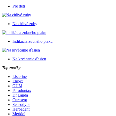
Pre deti
Na citlivé zuby
Indikácia zubného plaku
Na krvácanie ďasien
Top značky
Listerine
Elmex
GUM
Parodontax
Dr.Landa
Curasept
Sensodyne
Herbadent
Meridol