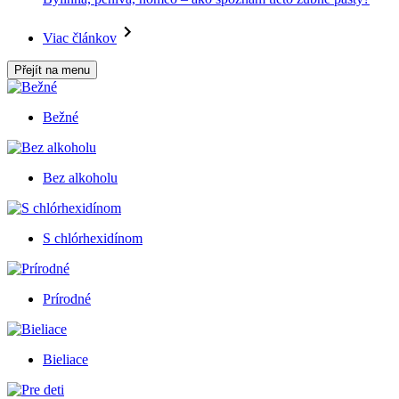
Viac článkov
Přejít na menu
Bežné
Bez alkoholu
S chlórhexidínom
Prírodné
Bieliace