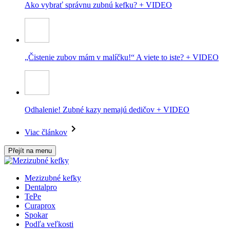
Ako vybrať správnu zubnú kefku? + VIDEO
„Čistenie zubov mám v malíčku!“ A viete to iste? + VIDEO
Odhalenie! Zubné kazy nemajú dedičov + VIDEO
Viac článkov
Přejít na menu
Mezizubné kefky
Dentalpro
TePe
Curaprox
Spokar
Podľa veľkosti