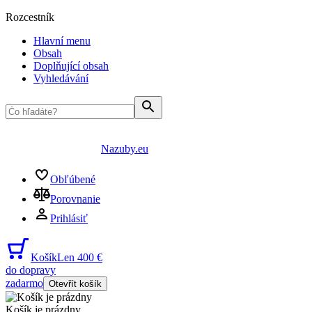
Rozcestník
Hlavní menu
Obsah
Doplňující obsah
Vyhledávání
Nazuby.eu
Obľúbené
Porovnanie
Prihlásiť
Košík
Len 400 €
do dopravy
zadarmo
Otevřít košík
Košík je prázdny
...