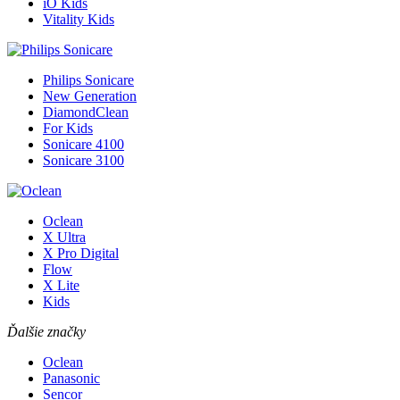
iO Kids
Vitality Kids
Philips Sonicare
New Generation
DiamondClean
For Kids
Sonicare 4100
Sonicare 3100
Oclean
X Ultra
X Pro Digital
Flow
X Lite
Kids
Ďalšie značky
Oclean
Panasonic
Sencor