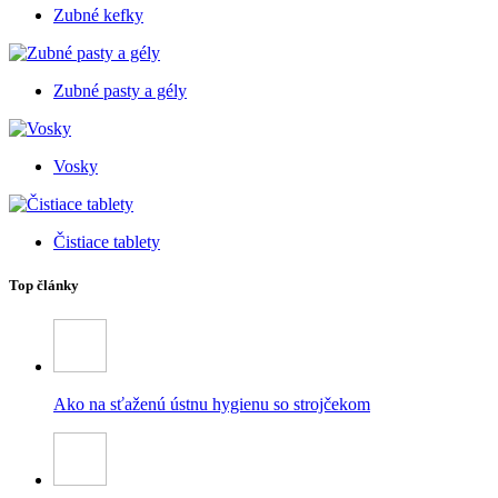
Zubné kefky
Zubné pasty a gély
Vosky
Čistiace tablety
Top články
Ako na sťaženú ústnu hygienu so strojčekom