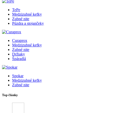
TePe
Medzizubné kefky
Zubné nite
Púzdra a stojančeky
Curaprox
Medzizubné kefky
Zubné nite
Držiaky
Špáradlá
Spokar
Medzizubné kefky
Zubné nite
Top články