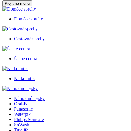
Přejít na menu
Domáce sprchy
Cestovné sprchy
Ústne centrá
Na kohútik
Náhradné trysky
Oral-B
Panasonic
Waterpik
Philips Sonicare
SoWash
Truelife