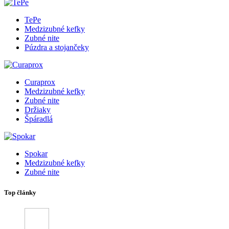
TePe
Medzizubné kefky
Zubné nite
Púzdra a stojančeky
Curaprox
Medzizubné kefky
Zubné nite
Držiaky
Špáradlá
Spokar
Medzizubné kefky
Zubné nite
Top články