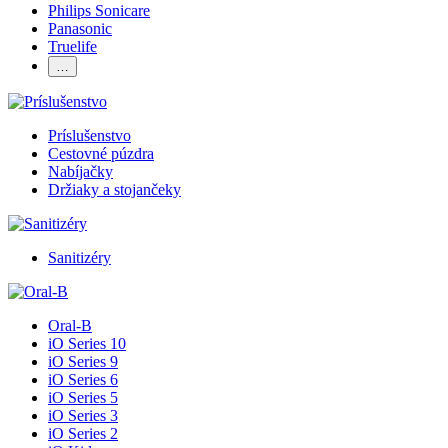
Philips Sonicare
Panasonic
Truelife
…
Príslušenstvo
Cestovné púzdra
Nabíjačky
Držiaky a stojančeky
Sanitizéry
Oral-B
iO Series 10
iO Series 9
iO Series 6
iO Series 5
iO Series 3
iO Series 2