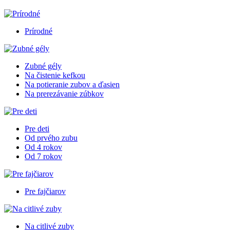
Prírodné
Zubné gély
Na čistenie kefkou
Na potieranie zubov a ďasien
Na prerezávanie zúbkov
Pre deti
Od prvého zubu
Od 4 rokov
Od 7 rokov
Pre fajčiarov
Na citlivé zuby