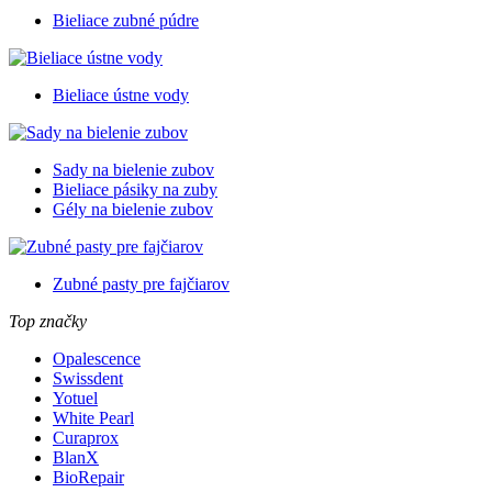
Bieliace zubné púdre
Bieliace ústne vody
Sady na bielenie zubov
Bieliace pásiky na zuby
Gély na bielenie zubov
Zubné pasty pre fajčiarov
Top značky
Opalescence
Swissdent
Yotuel
White Pearl
Curaprox
BlanX
BioRepair