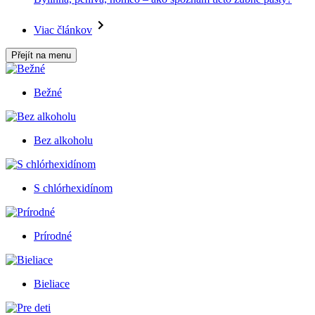
Viac článkov
Přejít na menu
Bežné
Bez alkoholu
S chlórhexidínom
Prírodné
Bieliace