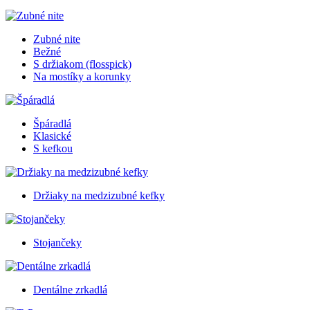
Zubné nite
Bežné
S držiakom (flosspick)
Na mostíky a korunky
Špáradlá
Klasické
S kefkou
Držiaky na medzizubné kefky
Stojančeky
Dentálne zrkadlá