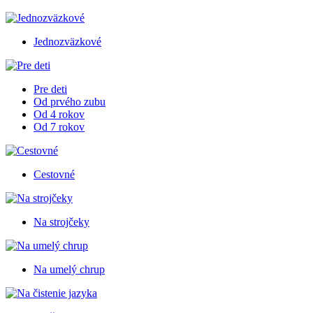
Jednozväzkové
Pre deti
Od prvého zubu
Od 4 rokov
Od 7 rokov
Cestovné
Na strojčeky
Na umelý chrup