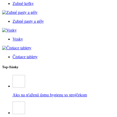
Zubné kefky
Zubné pasty a gély
Vosky
Čistiace tablety
Top články
Ako na sťaženú ústnu hygienu so strojčekom