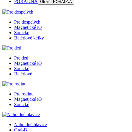
PORADŇA
Otevřít
PORADŇA
Pre dospelých
Magnetické iO
Sonické
Batériové kefky
Pre deti
Magnetické iO
Sonické
Batériové
Pre rodinu
Magnetické iO
Sonické
Náhradné hlavice
Oral-B