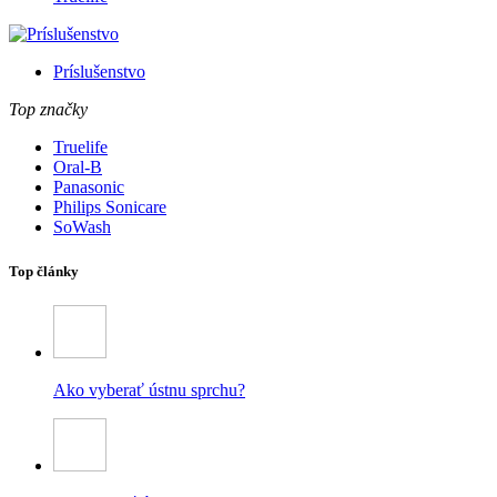
Príslušenstvo
Top značky
Truelife
Oral-B
Panasonic
Philips Sonicare
SoWash
Top články
Ako vyberať ústnu sprchu?