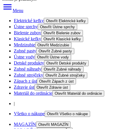
Menu
Elektrické kefky
Otevřít
Elektrické kefky
Ústne sprchy
Otevřít
Ústne sprchy
Bielenie zubov
Otevřít
Bielenie zubov
Klasické kefky
Otevřít
Klasické kefky
Medzizubie
Otevřít
Medzizubie
Zubné pasty
Otevřít
Zubné pasty
Ústne vody
Otevřít
Ústne vody
Detské produkty
Otevřít
Detské produkty
Zubné náhrady
Otevřít
Zubné náhrady
Zubné strojčeky
Otevřít
Zubné strojčeky
Zápach z úst
Otevřít
Zápach z úst
Zdravie úst
Otevřít
Zdravie úst
Materiál do ordinácie
Otevřít
Materiál do ordinácie
|
Všetko o nákupe
Otevřít
Všetko o nákupe
MAGAZÍN
Otevřít
MAGAZÍN