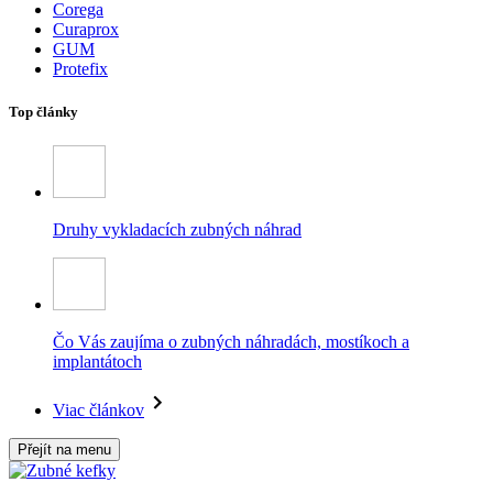
Corega
Curaprox
GUM
Protefix
Top články
Druhy vykladacích zubných náhrad
Čo Vás zaujíma o zubných náhradách, mostíkoch a
implantátoch
Viac článkov
Přejít na menu