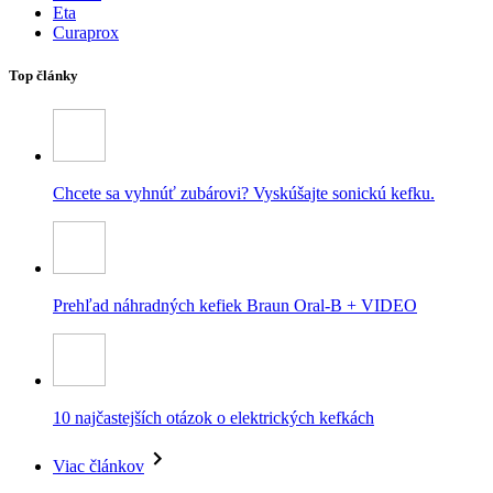
Eta
Curaprox
Top články
Chcete sa vyhnúť zubárovi? Vyskúšajte sonickú kefku.
Prehľad náhradných kefiek Braun Oral-B + VIDEO
10 najčastejších otázok o elektrických kefkách
Viac článkov