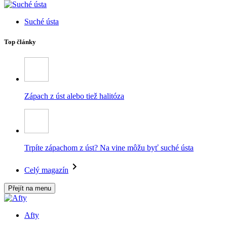
Suché ústa
Top články
Zápach z úst alebo tiež halitóza
Trpíte zápachom z úst? Na vine môžu byť suché ústa
Celý magazín
Přejít na menu
Afty