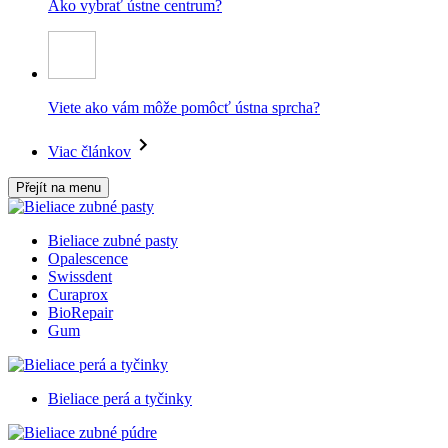
Ako vybrať ústne centrum?
Viete ako vám môže pomôcť ústna sprcha?
Viac článkov
Přejít na menu
Bieliace zubné pasty
Opalescence
Swissdent
Curaprox
BioRepair
Gum
Bieliace perá a tyčinky