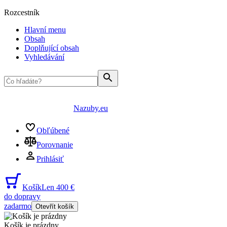
Rozcestník
Hlavní menu
Obsah
Doplňující obsah
Vyhledávání
Nazuby.eu
Obľúbené
Porovnanie
Prihlásiť
Košík
Len 400 €
do dopravy
zadarmo
Otevřít košík
Košík je prázdny
...