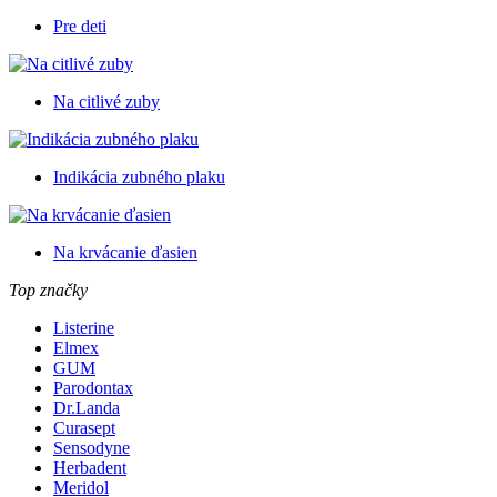
Pre deti
Na citlivé zuby
Indikácia zubného plaku
Na krvácanie ďasien
Top značky
Listerine
Elmex
GUM
Parodontax
Dr.Landa
Curasept
Sensodyne
Herbadent
Meridol