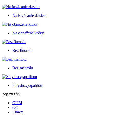
Na krvácanie ďasien
Na obnažené krčky
Bez fluoridu
Bez mentolu
S hydroxyapatitom
Top značky
GUM
GC
Elmex