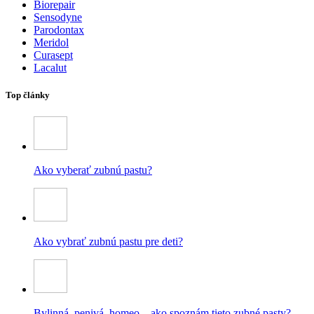
Biorepair
Sensodyne
Parodontax
Meridol
Curasept
Lacalut
Top články
Ako vyberať zubnú pastu?
Ako vybrať zubnú pastu pre deti?
Bylinná, penivá, homeo – ako spoznám tieto zubné pasty?