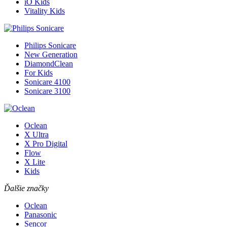
iO Kids
Vitality Kids
Philips Sonicare
New Generation
DiamondClean
For Kids
Sonicare 4100
Sonicare 3100
Oclean
X Ultra
X Pro Digital
Flow
X Lite
Kids
Ďalšie značky
Oclean
Panasonic
Sencor