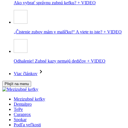
Ako vybrať správnu zubnú kefku? + VIDEO
„Čistenie zubov mám v malíčku!“ A viete to iste? + VIDEO
Odhalenie! Zubné kazy nemajú dedičov + VIDEO
Viac článkov
Přejít na menu
Mezizubné kefky
Dentalpro
TePe
Curaprox
Spokar
Podľa veľkosti