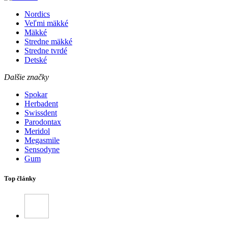
Nordics
Veľmi mäkké
Mäkké
Stredne mäkké
Stredne tvrdé
Detské
Dalšie značky
Spokar
Herbadent
Swissdent
Parodontax
Meridol
Megasmile
Sensodyne
Gum
Top články