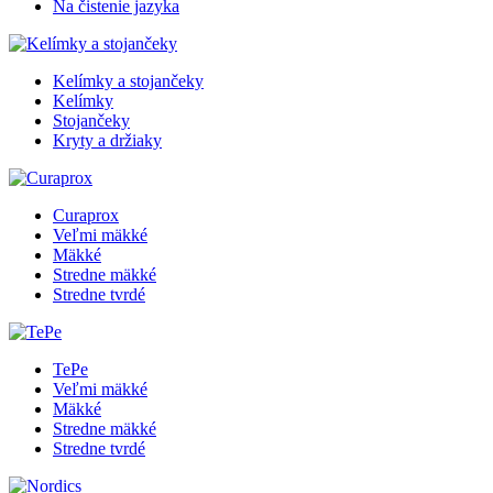
Na čistenie jazyka
Kelímky a stojančeky
Kelímky
Stojančeky
Kryty a držiaky
Curaprox
Veľmi mäkké
Mäkké
Stredne mäkké
Stredne tvrdé
TePe
Veľmi mäkké
Mäkké
Stredne mäkké
Stredne tvrdé