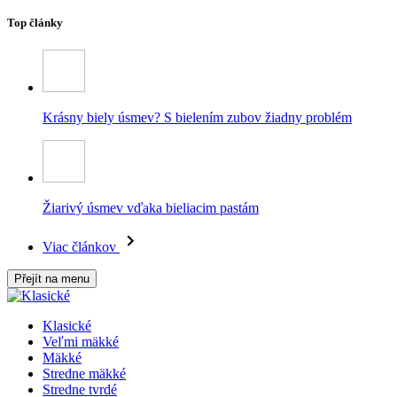
Top články
Krásny biely úsmev? S bielením zubov žiadny problém
Žiarivý úsmev vďaka bieliacim pastám
Viac článkov
Přejít na menu
Klasické
Veľmi mäkké
Mäkké
Stredne mäkké
Stredne tvrdé