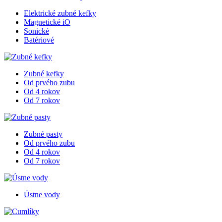
Elektrické zubné kefky
Magnetické iO
Sonické
Batériové
Zubné kefky
Od prvého zubu
Od 4 rokov
Od 7 rokov
Zubné pasty
Od prvého zubu
Od 4 rokov
Od 7 rokov
Ústne vody