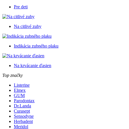
Pre deti
Na citlivé zuby
Indikácia zubného plaku
Na krvácanie ďasien
Top značky
Listerine
Elmex
GUM
Parodontax
Dr.Landa
Curasept
Sensodyne
Herbadent
Meridol