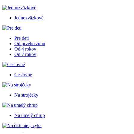
Jednozväzkové
Pre deti
Od prvého zubu
Od 4 rokov
Od 7 rokov
Cestovné
Na strojčeky
Na umelý chrup