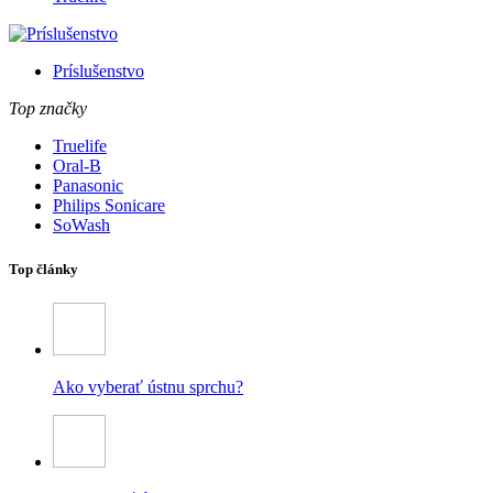
Príslušenstvo
Top značky
Truelife
Oral-B
Panasonic
Philips Sonicare
SoWash
Top články
Ako vyberať ústnu sprchu?