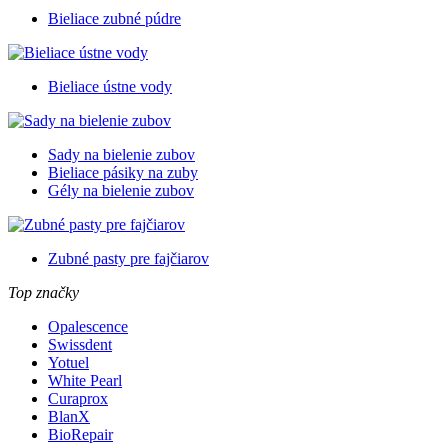
Bieliace zubné púdre
Bieliace ústne vody
Sady na bielenie zubov
Bieliace pásiky na zuby
Gély na bielenie zubov
Zubné pasty pre fajčiarov
Top značky
Opalescence
Swissdent
Yotuel
White Pearl
Curaprox
BlanX
BioRepair