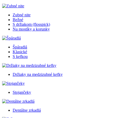
Zubné nite
Bežné
S držiakom (flosspick)
Na mostíky a korunky
Špáradlá
Klasické
S kefkou
Držiaky na medzizubné kefky
Stojančeky
Dentálne zrkadlá