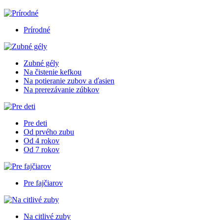
Prírodné
Zubné gély
Na čistenie kefkou
Na potieranie zubov a ďasien
Na prerezávanie zúbkov
Pre deti
Od prvého zubu
Od 4 rokov
Od 7 rokov
Pre fajčiarov
Na citlivé zuby