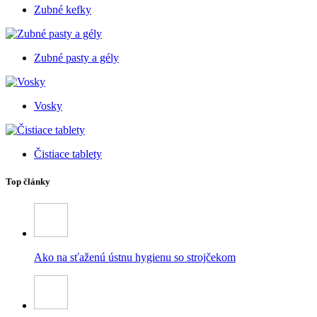
Zubné kefky
Zubné pasty a gély
Vosky
Čistiace tablety
Top články
Ako na sťaženú ústnu hygienu so strojčekom