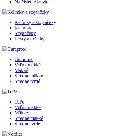
Na čistenie jazyka
Kelímky a stojančeky
Kelímky
Stojančeky
Kryty a držiaky
Curaprox
Veľmi mäkké
Mäkké
Stredne mäkké
Stredne tvrdé
TePe
Veľmi mäkké
Mäkké
Stredne mäkké
Stredne tvrdé