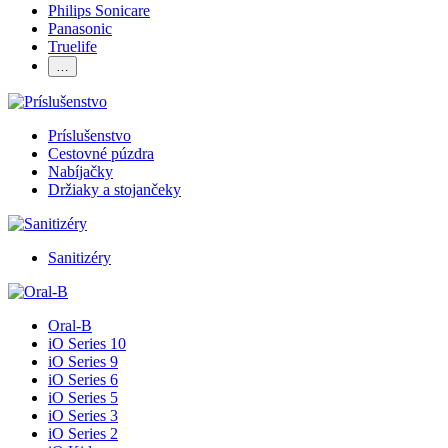
Philips Sonicare
Panasonic
Truelife
…
Príslušenstvo
Cestovné púzdra
Nabíjačky
Držiaky a stojančeky
Sanitizéry
Oral-B
iO Series 10
iO Series 9
iO Series 6
iO Series 5
iO Series 3
iO Series 2