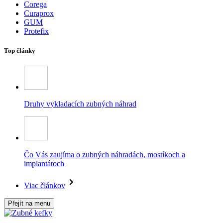
Corega
Curaprox
GUM
Protefix
Top články
Druhy vykladacích zubných náhrad
Čo Vás zaujíma o zubných náhradách, mostíkoch a
implantátoch
Viac článkov
Přejít na menu