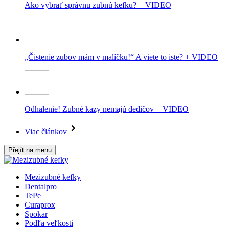
Ako vybrať správnu zubnú kefku? + VIDEO
„Čistenie zubov mám v malíčku!“ A viete to iste? + VIDEO
Odhalenie! Zubné kazy nemajú dedičov + VIDEO
Viac článkov
Přejít na menu
Mezizubné kefky
Dentalpro
TePe
Curaprox
Spokar
Podľa veľkosti