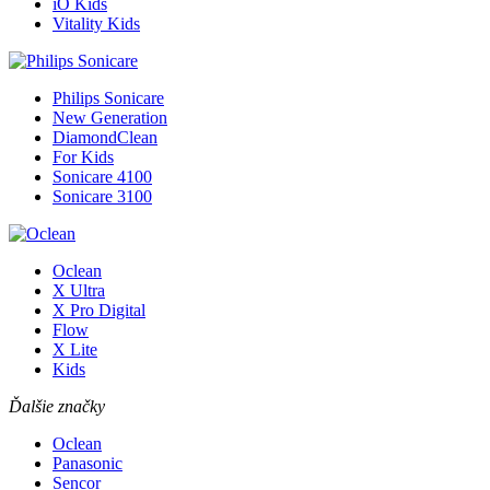
iO Kids
Vitality Kids
Philips Sonicare
New Generation
DiamondClean
For Kids
Sonicare 4100
Sonicare 3100
Oclean
X Ultra
X Pro Digital
Flow
X Lite
Kids
Ďalšie značky
Oclean
Panasonic
Sencor