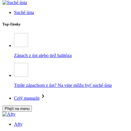
Suché ústa
Top články
Zápach z úst alebo tiež halitóza
Trpíte zápachom z úst? Na vine môžu byť suché ústa
Celý magazín
Přejít na menu
Afty