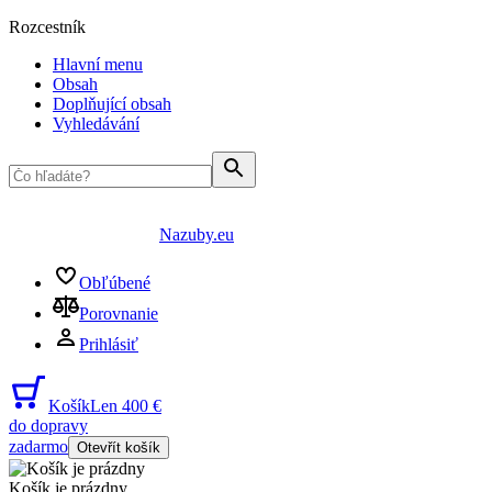
Rozcestník
Hlavní menu
Obsah
Doplňující obsah
Vyhledávání
Nazuby.eu
Obľúbené
Porovnanie
Prihlásiť
Košík
Len 400 €
do dopravy
zadarmo
Otevřít košík
Košík je prázdny
...