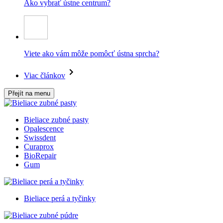
Ako vybrať ústne centrum?
Viete ako vám môže pomôcť ústna sprcha?
Viac článkov
Přejít na menu
Bieliace zubné pasty
Opalescence
Swissdent
Curaprox
BioRepair
Gum
Bieliace perá a tyčinky