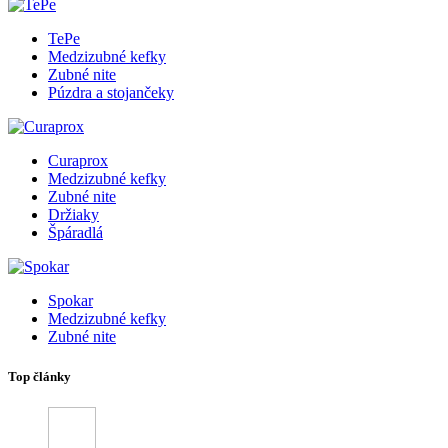
TePe
Medzizubné kefky
Zubné nite
Púzdra a stojančeky
Curaprox
Medzizubné kefky
Zubné nite
Držiaky
Špáradlá
Spokar
Medzizubné kefky
Zubné nite
Top články