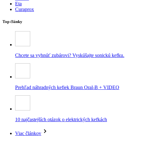
Eta
Curaprox
Top články
Chcete sa vyhnúť zubárovi? Vyskúšajte sonickú kefku.
Prehľad náhradných kefiek Braun Oral-B + VIDEO
10 najčastejších otázok o elektrických kefkách
Viac článkov