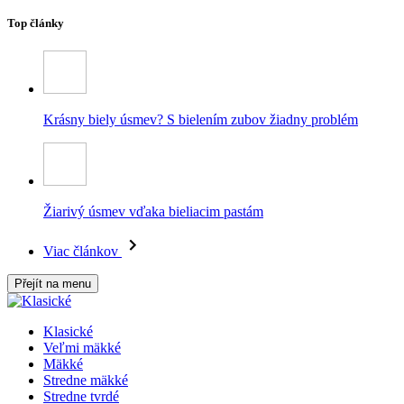
Top články
Krásny biely úsmev? S bielením zubov žiadny problém
Žiarivý úsmev vďaka bieliacim pastám
Viac článkov
Přejít na menu
Klasické
Veľmi mäkké
Mäkké
Stredne mäkké
Stredne tvrdé