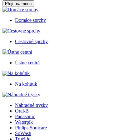
Přejít na menu
Domáce sprchy
Cestovné sprchy
Ústne centrá
Na kohútik
Náhradné trysky
Oral-B
Panasonic
Waterpik
Philips Sonicare
SoWash
Truelife