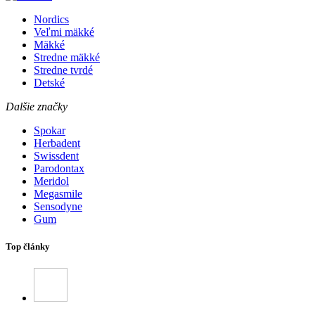
Nordics
Veľmi mäkké
Mäkké
Stredne mäkké
Stredne tvrdé
Detské
Dalšie značky
Spokar
Herbadent
Swissdent
Parodontax
Meridol
Megasmile
Sensodyne
Gum
Top články