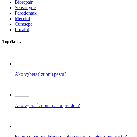
Biorepair
Sensodyne
Parodontax
Meridol
Curasept
Lacalut
Top články
Ako vyberať zubnú pastu?
Ako vybrať zubnú pastu pre deti?
Bylinná, penivá, homeo – ako spoznám tieto zubné pasty?