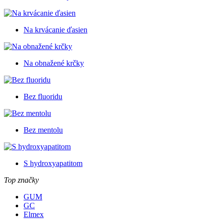
Na krvácanie ďasien
Na obnažené krčky
Bez fluoridu
Bez mentolu
S hydroxyapatitom
Top značky
GUM
GC
Elmex