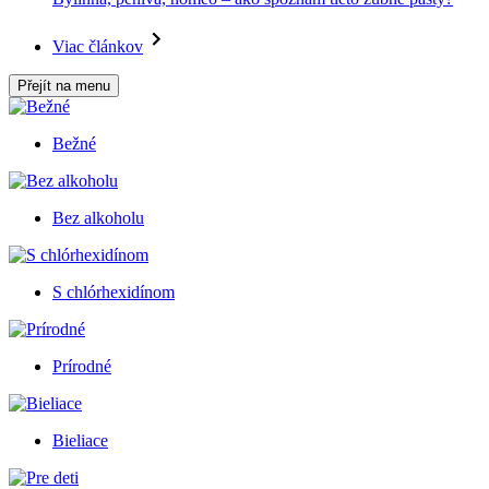
Viac článkov
Přejít na menu
Bežné
Bez alkoholu
S chlórhexidínom
Prírodné
Bieliace