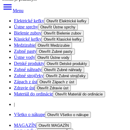
Menu
Elektrické kefky
Otevřít
Elektrické kefky
Ústne sprchy
Otevřít
Ústne sprchy
Bielenie zubov
Otevřít
Bielenie zubov
Klasické kefky
Otevřít
Klasické kefky
Medzizubie
Otevřít
Medzizubie
Zubné pasty
Otevřít
Zubné pasty
Ústne vody
Otevřít
Ústne vody
Detské produkty
Otevřít
Detské produkty
Zubné náhrady
Otevřít
Zubné náhrady
Zubné strojčeky
Otevřít
Zubné strojčeky
Zápach z úst
Otevřít
Zápach z úst
Zdravie úst
Otevřít
Zdravie úst
Materiál do ordinácie
Otevřít
Materiál do ordinácie
|
Všetko o nákupe
Otevřít
Všetko o nákupe
MAGAZÍN
Otevřít
MAGAZÍN