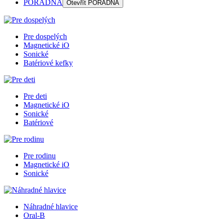
PORADŇA
Otevřít
PORADŇA
Pre dospelých
Magnetické iO
Sonické
Batériové kefky
Pre deti
Magnetické iO
Sonické
Batériové
Pre rodinu
Magnetické iO
Sonické
Náhradné hlavice
Oral-B