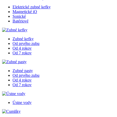
Elektrické zubné kefky
Magnetické iO
Sonické
Batériové
Zubné kefky
Od prvého zubu
Od 4 rokov
Od 7 rokov
Zubné pasty
Od prvého zubu
Od 4 rokov
Od 7 rokov
Ústne vody