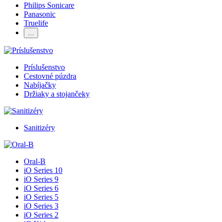
Philips Sonicare
Panasonic
Truelife
…
Príslušenstvo
Cestovné púzdra
Nabíjačky
Držiaky a stojančeky
Sanitizéry
Oral-B
iO Series 10
iO Series 9
iO Series 6
iO Series 5
iO Series 3
iO Series 2