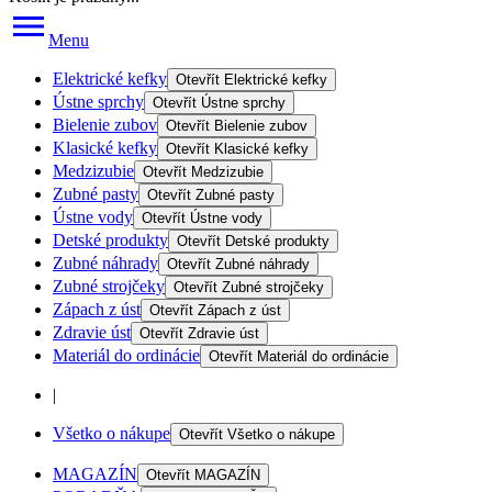
Menu
Elektrické kefky
Otevřít
Elektrické kefky
Ústne sprchy
Otevřít
Ústne sprchy
Bielenie zubov
Otevřít
Bielenie zubov
Klasické kefky
Otevřít
Klasické kefky
Medzizubie
Otevřít
Medzizubie
Zubné pasty
Otevřít
Zubné pasty
Ústne vody
Otevřít
Ústne vody
Detské produkty
Otevřít
Detské produkty
Zubné náhrady
Otevřít
Zubné náhrady
Zubné strojčeky
Otevřít
Zubné strojčeky
Zápach z úst
Otevřít
Zápach z úst
Zdravie úst
Otevřít
Zdravie úst
Materiál do ordinácie
Otevřít
Materiál do ordinácie
|
Všetko o nákupe
Otevřít
Všetko o nákupe
MAGAZÍN
Otevřít
MAGAZÍN