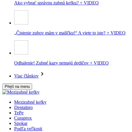
Ako vybrať správnu zubnú kefku? + VIDEO
„Čistenie zubov mám v malíčku!“ A viete to iste? + VIDEO
Odhalenie! Zubné kazy nemajú dedičov + VIDEO
Viac článkov
Přejít na menu
Mezizubné kefky
Dentalpro
TePe
Curaprox
Spokar
Podľa veľkosti