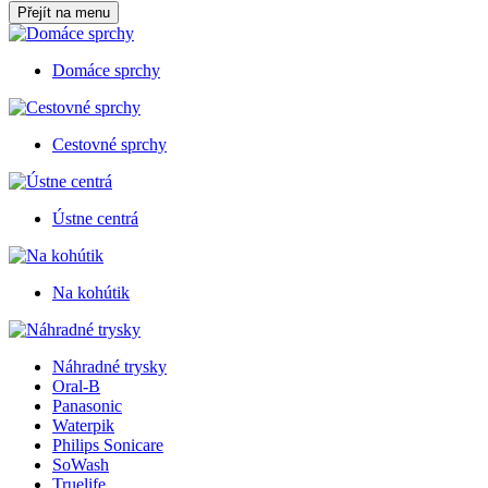
Přejít na menu
Domáce sprchy
Cestovné sprchy
Ústne centrá
Na kohútik
Náhradné trysky
Oral-B
Panasonic
Waterpik
Philips Sonicare
SoWash
Truelife