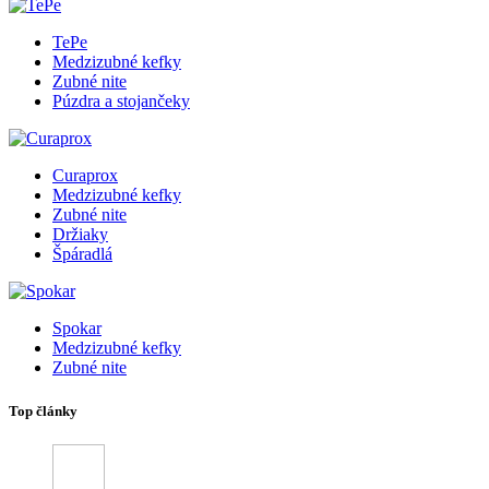
TePe
Medzizubné kefky
Zubné nite
Púzdra a stojančeky
Curaprox
Medzizubné kefky
Zubné nite
Držiaky
Špáradlá
Spokar
Medzizubné kefky
Zubné nite
Top články