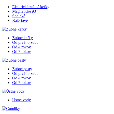
Elektrické zubné kefky
Magnetické iO
Sonické
Batériové
Zubné kefky
Od prvého zubu
Od 4 rokov
Od 7 rokov
Zubné pasty
Od prvého zubu
Od 4 rokov
Od 7 rokov
Ústne vody