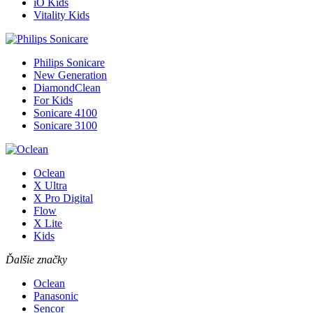
iO Kids
Vitality Kids
Philips Sonicare
New Generation
DiamondClean
For Kids
Sonicare 4100
Sonicare 3100
Oclean
X Ultra
X Pro Digital
Flow
X Lite
Kids
Ďalšie značky
Oclean
Panasonic
Sencor