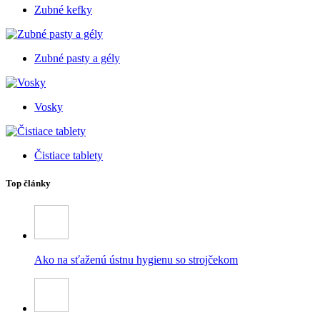
Zubné kefky
Zubné pasty a gély
Vosky
Čistiace tablety
Top články
Ako na sťaženú ústnu hygienu so strojčekom