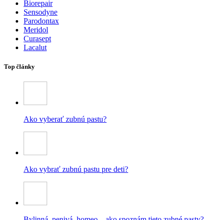
Biorepair
Sensodyne
Parodontax
Meridol
Curasept
Lacalut
Top články
Ako vyberať zubnú pastu?
Ako vybrať zubnú pastu pre deti?
Bylinná, penivá, homeo – ako spoznám tieto zubné pasty?