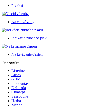
Pre deti
Na citlivé zuby
Indikácia zubného plaku
Na krvácanie ďasien
Top značky
Listerine
Elmex
GUM
Parodontax
Dr.Landa
Curasept
Sensodyne
Herbadent
Meridol