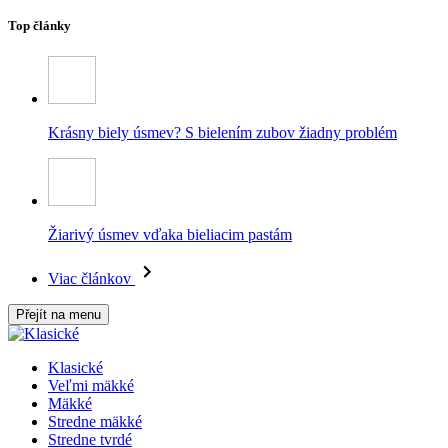
Top články
Krásny biely úsmev? S bielením zubov žiadny problém
Žiarivý úsmev vďaka bieliacim pastám
Viac článkov
Přejít na menu
Klasické
Veľmi mäkké
Mäkké
Stredne mäkké
Stredne tvrdé