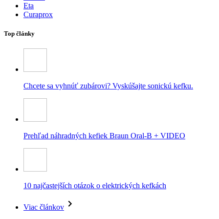
Eta
Curaprox
Top články
Chcete sa vyhnúť zubárovi? Vyskúšajte sonickú kefku.
Prehľad náhradných kefiek Braun Oral-B + VIDEO
10 najčastejších otázok o elektrických kefkách
Viac článkov