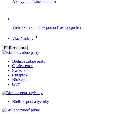
Ako vybrať ústne centrum?
Viete ako vám môže pomôcť ústna sprcha?
Viac článkov
Přejít na menu
Bieliace zubné pasty
Opalescence
Swissdent
Curaprox
BioRepair
Gum
Bieliace perá a tyčinky