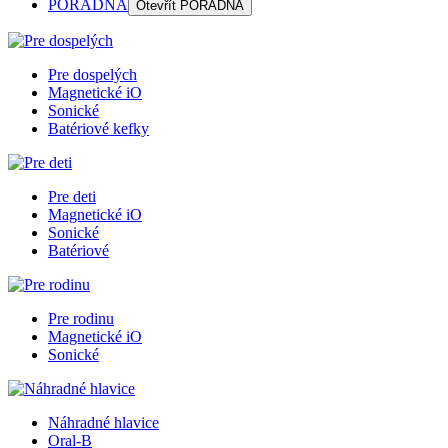
PORADŇA
Otevřít
PORADŇA
Pre dospelých
Magnetické iO
Sonické
Batériové kefky
Pre deti
Magnetické iO
Sonické
Batériové
Pre rodinu
Magnetické iO
Sonické
Náhradné hlavice
Oral-B