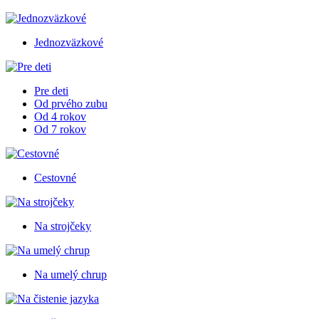
Jednozväzkové
Pre deti
Od prvého zubu
Od 4 rokov
Od 7 rokov
Cestovné
Na strojčeky
Na umelý chrup