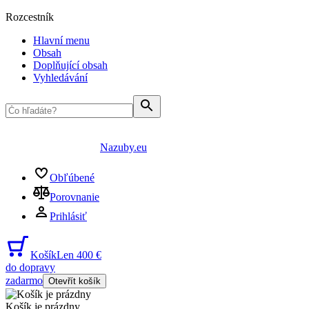
Rozcestník
Hlavní menu
Obsah
Doplňující obsah
Vyhledávání
Nazuby.eu
Obľúbené
Porovnanie
Prihlásiť
Košík
Len 400 €
do dopravy
zadarmo
Otevřít košík
Košík je prázdny
...