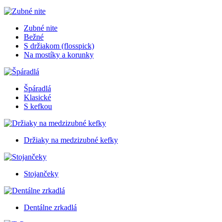
Zubné nite
Bežné
S držiakom (flosspick)
Na mostíky a korunky
Špáradlá
Klasické
S kefkou
Držiaky na medzizubné kefky
Stojančeky
Dentálne zrkadlá