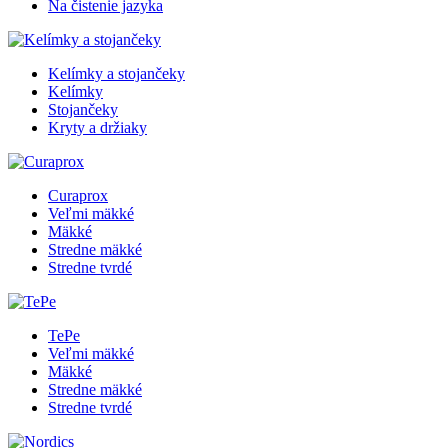
Na čistenie jazyka
Kelímky a stojančeky
Kelímky
Stojančeky
Kryty a držiaky
Curaprox
Veľmi mäkké
Mäkké
Stredne mäkké
Stredne tvrdé
TePe
Veľmi mäkké
Mäkké
Stredne mäkké
Stredne tvrdé