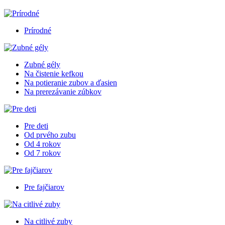
Prírodné
Zubné gély
Na čistenie kefkou
Na potieranie zubov a ďasien
Na prerezávanie zúbkov
Pre deti
Od prvého zubu
Od 4 rokov
Od 7 rokov
Pre fajčiarov
Na citlivé zuby