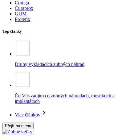
Corega
Curaprox
GUM
Protefix
Top články
Druhy vykladacích zubných náhrad
Čo Vás zaujíma o zubných náhradách, mostíkoch a
implantátoch
Viac článkov
Přejít na menu