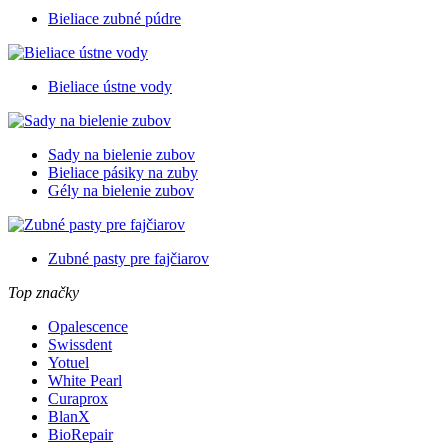
Bieliace zubné púdre
Bieliace ústne vody
Sady na bielenie zubov
Bieliace pásiky na zuby
Gély na bielenie zubov
Zubné pasty pre fajčiarov
Top značky
Opalescence
Swissdent
Yotuel
White Pearl
Curaprox
BlanX
BioRepair