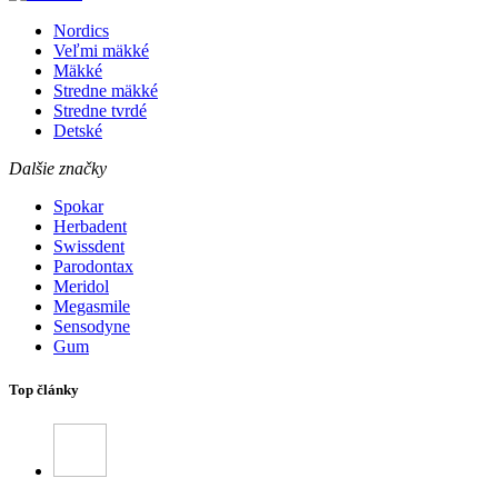
Nordics
Veľmi mäkké
Mäkké
Stredne mäkké
Stredne tvrdé
Detské
Dalšie značky
Spokar
Herbadent
Swissdent
Parodontax
Meridol
Megasmile
Sensodyne
Gum
Top články