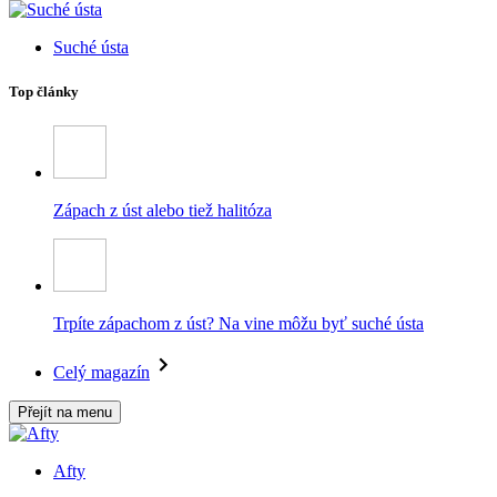
Suché ústa
Top články
Zápach z úst alebo tiež halitóza
Trpíte zápachom z úst? Na vine môžu byť suché ústa
Celý magazín
Přejít na menu
Afty