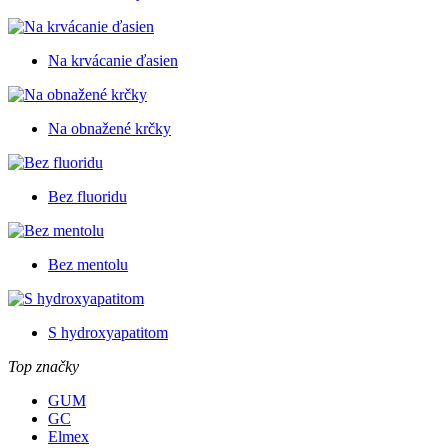
Na krvácanie ďasien
Na obnažené krčky
Bez fluoridu
Bez mentolu
S hydroxyapatitom
Top značky
GUM
GC
Elmex