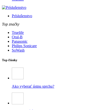
Príslušenstvo
Top značky
Truelife
Oral-B
Panasonic
Philips Sonicare
SoWash
Top články
Ako vyberať ústnu sprchu?