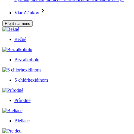
Viac článkov
Přejít na menu
Bežné
Bez alkoholu
S chlórhexidínom
Prírodné
Bieliace