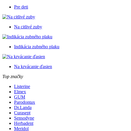
Pre deti
Na citlivé zuby
Indikácia zubného plaku
Na krvácanie ďasien
Top značky
Listerine
Elmex
GUM
Parodontax
Dr.Landa
Curasept
Sensodyne
Herbadent
Meridol