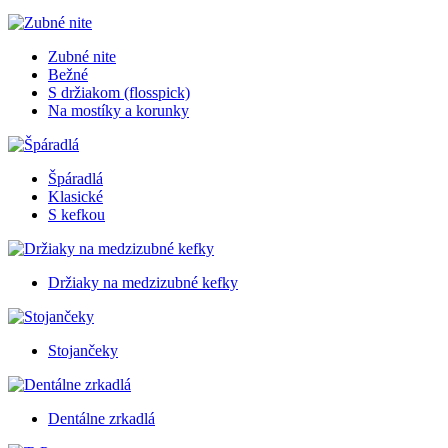
Zubné nite
Bežné
S držiakom (flosspick)
Na mostíky a korunky
Špáradlá
Klasické
S kefkou
Držiaky na medzizubné kefky
Stojančeky
Dentálne zrkadlá