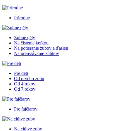
Prírodné
Zubné gély
Na čistenie kefkou
Na potieranie zubov a ďasien
Na prerezávanie zúbkov
Pre deti
Od prvého zubu
Od 4 rokov
Od 7 rokov
Pre fajčiarov
Na citlivé zuby