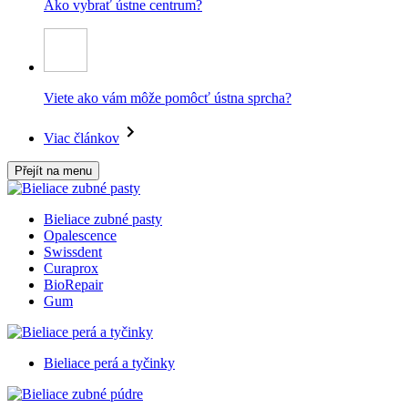
Ako vybrať ústne centrum?
Viete ako vám môže pomôcť ústna sprcha?
Viac článkov
Přejít na menu
Bieliace zubné pasty
Opalescence
Swissdent
Curaprox
BioRepair
Gum
Bieliace perá a tyčinky