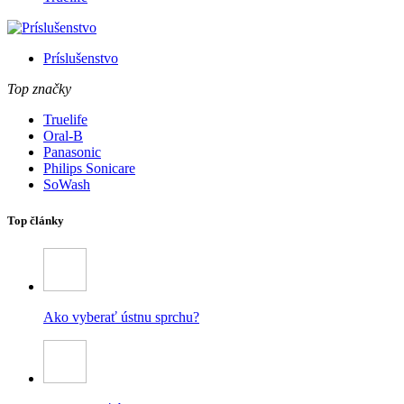
Príslušenstvo
Top značky
Truelife
Oral-B
Panasonic
Philips Sonicare
SoWash
Top články
Ako vyberať ústnu sprchu?