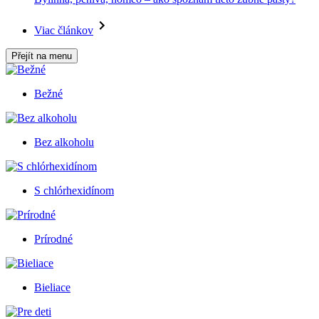
Viac článkov
Přejít na menu
Bežné
Bez alkoholu
S chlórhexidínom
Prírodné
Bieliace