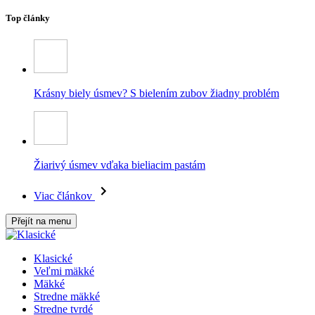
Top články
Krásny biely úsmev? S bielením zubov žiadny problém
Žiarivý úsmev vďaka bieliacim pastám
Viac článkov
Přejít na menu
Klasické
Veľmi mäkké
Mäkké
Stredne mäkké
Stredne tvrdé