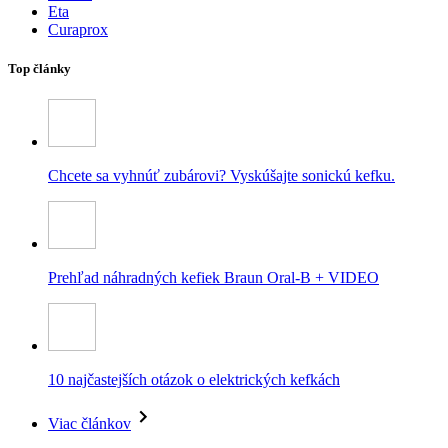
Eta
Curaprox
Top články
Chcete sa vyhnúť zubárovi? Vyskúšajte sonickú kefku.
Prehľad náhradných kefiek Braun Oral-B + VIDEO
10 najčastejších otázok o elektrických kefkách
Viac článkov