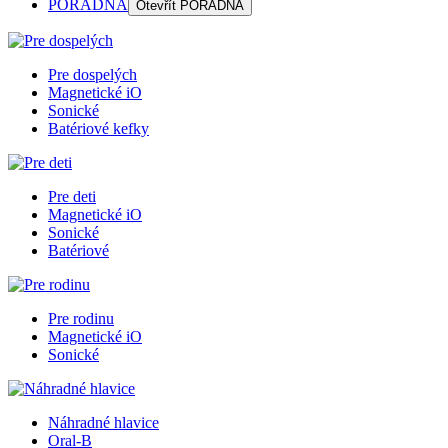
PORADŇA
Otevřít
PORADŇA
Pre dospelých
Magnetické iO
Sonické
Batériové kefky
Pre deti
Magnetické iO
Sonické
Batériové
Pre rodinu
Magnetické iO
Sonické
Náhradné hlavice
Oral-B