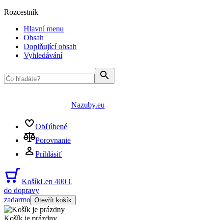
Rozcestník
Hlavní menu
Obsah
Doplňující obsah
Vyhledávání
Nazuby.eu
Obľúbené
Porovnanie
Prihlásiť
Košík
Len 400 €
do dopravy
zadarmo
Otevřít košík
Košík je prázdny
...