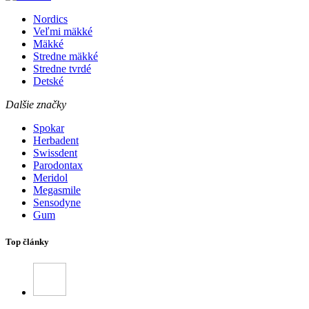
Nordics
Veľmi mäkké
Mäkké
Stredne mäkké
Stredne tvrdé
Detské
Dalšie značky
Spokar
Herbadent
Swissdent
Parodontax
Meridol
Megasmile
Sensodyne
Gum
Top články