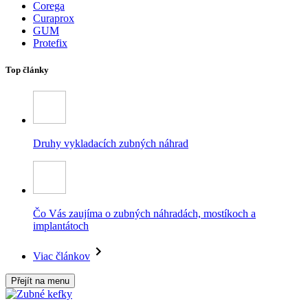
Corega
Curaprox
GUM
Protefix
Top články
Druhy vykladacích zubných náhrad
Čo Vás zaujíma o zubných náhradách, mostíkoch a
implantátoch
Viac článkov
Přejít na menu