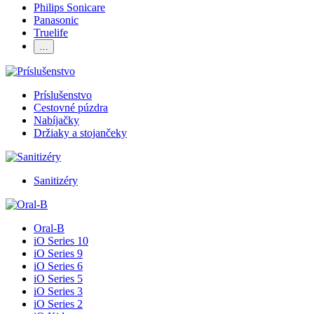
Philips Sonicare
Panasonic
Truelife
…
Príslušenstvo
Cestovné púzdra
Nabíjačky
Držiaky a stojančeky
Sanitizéry
Oral-B
iO Series 10
iO Series 9
iO Series 6
iO Series 5
iO Series 3
iO Series 2