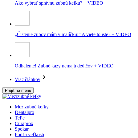
Ako vybrať správnu zubnú kefku? + VIDEO
„Čistenie zubov mám v malíčku!“ A viete to iste? + VIDEO
Odhalenie! Zubné kazy nemajú dedičov + VIDEO
Viac článkov
Přejít na menu
Mezizubné kefky
Dentalpro
TePe
Curaprox
Spokar
Podľa veľkosti