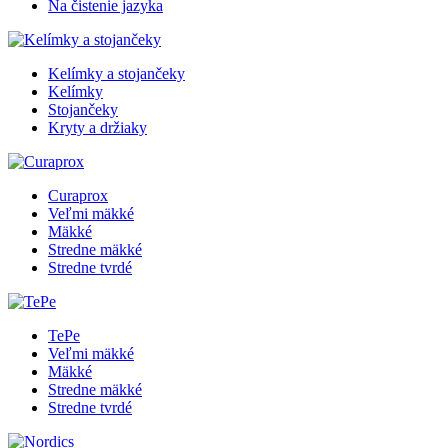
Na čistenie jazyka
Kelímky a stojančeky
Kelímky
Stojančeky
Kryty a držiaky
Curaprox
Veľmi mäkké
Mäkké
Stredne mäkké
Stredne tvrdé
TePe
Veľmi mäkké
Mäkké
Stredne mäkké
Stredne tvrdé