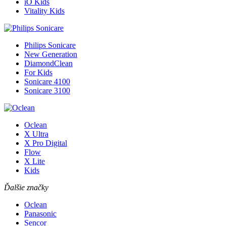
iO Kids
Vitality Kids
Philips Sonicare
New Generation
DiamondClean
For Kids
Sonicare 4100
Sonicare 3100
Oclean
X Ultra
X Pro Digital
Flow
X Lite
Kids
Ďalšie značky
Oclean
Panasonic
Sencor