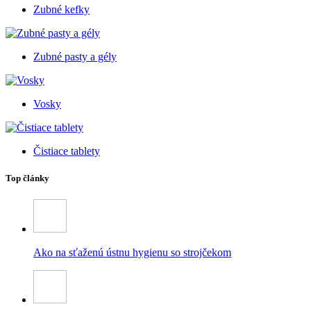
Zubné kefky
Zubné pasty a gély
Vosky
Čistiace tablety
Top články
Ako na sťaženú ústnu hygienu so strojčekom