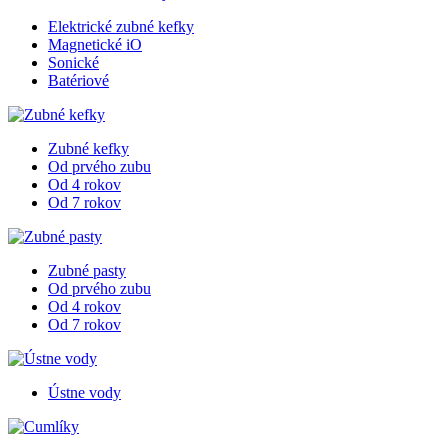
Elektrické zubné kefky
Magnetické iO
Sonické
Batériové
Zubné kefky
Od prvého zubu
Od 4 rokov
Od 7 rokov
Zubné pasty
Od prvého zubu
Od 4 rokov
Od 7 rokov
Ústne vody