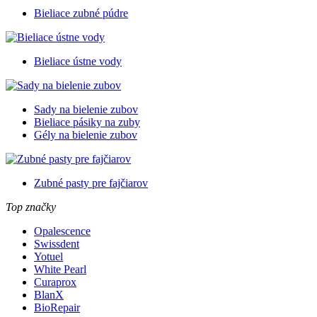
Bieliace zubné púdre
Bieliace ústne vody
Sady na bielenie zubov
Bieliace pásiky na zuby
Gély na bielenie zubov
Zubné pasty pre fajčiarov
Top značky
Opalescence
Swissdent
Yotuel
White Pearl
Curaprox
BlanX
BioRepair