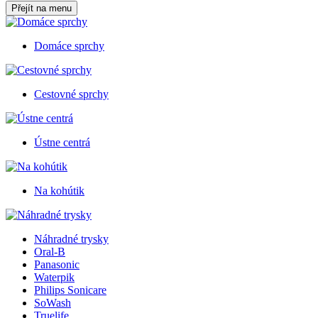
Přejít na menu
Domáce sprchy
Cestovné sprchy
Ústne centrá
Na kohútik
Náhradné trysky
Oral-B
Panasonic
Waterpik
Philips Sonicare
SoWash
Truelife