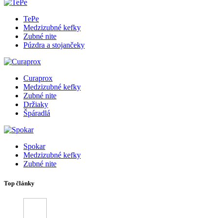
TePe
Medzizubné kefky
Zubné nite
Púzdra a stojančeky
Curaprox
Medzizubné kefky
Zubné nite
Držiaky
Špáradlá
Spokar
Medzizubné kefky
Zubné nite
Top články