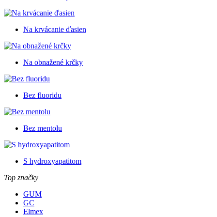
Na krvácanie ďasien
Na obnažené krčky
Bez fluoridu
Bez mentolu
S hydroxyapatitom
Top značky
GUM
GC
Elmex