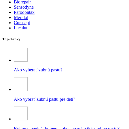
Biorepair
Sensodyne
Parodontax
Meridol
Curasept
Lacalut
Top články
Ako vyberať zubnú pastu?
Ako vybrať zubnú pastu pre deti?
Bylinná, penivá, homeo – ako spoznám tieto zubné pasty?