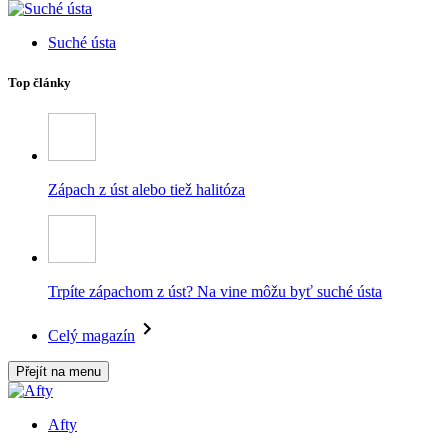
Suché ústa
Top články
Zápach z úst alebo tiež halitóza
Trpíte zápachom z úst? Na vine môžu byť suché ústa
Celý magazín
Přejít na menu
Afty