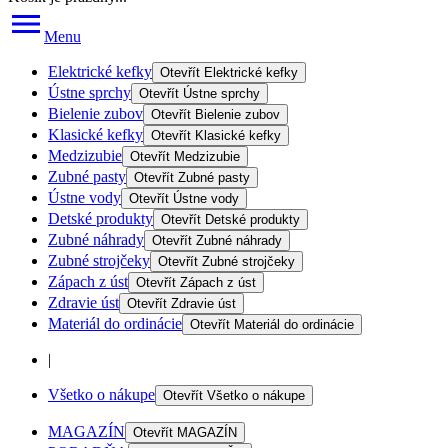
Menu
Elektrické kefky
Otevřít
Elektrické kefky
Ústne sprchy
Otevřít
Ústne sprchy
Bielenie zubov
Otevřít
Bielenie zubov
Klasické kefky
Otevřít
Klasické kefky
Medzizubie
Otevřít
Medzizubie
Zubné pasty
Otevřít
Zubné pasty
Ústne vody
Otevřít
Ústne vody
Detské produkty
Otevřít
Detské produkty
Zubné náhrady
Otevřít
Zubné náhrady
Zubné strojčeky
Otevřít
Zubné strojčeky
Zápach z úst
Otevřít
Zápach z úst
Zdravie úst
Otevřít
Zdravie úst
Materiál do ordinácie
Otevřít
Materiál do ordinácie
|
Všetko o nákupe
Otevřít
Všetko o nákupe
MAGAZÍN
Otevřít
MAGAZÍN