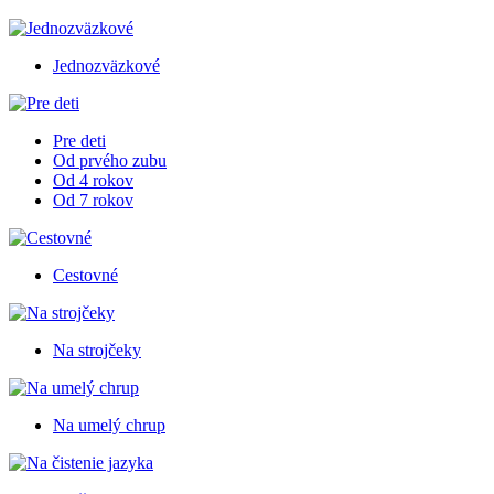
Jednozväzkové
Pre deti
Od prvého zubu
Od 4 rokov
Od 7 rokov
Cestovné
Na strojčeky
Na umelý chrup