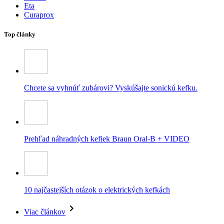
Eta
Curaprox
Top články
Chcete sa vyhnúť zubárovi? Vyskúšajte sonickú kefku.
Prehľad náhradných kefiek Braun Oral-B + VIDEO
10 najčastejších otázok o elektrických kefkách
Viac článkov