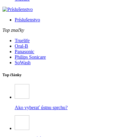
Príslušenstvo
Top značky
Truelife
Oral-B
Panasonic
Philips Sonicare
SoWash
Top články
Ako vyberať ústnu sprchu?