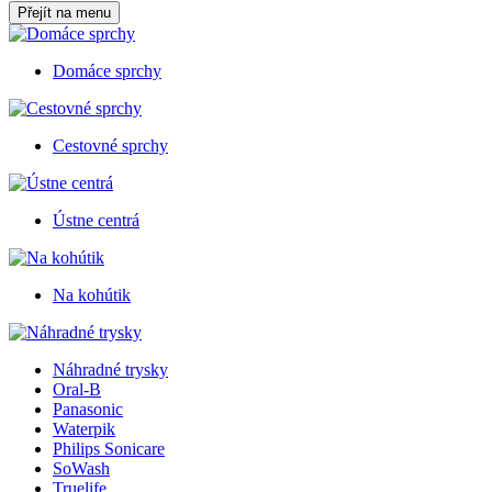
Přejít na menu
Domáce sprchy
Cestovné sprchy
Ústne centrá
Na kohútik
Náhradné trysky
Oral-B
Panasonic
Waterpik
Philips Sonicare
SoWash
Truelife