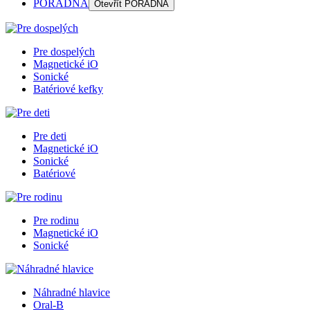
PORADŇA
Otevřít
PORADŇA
Pre dospelých
Magnetické iO
Sonické
Batériové kefky
Pre deti
Magnetické iO
Sonické
Batériové
Pre rodinu
Magnetické iO
Sonické
Náhradné hlavice
Oral-B