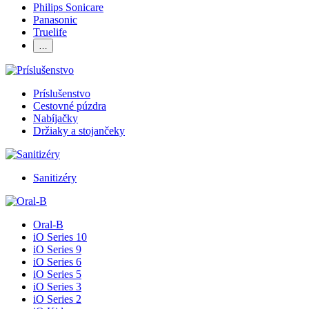
Philips Sonicare
Panasonic
Truelife
…
Príslušenstvo
Cestovné púzdra
Nabíjačky
Držiaky a stojančeky
Sanitizéry
Oral-B
iO Series 10
iO Series 9
iO Series 6
iO Series 5
iO Series 3
iO Series 2