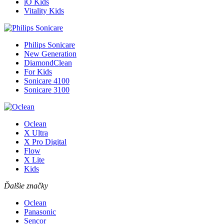
iO Kids
Vitality Kids
Philips Sonicare
New Generation
DiamondClean
For Kids
Sonicare 4100
Sonicare 3100
Oclean
X Ultra
X Pro Digital
Flow
X Lite
Kids
Ďalšie značky
Oclean
Panasonic
Sencor