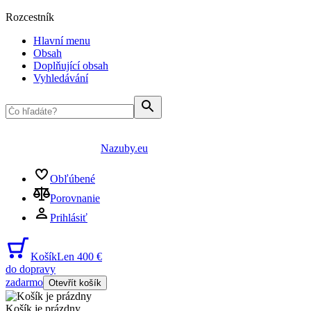
Rozcestník
Hlavní menu
Obsah
Doplňující obsah
Vyhledávání
Nazuby.eu
Obľúbené
Porovnanie
Prihlásiť
Košík
Len 400 €
do dopravy
zadarmo
Otevřít košík
Košík je prázdny
...