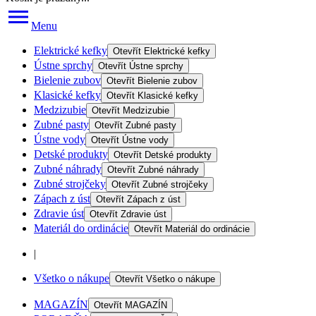
Menu
Elektrické kefky
Otevřít
Elektrické kefky
Ústne sprchy
Otevřít
Ústne sprchy
Bielenie zubov
Otevřít
Bielenie zubov
Klasické kefky
Otevřít
Klasické kefky
Medzizubie
Otevřít
Medzizubie
Zubné pasty
Otevřít
Zubné pasty
Ústne vody
Otevřít
Ústne vody
Detské produkty
Otevřít
Detské produkty
Zubné náhrady
Otevřít
Zubné náhrady
Zubné strojčeky
Otevřít
Zubné strojčeky
Zápach z úst
Otevřít
Zápach z úst
Zdravie úst
Otevřít
Zdravie úst
Materiál do ordinácie
Otevřít
Materiál do ordinácie
|
Všetko o nákupe
Otevřít
Všetko o nákupe
MAGAZÍN
Otevřít
MAGAZÍN