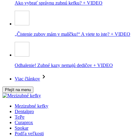
Ako vybrať správnu zubnú kefku? + VIDEO
„Čistenie zubov mám v malíčku!“ A viete to iste? + VIDEO
Odhalenie! Zubné kazy nemajú dedičov + VIDEO
Viac článkov
Přejít na menu
Mezizubné kefky
Dentalpro
TePe
Curaprox
Spokar
Podľa veľkosti