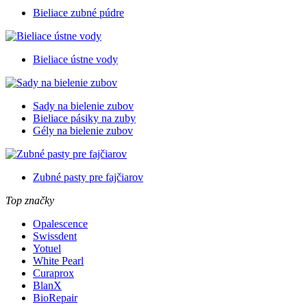
Bieliace zubné púdre
Bieliace ústne vody
Sady na bielenie zubov
Bieliace pásiky na zuby
Gély na bielenie zubov
Zubné pasty pre fajčiarov
Top značky
Opalescence
Swissdent
Yotuel
White Pearl
Curaprox
BlanX
BioRepair