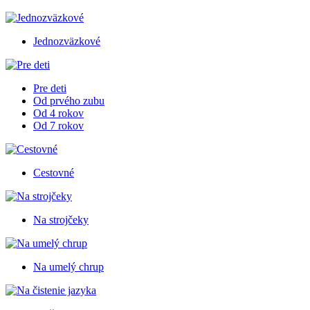
Jednozväzkové
Pre deti
Od prvého zubu
Od 4 rokov
Od 7 rokov
Cestovné
Na strojčeky
Na umelý chrup