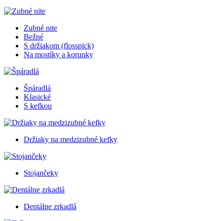
Zubné nite
Bežné
S držiakom (flosspick)
Na mostíky a korunky
Špáradlá
Klasické
S kefkou
Držiaky na medzizubné kefky
Stojančeky
Dentálne zrkadlá