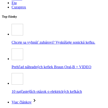
Eta
Curaprox
Top články
Chcete sa vyhnúť zubárovi? Vyskúšajte sonickú kefku.
Prehľad náhradných kefiek Braun Oral-B + VIDEO
10 najčastejších otázok o elektrických kefkách
Viac článkov