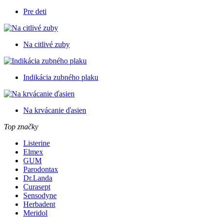
Pre deti
Na citlivé zuby
Indikácia zubného plaku
Na krvácanie ďasien
Top značky
Listerine
Elmex
GUM
Parodontax
Dr.Landa
Curasept
Sensodyne
Herbadent
Meridol