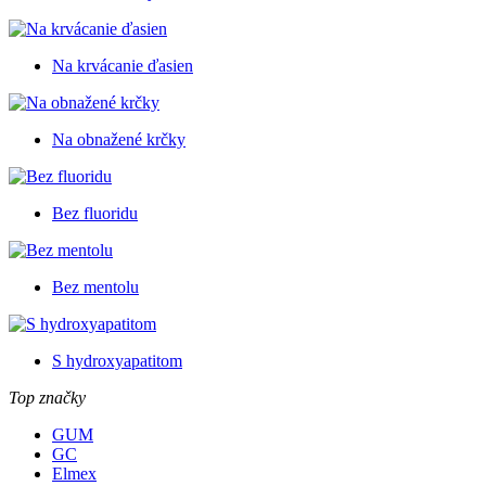
Na krvácanie ďasien
Na obnažené krčky
Bez fluoridu
Bez mentolu
S hydroxyapatitom
Top značky
GUM
GC
Elmex