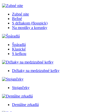
Zubné nite
Bežné
S držiakom (flosspick)
Na mostíky a korunky
Špáradlá
Klasické
S kefkou
Držiaky na medzizubné kefky
Stojančeky
Dentálne zrkadlá