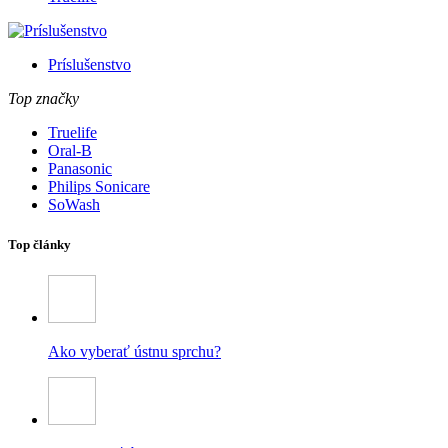
Príslušenstvo
Top značky
Truelife
Oral-B
Panasonic
Philips Sonicare
SoWash
Top články
Ako vyberať ústnu sprchu?