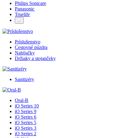
Philips Sonicare
Panasonic
Truelife
…
Príslušenstvo
Cestovné púzdra
Nabíjačky
Držiaky a stojančeky
Sanitizéry
Oral-B
iO Series 10
iO Series 9
iO Series 6
iO Series 5
iO Series 3
iO Series 2