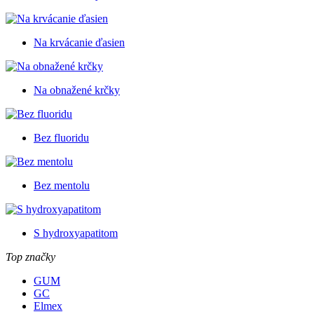
Na krvácanie ďasien
Na obnažené krčky
Bez fluoridu
Bez mentolu
S hydroxyapatitom
Top značky
GUM
GC
Elmex