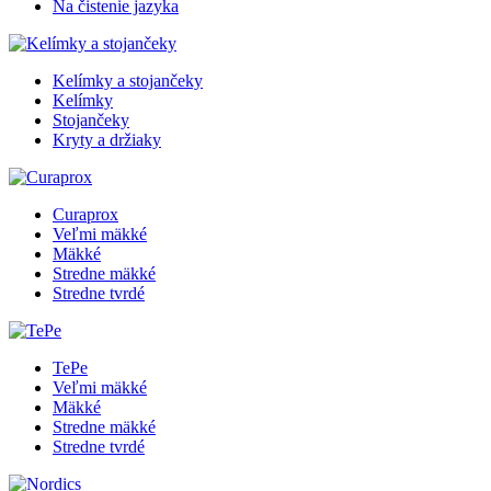
Na čistenie jazyka
Kelímky a stojančeky
Kelímky
Stojančeky
Kryty a držiaky
Curaprox
Veľmi mäkké
Mäkké
Stredne mäkké
Stredne tvrdé
TePe
Veľmi mäkké
Mäkké
Stredne mäkké
Stredne tvrdé