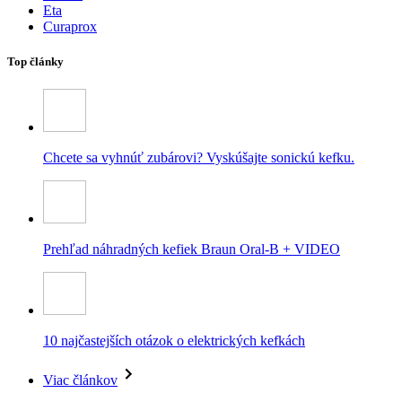
Eta
Curaprox
Top články
Chcete sa vyhnúť zubárovi? Vyskúšajte sonickú kefku.
Prehľad náhradných kefiek Braun Oral-B + VIDEO
10 najčastejších otázok o elektrických kefkách
Viac článkov