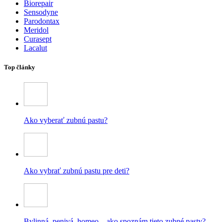
Biorepair
Sensodyne
Parodontax
Meridol
Curasept
Lacalut
Top články
Ako vyberať zubnú pastu?
Ako vybrať zubnú pastu pre deti?
Bylinná, penivá, homeo – ako spoznám tieto zubné pasty?