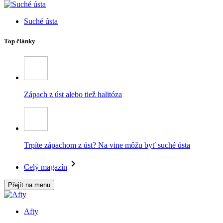
Suché ústa
Top články
Zápach z úst alebo tiež halitóza
Trpíte zápachom z úst? Na vine môžu byť suché ústa
Celý magazín
Přejít na menu
Afty