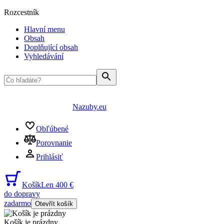
Rozcestník
Hlavní menu
Obsah
Doplňující obsah
Vyhledávání
Nazuby.eu
Obľúbené
Porovnanie
Prihlásiť
Košík
Len 400 €
do dopravy
zadarmo
Otevřít košík
Košík je prázdny
...