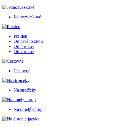
Jednozväzkové
Pre deti
Od prvého zubu
Od 4 rokov
Od 7 rokov
Cestovné
Na strojčeky
Na umelý chrup