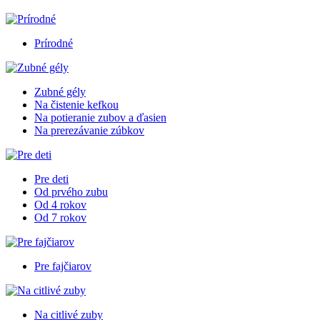
Prírodné
Zubné gély
Na čistenie kefkou
Na potieranie zubov a ďasien
Na prerezávanie zúbkov
Pre deti
Od prvého zubu
Od 4 rokov
Od 7 rokov
Pre fajčiarov
Na citlivé zuby