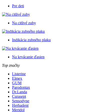
Pre deti
Na citlivé zuby
Indikácia zubného plaku
Na krvácanie ďasien
Top značky
Listerine
Elmex
GUM
Parodontax
Dr.Landa
Curasept
Sensodyne
Herbadent
Meridol