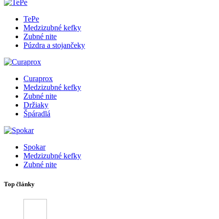
TePe
Medzizubné kefky
Zubné nite
Púzdra a stojančeky
Curaprox
Medzizubné kefky
Zubné nite
Držiaky
Špáradlá
Spokar
Medzizubné kefky
Zubné nite
Top články