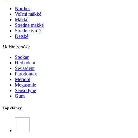
Nordics
Veľmi mäkké
Mäkké
Stredne mäkké
Stredne tvrdé
Detské
Dalšie značky
Spokar
Herbadent
Swissdent
Parodontax
Meridol
Megasmile
Sensodyne
Gum
Top články