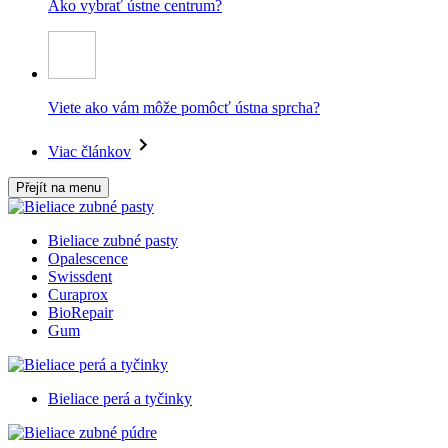
Ako vybrať ústne centrum?
Viete ako vám môže pomôcť ústna sprcha?
Viac článkov
Přejít na menu
Bieliace zubné pasty
Opalescence
Swissdent
Curaprox
BioRepair
Gum
Bieliace perá a tyčinky