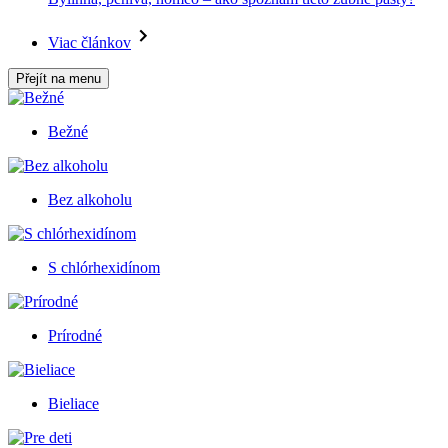
Viac článkov
Přejít na menu
Bežné
Bez alkoholu
S chlórhexidínom
Prírodné
Bieliace