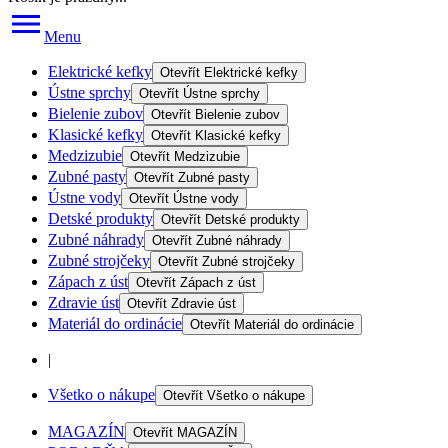
Menu
Elektrické kefky
Otevřít
Elektrické kefky
Ústne sprchy
Otevřít
Ústne sprchy
Bielenie zubov
Otevřít
Bielenie zubov
Klasické kefky
Otevřít
Klasické kefky
Medzizubie
Otevřít
Medzizubie
Zubné pasty
Otevřít
Zubné pasty
Ústne vody
Otevřít
Ústne vody
Detské produkty
Otevřít
Detské produkty
Zubné náhrady
Otevřít
Zubné náhrady
Zubné strojčeky
Otevřít
Zubné strojčeky
Zápach z úst
Otevřít
Zápach z úst
Zdravie úst
Otevřít
Zdravie úst
Materiál do ordinácie
Otevřít
Materiál do ordinácie
|
Všetko o nákupe
Otevřít
Všetko o nákupe
MAGAZÍN
Otevřít
MAGAZÍN