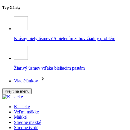
Top články
Krásny biely úsmev? S bielením zubov žiadny problém
Žiarivý úsmev vďaka bieliacim pastám
Viac článkov
Přejít na menu
Klasické
Veľmi mäkké
Mäkké
Stredne mäkké
Stredne tvrdé