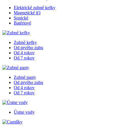
Elektrické zubné kefky
Magnetické iO
Sonické
Batériové
Zubné kefky
Od prvého zubu
Od 4 rokov
Od 7 rokov
Zubné pasty
Od prvého zubu
Od 4 rokov
Od 7 rokov
Ústne vody