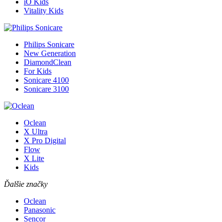
iO Kids
Vitality Kids
Philips Sonicare
New Generation
DiamondClean
For Kids
Sonicare 4100
Sonicare 3100
Oclean
X Ultra
X Pro Digital
Flow
X Lite
Kids
Ďalšie značky
Oclean
Panasonic
Sencor