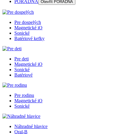
PORADŇA
Otevřít
PORADŇA
Pre dospelých
Magnetické iO
Sonické
Batériové kefky
Pre deti
Magnetické iO
Sonické
Batériové
Pre rodinu
Magnetické iO
Sonické
Náhradné hlavice
Oral-B