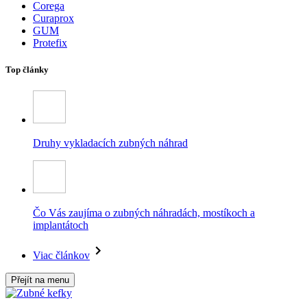
Corega
Curaprox
GUM
Protefix
Top články
Druhy vykladacích zubných náhrad
Čo Vás zaujíma o zubných náhradách, mostíkoch a
implantátoch
Viac článkov
Přejít na menu