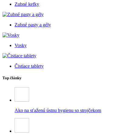
Zubné kefky
Zubné pasty a gély
Vosky
Čistiace tablety
Top články
Ako na sťaženú ústnu hygienu so strojčekom