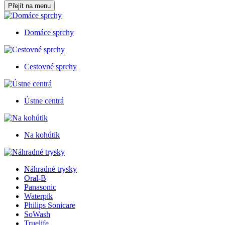
Přejít na menu
Domáce sprchy
Cestovné sprchy
Ústne centrá
Na kohútik
Náhradné trysky
Oral-B
Panasonic
Waterpik
Philips Sonicare
SoWash
Truelife