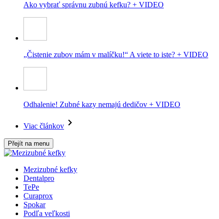
Ako vybrať správnu zubnú kefku? + VIDEO
„Čistenie zubov mám v malíčku!“ A viete to iste? + VIDEO
Odhalenie! Zubné kazy nemajú dedičov + VIDEO
Viac článkov
Přejít na menu
Mezizubné kefky
Dentalpro
TePe
Curaprox
Spokar
Podľa veľkosti