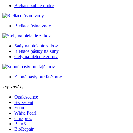
Bieliace zubné púdre
Bieliace ústne vody
Sady na bielenie zubov
Bieliace pásiky na zuby
Gély na bielenie zubov
Zubné pasty pre fajčiarov
Top značky
Opalescence
Swissdent
Yotuel
White Pearl
Curaprox
BlanX
BioRepair