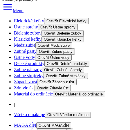
Menu
Elektrické kefky
Otevřít
Elektrické kefky
Ústne sprchy
Otevřít
Ústne sprchy
Bielenie zubov
Otevřít
Bielenie zubov
Klasické kefky
Otevřít
Klasické kefky
Medzizubie
Otevřít
Medzizubie
Zubné pasty
Otevřít
Zubné pasty
Ústne vody
Otevřít
Ústne vody
Detské produkty
Otevřít
Detské produkty
Zubné náhrady
Otevřít
Zubné náhrady
Zubné strojčeky
Otevřít
Zubné strojčeky
Zápach z úst
Otevřít
Zápach z úst
Zdravie úst
Otevřít
Zdravie úst
Materiál do ordinácie
Otevřít
Materiál do ordinácie
|
Všetko o nákupe
Otevřít
Všetko o nákupe
MAGAZÍN
Otevřít
MAGAZÍN