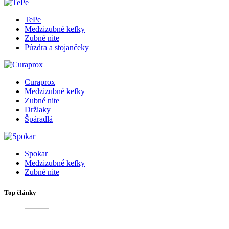
TePe
Medzizubné kefky
Zubné nite
Púzdra a stojančeky
Curaprox
Medzizubné kefky
Zubné nite
Držiaky
Špáradlá
Spokar
Medzizubné kefky
Zubné nite
Top články