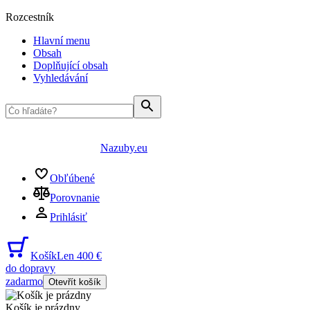
Rozcestník
Hlavní menu
Obsah
Doplňující obsah
Vyhledávání
Nazuby.eu
Obľúbené
Porovnanie
Prihlásiť
Košík
Len 400 €
do dopravy
zadarmo
Otevřít košík
Košík je prázdny
...