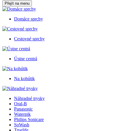
Přejít na menu
Domáce sprchy
Cestovné sprchy
Ústne centrá
Na kohútik
Náhradné trysky
Oral-B
Panasonic
Waterpik
Philips Sonicare
SoWash
Truelife