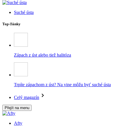
Suché ústa
Top články
Zápach z úst alebo tiež halitóza
Trpíte zápachom z úst? Na vine môžu byť suché ústa
Celý magazín
Přejít na menu
Afty