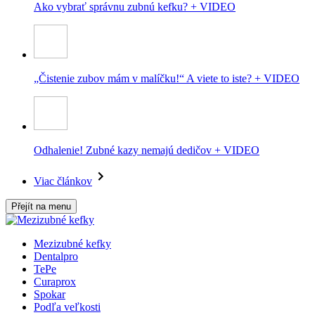
Ako vybrať správnu zubnú kefku? + VIDEO
„Čistenie zubov mám v malíčku!“ A viete to iste? + VIDEO
Odhalenie! Zubné kazy nemajú dedičov + VIDEO
Viac článkov
Přejít na menu
Mezizubné kefky
Dentalpro
TePe
Curaprox
Spokar
Podľa veľkosti