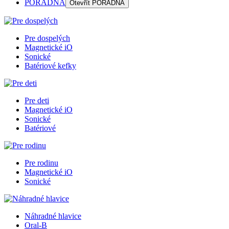
PORADŇA
Otevřít
PORADŇA
Pre dospelých
Magnetické iO
Sonické
Batériové kefky
Pre deti
Magnetické iO
Sonické
Batériové
Pre rodinu
Magnetické iO
Sonické
Náhradné hlavice
Oral-B