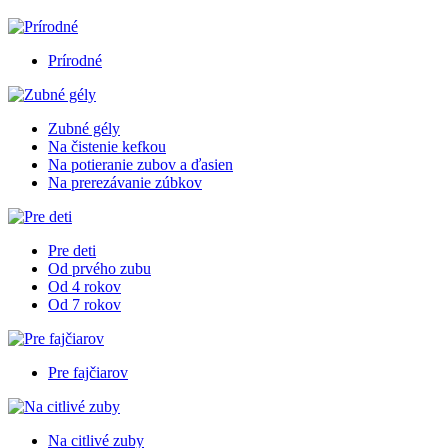
Prírodné
Zubné gély
Na čistenie kefkou
Na potieranie zubov a ďasien
Na prerezávanie zúbkov
Pre deti
Od prvého zubu
Od 4 rokov
Od 7 rokov
Pre fajčiarov
Na citlivé zuby