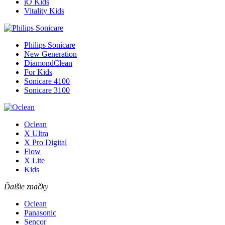
iO Kids
Vitality Kids
Philips Sonicare
New Generation
DiamondClean
For Kids
Sonicare 4100
Sonicare 3100
Oclean
X Ultra
X Pro Digital
Flow
X Lite
Kids
Ďalšie značky
Oclean
Panasonic
Sencor