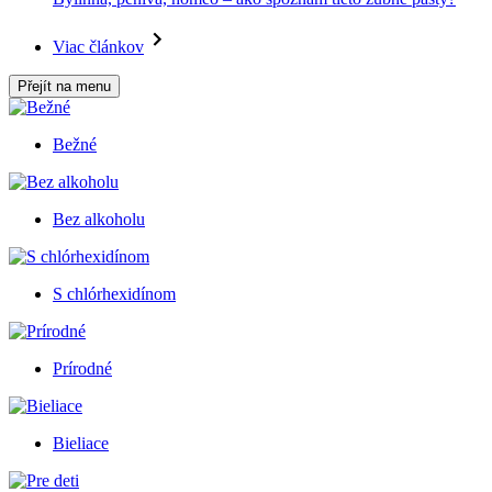
Viac článkov
Přejít na menu
Bežné
Bez alkoholu
S chlórhexidínom
Prírodné
Bieliace