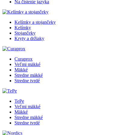
Na čistenie jazyka
Kelímky a stojančeky
Kelímky
Stojančeky
Kryty a držiaky
Curaprox
Veľmi mäkké
Mäkké
Stredne mäkké
Stredne tvrdé
TePe
Veľmi mäkké
Mäkké
Stredne mäkké
Stredne tvrdé