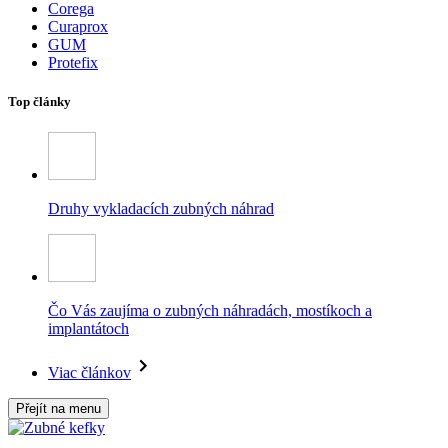
Corega
Curaprox
GUM
Protefix
Top články
Druhy vykladacích zubných náhrad
Čo Vás zaujíma o zubných náhradách, mostíkoch a
implantátoch
Viac článkov
Přejít na menu