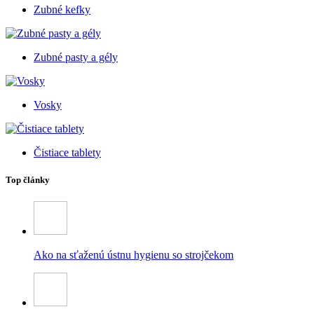
Zubné kefky
Zubné pasty a gély
Vosky
Čistiace tablety
Top články
Ako na sťaženú ústnu hygienu so strojčekom