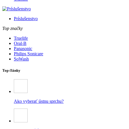
Príslušenstvo
Top značky
Truelife
Oral-B
Panasonic
Philips Sonicare
SoWash
Top články
Ako vyberať ústnu sprchu?