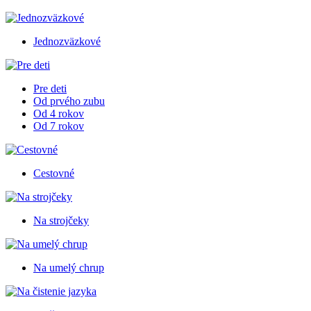
Jednozväzkové
Pre deti
Od prvého zubu
Od 4 rokov
Od 7 rokov
Cestovné
Na strojčeky
Na umelý chrup