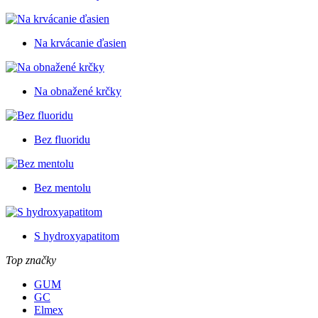
Na krvácanie ďasien
Na obnažené krčky
Bez fluoridu
Bez mentolu
S hydroxyapatitom
Top značky
GUM
GC
Elmex