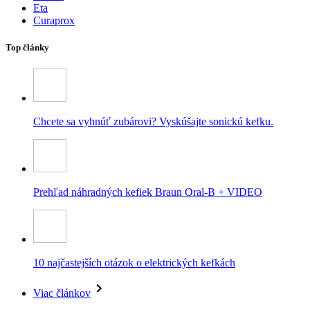
Eta
Curaprox
Top články
Chcete sa vyhnúť zubárovi? Vyskúšajte sonickú kefku.
Prehľad náhradných kefiek Braun Oral-B + VIDEO
10 najčastejších otázok o elektrických kefkách
Viac článkov