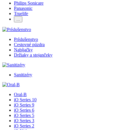
Philips Sonicare
Panasonic
Truelife
…
Príslušenstvo
Cestovné púzdra
Nabíjačky
Držiaky a stojančeky
Sanitizéry
Oral-B
iO Series 10
iO Series 9
iO Series 6
iO Series 5
iO Series 3
iO Series 2