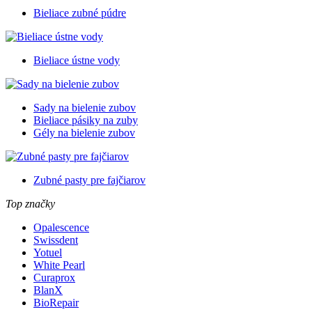
Bieliace zubné púdre
Bieliace ústne vody
Sady na bielenie zubov
Bieliace pásiky na zuby
Gély na bielenie zubov
Zubné pasty pre fajčiarov
Top značky
Opalescence
Swissdent
Yotuel
White Pearl
Curaprox
BlanX
BioRepair