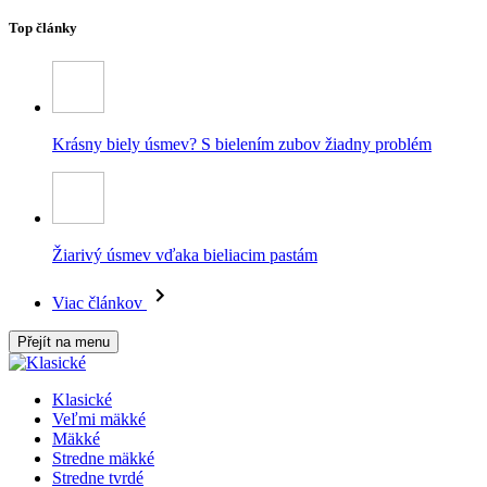
Top články
Krásny biely úsmev? S bielením zubov žiadny problém
Žiarivý úsmev vďaka bieliacim pastám
Viac článkov
Přejít na menu
Klasické
Veľmi mäkké
Mäkké
Stredne mäkké
Stredne tvrdé