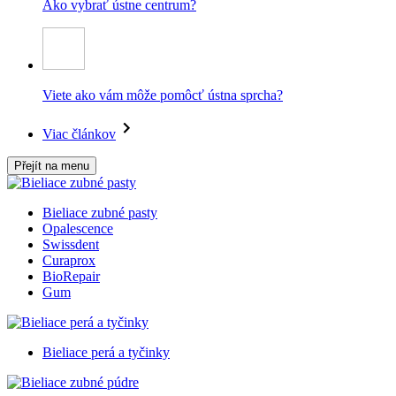
Ako vybrať ústne centrum?
Viete ako vám môže pomôcť ústna sprcha?
Viac článkov
Přejít na menu
Bieliace zubné pasty
Opalescence
Swissdent
Curaprox
BioRepair
Gum
Bieliace perá a tyčinky