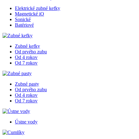
Elektrické zubné kefky
Magnetické iO
Sonické
Batériové
Zubné kefky
Od prvého zubu
Od 4 rokov
Od 7 rokov
Zubné pasty
Od prvého zubu
Od 4 rokov
Od 7 rokov
Ústne vody