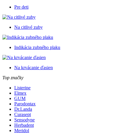
Pre deti
Na citlivé zuby
Indikácia zubného plaku
Na krvácanie ďasien
Top značky
Listerine
Elmex
GUM
Parodontax
Dr.Landa
Curasept
Sensodyne
Herbadent
Meridol