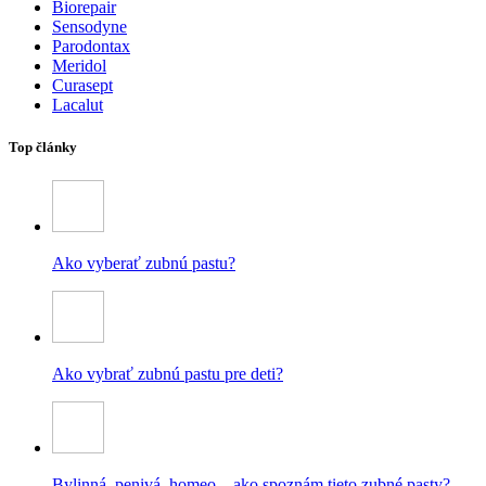
Biorepair
Sensodyne
Parodontax
Meridol
Curasept
Lacalut
Top články
Ako vyberať zubnú pastu?
Ako vybrať zubnú pastu pre deti?
Bylinná, penivá, homeo – ako spoznám tieto zubné pasty?