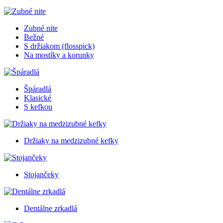
Zubné nite
Bežné
S držiakom (flosspick)
Na mostíky a korunky
Špáradlá
Klasické
S kefkou
Držiaky na medzizubné kefky
Stojančeky
Dentálne zrkadlá