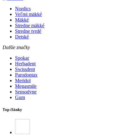
Nordics
Veľmi mäkké
Mäkké
Stredne mäkké
Stredne tvrdé
Detské
Dalšie značky
Spokar
Herbadent
Swissdent
Parodontax
Meridol
Megasmile
Sensodyne
Gum
Top články