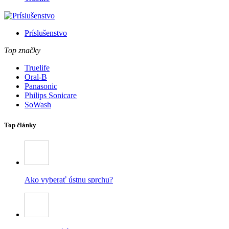
Príslušenstvo
Top značky
Truelife
Oral-B
Panasonic
Philips Sonicare
SoWash
Top články
Ako vyberať ústnu sprchu?