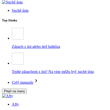
Suché ústa
Top články
Zápach z úst alebo tiež halitóza
Trpíte zápachom z úst? Na vine môžu byť suché ústa
Celý magazín
Přejít na menu
Afty