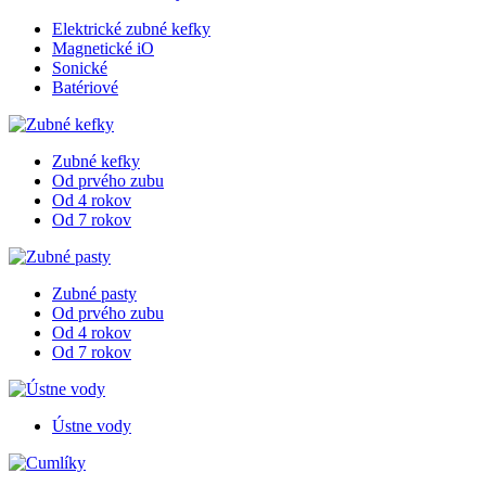
Elektrické zubné kefky
Magnetické iO
Sonické
Batériové
Zubné kefky
Od prvého zubu
Od 4 rokov
Od 7 rokov
Zubné pasty
Od prvého zubu
Od 4 rokov
Od 7 rokov
Ústne vody