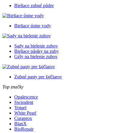
Bieliace zubné púdre
Bieliace ústne vody
Sady na bielenie zubov
Bieliace pásiky na zuby
Gély na bielenie zubov
Zubné pasty pre fajčiarov
Top značky
Opalescence
Swissdent
Yotuel
White Pearl
Curaprox
BlanX
BioRepair