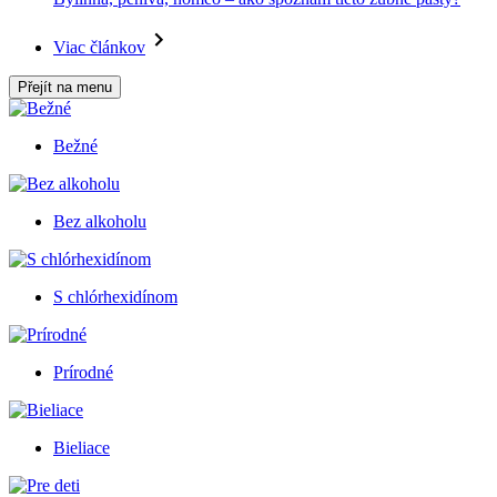
Viac článkov
Přejít na menu
Bežné
Bez alkoholu
S chlórhexidínom
Prírodné
Bieliace