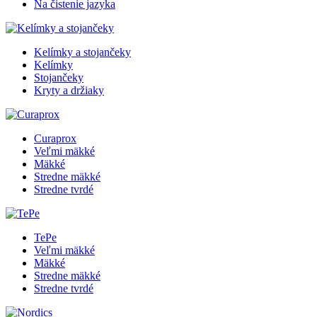
Na čistenie jazyka
Kelímky a stojančeky
Kelímky
Stojančeky
Kryty a držiaky
Curaprox
Veľmi mäkké
Mäkké
Stredne mäkké
Stredne tvrdé
TePe
Veľmi mäkké
Mäkké
Stredne mäkké
Stredne tvrdé