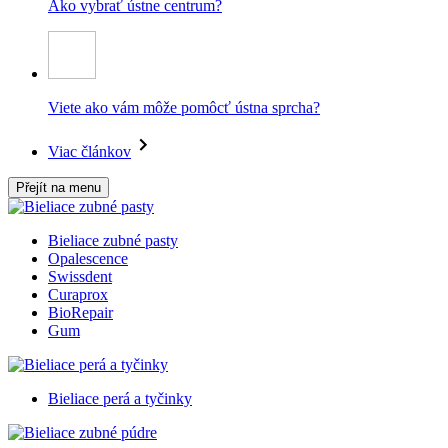
Ako vybrať ústne centrum?
Viete ako vám môže pomôcť ústna sprcha?
Viac článkov
Přejít na menu
Bieliace zubné pasty
Opalescence
Swissdent
Curaprox
BioRepair
Gum
Bieliace perá a tyčinky