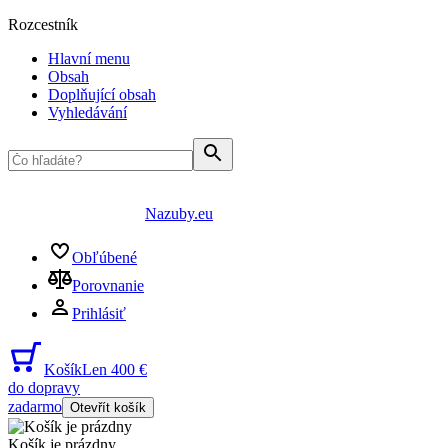
Rozcestník
Hlavní menu
Obsah
Doplňující obsah
Vyhledávání
Nazuby.eu
Obľúbené
Porovnanie
Prihlásiť
Košík
Len 400 €
do dopravy
zadarmo
Otevřít košík
Košík je prázdny
...