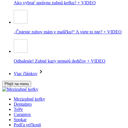
Ako vybrať správnu zubnú kefku? + VIDEO
„Čistenie zubov mám v malíčku!“ A viete to iste? + VIDEO
Odhalenie! Zubné kazy nemajú dedičov + VIDEO
Viac článkov
Přejít na menu
Mezizubné kefky
Dentalpro
TePe
Curaprox
Spokar
Podľa veľkosti