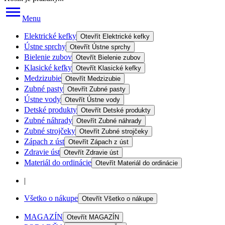
Menu
Elektrické kefky
Otevřít
Elektrické kefky
Ústne sprchy
Otevřít
Ústne sprchy
Bielenie zubov
Otevřít
Bielenie zubov
Klasické kefky
Otevřít
Klasické kefky
Medzizubie
Otevřít
Medzizubie
Zubné pasty
Otevřít
Zubné pasty
Ústne vody
Otevřít
Ústne vody
Detské produkty
Otevřít
Detské produkty
Zubné náhrady
Otevřít
Zubné náhrady
Zubné strojčeky
Otevřít
Zubné strojčeky
Zápach z úst
Otevřít
Zápach z úst
Zdravie úst
Otevřít
Zdravie úst
Materiál do ordinácie
Otevřít
Materiál do ordinácie
|
Všetko o nákupe
Otevřít
Všetko o nákupe
MAGAZÍN
Otevřít
MAGAZÍN