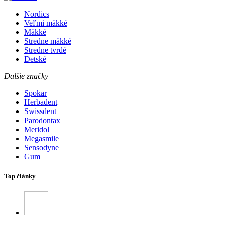
Nordics
Veľmi mäkké
Mäkké
Stredne mäkké
Stredne tvrdé
Detské
Dalšie značky
Spokar
Herbadent
Swissdent
Parodontax
Meridol
Megasmile
Sensodyne
Gum
Top články