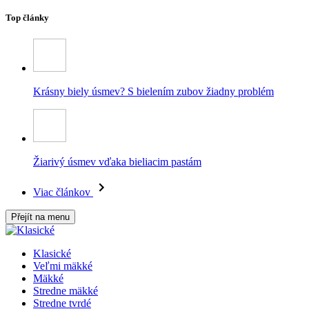
Top články
Krásny biely úsmev? S bielením zubov žiadny problém
Žiarivý úsmev vďaka bieliacim pastám
Viac článkov
Přejít na menu
Klasické
Veľmi mäkké
Mäkké
Stredne mäkké
Stredne tvrdé