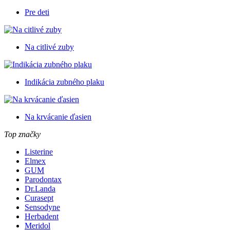
Pre deti
Na citlivé zuby
Indikácia zubného plaku
Na krvácanie ďasien
Top značky
Listerine
Elmex
GUM
Parodontax
Dr.Landa
Curasept
Sensodyne
Herbadent
Meridol