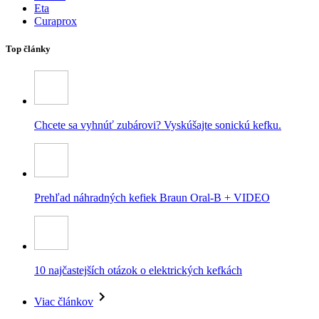
Eta
Curaprox
Top články
Chcete sa vyhnúť zubárovi? Vyskúšajte sonickú kefku.
Prehľad náhradných kefiek Braun Oral-B + VIDEO
10 najčastejších otázok o elektrických kefkách
Viac článkov