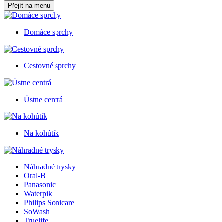
Přejít na menu
Domáce sprchy
Cestovné sprchy
Ústne centrá
Na kohútik
Náhradné trysky
Oral-B
Panasonic
Waterpik
Philips Sonicare
SoWash
Truelife