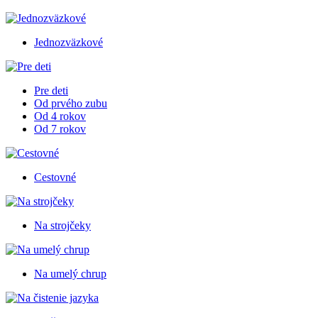
Jednozväzkové
Pre deti
Od prvého zubu
Od 4 rokov
Od 7 rokov
Cestovné
Na strojčeky
Na umelý chrup