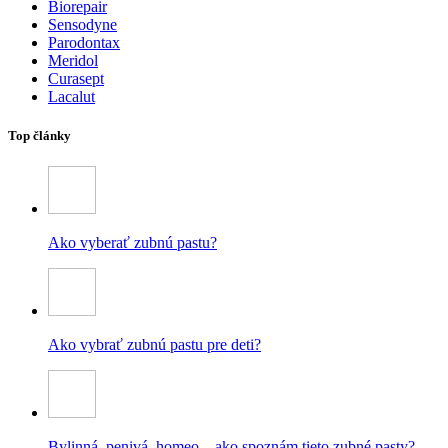
Biorepair
Sensodyne
Parodontax
Meridol
Curasept
Lacalut
Top články
Ako vyberať zubnú pastu?
Ako vybrať zubnú pastu pre deti?
Bylinná, penivá, homeo – ako spoznám tieto zubné pasty?