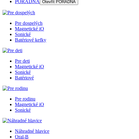
PORADŇA
Otevřít
PORADŇA
Pre dospelých
Magnetické iO
Sonické
Batériové kefky
Pre deti
Magnetické iO
Sonické
Batériové
Pre rodinu
Magnetické iO
Sonické
Náhradné hlavice
Oral-B