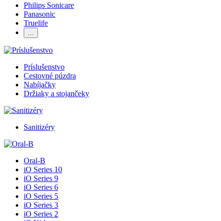
Philips Sonicare
Panasonic
Truelife
…
Príslušenstvo
Cestovné púzdra
Nabíjačky
Držiaky a stojančeky
Sanitizéry
Oral-B
iO Series 10
iO Series 9
iO Series 6
iO Series 5
iO Series 3
iO Series 2