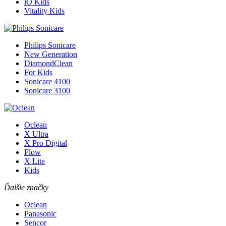
iO Kids
Vitality Kids
Philips Sonicare
New Generation
DiamondClean
For Kids
Sonicare 4100
Sonicare 3100
Oclean
X Ultra
X Pro Digital
Flow
X Lite
Kids
Ďalšie značky
Oclean
Panasonic
Sencor