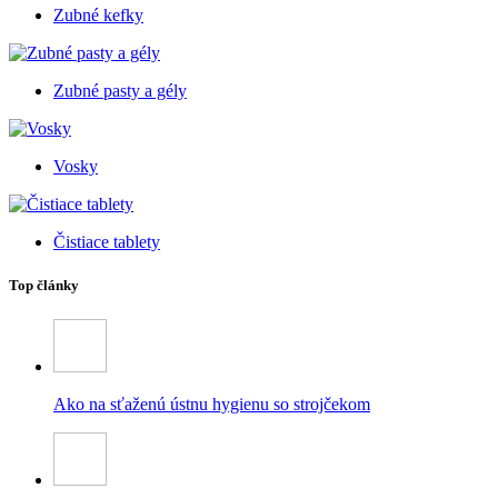
Zubné kefky
Zubné pasty a gély
Vosky
Čistiace tablety
Top články
Ako na sťaženú ústnu hygienu so strojčekom