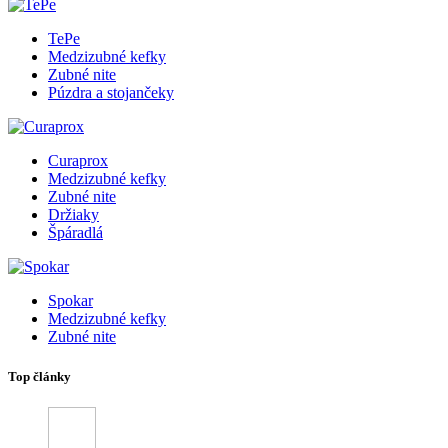
TePe
Medzizubné kefky
Zubné nite
Púzdra a stojančeky
Curaprox
Medzizubné kefky
Zubné nite
Držiaky
Špáradlá
Spokar
Medzizubné kefky
Zubné nite
Top články