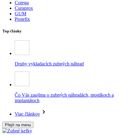
Corega
Curaprox
GUM
Protefix
Top články
Druhy vykladacích zubných náhrad
Čo Vás zaujíma o zubných náhradách, mostíkoch a
implantátoch
Viac článkov
Přejít na menu