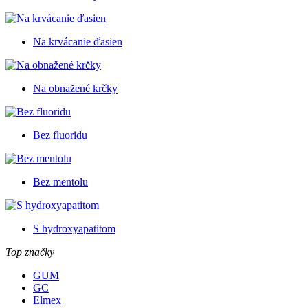
Na krvácanie ďasien
Na obnažené krčky
Bez fluoridu
Bez mentolu
S hydroxyapatitom
Top značky
GUM
GC
Elmex