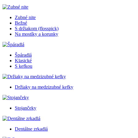
Zubné nite
Bežné
S držiakom (flosspick)
Na mostíky a korunky
Špáradlá
Klasické
S kefkou
Držiaky na medzizubné kefky
Stojančeky
Dentálne zrkadlá