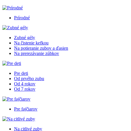
Prírodné
Zubné gély
Na čistenie kefkou
Na potieranie zubov a ďasien
Na prerezávanie zúbkov
Pre deti
Od prvého zubu
Od 4 rokov
Od 7 rokov
Pre fajčiarov
Na citlivé zuby